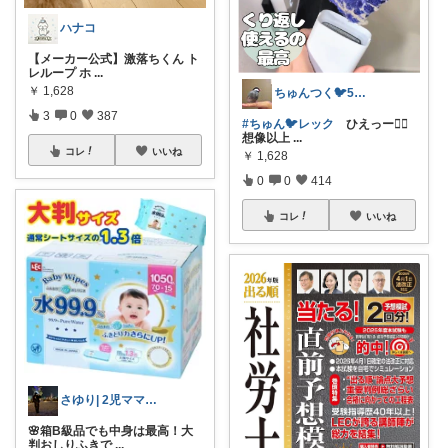
ハナコ
【メーカー公式】激落ちくん ト
レループ ホ
...
￥
1,628
ちゅんつく🐦5歳3歳娘の母🩷
3
0
387
#ちゅん🐦️レック
ひえっー😵‍💫
想像以上
...
コレ
いいね
￥
1,628
0
0
414
コレ
いいね
さゆり| 2児ママお買い物メモ🧸
🌸箱B級品でも中身は最高！大
判おしりふきで
...