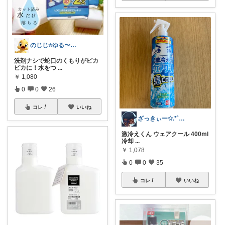
のじじ⭐️ゆる〜くのんびり便利✨🌈生活
洗剤ナシで蛇口のくもりがピカ
ピカに！水をつ
...
￥
1,080
0
0
26
コレ
いいね
ざっきぃー✩.*˚いつも感謝💕
激冷えくん ウェアクール 400ml
冷却
...
￥
1,078
0
0
35
コレ
いいね