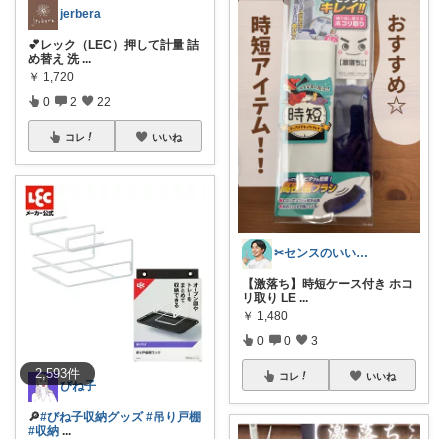
jerbera
💕レック（LEC）押して計量 詰
め替え 洗
...
￥
1,720
0
2
22
コレ
いいね
✂センスのいい美容師パパ / えいと✂
【激落ち】時短ケース付き ホコ
リ取り LE
...
￥
1,480
0
0
3
2,593
件
コレ
いいね
びね子
🔎
#びね子収納グッズ
#吊り戸棚
#収納
...