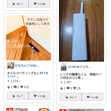
コレ
いいね
かなちんぐorganic+simple
y.com🦔フォロバありがとう💝😻
オイルコーティングなし‼️‼️
#オ
レックの激落ちくん 時短ケー
リジナ
...
ス付きホコリ取
...
￥
1,215～
￥
1,307
1
0
532
1
0
28
コレ
いいね
コレ
いいね