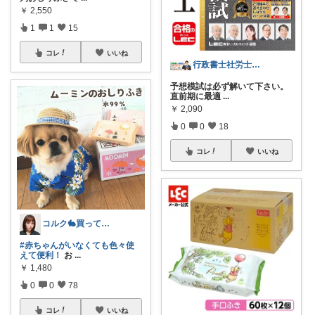
￥
2,550
1
1
15
コレ
いいね
行政書士社労士｜スイーツ手土産＆開業支援
予想模試は必ず解いて下さい。
直前期に最適
...
￥
2,090
0
0
18
コレ
いいね
コルク🐇買ってよかった！オリジナル写真
#赤ちゃんがいなくても色々使
えて便利！
お
...
￥
1,480
0
0
78
コレ
いいね