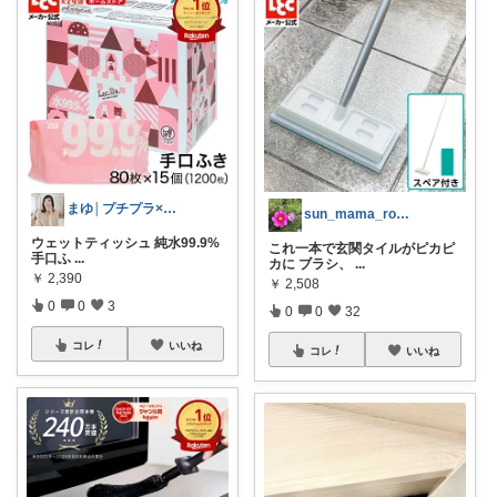
まゆ│プチプラ×ご褒美スイーツ
sun_mama_room
ウェットティッシュ 純水99.9%
これ一本で玄関タイルがピカピ
手口ふ
...
カに ブラシ、
...
￥
2,390
￥
2,508
0
0
3
0
0
32
コレ
いいね
コレ
いいね