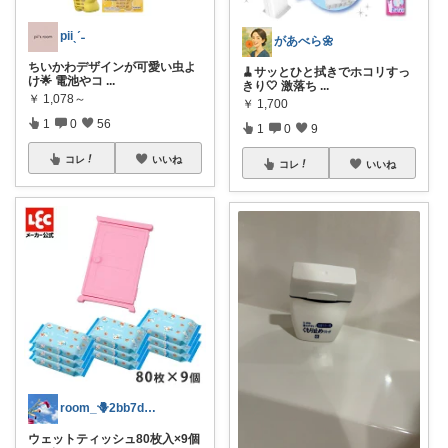
piiˎˊ˗
があべら🌼
ちいかわデザインが可愛い虫よ
🧹サッとひと拭きでホコリすっ
け🌟 電池やコ
...
きり🤍 激落ち
...
￥
1,078～
￥
1,700
1
0
56
1
0
9
コレ
いいね
コレ
いいね
room_🪻2bb7d8bc05
ウェットティッシュ80枚入×9個