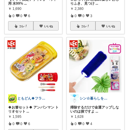
用 水99%
...
りふき、見つけ
...
￥
1,690
￥
2,380
0
0
6
0
0
3
コレ
いいね
コレ
いいね
ともどん🍀フライパン料理ある暮らし🍳
シン☆暮らしをオシャレに♪
🍀お箸セット🍀 アンパンマン ト
掃除するだけで金運アップしな
リオセット
...
いのは損ですよ
...
￥
1,595
￥
1,628
0
0
6
0
0
4