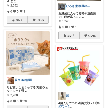
＆ どこ
...
￥
2,552
ひろき|北欧風の家×🏠100日計画
0
0
3
お風呂に入ってる時や洗面所
で、鏡が真っ白に
...
コレ
いいね
￥
1,240
0
1
1
コレ
いいね
茶タロの部屋
リピ買いしまくってる 万能ウェ
ットシート🐱
...
￥
2,280
ぽ
0
0
28
4個入りでこの値段は安い！🫢✨
#アンパ
...