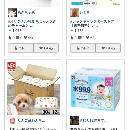
あきちゃあ
レミ✾
#オリジナル写真
ちょっと大き
#レックキャラクターストア
めチャームと
...
【送料無料】レ
...
￥
1,078～
￥
1,738
3
0
990
0
2
52
コレ
いいね
コレ
いいね
りんご🍎わんちゃん🐶との生活✩⡱
さゆり| 2児ママお買い物メモ🧸
【ネット限定デザイン】ペット
🌸赤ちゃんのお肌に優しいおし