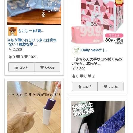
もにしー☀️3歳娘と0歳息子のパパ🧡
#もう薄いおしりふきには戻れ
ない！絶妙な厚
...
￥
2,280
Daily Select｜日用品・食品
0
3
1021
「赤ちゃんの手や口を拭くもの
だから、成分が
...
コレ
いいね
￥
2,390
0
0
2
コレ
いいね