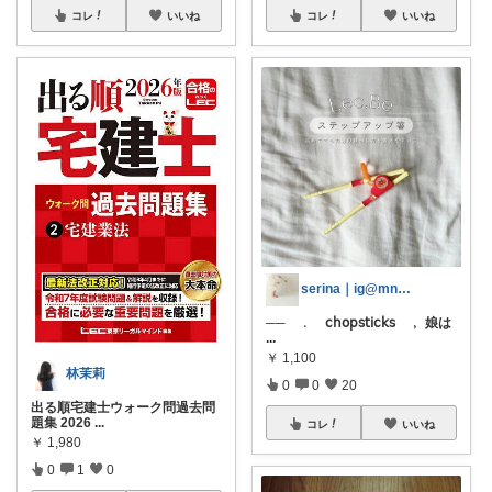
コレ
いいね
コレ
いいね
serina｜ig@mn.cloud__
── ﹒ 𝖼𝗁𝗈𝗉𝗌𝗍𝗂𝖼𝗄𝗌 ﹐ 娘は
...
￥
1,100
林茉莉
0
0
20
出る順宅建士ウォーク問過去問
題集 2026
...
コレ
いいね
￥
1,980
0
1
0