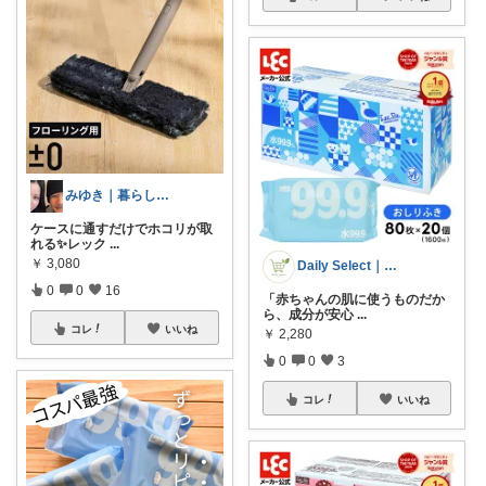
みゆき｜暮らしのおすすめ
ケースに通すだけでホコリが取
れる✨レック
...
￥
3,080
Daily Select｜日用品・食品
0
0
16
「赤ちゃんの肌に使うものだか
ら、成分が安心
...
コレ
いいね
￥
2,280
0
0
3
コレ
いいね