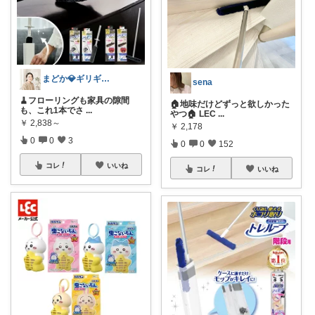
まどか💎ギリギリアラサーOL
sena
🧹フローリングも家具の隙間
🏠地味だけどずっと欲しかった
も、これ1本でさ
...
やつ🏠 LEC
...
￥
2,838～
￥
2,178
0
0
3
0
0
152
コレ
いいね
コレ
いいね