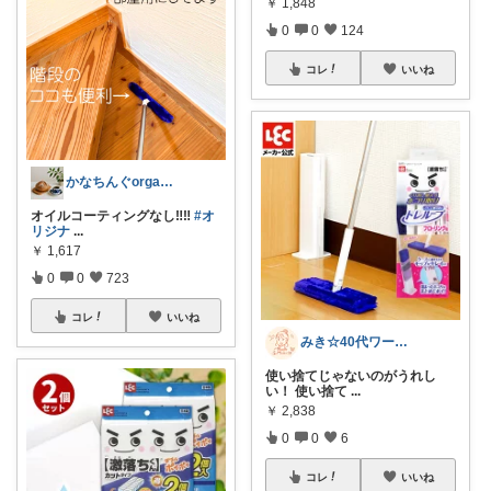
￥
1,848
0
0
124
コレ
いいね
かなちんぐorganic+simple
オイルコーティングなし‼️‼️
#オ
リジナ
...
￥
1,617
0
0
723
コレ
いいね
みき☆40代ワーママおうちのこと
使い捨てじゃないのがうれし
い！ 使い捨て
...
￥
2,838
0
0
6
コレ
いいね