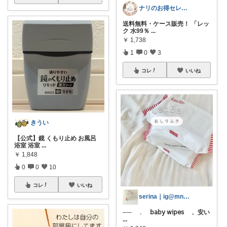
ナリのお得セレクト
送料無料・ケース販売！ 「レッ
ク 水99％
...
￥
1,738
1
0
3
コレ
いいね
きうい
【公式】鏡 くもり止め お風呂
浴室 浴室
...
￥
1,848
0
0
10
コレ
いいね
serina｜ig@mn.cloud__
── ﹒ 𝖻𝖺𝖻𝗒 𝗐𝗂𝗉𝖾𝗌 ﹐ 安い
...