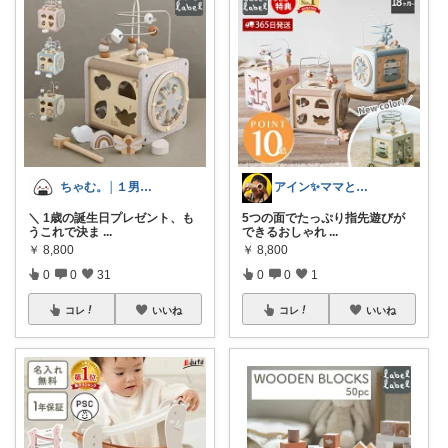
ちゃむ。│１男２女＋🐶のふっくらママ
アイン✨ママと子供と食べ物と🍭
＼ 1歳の誕生日プレゼント、も
5つの面でたっぷり指先遊びが
うこれで決ま
...
できるおしゃれ
...
￥
8,800
￥
8,800
0
0
31
0
0
1
コレ
いいね
コレ
いいね