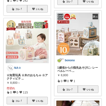
1
0
242
コレ
いいね
コレ
いいね
bonono
1歳頃からの指先あそびに♪ レー
NA☆
ベルレーベ
...
☆知育玩具 ☆木のおもちゃ ☆ア
￥
8,800
クティビテ
...
0
0
1
￥
8,800～
売切れ
コレ
いいね
0
0
115
コレ
いいね