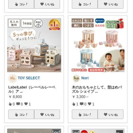
コレ
いいね
コレ
いいね
TOY SELECT
Nori
LabelLabel（レーベルレーベ
木のおもちゃとして、型はめパ
ル）ア
...
ズル シェイプ
...
￥
8,800
￥
3,300～
0
0
1
1
0
1
コレ
いいね
コレ
いいね