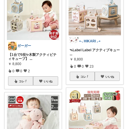
⋆⸜ HIKARI ⸝⋆
ガーガー
⳹Label Label アクティブキュー
...
【1台で5役✨木製アクティビテ
ィキューブ】
...
￥
8,800
￥
8,800
0
0
23
0
0
2
コレ
いいね
コレ
いいね