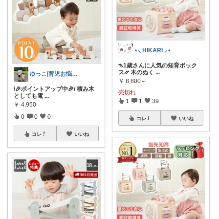
⋆⸜ HIKARI ⸝⋆
⳹1歳さんに人気の知育ボック
ス⳼ 木のぬく
...
ゆっこ|育児お悩み解決グッズ
￥
8,800～
\🎉ポイントアップ中🎉/ 積み木
売切れ
としても電
...
1
1
39
￥
4,950
0
0
0
コレ
いいね
コレ
いいね