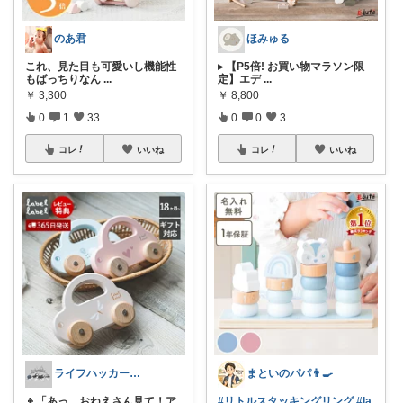
のあ君
ほみゅる
これ、見た目も可愛いし機能性
▸ 【P5倍! お買い物マラソン限
もばっちりなん
...
定】エデ
...
￥
3,300
￥
8,800
0
1
33
0
0
3
コレ
いいね
コレ
いいね
ライフハッカー🍀Beetle
まといのパパ👨‍🍳
👦「あっ、おねえさん見て！ア
#リトルスタッキングリング
#la