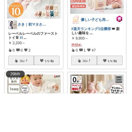
優しい子ども用品と雑貨 Qulmia
さき｜初マタさんの心どる出産準備
#楽天ランキング1位獲得
👑 新
しい趣味を
...
レーベルレーベルのファースト
トイ🐰
#l
...
￥
8,800～
￥
2,200～
売切れ
0
0
2
0
1
47
コレ
いいね
コレ
いいね
298
件