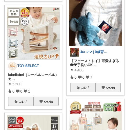
Utaママ | 0歳育児の神アイテム
【ファーストトイ】可愛すぎる
🐘💖手洗いOK
...
TOY SELECT
￥
4,400
labellabel（レーベルレーベル）
0
0
7
カ
...
￥
5,500
コレ
いいね
0
0
1
コレ
いいね