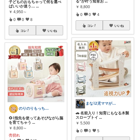
る”が叶う知育お
...
子どものおもちゃって何を選べ
ばいいか迷う…
...
￥
8,800
￥
4,950～
0
0
4
0
0
8
コレ
いいね
コレ
いいね
まな⌇2児ママが目指すゆとりある暮らし
のりのりもっち⌇１歳との楽しい暮らし🌻
🚗 名前入り！知育にもなる木製
スロープトイ
...
🌻⌇指先を使ってあそびながら脳
を育てちゃう
...
￥
5,500
￥
8,800～
0
0
5
売切れ