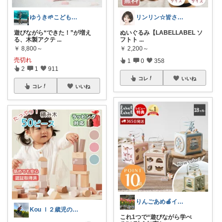
ゆうき🌱こども服ベビー
リンリン☆皆さんありがとう
遊びながら“できた！”が増え
ぬいぐるみ【LABELLABEL ソ
る、木製アクテ
...
フトト
...
￥
8,800～
￥
2,200～
売切れ
1
0
358
2
1
911
コレ
いいね
コレ
いいね
りんごあめ🍎インテリア雑貨🫧🌿
Kou ｌ２歳児のパパ👨
これ1つで“遊びながら学べ