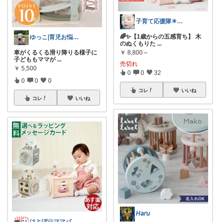
子育て応援隊☀︎他、プチ贅沢品も掲載🌈
🌈✨【1歳からの五感育ち】 木
ゆっこ|育児お悩み解決グッズ
のぬくもりた
...
車がくるくる滑り降りる様子に
￥
8,800～
子どももママが
...
売切れ
￥
5,500
0
0
32
0
0
0
コレ
いいね
コレ
いいね
𝘏𝘢𝘳𝘶
はとぽ@ママパパの神育児グッズ✨