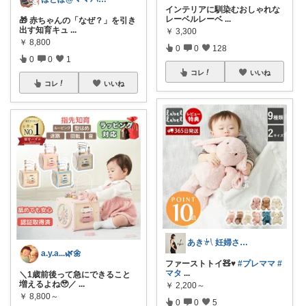
インテリアに馴染むおしゃれな
レーベルレーベ
...
🎁 赤ちゃんの「なぜ？」を引き
出す知育キュ
...
￥
3,300
￥
8,800
0
0
128
0
0
1
コレ
いいね
コレ
いいね
あき𓍯 妊婦さんのときめくアイテム
a.y.a...🌿🌼
ファーストトイ🧸♥️
#プレママ
#
マタ
...
＼1歳前後って急にできること
増えるよね🥹／
...
￥
2,200～
￥
8,800～
0
0
5