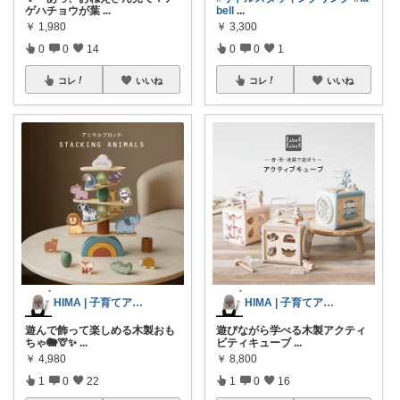
ゲハチョウが葉
...
bell
...
￥
1,980
￥
3,300
0
0
14
0
0
1
コレ
いいね
コレ
いいね
HIMA | 子育てアイテム紹介🐣💕
HIMA | 子育てアイテム紹介🐣💕
遊んで飾って楽しめる木製おも
遊びながら学べる木製アクティ
ちゃ🐘🦒✨
...
ビティキューブ
...
￥
4,980
￥
8,800
1
0
22
1
0
16