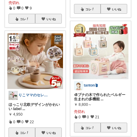
売切れ
0
0
9
コレ
いいね
コレ
いいね
tanton🪴
🎨ブナの木で作られたベルギー
りこママのセレクトROOM
生まれの多機能
...
ほっこり北欧デザインがかわい
￥
8,800～
い label
...
売切れ
￥
4,950
0
0
21
0
0
22
コレ
いいね
コレ
いいね