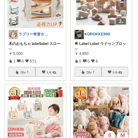
ラブリー🌸皆さんありがとう
KOROKKE999
木のおもちゃ labellabel スロー
🌟 Label Label ウドゥンブロッ
...
...
￥
5,500
￥
4,950
1
0
571
0
0
6
コレ
いいね
コレ
いいね