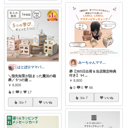
みーちゃんママROOM
はとぽ@ママパパの神育児グッズ✨
🎁【365日出荷＆当店限定特典
付き】 ✨l
...
＼指先知育が詰まった魔法の箱
🎁／ 5つの遊
...
￥
8,800
￥
8,800
0
0
46
0
0
17
コレ
いいね
コレ
いいね