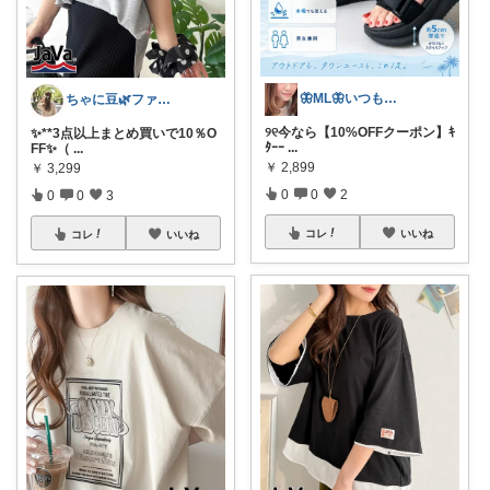
🦋ML🦋いつもありがとう💓
ちゃに豆🌿ファッション好き✨
୨୧今なら【10%OFFクーポン】ｷ
✨**3点以上まとめ買いで10％O
ﾀｰｰ
...
FF✨（
...
￥
2,899
￥
3,299
0
0
2
0
0
3
コレ
いいね
コレ
いいね