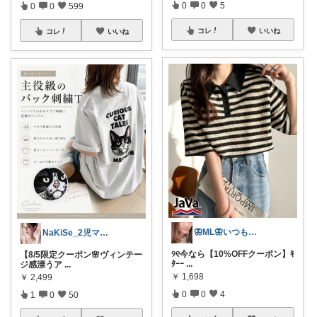
0
0
5
0
0
599
コレ
いいね
コレ
いいね
🦋ML🦋いつもありがとう💓
NaKiSe_2児ママ🌸訪問感謝です
୨୧今なら【10%OFFクーポン】ｷ
【8/5限定クーポン🌸ヴィンテー
ﾀｰｰ
...
ジ感漂うア
...
￥
1,698
￥
2,499
0
0
4
1
0
50