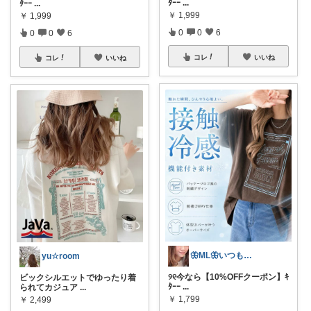
ﾀｰｰ
...
ﾀｰｰ
...
￥
1,999
￥
1,999
0
0
6
0
0
6
コレ
いいね
コレ
いいね
🦋ML🦋いつもありがとう💓
yu☆room
୨୧今なら【10%OFFクーポン】ｷ
ビックシルエットでゆったり着
ﾀｰｰ
...
られてカジュア
...
￥
1,799
￥
2,499