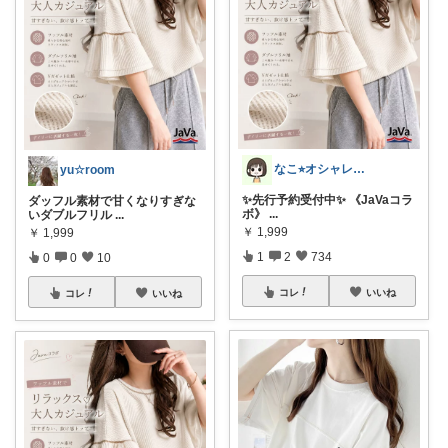
なこ⭐︎オシャレとインテリア🪴🌱
yu☆room
✨先行予約受付中✨ 《JaVaコラ
ダッフル素材で甘くなりすぎな
ボ》
...
いダブルフリル
...
￥
1,999
￥
1,999
1
2
734
0
0
10
コレ
いいね
コレ
いいね