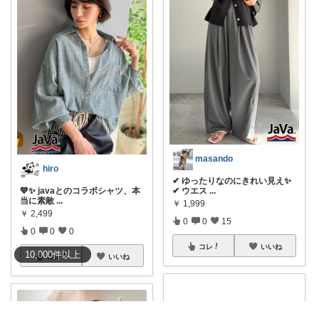
masando
hiro
✔ ゆったりなのにきれい見え✨
💙✨ javaとのコラボシャツ、本
✔ ウエス
...
当に素敵
...
￥
1,999
￥
2,499
0
0
15
0
0
0
コレ
いいね
10,000
件
以上
コレ
いいね