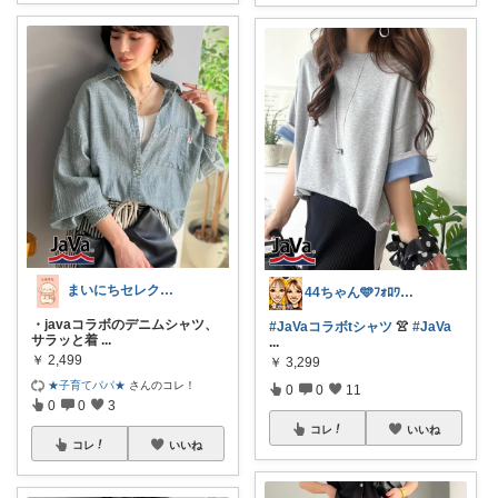
まいにちセレクトdays
44ちゃん🩵ﾌｫﾛﾜｰ様から購入
・javaコラボのデニムシャツ、
#JaVaコラボtシャツ
👚
#JaVa
サラッと着
...
...
￥
2,499
￥
3,299
★子育てパパ★
さんのコレ！
0
0
11
0
0
3
コレ
いいね
コレ
いいね