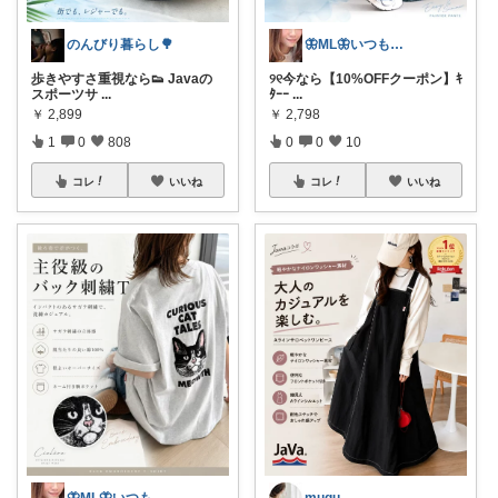
のんびり暮らし🌳
🦋ML🦋いつもありがとう💓
歩きやすさ重視なら👟 Javaの
୨୧今なら【10%OFFクーポン】ｷ
スポーツサ
...
ﾀｰｰ
...
￥
2,899
￥
2,798
1
0
808
0
0
10
コレ
いいね
コレ
いいね
mugu
🦋ML🦋いつもありがとう💓