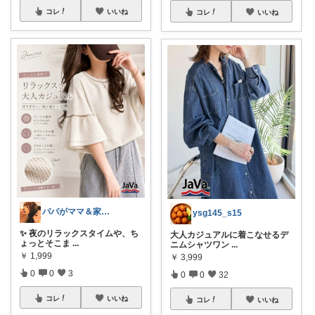
コレ
いいね
コレ
いいね
パパがママ＆家族の笑顔の為に選ぶ品😆
ysg145_s15
✨ 夜のリラックスタイムや、ち
大人カジュアルに着こなせるデ
ょっとそこま
...
ニムシャツワン
...
￥
1,999
￥
3,999
0
0
3
0
0
32
コレ
いいね
コレ
いいね