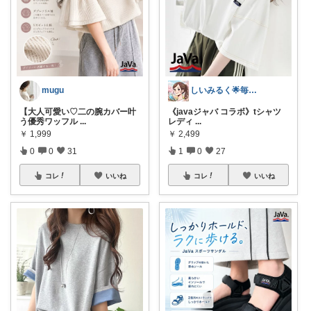
しいみるく🌟毎日全力投稿🌟
mugu
《javaジャバ コラボ》tシャツ
【大人可愛い♡二の腕カバー叶
レディ
...
う優秀ワッフル
...
￥
2,499
￥
1,999
1
0
27
0
0
31
コレ
いいね
コレ
いいね