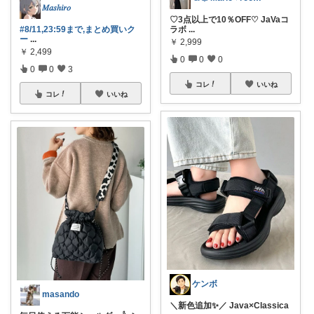
𝑀𝑎𝑠ℎ𝑖𝑟𝑜
♡3点以上で10％OFF♡ JaVaコ
ラボ
...
#8/11,23:59まで,まとめ買いク
ー
...
￥
2,999
￥
2,499
0
0
0
0
0
3
コレ
いいね
コレ
いいね
ケンボ
masando
＼新色追加✨／ Java×Classica