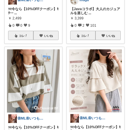
【Javaコラボ】大人のカジュア
୨୧今なら【10%OFFクーポン】ｷ
ルを楽しむ
...
ﾀｰｰ
...
￥
3,399
￥
2,499
0
2
101
0
0
9
コレ
いいね
コレ
いいね
🦋ML🦋いつもありがとう💓
🦋ML🦋いつもありがとう💓
୨୧今なら【10%OFFクーポン】ｷ
୨୧今なら【10%OFFクーポン】ｷ