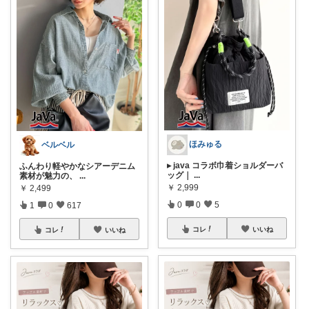
ほみゅる
ベルベル
▸ java コラボ巾着ショルダーバ
ふんわり軽やかなシアーデニム
ッグ｜
...
素材が魅力の、
...
￥
2,999
￥
2,499
0
0
5
1
0
617
コレ
いいね
コレ
いいね