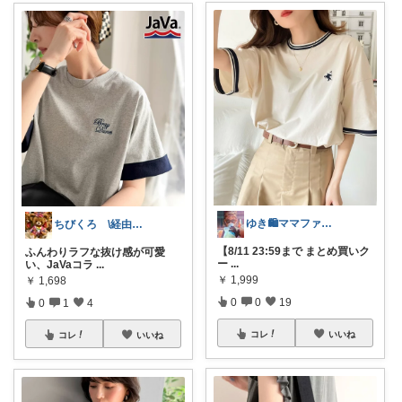
ゆき🛍️ママファッション♡
ちびくろ \経由購入ありがとうござます/
【8/11 23:59まで まとめ買いク
ふんわりラフな抜け感が可愛
ー
...
い、JaVaコラ
...
￥
1,999
￥
1,698
0
0
19
0
1
4
コレ
いいね
コレ
いいね