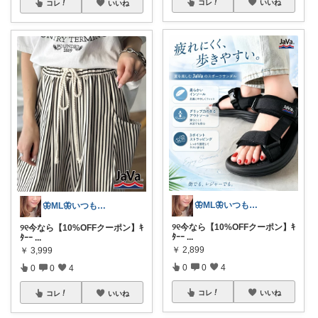
コレ
いいね
コレ
いいね
🦋ML🦋いつもありがとう💓
🦋ML🦋いつもありがとう💓
୨୧今なら【10%OFFクーポン】ｷ
୨୧今なら【10%OFFクーポン】ｷ
ﾀｰｰ
...
ﾀｰｰ
...
￥
2,899
￥
3,999
0
0
4
0
0
4
コレ
いいね
コレ
いいね