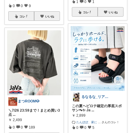
1
0
1
0
0
9
コレ
いいね
コレ
いいね
るなるな_リアルクローズ
まつROOM🐶
この夏ヘビロテ確定の厚底スポ
サン👡✨ Ja
...
＼7/26 23:59まで！まとめ買い3
点
...
￥
2,899
￥
2,499
たんぽぽ、家に
...
さんのコレ！
0
0
189
0
0
5