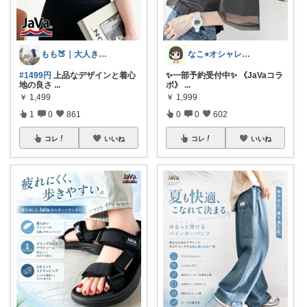
もも🍑｜大人きれいめファッション
なこ⭐︎オシャレとインテリア🪴🌱
#1499円
上品なデザインと着心
✨一部予約受付中✨ 《JaVaコラ
地の良さ
...
ボ》
...
￥
1,499
￥
1,999
1
0
861
0
0
602
コレ
いいね
コレ
いいね