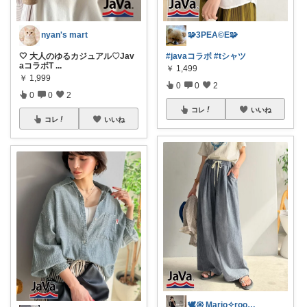
🧩3PEA©️E🧩
nyan's mart
#javaコラボ
#tシャツ
🤍 大人のゆるカジュアル♡Jav
aコラボT
...
￥
1,499
￥
1,999
0
0
2
0
0
2
コレ
いいね
コレ
いいね
🕊𑁍 Mario✧room 𑁍🕊