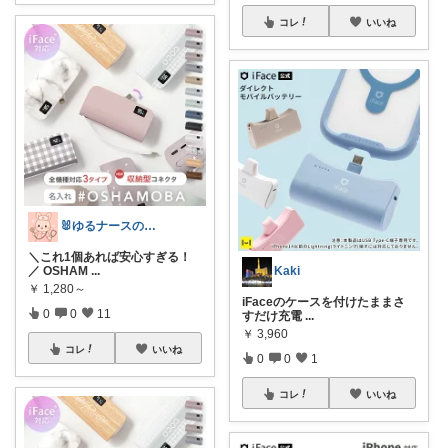
コレ
いいね
🐰ゆるナースの愛用品ROOM🐰
＼これ1個あれば安心すぎる！
Kaki
／ OSHAM
...
￥
1,280～
iFaceのケースを付けたままさ
0
0
11
すだけ充電
...
￥
3,960
コレ
いいね
0
0
1
コレ
いいね