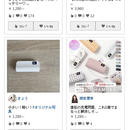
ッテリー♡
...
...
￥
1,280～
￥
3,960
2
0
174
0
0
12
コレ
いいね
コレ
いいね
きょう
桜吹雪🌸
小さい！軽い！
#オリジナル写
遠征の充電問題、これ1個でま
真
るっと解決しそ
...
￥
1,280～
￥
1,280～
0
0
4
0
0
4