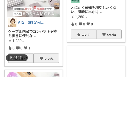
とにかく荷物を増やしたくな
い、身軽に出かけ
...
￥
1,280～
きな 旅じかん➕🐈‍⬛
0
0
0
ケーブル内蔵でコンパクト✨持
コレ
いいね
ち歩きに便利な
...
￥
1,280～
0
0
1
5,912
件
コレ
いいね
rio
約103gコンパクトなモバイルバ
ッテリー♡
...
￥
1,280～