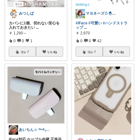
マヨネーズ🥚‪🐣✨️お礼はプロフで♪
みつしば
#iFace
#可愛い
#ハンドストラ
カバンに1個、切れない安心を
ップ
...
入れておきたい
...
￥
2,970
￥
1,280～
0
0
42
0
0
1
コレ
いいね
コレ
いいね
あいちん☺️ ᵗʱᵃᵑᵏᵧₒᵤওೄ ♬*
iFace対応 ケーブル内蔵 正規品