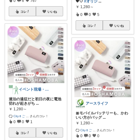
0
6
767
🖤🤍
#オリジ
...
￥
1,280～
コレ
いいね
0
0
5
コレ
いいね
イベント現場・野外ガジェット集
連泊の遠征だと初日の夜に電池
アースライフ
切れが起きがち
...
￥
1,280～
🎀モバイルバッテリーも、かわ
City🌷ご
...
さんのコレ！
いい方がバッグ
...
0
0
1
￥
1,280～
City🌷ご
...
さんのコレ！
コレ
いいね
0
0
0