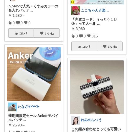
＼SNSで人気・くすみカラーの
ここちゃん☆楽天マラソン攻略主婦
名入れバッテ
...
￥
1,280～
「充電コード、うっとうしい
0
0
0
💦」って人へ🔋
...
￥
3,960
コレ
いいね
0
0
315
コレ
いいね
たなさや𓅪𓅫
🉐期間限定セール Ankerモバイ
れみのふつう
ルバッテ
...
￥
2,790～
この組み合わせとっても可愛い