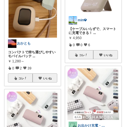
min💎
【ケーブルいらずで、スマート
に充電できる！
...
￥
4,950
おかとも
0
0
6
コンパクトで持ち運びしやすい
コレ
いいね
モバイルバッテ
...
￥
1,280～
0
2
39
コレ
いいね
お出かけ充電・収納グッズROOM