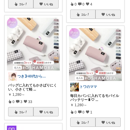
0
0
4
コレ
いいね
コレ
いいね
つき🌛40代からのラクして整う暮らし
バッグに入れてもかさばりにく
トワのママ
い、小さくて軽
...
￥
1,280～
毎日カバンに入れてるモバイル
バッテリー🔋🤍
...
0
3
33
￥
1,280～
0
0
1
コレ
いいね
コレ
いいね