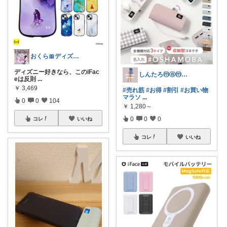
おくら🎀ディズニー
ディズニー好きなら、このiFac
しんたろⓜⓐⓜⓐ🔰ﾌｫﾛﾜｰ様から購入
eは反則
...
￥
3,469
#売れ筋
#お得
#割引
#お買い物
マラソ
...
0
0
104
￥
1,280～
0
0
0
コレ
いいね
コレ
いいね