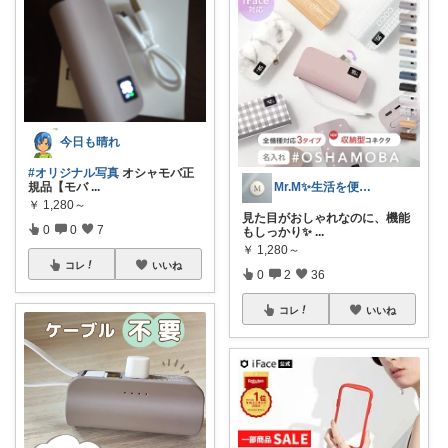
今日も晴れ
#オリジナル写真
オシャモバ正
Mr.M✨生活を便利に✨人生は一度きり✨
規品【モバ
...
￥
1,280～
見た目がおしゃれなのに、機能
0
0
7
もしっかり✨
...
￥
1,280～
コレ
いいね
0
2
36
コレ
いいね