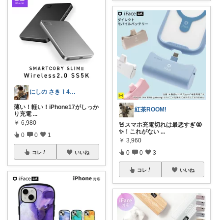
にしの さき ⌇ 4歳&2歳ママ
薄い！軽い！iPhone17がしっか
紅茶ROOM!
り充電
...
￥
6,980
🚨スマホ充電切れは最悪すぎ😭
✨！これがない
...
0
0
1
￥
3,960
0
0
3
コレ
いいね
コレ
いいね