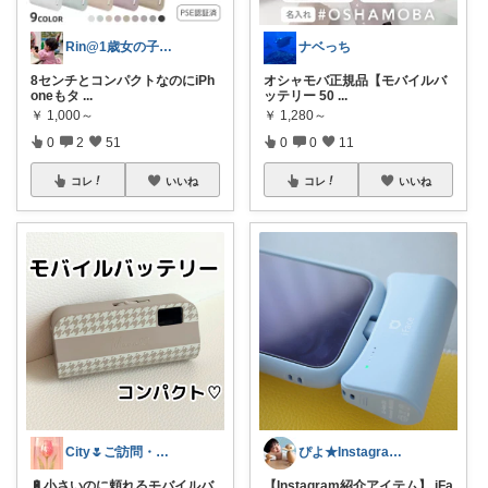
Rin@1歳女の子ママ
ナベっち
8センチとコンパクトなのにiPh
オシャモバ正規品【モバイルバ
oneもタ
...
ッテリー 50
...
￥
1,000～
￥
1,280～
0
2
51
0
0
11
コレ
いいね
コレ
いいね
City🌷ご訪問・経由購入感謝です✨
ぴよ★Instagramも見てね！
🔋小さいのに頼れるモバイルバ
【Instagram紹介アイテム】 iFa