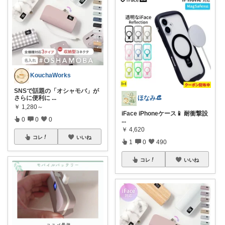
KouchaWorks
SNSで話題の「オシャモバ」が
ほなみ👒
さらに便利に
...
￥
1,280～
iFace iPhoneケース📱 耐衝撃設
0
0
0
...
￥
4,620
コレ
いいね
1
0
490
コレ
いいね