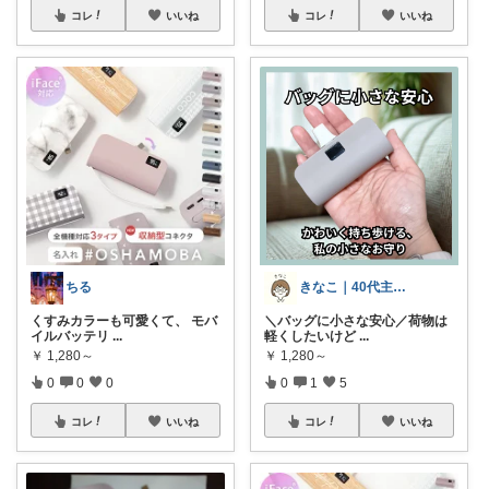
コレ
いいね
コレ
いいね
ちる
きなこ｜40代主婦の暮らしラクメモ
くすみカラーも可愛くて、 モバ
＼バッグに小さな安心／荷物は
イルバッテリ
...
軽くしたいけど
...
￥
1,280～
￥
1,280～
0
0
0
0
1
5
コレ
いいね
コレ
いいね