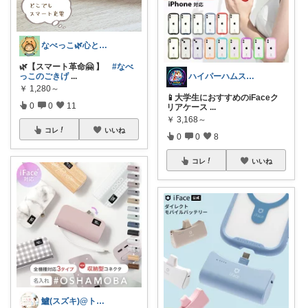
なべっこ🌿心と体を整える暮らし
🌿【スマート革命🤗 】
#なべ
ハイパーハムスター
っこのごきげ
...
￥
1,280～
📱大学生におすすめのiFaceク
0
0
11
リアケース
...
￥
3,168～
コレ
いいね
0
0
8
コレ
いいね
鱸(スズキ)@トラベルグッズ