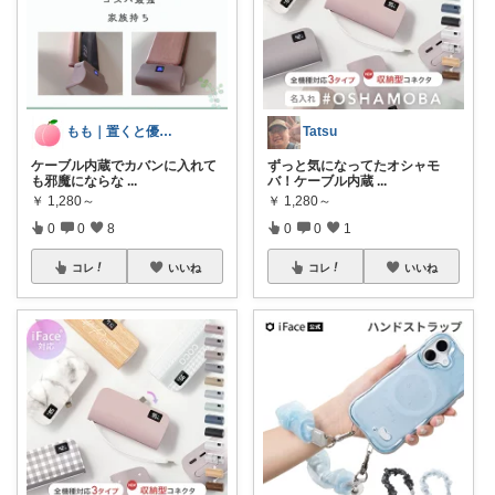
Tatsu
もも｜置くと優勝インテリア&神雑貨
ずっと気になってたオシャモ
ケーブル内蔵でカバンに入れて
バ！ケーブル内蔵
...
も邪魔にならな
...
￥
1,280～
￥
1,280～
0
0
1
0
0
8
コレ
いいね
コレ
いいね