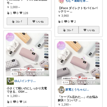
ちむ＊運動を身近に、ハッピーに＊
モ
...
￥
1,000～
【iFace ダイレクトモバイルバ
ッテリー
...
1
0
128
￥
3,960
0
0
2
コレ
いいね
コレ
いいね
ゆん⌇インテリアと生活雑貨がメイン🧸
小さくて軽いのにしっかり充電
家電とうちゃん/2児のパパ✨️購入感謝！
できる、OSH
...
￥
1,280～
「ケーブル忘れた…」のお悩み
解決！コンパク
...
0
0
14
￥
1,280～