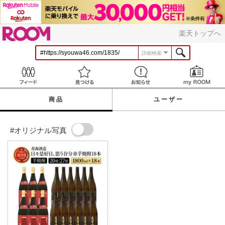
ROOM
楽天トップへ
詳細検索
Feed
見つける
お知らせ
商品
ユーザー
#オリジナル写真