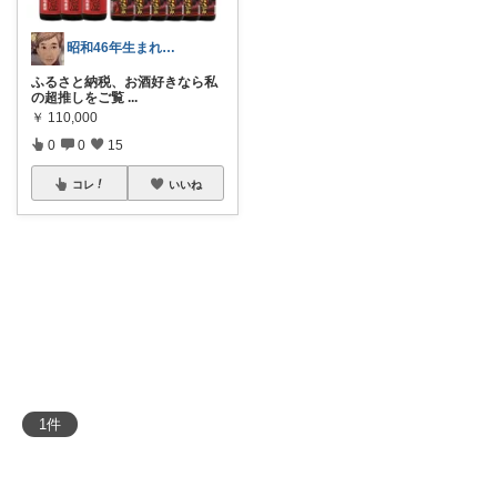
昭和46年生まれの兄
ふるさと納税、お酒好きなら私
の超推しをご覧
...
￥
110,000
0
0
15
コレ
いいね
1
件