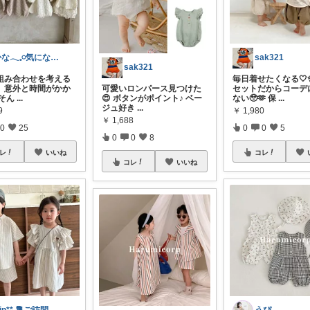
かな𓂃𓈒𓏸気になるものをゆるっと
sak321
sak321
組み合わせを考える
毎日着せたくなる🤍
、意外と時間がかか
可愛いロンパース見つけた
セットだからコーデ
 そん
...
😍 ボタンがポイント♪ ベー
ない🥹🫶 保
...
ジュ好き
...
9
￥
1,980
￥
1,688
0
25
0
0
5
0
0
8
レ
いいね
コレ
コレ
いいね