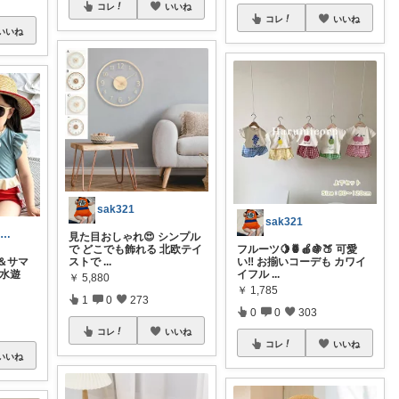
コレ
いいね
コレ
いいね
いいね
sak321
sak321
Rin** 💐ご訪問感謝です💐
見た目おしゃれ😍 シンプル
で どこでも飾れる 北欧テイ
フルーツ🍋🍍🍎🍇🍑 可愛
＆サマ
ストで
...
い‼️ お揃いコーデも カワイ
や水遊
イフル
...
￥
5,880
￥
1,785
1
0
273
0
0
303
コレ
いいね
コレ
いいね
いいね