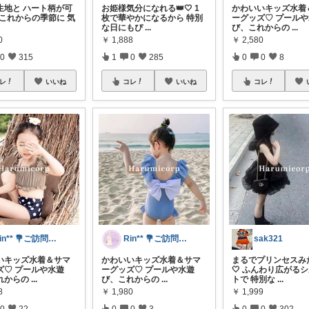
生地と ハート柄が可
お姫様気分になれる👑🤍 1
かわいいキッズ水着
 これからの季節に 気
枚で華やかになるから 特別
ーグッズ♡ プール
な日にもぴ
...
び、これからの
...
0
￥
1,888
￥
2,580
0
315
1
0
285
0
0
8
レ
いいね
コレ
いいね
コレ
Rin** 💐ご訪問感謝です💐
Rin** 💐ご訪問感謝です💐
sak321
いキッズ水着＆サマ
かわいいキッズ水着＆サマ
まるでプリンセスみた
ズ♡ プールや水遊
ーグッズ♡ プールや水遊
🤍 ふんわり広がる
れからの
...
び、これからの
...
トで 特別な
...
8
￥
1,980
￥
1,999
0
22
0
0
3
0
0
302