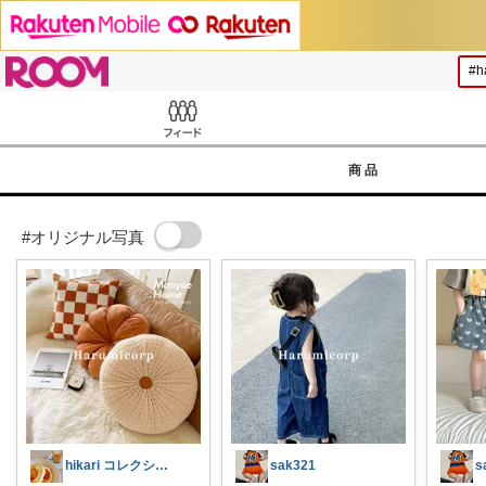
ROOM
Feed
商品
#オリジナル写真
hikari コレクション見てね✨
sak321
s