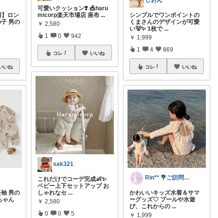
しおん
可愛いクッション❣️ 🎪haru
円】ロン
micorp楽天市場店 座布
...
シンプルでワンポイントの
の子 男の
くまさんのデザインが可愛
￥
2,580
い🐻✨ 1枚で
...
1
0
942
￥
1,999
1
4
869
コレ
いいね
いいね
コレ
いいね
sak321
Rin** 💐ご訪問感謝です💐
これだけでコーデ完成👶✨
ベビー上下セットアップ お
長袖 男の
しゃれなセ
...
かわいいキッズ水着＆サマ
ちゃん
ーグッズ♡ プールや水遊
￥
2,580
び、これからの
...
0
0
5
￥
1,999