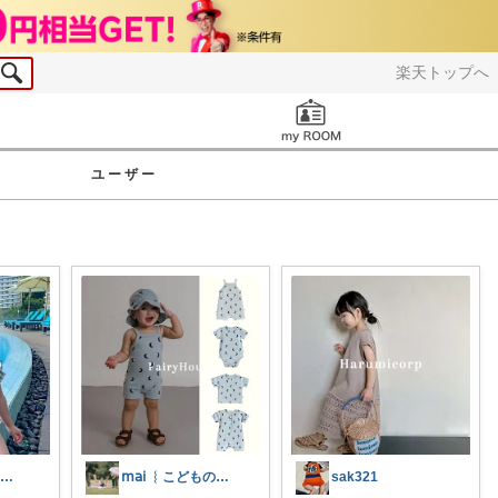
楽天トップへ
お知らせ
ユーザー
Rin** 💐ご訪問感謝です💐
𝗆𝖺𝗂 ︴こどものいる暮らし
sak321