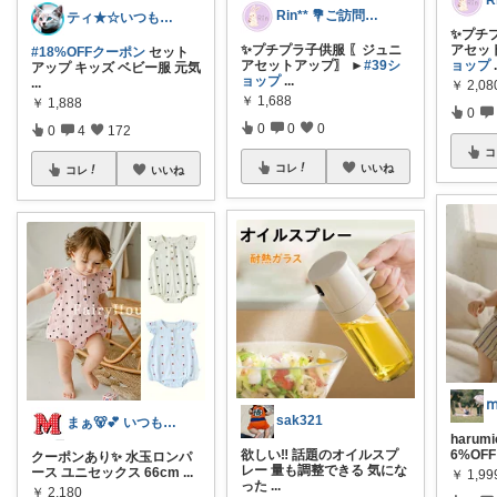
Rin** 💐ご訪問感謝です💐
ティ★☆いつもありがとうございます♪☆★
✨プチ
✨プチプラ子供服 〖ジュニ
アセッ
#18%OFFクーポン
セット
アセットアップ〗 ►
#39シ
ョップ
アップ キッズ ベビー服 元気
ョップ
...
...
￥
2,08
￥
1,688
￥
1,888
0
0
0
0
0
4
172
コ
コレ
いいね
コレ
いいね
sak321
まぁ🐻💕 いつもありがとう💓
haru
欲しい‼️ 話題のオイルスプ
6%O
クーポンあり✨ 水玉ロンパ
レー 量も調整できる 気にな
ース ユニセックス 66cm
...
￥
1,99
った
...
￥
2,180