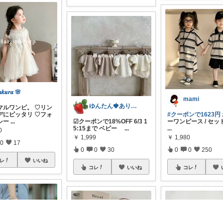
𝒂𝒌𝒖𝒓𝒂 🌸
mami
ゆんたん🍓ありがとう(୨୧•͈ᴗ•͈)
マルワンピ。 ♡リン
デにピッタリ ♡フォ
#クーポンで1623円
シー
...
☑︎クーポンで18%OFF 6/3 1
ーワンピース / セ
5:15まで ベビー
...
...
0
￥
1,999
￥
1,980
0
17
0
0
30
0
0
250
レ
いいね
コレ
いいね
コレ