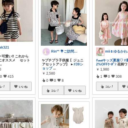
ak321
Rin** 💐ご訪問感謝です💐
mii
可愛い‼️ これから
にオススメ セット
✨プチプラ子供服 〖ジュニ
#𝓂𝒾𝒾キッズ夏服♡
#
...
アセットアップ〗 ►
#39シ
2%OFFｸｰﾎﾟﾝ
花柄ワ
ョップ
...
0
￥
1,980
￥
2,580
0
415
1
0
308
0
0
8
レ
いいね
コレ
コレ
いいね