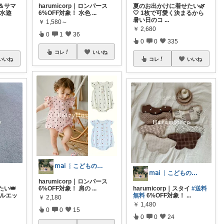
＆サマ
harumicorp｜ロンパース
夏のお出かけに着せたい🌿
や水遊
6%OFF対象！ 水色
...
🤍 1枚で可愛く決まるから
暑い日のコ
...
￥
1,580～
￥
2,680
0
1
36
0
0
335
コレ
いいね
いいね
コレ
いいね
𝗆𝖺𝗂 ︴こどものいる暮らし
𝗆𝖺𝗂 ︴こどものいる暮らし
harumicorp｜ロンパース
い👑
6%OFF対象！ 肩の
...
harumicorp｜スタイ
#送料
シルエッ
無料
6%OFF対象！
...
￥
2,180
￥
1,480
0
0
15
0
0
24