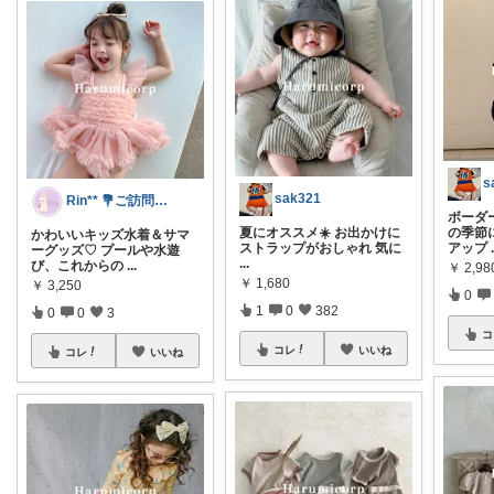
s
sak321
Rin** 💐ご訪問感謝です💐
ボーダー
夏にオススメ☀️ お出かけに
の季節
かわいいキッズ水着＆サマ
ストラップがおしゃれ 気に
アップ
ーグッズ♡ プールや水遊
...
び、これからの
...
￥
2,98
￥
1,680
￥
3,250
0
1
0
382
0
0
3
コ
コレ
いいね
コレ
いいね