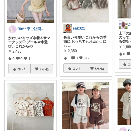
sak321
Rin** 💐ご訪問感謝です💐
上下の
色合い可愛い これからの季
のって
かわいいキッズ水着＆サマ
節に おうちでもお出かけに
る🥹💦
ーグッズ♡ プールや水遊
も
...
び、これからの
...
￥
1,99
￥
2,350
￥
2,485
0
1
0
317
0
0
1
コ
コレ
いいね
コレ
いいね