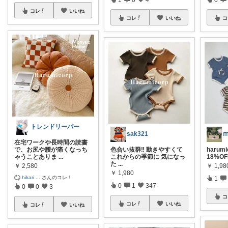
コレ
いいね
コレ
いいね
コ
トレンドリーバー
sak321
在宅ワークや長時間の読書
で、お尻や腰が痛くなっち
色合い抜群‼️ 動きやすくて
haru
ゃうことありま
...
これからの季節に 気になっ
18%OFF
た
...
￥
2,580
￥
1,98
￥
1,980
hikari
...
さんのコレ！
1
0
1
347
0
0
3
コ
コレ
いいね
コレ
いいね