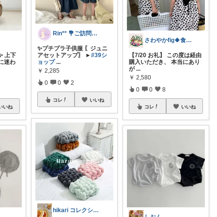
Rin** 💐ご訪問感謝です💐
さわやかfig🍀食と暮らしを楽しむ
✨プチプラ子供服 〖ジュニ
✨ 上下
アセットアップ〗 ►
#39シ
【7/20 お礼】 この度は経由
に迷わ
ョップ
...
購入いただき、 本当にあり
が
...
￥
2,285
￥
2,580
0
0
2
0
0
8
コレ
いいね
いいね
コレ
いいね
hikari コレクション見てね✨