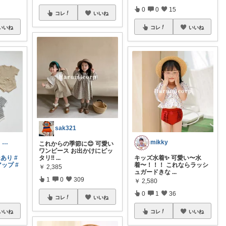
0
0
15
コレ
いいね
いいね
コレ
いいね
sak321
ポラン 突難、メニエール病で療養中
mikky
これからの季節に😊 可愛い
ワンピース お出かけにピッ
ンあり
#
タリ‼️
...
キッズ水着✨ 可愛い〜水
アップ
#
着〜！！！ これならラッシ
￥
2,385
ュガードきな
...
1
0
309
￥
2,580
0
1
36
コレ
いいね
いいね
コレ
いいね