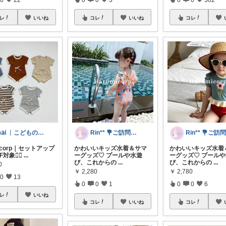
レ
いいね
コレ
いいね
コレ
𝗆𝖺𝗂 ︴こどものいる暮らし
Rin** 💐ご訪問感謝です💐
micorp｜セットアップ
かわいいキッズ水着＆サマ
かわいいキッズ水着
対象❤️‍🔥
...
ーグッズ♡ プールや水遊
ーグッズ♡ プール
び、これからの
...
び、これからの
...
0
￥
2,280
￥
2,780
0
13
0
0
1
0
0
6
レ
いいね
コレ
いいね
コレ