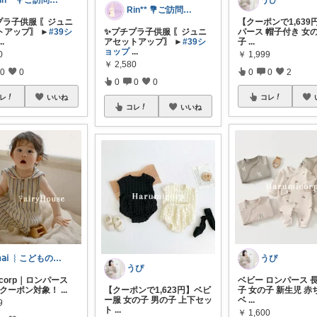
Rin** 💐ご訪問感謝です💐
うぴ
Rin** 💐ご訪問感謝です💐
プラ子供服 〖ジュニ
【クーポンで1,639
トアップ〗 ►
#39シ
✨プチプラ子供服 〖ジュニ
パース 帽子付き 女
...
アセットアップ〗 ►
#39シ
子
...
ョップ
...
0
￥
1,999
￥
2,580
0
0
0
0
2
0
0
0
レ
いいね
コレ
コレ
いいね
𝗆𝖺𝗂 ︴こどものいる暮らし
うぴ
うぴ
micorp｜ロンパース
ベビー ロンパース 
FFクーポン対象！
...
【クーポンで1,623円】ベビ
子 女の子 新生児 赤
ー服 女の子 男の子 上下セッ
ベ
...
9
ト
...
￥
1,600