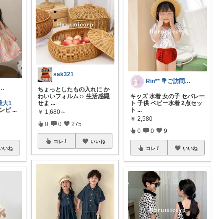
sak321
Rin** 💐ご訪問感謝です💐
ゆるかわアイテム探し🔍🫧
ちょっとしたもの入れに か
わいいフォルム☺️ 生活感隠
キッズ 水着 女の子 セパレー
最大1
せま
...
ト 子供 ベビー水着 2点セッ
ンピ
...
ト
...
￥
1,680～
￥
2,580
0
0
275
0
0
9
コレ
いいね
いいね
コレ
いいね