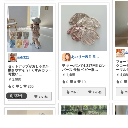
𝑺
あいりー🧸🎈 ꕤ毎日を快適にꕤ
sak321
フォー
💛 クーポンで1,217円‼️ ロン
クコー
セットアップがおしゃれ✨
パース 長袖 ベビー服
...
ーマル
動きやすそう♪ くすみカラー
可愛い
...
￥
1,485
￥
4,08
￥
2,980
0
0
10
0
0
1
365
コレ
いいね
コ
6,133
件
コレ
いいね