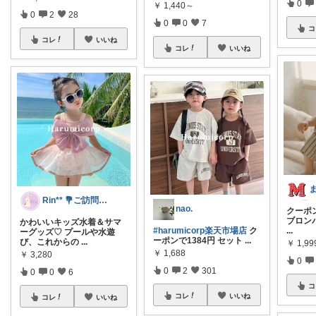
0
￥
1,440～
0
2
28
0
0
7
コ
コレ
いいね
コレ
いいね
Rin** 💐ご訪問感謝です💐
nao.
クーポ
ブロンパ
かわいいキッズ水着＆サマ
#harumicorp楽天市場店
ク
...
ーグッズ♡ プールや水遊
ーポンで1384円 セット
...
び、これからの
...
￥
1,99
￥
1,688
￥
3,280
0
0
2
301
0
0
6
コ
コレ
いいね
コレ
いいね