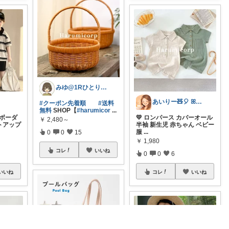
みゆ@1Rひとり暮らし
あいりー🧸🎈 ꕤ毎日を快適にꕤ
#クーポン先着順
#送料
無料
SHOP【
#harumicor
...
ボーダ
💛 ロンパース カバーオール
￥
2,480～
ットアップ
半袖 新生児 赤ちゃん ベビー
服
...
0
0
15
￥
1,980
コレ
いいね
0
0
6
いいね
コレ
いいね