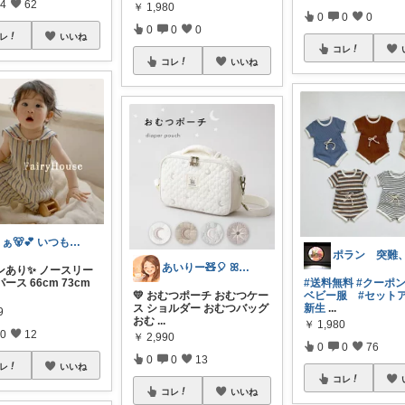
4
62
￥
1,980
0
0
0
0
0
0
レ
いいね
コレ
コレ
いいね
まぁ🐻💕 いつもありがとう💓
あいりー🧸🎈 ꕤ毎日を快適にꕤ
ンあり✨ ノースリー
ース 66cm 73cm
#送料無料
#クーポ
💛 おむつポーチ おむつケー
ベビー服
#セット
ス ショルダー おむつバッグ
新生
...
9
おむ
...
￥
1,980
0
12
￥
2,990
0
0
76
0
0
13
レ
いいね
コレ
コレ
いいね