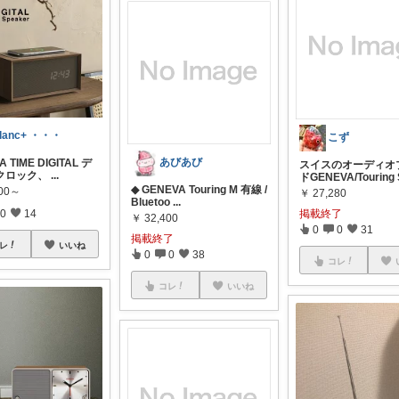
lanc+ ・・・
こず
あびあび
 TIME DIGITAL デ
スイスのオーディオ
クロック、
...
ドGENEVA/Touring
◆ GENEVA Touring M 有線 /
600～
￥
27,280
Bluetoo
...
0
14
掲載終了
￥
32,400
0
0
31
掲載終了
レ
いいね
0
0
38
コレ
コレ
いいね