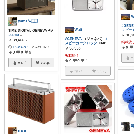
W
yama☕️🇫🇮
#GENE
Watt
スピー
TIME DIGITAL GENEVA🔈⚡️
#gene
...
￥
36,3
#GENEVA
（ジェネバ）
#
￥
39,600～
掲載終
スピーカークロック
TIME
...
TSUYOZO
...
さんのコレ！
0
￥
36,300
0
0
9
掲載終了
コ
0
0
4
コレ
いいね
コレ
いいね
k.a.o