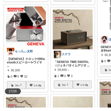
GENE
きBlue
もっちぃ太郎
ステラ
￥
36,3
【GENEVA】クロック付Blu
0
「GENEVA TIME DIGITAL
etoothスピーカー✨ワイヤ
（ジェネバタイムデジタ
...
...
￥
39,600～
￥
36,300
コ
1
0
3
0
0
32
コレ
いいね
コレ
いいね
272
件