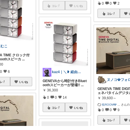
0
0
2
コレ
いいね
コレ
ほむこ
VA TIME クロック付
toothスピーカ
...
00
0
6
kaz4｜＼❥ 経由購入感謝 ෆ／
GENEVAから時計付きBluet
レ
いいね
oothスピーカーが登場!!
...
GENEVA TIME DIGI
￥
36,300
ェネバタイムデジタ
0
0
14
￥
39,600～
暁ROOM🩶
...
さんの
コレ
いいね
0
0
9
コレ