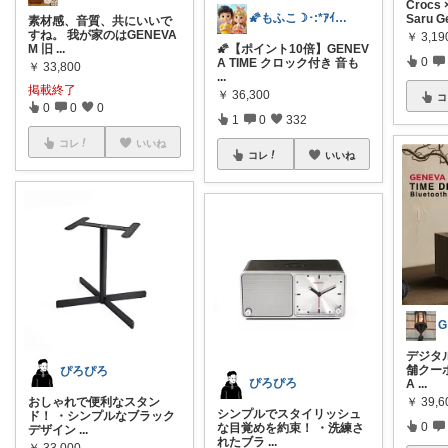
Crocs 
🌠もふこ☽･:*ｱｲｺﾝ変更しました♪
Saru G
素材感、音質、共にいいで
すね。 我が家のはGENEVA
￥
3,19
M 旧
...
🌠【ポイント10倍】GENEV
0
A TIME クロック付き 音も
￥
33,800
...
掲載終了
￥
36,300
コ
0
0
0
1
0
332
コレ
いいね
コレ
いいね
G
デジタル
舗クー
ぴろぴろ
ぴろぴろ
A
...
おしゃれで便利なスタン
￥
39,
シンプルでスタイリッシュ
ド！ ・シンプルなブラック
0
な目覚めを約束！ ・洗練さ
デザイン
...
れたブラ
...