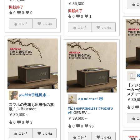
￥
33,000
￥
36,300
コ
掲載終了
掲載終了
0
0
0
0
0
1
コレ
いいね
コレ
いいね
【デジ
ーカー
スチャ
𝔂𝓸𝓾𝟓𝟓✯手軽風水Insta
𓏸 𓐍 𝚖𝚒𝚠𝚊𝚛𝚒Ⓜ︎
￥
39,
スマホの充電も出来るの素
0
#☑sʜᴏᴘᴘɪɴɢʟɪsᴛ
#ᴘᴏɪɴᴛᴜ
敵ˏˋ ˎˊ˗ Bluetoot
...
ᴘ!!
GENEV
...
￥
39,600～
￥
39,600～
コ
0
0
3
0
0
95
コレ
いいね
コレ
いいね