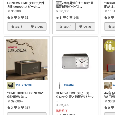
GENEVA TIME クロック付
🇨🇭ｽﾏﾎ充電ｽﾋﾟｰｶｰ･ｸﾛｯｸ 💬
"DeCo
きBluetoothスピーカ
...
低音補強ﾊﾟｯｼｳﾞｽ
...
EVA
￥
36,300
￥
36,300
￥
110,
0
0
31
1
0
148
0
コレ
いいね
コレ
いいね
コ
TSUYOZOU
Giraffe
k
"TIME DIGITAL GENEVA"
GENEVA TIME スピーカー
🕰️音
GENEVA は
...
クロック 音と時間がひとつ
VA TI
...
￥
39,600～
￥
36,3
￥
36,300
2
0
317
0
掲載終了