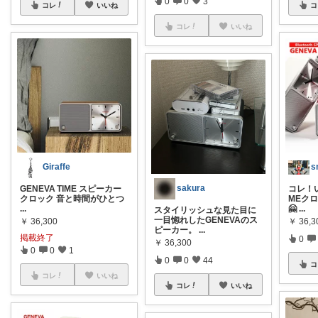
0
0
3
コレ
いいね
コ
コレ
いいね
Giraffe
s
sakura
GENEVA TIME スピーカー
コレ！い
クロック 音と時間がひとつ
MEク
...
🤗
...
スタイリッシュな見た目に
一目惚れしたGENEVAのス
￥
36,300
￥
36,3
ピーカー。
...
掲載終了
0
￥
36,300
0
0
1
0
0
44
コ
コレ
いいね
コレ
いいね