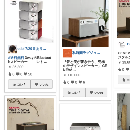
B
otibi 7/20🛒ありがとう！
私時間ラグジュアリー研究室
GENEVA
ジタル
#送料無料
3wayのBluetoot
hスピーカー レト
...
『音と美が響き合う、究極
￥
39,
のデザインスピーカー』 GE
￥
36,300
0
NEVA
...
0
0
50
￥
110,000
コ
0
0
6
コレ
いいね
コレ
いいね