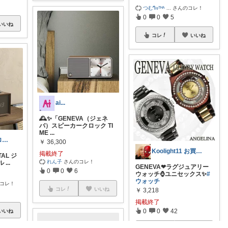
つむ🐑ᵀᴴᴬ
...
さんのコレ！
0
0
5
いいね
コレ
いいね
ai...
🕰️✨「GENEVA（ジェネ
バ）スピーカークロック TI
ME
...
ヌノコ💎フォロワーさんから購入💎
￥
36,300
Koolight11 お買い物に感謝‼️
掲載終了
TAL ジ
れん子
さんのコレ！
ル
...
GENEVA❤ラグジュアリー
0
0
6
ウォッチ⌚ユニセックス✨
#
ウォッチ
コレ！
コレ
いいね
￥
3,218
掲載終了
0
0
42
いいね