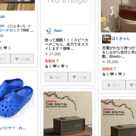
att
VA
（ジェネバ）
#
カークロック
TIME
...
fluer
00
ほりきゃん
使って感動！！！スピーカ
了
ー🎶こちら、全力でオスス
充電がかなり持つの
0
3
メします！後悔
...
をしながら自分と共
￥
27,280
動。Blueto
...
レ
いいね
掲載終了
￥
26,200
0
0
3
掲載終了
0
0
2
コレ
いいね
コレ
靴バイヤー れるま