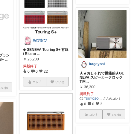
あびあび
◆ GENEVA Touring S+ 有線
/ Blueto
...
ブラン
￥
26,200
 S+
...
kageyosi
掲載終了
0
0
22
★★おしゃれで機能的★GE
NEVA スピーカークロック
TIM
...
コレ
いいね
￥
36,300
いいね
掲載終了
TSUYOZO
...
さんのコレ！
0
0
3
コレ
いいね