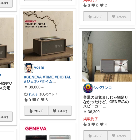
いいね
0
0
2
コレ
いいね
yoshi
🎵あい🎵いつもありがとうございます
#GENEVA
#TIME
#DIGITAL
#ジェネバタイム
...
ー🥰デジ
￥
39,600～
シバワンコ
ス充電
れん子
さんのコレ！
普通の目覚ましじゃ物足り
0
0
6
なかったけど、GENEVAの
スピーカー
...
コレ
いいね
￥
36,300
いいね
掲載終了
0
0
4
コレ
いいね