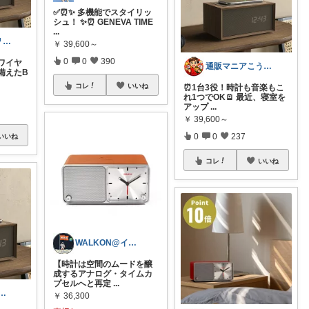
✅⏰✨ 多機能でスタイリッ
シュ！ ✨⏰ GENEVA TIME
...
つむ🐑ᵀᴴᴬᴺᴷ ᵞᴼᵁ 🌙* :ﾟ
￥
39,600～
0
0
390
ワイヤ
通販マニアこうちゃん🛒
備えたB
コレ
いいね
⏰1台3役！時計も音楽もこ
れ1つでOK🪫 最近、寝室を
アップ
...
￥
39,600～
0
0
237
いいね
コレ
いいね
WALKON@インダストリアル好き建築士
【時計は空間のムードを醸
成するアナログ・タイムカ
プセルへと再定
...
ON@インダストリアル好き建築士
￥
36,300