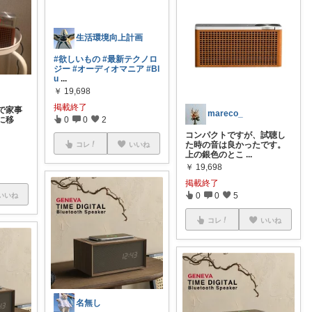
生活環境向上計画
#欲しいもの
#最新テクノロ
ジー
#オーディオマニア
#Bl
u
...
￥
19,698
掲載終了
で家事
mareco_
に移
0
0
2
コンパクトですが、試聴し
た時の音は良かったです。
コレ
いいね
上の銀色のとこ
...
￥
19,698
掲載終了
0
0
5
いいね
コレ
いいね
名無し