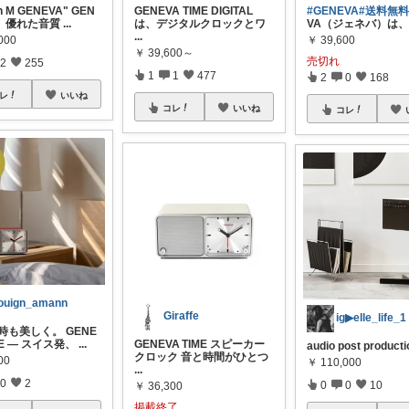
n M GENEVA" GEN
GENEVA TIME DIGITAL
#GENEVA
#送料無
は、優れた音質
...
は、デジタルクロックとワ
VA（ジェネバ）は、2
...
000
￥
39,600
￥
39,600～
売切れ
2
255
1
1
477
2
0
168
レ
いいね
コレ
いいね
コレ
ouign_amann
Giraffe
も時も美しく。 GENE
ME — スイス発、
...
GENEVA TIME スピーカー
audio post product
クロック 音と時間がひとつ
00
￥
110,000
...
0
2
0
0
10
￥
36,300
掲載終了