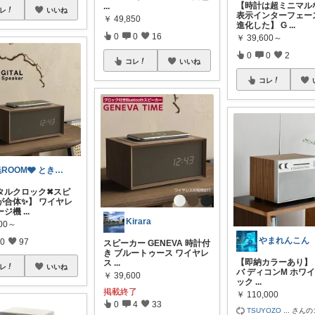
【時計は超ミニマル
...
レ
いいね
表示インターフェー
￥
49,850
進化した】 G
...
0
0
16
￥
39,600～
0
0
2
コレ
いいね
コレ
暁ROOM🩶 ときめく暮らしのセレクト
タルクロック✖スピ
が合体✨】 ワイヤレ
ージ機
...
Kirara
600～
やまれんこん
0
97
スピーカー GENEVA 時計付
き ブルートゥース ワイヤレ
【即納カラーあり】
ス
...
レ
いいね
バ ディコンM ホワイ
￥
39,600
ック
...
掲載終了
￥
110,000
0
4
33
TSUYOZO
...
さんの