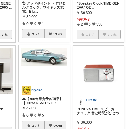
料
GENE
👌 グッドポイント ・デジタ
"Speaker Clock TIME GEN
005
...
ルクロック、ワイヤレス充
EVA" GE
...
電、Blu
...
￥
36,300
￥
39,600
掲載終了
0
0
1
2
0
338
コレ
いいね
いいね
コレ
いいね
hiyoko
🚓【300台限定予約商品】
ig▶elle_life_1 エル
Giraffe
【Citroën SM 1970 G
...
￥
49,850
ion
...
GENEVA TIME スピーカー
クロック 音と時間がひとつ
0
0
5
...
￥
36,300
コレ
いいね
掲載終了