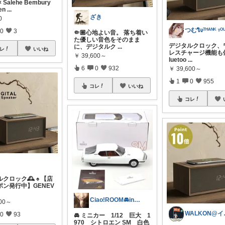
× Salehe Bembury
en
...
ざき
0
0
3
🤏🏼心地よい音。 落ち着い
た優しい音色をそのまま
デジタルクロック、
に、デジタルク
...
レ
いいね
レスチャージ機能も
￥
39,600～
luetoo
...
6
0
932
￥
39,600～
1
0
955
コレ
いいね
コレ
クロック🕰️ ♠️ 【店
ポン発行中】GENEV
Ciao!ROOM🚘in富山
600～
WALK
0
93
🚘 ミニカー 1/12 巨大 1
970 シトロエン SM 白色