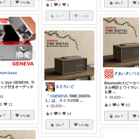
レ
いいね
コレ
1
0
2
コレ
いいね
mart.kazu
いね✨ GENEVA_TI
Bluetoothスピーカ
まさろいど
ロック付きオーディオ
タル時計とワイヤレ
も兼
...
「
#GENEVA
TIME DIGITA
00
￥
39,600～
L」は、スイスのGE
...
0
11
0
0
63
￥
39,600～
0
0
14
レ
いいね
コレ
コレ
いいね