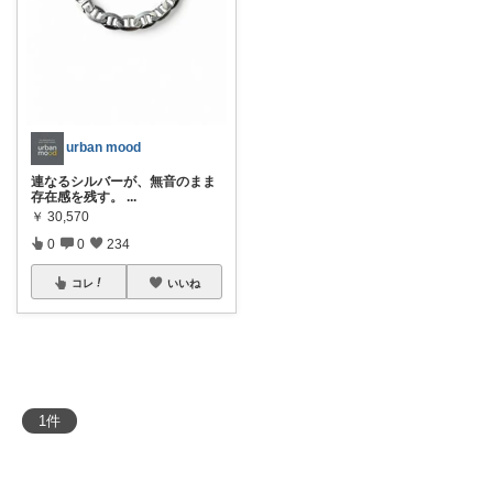
urban mood
連なるシルバーが、無音のまま
存在感を残す。
...
￥
30,570
0
0
234
コレ
いいね
1
件