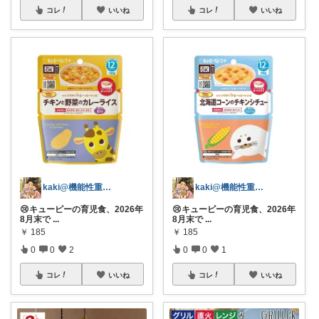
コレ
いいね
コレ
いいね
kaki@機能性重視パパ
kaki@機能性重視パパ
😢キューピーの育児食、2026年
😢キューピーの育児食、2026年
8月末で
...
8月末で
...
￥
185
￥
185
0
0
2
0
0
1
コレ
いいね
コレ
いいね