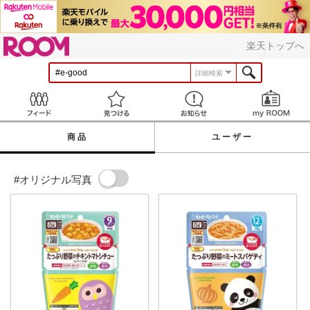
ROOM
楽天トップへ
詳細検索
Feed
見つける
お知らせ
商品
ユーザー
#オリジナル写真