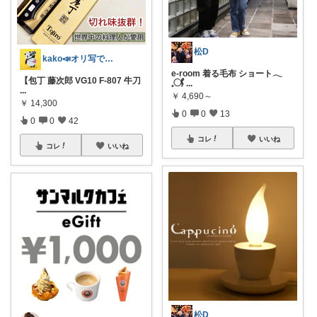
松D
kako📣オリ写で投稿継続中💎会員
e-room 着る毛布 ショート𓂃
【包丁 藤次郎 VG10 F-807 牛刀
𓈒𓋜
...
...
￥
4,690～
￥
14,300
0
0
13
0
0
42
コレ
いいね
コレ
いいね
松D