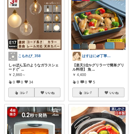
こもれび_358
はすはに🌿丁寧な暮らし
しゃぼん玉のようなガラスシェ
【楽天1位✨グリラーで簡単グリ
ード (*˘
...
ル料理】 魚
...
￥
2,860～
￥
4,400
0
0
34
0
0
5
コレ
いいね
コレ
いいね