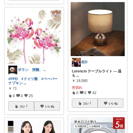
松D
ポラン 突難、メニエール病で療養中
Lorencio テーブルライト — 温
も
...
#PPD
#ドイツ製
#ペーパー
￥
19,580
ナプキン
...
売切れ
￥
71
0
0
42
0
0
25
コレ
いいね
コレ
いいね