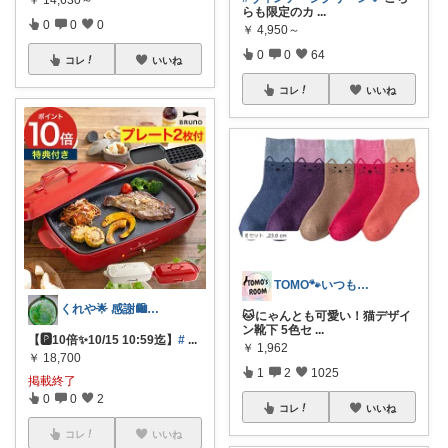
らも限定のカ
...
0
0
0
￥
4,950～
0
0
64
コレ
いいね
コレ
いいね
TOMO🐾いつもありがとう💕
くれや🌟 感謝🛍️SS10日メイン
🐱にゃんとも可愛い！猫デザイ
ン靴下 5色セ
...
【🅿️10倍✨10/15 10:59迄】
#
...
￥
1,962
￥
18,700
1
2
1025
掲載終了
0
0
2
コレ
いいね
コレ
いいね