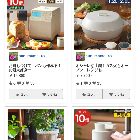
sun_mama_room
sun_mama_room
お餅もつけて、パンも作れる！
オシャレな土鍋！ガス火もオー
お餅大好き一
...
ブン、レンジも
...
￥
19,800
￥
7,700～
0
0
35
1
0
33
コレ
いいね
コレ
いいね