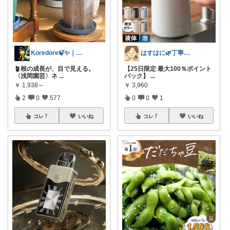
Koredore🍃✨️｜Simple
はすはに🌿丁寧な暮らし
🪴根の成長が、目で見える。
【25日限定 最大100％ポイント
〈浅岡園芸〉ネ
...
バック】
...
￥
1,938～
￥
3,960
2
0
577
0
0
1
コレ
いいね
コレ
いいね