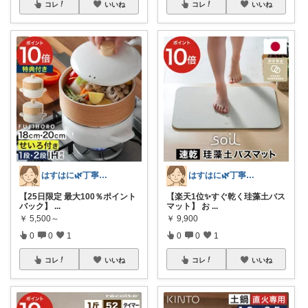
コレ
いいね
コレ
いいね
はすはに🌿丁寧な暮らし
はすはに🌿丁寧な暮らし
【25日限定 最大100％ポイント
【楽天1位✨すぐ乾く珪藻土バス
バック】
...
マット】 お
...
￥
5,500～
￥
9,900
0
0
1
0
0
1
コレ
いいね
コレ
いいね