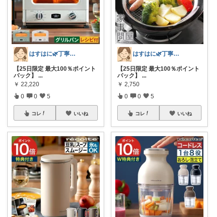
はすはに🌿丁寧な暮らし
はすはに🌿丁寧な暮らし
【25日限定 最大100％ポイント
【25日限定 最大100％ポイント
バック】
...
バック】
...
￥
22,220
￥
2,750
0
0
5
0
0
5
コレ
いいね
コレ
いいね