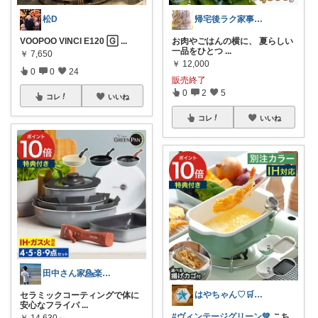
松D
帰宅後ラク家事ROOM｜共働きママ
VOOPOO VINCI E120 🄶
...
お肉やごはんの横に、 夏らしい
一品をひとつ
...
￥
7,650
￥
12,000
0
0
24
販売終了
0
2
5
コレ
いいね
コレ
いいね
田中さん家💁楽して家事・育児🍽️🍼
はやちゃん♡🛒✨感謝です💖🙏✨
セラミックコーティングで体に
安心なフライパ
...
#ヴィンテージグリーン💚
こち
￥
14,630～