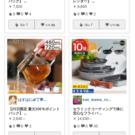
バック】
...
レンダー】
...
￥
7,920
￥
8,800
0
0
4
0
0
2
コレ
いいね
コレ
いいね
はすはに🌿丁寧な暮らし
sun_mama_room
【25日限定 最大100％ポイント
セラミックコーティングで体に
バック】
...
安心なフライパ
...
￥
2,640～
￥
14,630～
0
0
3
0
0
45