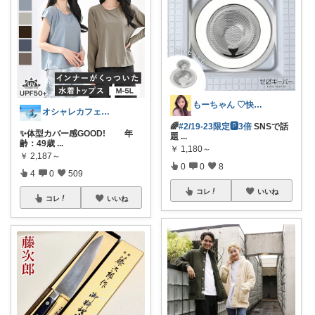
もーちゃん ♡快適生活~旅行大好き🌈✨
オシャレカフェAtsu🎗 最高の１日を
🌈
#2/19-23限定🅿3倍
SNSで話
✨体型カバー感GOOD! 年
題
...
齢：49歳
...
￥
1,180～
￥
2,187～
0
0
8
4
0
509
コレ
いいね
コレ
いいね