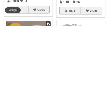
0
0
54
1
0
36
208
件
コレ
いいね
コレ
いいね
松D
Le meilleur（ルメイユ）
ナチュラルで落ち着くテーブル
【鑑定書付 VS-2 ダイヤモンド
ランプ✮*｡ﾟ
...
Pt1
...
￥
4,490
￥
234,000
0
0
9
0
0
1
コレ
いいね
コレ
いいね