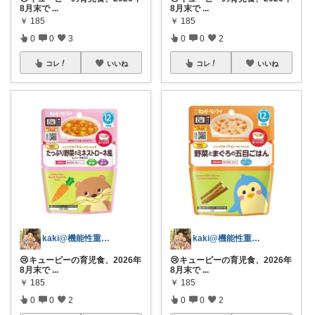
8月末で
...
8月末で
...
￥
185
￥
185
0
0
3
0
0
2
コレ
いいね
コレ
いいね
kaki@機能性重視パパ
kaki@機能性重視パパ
😢キューピーの育児食、2026年
😢キューピーの育児食、2026年
8月末で
...
8月末で
...
￥
185
￥
185
0
0
2
0
0
2