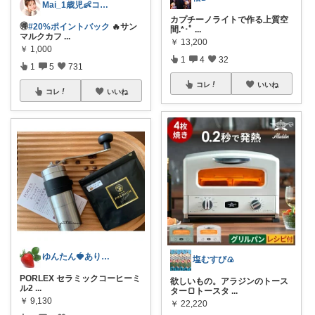
Mai_1歳児👶コレクション見てね💗
カプチーノライトで作る上質空
🉐
#20%ポイントバック
🔥サン
間.*･ﾟ
...
マルクカフ
...
￥
13,200
￥
1,000
1
4
32
1
5
731
コレ
いいね
コレ
いいね
ゆんたん🍓ありがとう(୨୧•͈ᴗ•͈)
塩むすび🍙
PORLEX セラミックコーヒーミ
欲しいもの。アラジンのトース
ル2
...
ター🍞トースタ
...
￥
9,130
￥
22,220