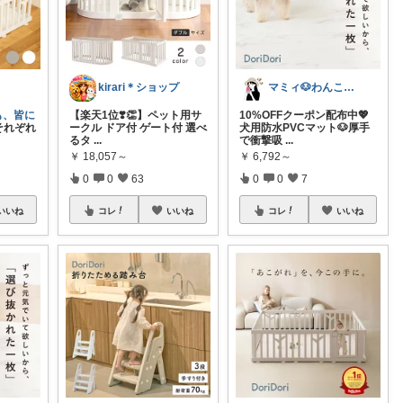
kirari＊ショップ
マミィ🐶わんこと暮らす｜お得情報係
ども、皆に
【楽天1位❣️👏】ペット用サ
10%OFFクーポン配布中💖
それぞれ
ークル ドア付 ゲート付 選べ
犬用防水PVCマット🐶厚手
るタ
...
で衝撃吸
...
￥
18,057～
￥
6,792～
0
0
63
0
0
7
いいね
コレ
いいね
コレ
いいね