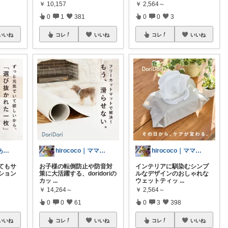
￥
10,157
￥
2,564～
0
1
381
0
0
3
いいね
コレ
いいね
コレ
いいね
shino⭐︎いつもありがとう🐶🐾
hirococo｜ママセレクト 💫
hirococo｜ママセレクト 💫
てもサ
お子様の転倒防止や防音対
インテリアに馴染むシンプ
ション
策に大活躍する、doridoriの
ルなデザインのおしゃれな
カッ
...
ウェットティッ
...
￥
14,264～
￥
2,564～
0
0
61
0
3
398
いいね
コレ
いいね
コレ
いいね