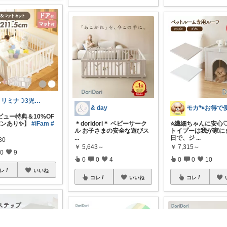
ミリミナ☽3児の保育士ママ第4子妊娠中
& day
ビュー特典＆10%OF
ポンあり✨】
#iFam
#
＊doridori＊ ベビーサーク
⭐️繊細ちゃんに安心
ル お子さまの安全な遊びス
トイプーは我が家に
...
日で、ジ
...
30
￥
5,643～
￥
7,315～
0
9
0
0
4
0
0
10
レ
いいね
コレ
いいね
コレ