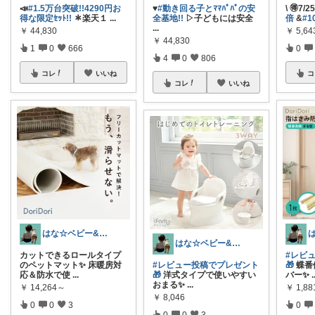
📣
#1.5万台突破!!4290円お
♥️
#動き回る子とﾏﾏﾊﾟﾊﾟの安
\ 🉐7/
得な限定ｾｯﾄ!!
＊楽天１
...
全基地!!
▷子どもには安全
倍
&
#1
...
￥
44,830
￥
5,6
￥
44,830
1
0
666
0
4
0
806
コレ
いいね
コ
コレ
いいね
はな☆ベビー&キッズ
はな☆ベビー&キッズ
カットできるロールタイプ
#レビ
のペットマット✨ 床暖房対
#レビュー投稿でプレゼント
🎁
蝶番
応＆防水で使
...
🎁
洋式タイプで使いやすい
バー✨
.
おまる✨
...
￥
14,264～
￥
1,88
￥
8,046
0
0
3
0
0
0
3