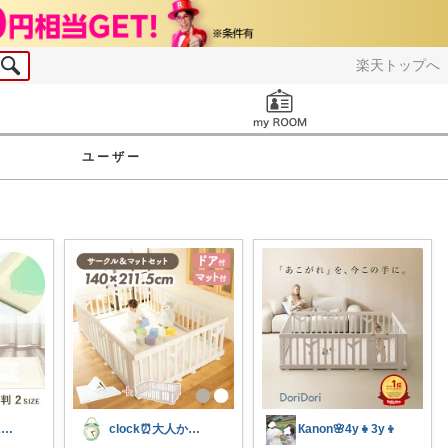
楽天トップへ
お知らせ
ユーザー
はな☆ベビー&キッズ
clock⏰大人かわいい
Кanon🌸4y👧3y👦