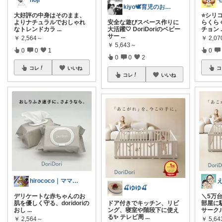
noji
kiyo🕊️育児のおすすめを日々探し中
大好評の中身はそのまま、
⭐️シ
よりナチュラルでおしゃれ
安全な遊びスペース作りに
らくらく
なトレンドカラ
...
大活躍🤍 DoriDoriのベビー
チョン
サー
...
￥
2,564～
￥
2,0
￥
5,643～
0
0
1
0
0
0
2
コレ
いいね
コ
コレ
いいね
hirococo｜ママセレクト 💫
🍒ゆゆ🍒
デリケートな赤ちゃんのお
＼5万台
肌を優しく守る、doridoriの
ドア付きでキッチン、リビ
部屋に
おし
...
ング、寝室や階段下に使え
サーク
る✨ テレビ周
...
￥
2,564～
￥
5,6