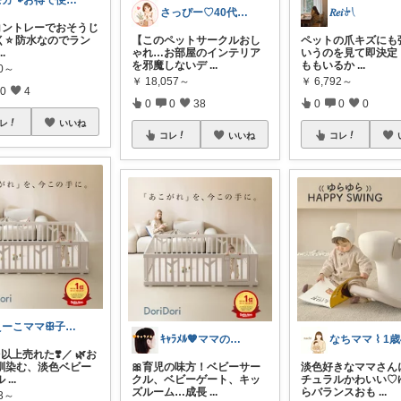
モカ🐾お得で便利💛犬とのおうち時間
さっぴー♡40代主婦・楽天おすすめ品紹介
𝑅𝑒𝑖𓍯
リコントレーでおそうじ
⭐️ 防水なのでラン
【このペットサークルおし
ペットの爪キズにも
...
ゃれ…お部屋のインテリア
いうのを見て即決定
を邪魔しないデ
...
ももいるか
...
70～
￥
18,057～
￥
6,792～
0
4
0
0
38
0
0
0
レ
いいね
コレ
いいね
コレ
えーこママꕥ子供達と夏を楽しむぞ☀️
ｷｬﾗﾒﾙ🧡ママのかわいい×ラク育児✼
以上売れた❣️／ 🌿お
馴染む、淡色ベビー
🎀育児の味方！ベビーサー
淡色好きなママさんに
ル
...
クル、ベビーゲート、キッ
チュラルかわいい♡
ズルーム…成長
...
らバランスおも
...
43～