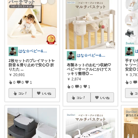
はな☆ベビー&キッズ
はな☆ベビー&キッズ
2枚セットのプレイマット✨
手すり
防音＆滑り止めで安心◎ 折
布製ネットのおむつ収納🤍
✨ ツ
りたた
...
ベビーサークルにかけてス
安定◎ 
ッキリ整理◎
...
￥
20,691
￥
3,7
￥
2,874
0
0
1
0
0
0
1
コレ
いいね
コ
コレ
いいね