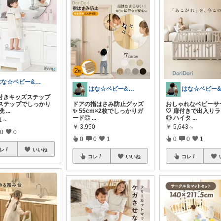
はな☆ベビー&キッズ
はな☆ベビー&キッズ
付きキッズステップ
ーステップでしっかり
ドアの指はさみ防止グッズ
おしゃれなベビーサ
洗
...
✨ 55cm×2枚でしっかりガ
🤍 扉付きで出入り
ード◎
...
◎ ハイタ
...
81～
￥
3,950
￥
5,643～
0
0
0
0
1
0
0
1
レ
いいね
コレ
いいね
コレ