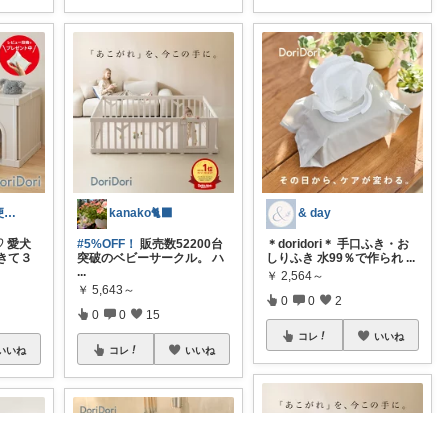
モカ🐾お得で便利💛犬とのおうち時間
kanako🐈‍⬛
& day
♡ 愛犬
#5%OFF！
販売数52200台
＊doridori＊ 手口ふき・お
きて３
突破のベビーサークル。 ハ
しりふき 水99％で作られ
...
...
￥
2,564～
￥
5,643～
0
0
2
0
0
15
コレ
いいね
いいね
コレ
いいね