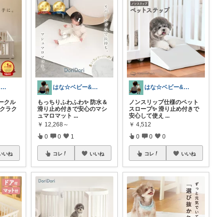
はな☆ベビー&キッズ
はな☆ベビー&キッズ
はな☆ベビー&キッズ
ークル
もっちりふわふわ✨ 防水＆
ノンスリップ仕様のペット
ラクラク
滑り止め付きで安心のマシ
スロープ✨ 滑り止め付きで
ュマロマット
...
安心して使え
...
￥
12,268～
￥
4,512
0
0
1
0
0
0
いいね
コレ
いいね
コレ
いいね