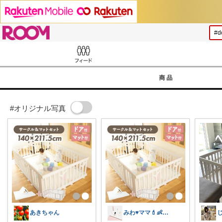
ROOM
Feed
商品
#オリジナル写真
あきちゃん
みわ♥️ママ💄👶夏かわいい