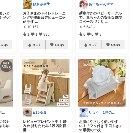
おきみや🌴
あーちゃんママ🐣朝コレ5時✨2y娘
強いと
お子さまのトイレトレーニ
🌈扉付きのベビーサークル
！ 子ど
ングや洗面台デビューに✨
で、赤ちゃんの安全な遊び
✔️ 手す
...
スペースづくり
...
￥
10,157
￥
5,643～
1
1
835
0
0
3
いいね
コレ
いいね
コレ
いいね
なちママ ⌇ 1歳4歳ママ
🍒ゆゆ🍒
りょう｜1児のパパ
🥹ナ
レビュープレゼント中！ 踏
お肌にやさしく使いやす
ゆらゆ
み台 折りたたみ 3段 2段 軽
い！「フタ付き 手口ふき」
量
...
✨ 最後の一枚
...