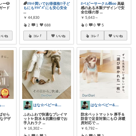
ー🐶
🌈
#ｾｯﾄ買いでお得価格!!子ど
#ベビーサークル🧸oo
高級
ガード
もにもﾏﾏﾊﾟﾊﾟにも安心安全
感のある木製デザインで安
...
全仕様の形
...
￥
44,830
￥
5,643～
2
1
688
0
0
5
いいね
コレ
いいね
コレ
いいね
まさみ｜子ども服・水着・季節グッズ🫶
はな☆ベビー&キッズ
はな☆ベビー&キッズ
ばせら
ふわふわで快適なプレイマ
防水ペットマット✨ 厚手＆
れなデザ
ット✨ 防水＆抗菌仕様でお
防音で足音対策にも◎ 床暖
手入れラク
...
房対応で
...
￥
16,302～
￥
6,792～
0
0
2
0
0
2