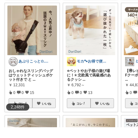
あぷりこっと✩.*˚100%ROOM経由
モカ🐾お得で便利💛犬とのおうち時間
おしゃれなスリングバッグ
⭐️ペットやお子様の遊び場
【🉐レ
はウェットティッシュポケ
に！⭐️ 北欧風で高級感のあ
Fクー
ット付きで と
...
るクッシ
...
...
￥
12,331
￥
6,792～
￥
44,8
0
0
15
0
0
13
0
コレ
いいね
コレ
いいね
コ
2,248
件