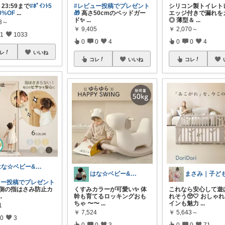
25 23:59まで
#ﾎﾟｲﾝﾄ5
#レビュー投稿でプレゼント
シリコン製トイレトレ
0%OF
...
🎁
高さ50cmのベッドガー
エッジ付きで漏れを
ド✨
...
◎ 薄型＆
...
43～
￥
9,405
￥
2,070～
1
1033
0
0
4
0
0
4
レ
いいね
コレ
いいね
コレ
はな☆ベビー&キッズ
はな☆ベビー&キッズ
ュー投稿でプレゼント
側の指はさみ防止カ
くすみカラーが可愛い✨ 体
これなら安心して遊
..
幹も育てるロッキングおも
れそう🥺🤍 おしゃ
ちゃ 〜〜
...
インも魅力
...
1
￥
7,524
￥
5,643～
0
3
0
0
3
0
0
71