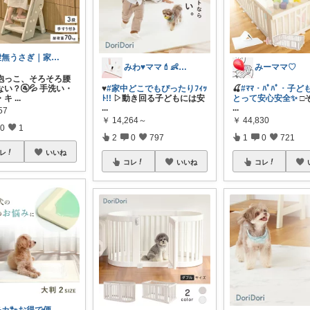
虚無うさぎ｜家電・ふるさと納税・日用品
みわ♥️ママ💄👶夏かわいい
みーママ♡
抱っこ、そろそろ腰
い？🚰💦 手洗い・
♥️
#家中どこでもぴったりﾌｨｯ
🍒
#ﾏﾏ・ﾊﾟﾊﾟ・子
・キ
...
ﾄ!!
▷動き回る子どもには安
とって安心安全✨️
□
...
...
57
￥
14,264～
￥
44,830
0
1
2
0
797
1
0
721
レ
いいね
コレ
いいね
コレ