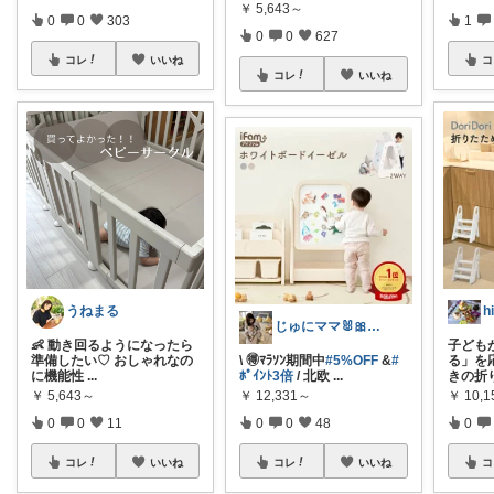
￥
5,643～
0
0
303
1
0
0
627
コレ
いいね
コ
コレ
いいね
うねまる
じゅにママ🐰🎀2yboyワーママ
👶 動き回るようになったら
子ども
準備したい♡ おしゃれなの
\ 🉐ﾏﾗｿﾝ期間中
#5%OFF
&
#
る」を
に機能性
...
ﾎﾟｲﾝﾄ3倍
/ 北欧
...
きの折
￥
5,643～
￥
12,331～
￥
10,1
0
0
11
0
0
48
0
コレ
いいね
コレ
いいね
コ