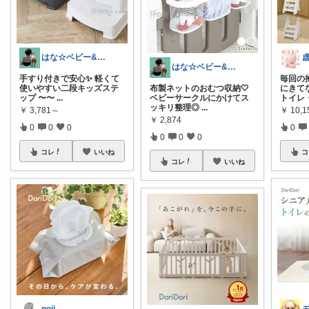
はな☆ベビー&キッズ
はな☆ベビー&キッズ
手すり付きで安心✨ 軽くて
毎回の
使いやすい二段キッズステ
布製ネットのおむつ収納🤍
にきてな
ップ 〜〜
...
ベビーサークルにかけてス
トイレ
ッキリ整理◎
...
￥
3,781～
￥
10,1
￥
2,874
0
0
0
0
0
0
0
コレ
いいね
コ
コレ
いいね