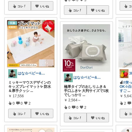
コレ
いいね
コ
コレ
いいね
はな☆ベビー&キッズ
はな☆ベビー&キッズ
ミッキーマウスデザインの
🍎
#突
キッズプレイマット✨ 防水
極厚タイプのおしりふき＆
OK☆白
＆厚手クッシ
...
手口ふき✨ 大判サイズで1枚
すご
...
でしっかり
...
￥
17,556
￥
5,6
￥
2,564～
0
0
2
2
0
0
2
コレ
いいね
コ
コレ
いいね