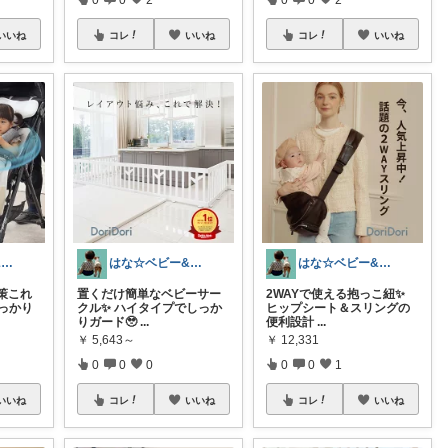
いいね
コレ
いいね
コレ
いいね
はな☆ベビー&キッズ
はな☆ベビー&キッズ
はな☆ベビー&キッズ
策これ
置くだけ簡単なベビーサー
2WAYで使える抱っこ紐✨
っかり
クル✨ ハイタイプでしっか
ヒップシート＆スリングの
りガード🥹
...
便利設計
...
￥
5,643～
￥
12,331
0
0
0
0
0
1
いいね
コレ
いいね
コレ
いいね