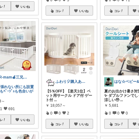
レ
いいね
コレ
いいね
コレ
3R-mam🍎三兄弟母
ふわり🎈購入ありがとうございます
っ張れない所にも設置
もﾍﾞｰｼﾞｭも色合いが
【5％OFF】【楽天1位】ペ
夏のお出かけ暑さ対
ット用サークル ドア付 ゲー
✨ ダブルファンでし
ト付
...
涼しい🥹
...
43～
￥
18,057～
￥
5,681
1
691
0
0
2
0
0
0
レ
いいね
コレ
いいね
コレ