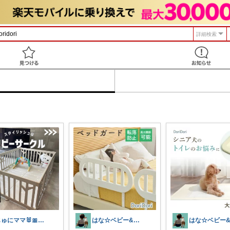
詳細検索
見つける
じゅにママ🐰🎀2yboyワーママ
はな☆ベビー&キッズ