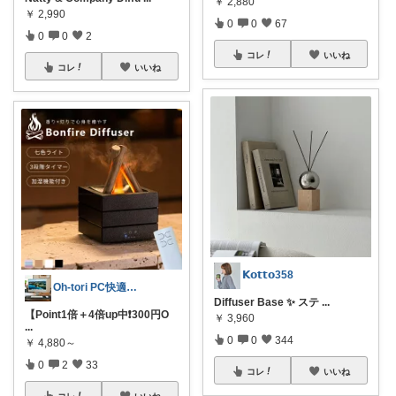
￥
2,880
￥
2,990
0
0
67
0
0
2
コレ
いいね
コレ
いいね
𝗞𝗼𝘁𝘁𝗼358
Oh-tori PC快適空間
Diffuser Base ✨ ステ
...
【Point1倍＋4倍up中❗️300円O
￥
3,960
...
0
0
344
￥
4,880～
0
2
33
コレ
いいね
コレ
いいね