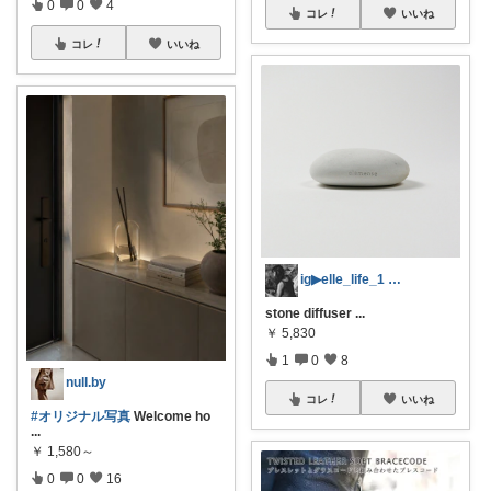
0
0
4
コレ
いいね
コレ
いいね
ig▶elle_life_1 エル
stone diffuser
...
￥
5,830
1
0
8
null.by
コレ
いいね
#オリジナル写真
Welcome ho
...
￥
1,580～
0
0
16