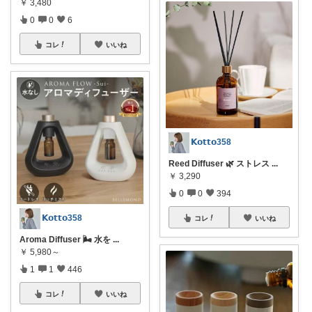
￥
3,480
0
0
6
コレ
いいね
𝗞𝗼𝘁𝘁𝗼358
Reed Diffuser 🌿 ストレス
...
￥
3,290
0
0
394
𝗞𝗼𝘁𝘁𝗼358
コレ
いいね
Aroma Diffuser 🌬️ 水を
...
￥
5,980～
1
1
446
コレ
いいね