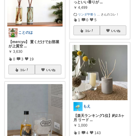
っといい香りが
...
￥
4,499
リンダ💚整う
...
さんのコレ！
1
0
5
コレ
いいね
ことのは
【mercyu】 置くだけでお部屋
が上質空
...
￥
3,630
0
3
19
コレ
いいね
もえ
【楽天ランキング1位】約2.5ヶ
月 リード
...
￥
1,000
0
4
143