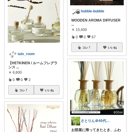
hubble-bubble
WOODEN AROMA DIFFUSER
...
￥
15,400
0
0
67
コレ
いいね
talo_room
【HETKINEN / ルームフレグラ
ンス
...
￥
6,600
0
0
2
コレ
いいね
さとりん＠40代〜コスメゆるミニマム生活
お部屋に帰ってきたとき、ふわ