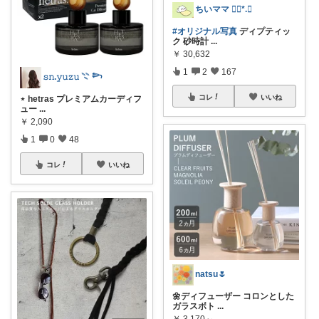
ちいママ ❁⃘*.ﾟ
#オリジナル写真
ディプティッ
ク 砂時計
...
￥
30,632
1
2
167
𝚜𝚗.𝚢𝚞𝚣𝚞 𓇢 𓆸
コレ
いいね
⋆ hetras プレミアムカーディフ
ュー
...
￥
2,090
1
0
48
コレ
いいね
natsu🌷
🌼ディフューザー コロンとした
ガラスボト
...