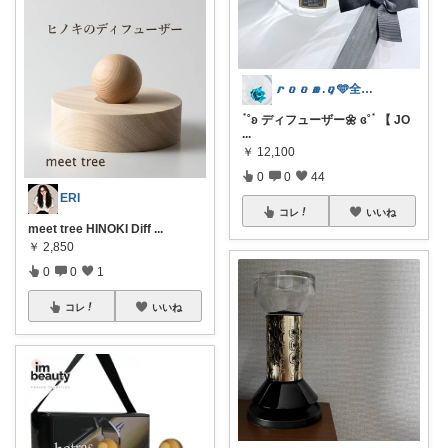
𝒓𝒐𝒐𝒎.𝒒🩵全オリ写
ॱ˚ʚ ディフューザー🌼 ɞ˚ॱ 【 JO
...
￥
12,100
0
0
44
ERI
コレ
いいね
meet tree HINOKI Diff
...
￥
2,850
0
0
1
コレ
いいね