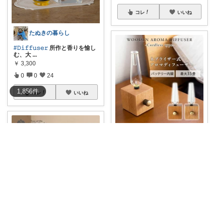
コレ
いいね
たぬきの暮らし
#𝙳𝚒𝚏𝚏𝚞𝚜𝚎𝚛
所作と香りを愉し
む、大
...
￥
3,300
0
0
24
1,856
件
コレ
いいね
家電で暮らしを楽にしたい
🌿✨【まとめ買いクーポン対象
──天然木のコ
...
￥
15,400
0
2
19
コレ
いいね
𝗞𝗼𝘁𝘁𝗼358