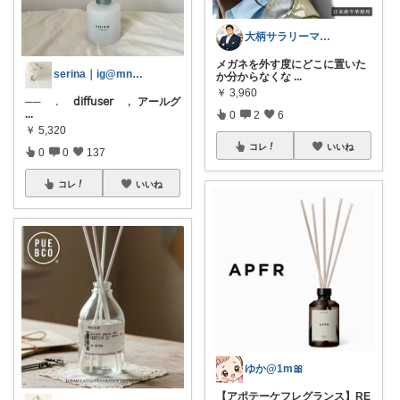
大柄サラリーマンの装い部屋
メガネを外す度にどこに置いた
serina｜ig@mn.cloud__
か分からなくな
...
￥
3,960
── ﹒ 𝖽𝗂𝖿𝖿𝗎𝗌𝖾𝗋 ﹐ アールグ
...
0
2
6
￥
5,320
コレ
いいね
0
0
137
コレ
いいね
ゆか@1m🎀
【アポテーケフレグランス】RE