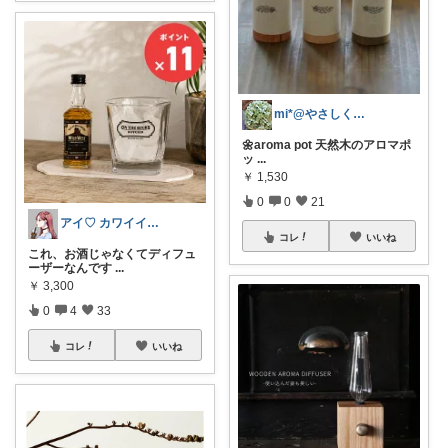
mi*@やさしく整う暮らし
🌼aroma pot 天然木のアロマポ
ッ
...
￥
1,530
0
0
21
アイ♡ カワイイ×トレンド好きママ
コレ
いいね
これ、お酒じゃなくてディフュ
ーザーなんです
...
￥
3,300
0
4
33
コレ
いいね