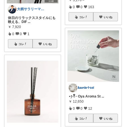
￥
3,170～
0
0
163
大柄サラリーマンの装い部屋
コレ
いいね
休日のリラックススタイルにも
映える、DIF
...
￥
7,920
0
0
1
コレ
いいね
𝒌𝒂𝒐𝒓𝒊𝒏✧𝗌𝖾𝗅
⋆ꫂ ၴႅၴ ⋅ Oya Aroma St
...
￥
12,650
0
0
12
コレ
いいね