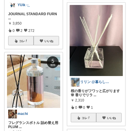
YUik ·͜· ︎︎
JOURNAL STANDARD FURN
...
￥
3,850
0
2
272
コレ
いいね
リリン @暮らしに役立つ商品投稿
桜の香りがフワッと広がります
🌸 香りでリラ
...
￥
2,310
0
0
1
machi
コレ
いいね
フレグランスボトル 詰め替え用
PLUM
...