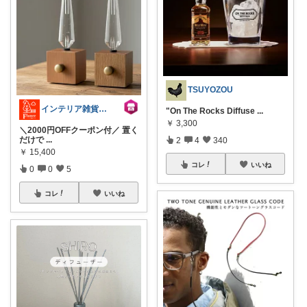
TSUYOZOU
インテリア雑貨フラネ flaner
"On The Rocks Diffuse
...
￥
3,300
＼2000円OFFクーポン付／ 置く
だけで
...
2
4
340
￥
15,400
コレ
いいね
0
0
5
コレ
いいね