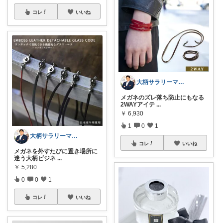
コレ
いいね
大柄サラリーマンの装い部屋
メガネのズレ落ち防止にもなる
2WAYアイテ
...
￥
6,930
1
0
1
大柄サラリーマンの装い部屋
コレ
いいね
メガネを外すたびに置き場所に
迷う大柄ビジネ
...
￥
5,280
0
0
1
コレ
いいね