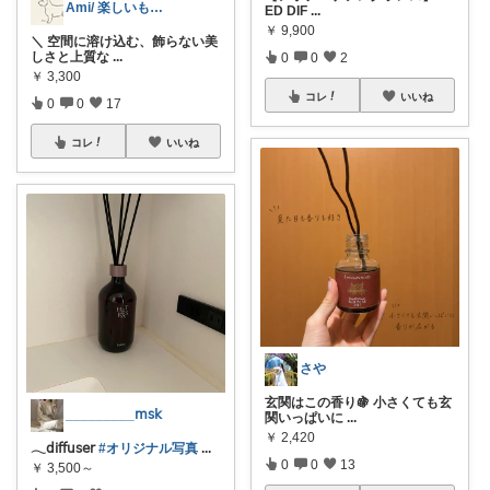
Ami/ 楽しいもの美味しいもの
ED DIF
...
￥
9,900
＼ 空間に溶け込む、飾らない美
しさと上質な
...
0
0
2
￥
3,300
コレ
いいね
0
0
17
コレ
いいね
さや
玄関はこの香り🍇 小さくても玄
_________𝗆𝗌𝗄
関いっぱいに
...
￥
2,420
𓂃𝖽𝗂𝖿𝖿𝗎𝗌𝖾𝗋
#オリジナル写真
...
0
0
13
￥
3,500～