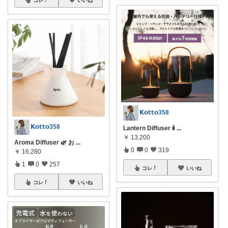
𝗞𝗼𝘁𝘁𝗼358
𝗞𝗼𝘁𝘁𝗼358
Lantern Diffuser 🕯️
...
￥
13,200
Aroma Diffuser 🌿 お
...
0
0
319
￥
16,280
1
0
257
コレ
いいね
コレ
いいね