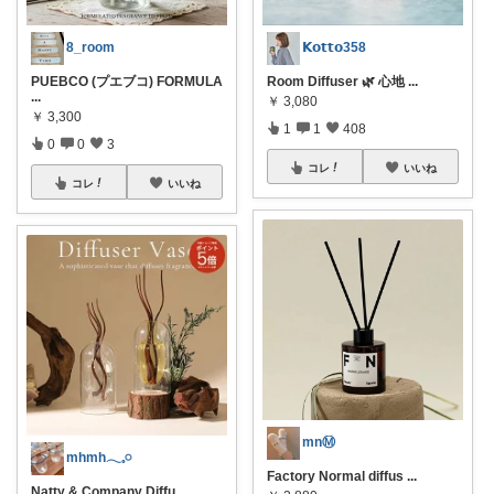
8_room
𝗞𝗼𝘁𝘁𝗼358
PUEBCO (プエブコ) FORMULA
Room Diffuser 🌿 心地
...
...
￥
3,080
￥
3,300
1
1
408
0
0
3
コレ
いいね
コレ
いいね
mnⓂ︎
mhmh𓂃𓈒𓏸
Factory Normal diffus
...
Natty & Company Diffu
...