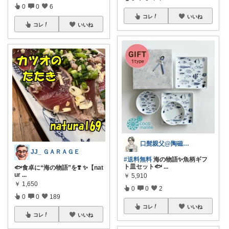
0
0
6
コレ
いいね
コレ
いいね
口髭親父@陶磁器やインテリア雑貨好き
JJ_ ＧＡＲＡＧＥ
#送料無料
海の物語✨魚柄ギフ
ト皿セット🐟
...
🐟食卓に“海の物語”を❣️ ✨【nat
ur
...
￥
5,910
￥
1,650
0
0
2
0
0
189
コレ
いいね
コレ
いいね