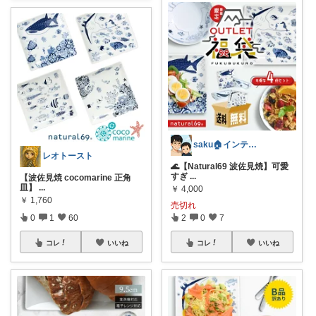
saku🏠インテリア🪑雑貨
レオトースト
🌊【Natural69 波佐見焼】可愛
すぎ
...
【波佐見焼 cocomarine 正角
皿】
...
￥
4,000
￥
1,760
売切れ
2
0
7
0
1
60
コレ
いいね
コレ
いいね