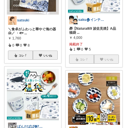
saku🏠インテリア🪑雑貨
satsuki
🎁【Natural69 波佐見焼】A品
＼食卓がふわっと華やぐ海の器
福袋
...
🐚／ ・🐟
...
￥
4,000
￥
1,760
掲載終了
0
0
8
1
0
5
コレ
いいね
コレ
いいね
ぱんだぱぱ⚽️7日有難うございます