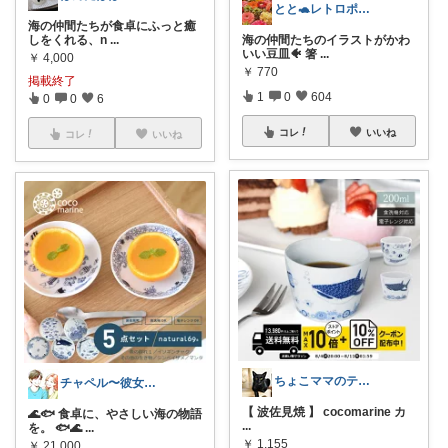
とと🐢レトロポップとキッチン雑貨👒
海の仲間たちが食卓にふっと癒
海の仲間たちのイラストがかわ
しをくれる、n
...
いい豆皿🐠 箸
...
￥
4,000
￥
770
掲載終了
1
0
604
0
0
6
コレ
いいね
コレ
いいね
ちょこママのティールーム 訪問感謝！
チャペル〜彼女と僕のかわいいモノ探し〜
【 波佐見焼 】 cocomarine カ
🌊🐟 食卓に、やさしい海の物語
...
を。 🐟🌊
...
￥
1,155
￥
21,000