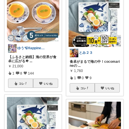
ゆう🫧Happiness room🍏
とみ２３
【ふるさと納税】海の世界が食
卓に広がる🐠
...
食卓がまるで海の中！cocomari
neの
...
￥
21,000
￥
1,760
1
8
144
1
0
9
コレ
いいね
コレ
いいね