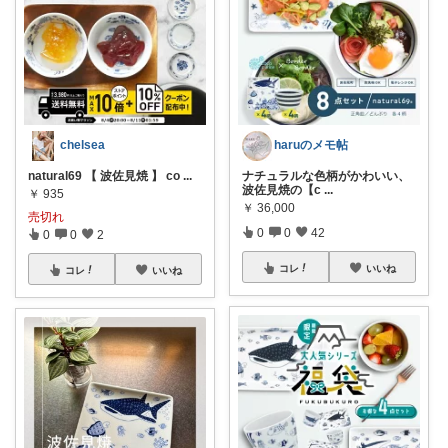
haruのメモ帖
chelsea
ナチュラルな色柄がかわいい、
natural69 【 波佐見焼 】 co
...
波佐見焼の【c
...
￥
935
￥
36,000
売切れ
0
0
42
0
0
2
コレ
いいね
コレ
いいね