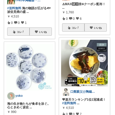
ri-ko＠陶磁器・インテリア雑貨好き
⚠️MAX1️⃣0️⃣倍➕クーポン配布！
...
#送料無料
海の物語が広がる🐟
波佐見焼の盛
...
￥
1,760
￥
4,510
0
0
6
0
0
1
コレ
いいね
コレ
いいね
口髭親父@陶磁器やインテリア雑貨好き
yoko
💚楽天ランキング1位1冠達成！
#送料無料
...
海の生き物たちが食卓を泳ぐ。
心ときめく波佐
...
￥
4,510
￥
990
0
0
7