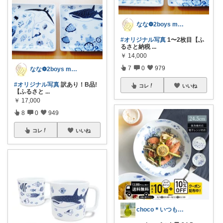
なな❁2boys mom
#オリジナル写真
1〜2枚目【ふ
るさと納税
...
￥
14,000
7
0
979
なな❁2boys mom
#オリジナル写真
訳あり！B品!
コレ
いいね
【ふるさと
...
￥
17,000
8
0
949
コレ
いいね
choco＊いつもありがとうございます♡