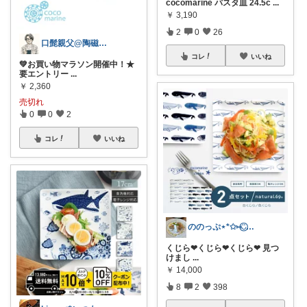
cocomarine パスタ皿 24.5c
...
￥
3,190
2
0
26
口髭親父@陶磁器やインテリア雑貨好き
コレ
いいね
💚お買い物マラソン開催中！★
要エントリー
...
￥
2,360
売切れ
0
0
2
コレ
いいね
ののっぷ⋆*✩⑅◡̈⃝*ありがとう
くじら❤︎くじら❤︎くじら❤︎ 見つ
けまし
...
￥
14,000
8
2
398