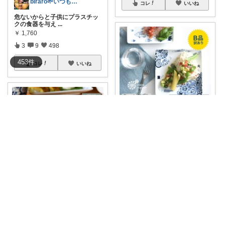
biraro🌱いつもありがとう♡
コレ
いいね
危ないからと子供にプラスチッ
クの食器を与え
...
￥
1,760
3
9
498
453
件
コレ
いいね
JSHEET14
🍽波佐見焼 cocomarine 正角皿
...
￥
17,000
0
0
0
kanaｻﾝﾄﾘｰﾆ💎4/3感謝♡
コレ
いいね
🍚9/11(月)1:59まで‼️スーパーS
...
￥
1,320