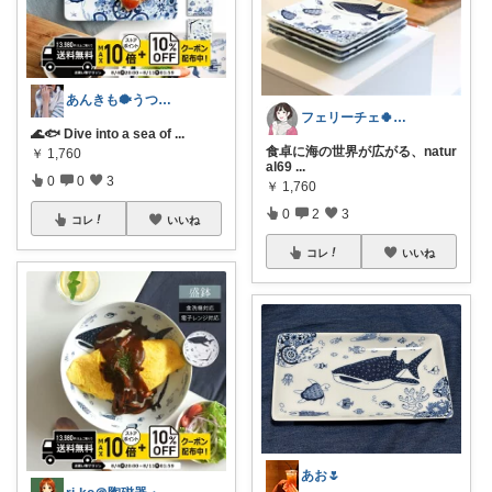
あんきも🐡うつわ好き/10日購入感謝
フェリーチェ🍀いいね購入ありがとう🌸
🌊🐟 Dive into a sea of
...
食卓に海の世界が広がる、natur
￥
1,760
al69
...
0
0
3
￥
1,760
0
2
3
コレ
いいね
コレ
いいね
あお🌷