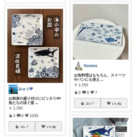
Nanana
お魚料理はもちろん、スイーツ
やパンにも使え
...
￥
1,760
みゅう💙
0
0
7
お刺身の盛り付けにピッタリ🐟
魚たちの泳ぐ姿
...
コレ
いいね
￥
1,760
3
0
1039
コレ
いいね