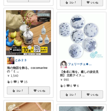
コレ
いいね
とみ２３
フェリーチェ🍀いいね購入ありがとう🌸
海の物語を飾る。cocomarine
の「ミ
...
【食卓に海を。癒しの波佐見
焼】 北欧テイス
...
￥
1,540
￥
990
0
1
15
0
0
6
コレ
いいね
コレ
いいね