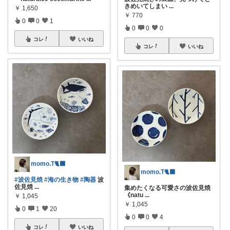
きめいてしまい
...
￥
1,650
￥
770
0
0
1
0
0
0
コレ
いいね
コレ
いいね
​momo.T🐈‍⬛
​momo.T🐈‍⬛
#波佐見焼
#海の生き物
#陶器
波
佐見焼
...
​集めたくなる可愛さの波佐見焼
《natu
...
￥
1,045
￥
1,045
0
1
20
0
0
4
コレ
いいね