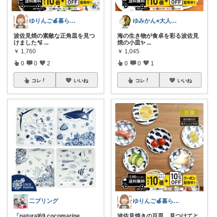
ゆりんご🍎暮らしにまつわるおすすめ品
ゆみかん⭐︎大人の暮らし研究室
波佐見焼の素敵な正角皿を見つ
海の生き物が食卓を彩る波佐見
けました🫧
...
焼の小皿✨
...
￥
1,760
￥
1,045
0
0
2
0
0
1
コレ
いいね
コレ
いいね
二プリング
ゆりんご🍎暮らしにまつわるおすすめ品
「natural69 cocomarine
...
波佐見焼きの豆皿、見つけてと