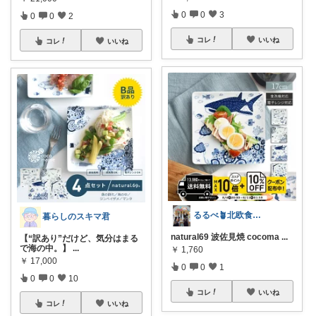
0
0
3
0
0
2
コレ
いいね
コレ
いいね
るるべ🪴北欧食器🍽️・雑貨🌷
暮らしのスキマ君
natural69 波佐見焼 cocoma
...
【“訳あり”だけど、気分はまる
で海の中。】
...
￥
1,760
￥
17,000
0
0
1
0
0
10
コレ
いいね
コレ
いいね