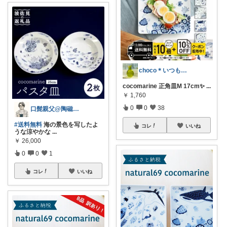
choco＊いつもありがとうございます♡
cocomarine 正角皿M 17cm✨
...
￥
1,760
0
0
38
口髭親父@陶磁器やインテリア雑貨好き
#送料無料
海の景色を写したよ
コレ
いいね
うな涼やかな
...
￥
26,000
0
0
1
コレ
いいね