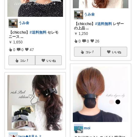
うみ🌼
うみ🌼
【chiccho】
#送料無料
レザー
の上品
...
【chiccho】
#送料無料
セレモ
￥
1,250
ニース
...
0
0
26
￥
1,650
0
0
47
コレ
いいね
コレ
いいね
moi
lara🍀8月もよろしく😊✨