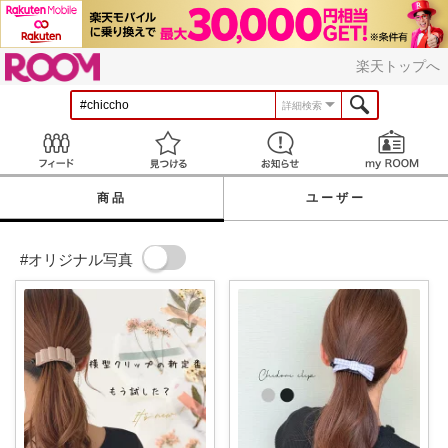
ROOM
楽天トップへ
詳細検索
Feed
見つける
お知らせ
商品
ユーザー
#オリジナル写真