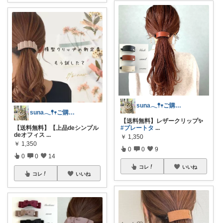
suna𓂃𖤥𖥧ご購入感謝´`*
suna𓂃𖤥𖥧ご購入感謝´`*
【送料無料】レザークリップ✨
【送料無料】【上品deシンプル
#プレートタ
...
deオフィス
...
￥
1,350
￥
1,350
0
0
9
0
0
14
コレ
いいね
コレ
いいね