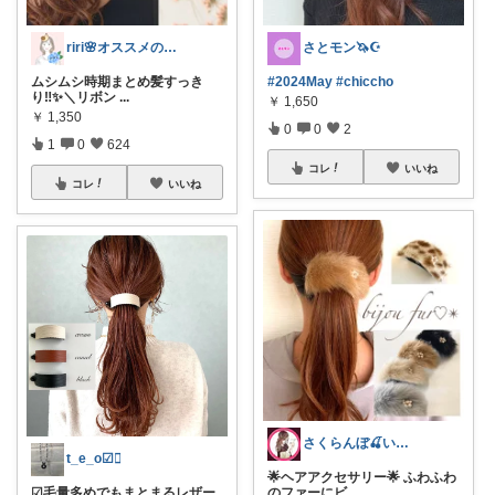
riri🌸オススメのものだけ🌸
さとモン🦄☪️
ムシムシ時期まとめ髪すっき
#2024May
#chiccho
り‼︎✨＼リボン
...
￥
1,650
￥
1,350
0
0
2
1
0
624
コレ
いいね
コレ
いいね
さくらんぼ🍒いつもありがとう🍒
t_e_o☑︎
🌟ヘアアクセサリー🌟 ふわふわ
のファーにビ
...
☑︎毛量多めでもまとまるレザー