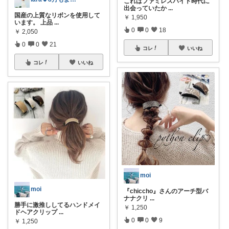
これはファミレスバイト時代に
出会っていたか
...
国産の上質なリボンを使用して
￥
1,950
います。 上品
...
0
0
18
￥
2,050
0
0
21
コレ
いいね
コレ
いいね
moi
moi
『chiccho』さんのアーチ型バ
ナナクリ
...
勝手に激推ししてるハンドメイ
￥
1,250
ドヘアクリップ
...
0
0
9
￥
1,250