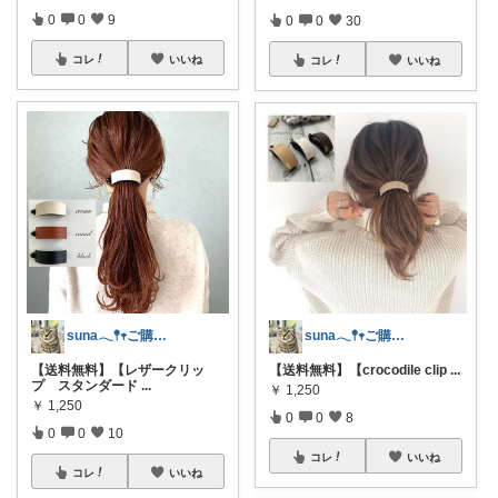
0
0
9
0
0
30
コレ
いいね
コレ
いいね
suna𓂃𖤥𖥧ご購入感謝´`*
suna𓂃𖤥𖥧ご購入感謝´`*
【送料無料】【crocodile clip
...
【送料無料】【レザークリッ
プ スタンダード
...
￥
1,250
￥
1,250
0
0
8
0
0
10
コレ
いいね
コレ
いいね