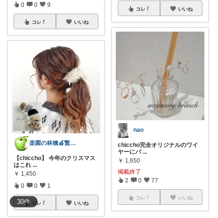
0
0
9
コレ
いいね
コレ
いいね
nao
楽園の林檎🍏繋がりたい
chiccho完全オリジナルのワイ
ヤーにパ
...
【chiccho】 今年のクリスマス
￥
1,650
はこれ
...
掲載終了
￥
1,450
2
0
77
0
0
1
コレ
いいね
30
件
コレ
いいね