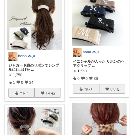
hoho 𓃺𓈒𓏸
hoho 𓃺𓈒𓏸
イニシャルが入った リボンのヘ
ジャガード織のリボンでシンプ
アクリップ
...
ルに仕上げた
...
￥
1,550
￥
1,750
0
0
36
1
0
24
コレ
いいね
コレ
いいね