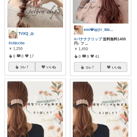
emi💎ig@r_ibbon_💍💎
TVXQ_み
#バナナクリップ
送料無料1400
#chiccho
円♪ フ
...
￥
1,250
￥
1,450
0
0
17
0
0
41
コレ
いいね
コレ
いいね