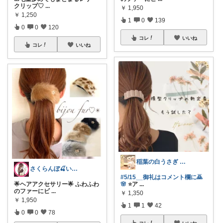
クリップ♡
...
￥
1,950
￥
1,250
1
0
139
0
0
120
コレ
いいね
コレ
いいね
稲葉の白うさぎ 🐇🌿お礼はﾌﾟﾛﾌに
さくらんぼ🍒いつもありがとう🍒
#5/15__御礼はコメント欄に🙇
🌸
⭐ア
...
🌟ヘアアクセサリー🌟 ふわふわ
のファーにビ
...
￥
1,350
￥
1,950
1
1
42
0
0
78
コレ
いいね