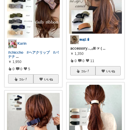
𝐦𝐮𝐠𝐢🧋
Karin
𝖺𝖼𝖼𝖾𝗌𝗌𝗈𝗋𝗒𓂃𓂂ꕤ ︎☞ (
...
#chiccho
#ヘアクリップ
#バ
￥
1,350
ナナ
...
0
0
11
￥
1,950
0
0
5
コレ
いいね
コレ
いいね