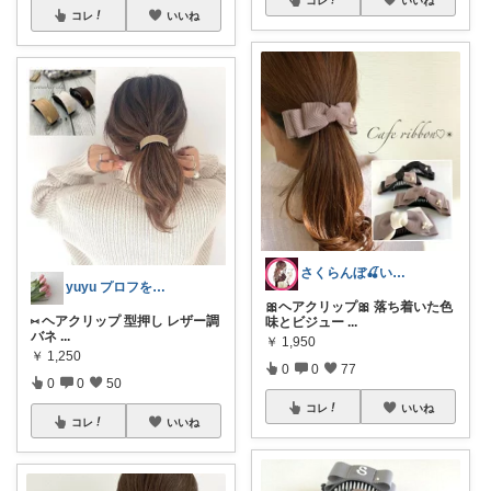
コレ
いいね
さくらんぼ🍒いつもありがとう🍒
yuyu プロフを☘️今までありがとう
🎀ヘアクリップ🎀 落ち着いた色
⑅ ヘアクリップ 型押し レザー調
味とビジュー
...
バネ
...
￥
1,950
￥
1,250
0
0
77
0
0
50
コレ
いいね
コレ
いいね