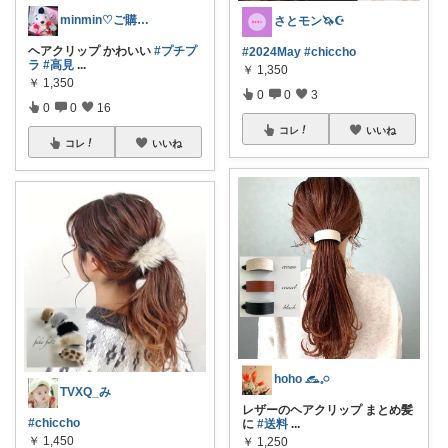
minmin♡ご購入感謝♡
さとモン🦄☪️
ヘアクリップ かわいい
#プチプ
#2024May
#chiccho
ラ
#高見
...
￥
1,350
￥
1,350
0
0
3
0
0
16
コレ
いいね
コレ
いいね
hoho 𓃺𓈒𓏸
TVXQ_み
レザーのヘアクリップ まとめ髪
#chiccho
に
#送料
...
￥
1,450
￥
1,250