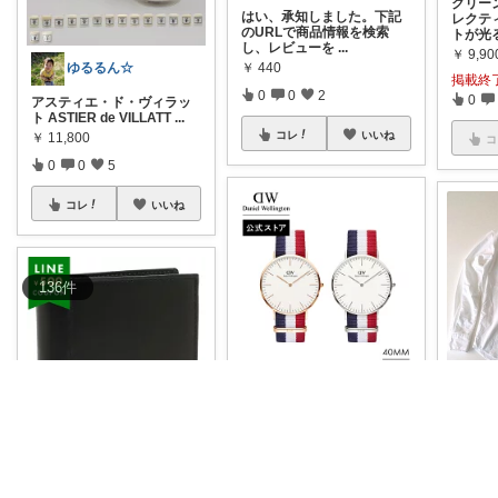
クリー
はい、承知しました。下記
レクテ
のURLで商品情報を検索
トが光
し、レビューを
...
￥
9,90
￥
440
ゆるるん☆
掲載終
0
0
2
0
アスティエ・ド・ヴィラッ
ト ASTIER de VILLATT
...
コレ
いいね
￥
11,800
コ
0
0
5
コレ
いいね
136
件
みーりん🦜ご購入ありがとう🥰
S
【期間限定50%OFF】
#Bla
INDIVI
ck_Friday‼️
...
（イン
￥
29,480
Toshim
￥
28,6
0
0
28
掲載終
👛 機能美と洗練デザインを