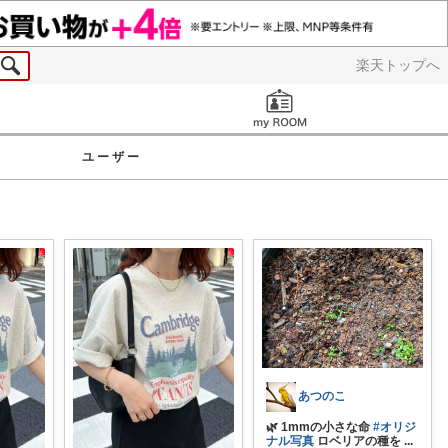
楽天トップへ
お知らせ
ユーザー
あつのこ
🌿 1mmの小さな命
#オリジ
ナル写真
ロベリアの種を
...