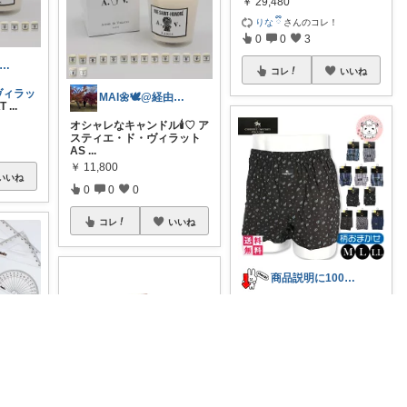
￥
29,480
りな ྀི
さんのコレ！
0
0
3
asmine✨暑中見舞(*ꆤ.̫ꆤ*)
コレ
いいね
ヴィラッ
MAI🌼🕊️@経由購入します^_^
AT
...
オシャレなキャンドル🕯️♡ ア
スティエ・ド・ヴィラット
AS
...
￥
11,800
いいね
0
0
0
コレ
いいね
商品説明に100％の力を注いで書きました
この『CAMBRIDGE UNIVE
RSITY POLO CL
...
￥
2,800
0
0
2
コレ
いいね