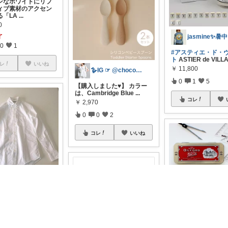
ンなホワイトにリフ
ィブ素材のアクセン
る「LA
...
0
j
了
0
1
#アスティエ・ド・
ト
ASTIER de VILL
レ
いいね
￥
11,800
🪿IG ☞ @chocooo_mint
0
1
5
【購入しました♥︎】 カラー
は、Cambridge Blue
...
コレ
￥
2,970
0
0
2
コレ
いいね
hogo
DUALIZED SHIRTS
ディビジュアラ
...
00
ペガシス
了