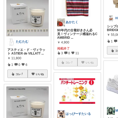
あかたく
シップの「
BRID
90年代の古着好きさん必
見！ヴィンテージ感溢れるC
￥
55,0
AMBRID
...
1
たむたむ
￥
4,900
掲載終了
アスティエ・ド・ヴィラッ
コ
3
0
11
ト ASTIER de VILLATT
...
￥
11,800
コレ
いいね
1
0
6
コレ
いいね
はっぴーすたいる