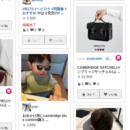
jammy
#IELTS
#ヘビロテ
#問題集
#
おすすめ
やはり安定の
#
...
￥
3,300
掲載終了
いいね
0
0
8
コレ
いいね
aranciato 公式アカウント
CAMBRIDGE SATCHEL(ケ
ンブリッジサッチェル)よ
...
￥
42,900
0
0
0
anciato 公式アカウント
コレ
いいね
HEL(ケ
ル)よ
...
yuri
お出かけ用にcambridge blu
e confetti購入
...
￥
2,880
いいね