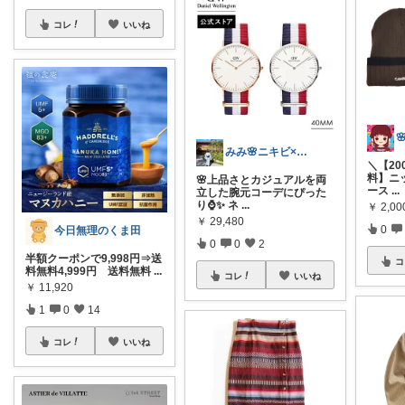
コレ
いいね
みみ🌸ニキビ×混合肌のスキンケア
＼【20
料】ニ
🌸上品さとカジュアルを両
ース
...
立した腕元コーデにぴった
り⌚️✨️ ネ
...
￥
2,00
￥
29,480
0
今日無理のくま田
0
0
2
半額クーポンで9,998円⇒送
コ
料無料4,999円 送料無料
...
コレ
いいね
￥
11,920
1
0
14
コレ
いいね