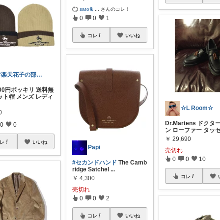
sato🐈‍
...
さんのコレ！
0
0
1
コレ
いいね
🌸楽天花子の部屋🌸
00円ポッキリ 送料無
ット帽 メンズ レディ
☆L Room☆
0
Dr.Martens ドク
0
0
ン ローファー タッ
￥
29,690
レ
いいね
Papi
売切れ
0
0
10
#セカンドハンド
The Camb
ridge Satchel
...
コレ
￥
4,300
売切れ
0
0
2
コレ
いいね