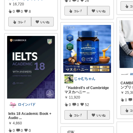
0
0
26
￥
16,720
コ
コレ
いいね
0
0
8
コレ
いいね
じゃむちゃん
CAMBR
ンブリ
「Haddrell's of Cambridge
マヌカハニー
...
￥
25,3
￥
11,920
0
ロインパド
0
0
52
コ
Ielts 18 Academic Book +
コレ
いいね
Audio
...
￥
4,860
0
0
0