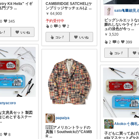
try Kit Helix" イギ
CAMBRIDGE SATCHEL(ケ
名門ブラ
...
ンブリッジサッチェル)よ
...
￥
64,900
ビッグシルエットな
予約受付中
0
345
膨れしない✨ライト
0
0
2
ュの淡色が今っ
...
レ
いいね
￥
3,520
コレ
いいね
2
0
399
コレ
anyacoro
な文房具セット 製図
はじめとするステー
papaiya
...
Ako
🇺🇸アメリカントラッドの
真髄！Southwickの”CAMB
子どもに買ってあげ
0
8
R
...
elixマスセット📏