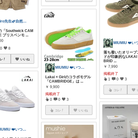
Hiro先生🌿自然体でたのしむ
Southwick CAM
GE ブリスベンモ
...
00
0
8
落ち着いたオリーブ
ドが印象的なLAKAI
レ
いいね
BRID
...
￥
7,990
MIUMIU ❤️いつもありがとう🗽
掲載終了
Lakai × Girlのコラボモデル
1
0
3
「CAMBRIDGE」は
...
￥
9,900
コレ
掲載終了
0
0
3
コレ
いいね
MIUMIU ❤️いつもありがとう🗽