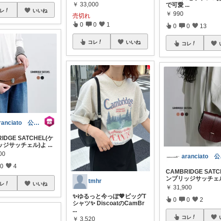
￥
33,000
で可愛
...
レ
いいね
￥
990
売切れ
0
0
1
0
0
13
コレ
いいね
コレ
aranciato 公式アカウント
IDGE SATCHEL(ケ
ッジサッチェル)よ
...
00
ar
0
4
CAMBRIDGE SATC
ンブリッジサッチェ
tmhr
レ
いいね
￥
31,900
✨ゆるっと今っぽ💖ビッグT
0
0
2
シャツ✨ DiscoatのCamBr
...
コレ
￥
3,520