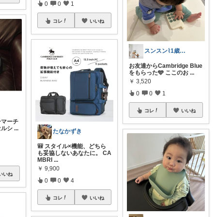
0
0
1
コレ
いいね
スンスン⌇1歳👦🏻0歳👶🏻のママ
お友達からCambridge Blue
をもらった🩵 ここのお
...
￥
3,520
0
0
1
コレ
いいね
ターマーチ
セルシ
...
たなかずき
🎒 スタイル×機能、どちら
も妥協しないあなたに。 CA
MBRI
...
￥
9,900
いいね
0
0
4
コレ
いいね