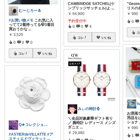
CAMBRIDGE SATCHEL(ケ
"Geome
ンブリッジサッチェル)よ
...
リスの
むーじろー🐧
￥
64,900
￥
990
#お買い物メモ
これ気に入
予約受付中
0
ってて2着持ってる🤭3着目
0
0
4
買おうかな
...
コ
￥
3,520
コレ
いいね
0
0
0
コレ
いいね
h
みぃの時計⌚
お洒落
用品を
＼全品対象豪華ギフト有り
ショナ
／ 腕時計 レディース メンズ
Q★コレクションに仕分けてあります♪
ダニエ
...
￥
990
￥
29,480
#ASTIERdeVILLATTE
#ア
1
スティエドヴィラット
...