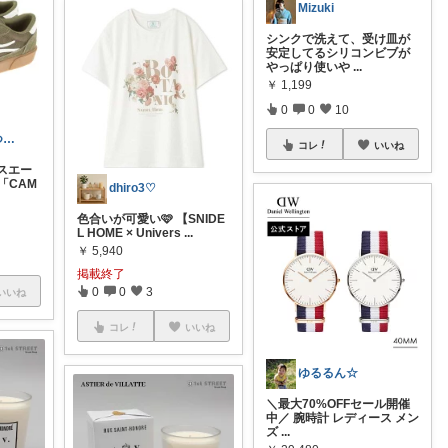
Mizuki
シンクで洗えて、受け皿が
安定してるシリコンビブが
やっぱり使いや
...
￥
1,199
0
0
10
MIUMIU ❤️いつもありがとう🗽
コレ
いいね
スエー
「CAM
dhiro3♡
色合いが可愛い🩷 【SNIDE
L HOME × Univers
...
￥
5,940
掲載終了
0
0
3
いいね
コレ
いいね
ゆるるん☆
＼最大70%OFFセール開催
中／ 腕時計 レディース メン
ズ
...