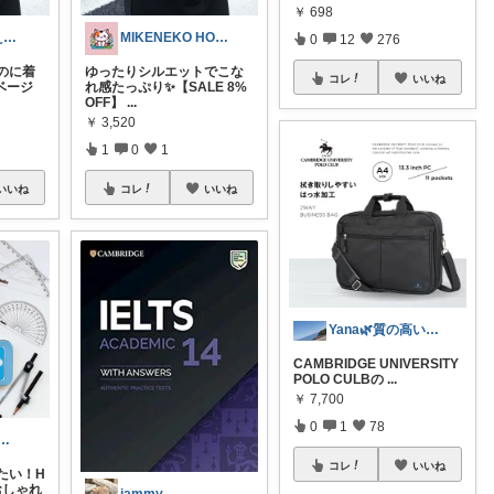
￥
698
sato🐈‍⬛細見え×淡色コーデ
MIKENEKO HOUSE
0
12
276
のに着
ゆったりシルエットでこな
コレ
いいね
ベージ
れ感たっぷり✨【SALE 8%
OFF】
...
￥
3,520
1
0
1
いいね
コレ
いいね
Yana🌿質の高い暮らしのROOM
CAMBRIDGE UNIVERSITY
POLO CULBの
...
￥
7,700
0
1
78
ko‧✧̣̥̇‧御礼コレに♡
コレ
いいね
たい！H
✨おしゃれ