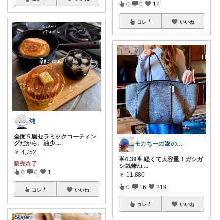
0
0
12
コレ
いいね
纯
全面５層セラミックコーティン
グだから、油少
...
モカちーの🏖️のんびりライフ🐈✨
￥
4,752
🌟4.39🌟 軽くて大容量！ガシガ
販売終了
シ気兼ね
...
0
0
1
￥
11,880
0
16
218
コレ
いいね
コレ
いいね