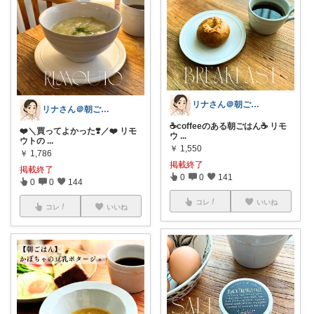
リナさん＠朝ごはん充実life🌿🕊️
リナさん＠朝ごはん充実life🌿🕊️
☕️coffeeのある朝ごはん☕️ リモ
❤️＼買ってよかった❣️／❤️ リモ
ウ
...
ウトの
...
￥
1,550
￥
1,786
掲載終了
掲載終了
0
0
141
0
0
144
コレ
いいね
コレ
いいね