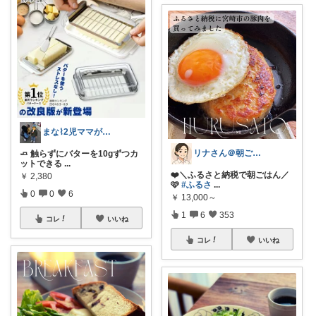
まな⌇2児ママが目指すゆとりある暮らし
リナさん＠朝ごはん充実life🌿🕊️
🧈 触らずにバターを10gずつカ
ットできる
...
❤️＼ふるさと納税で朝ごはん／
￥
2,380
🩷
#ふるさ
...
0
0
6
￥
13,000～
1
6
353
コレ
いいね
コレ
いいね