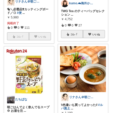
リナさん＠朝ごはん充実life🌿🕊️
kumo.☁️海外かぶれ/経由感謝です♡
🥯＼必需品❣️カッティングボー
TWG Tea のティーバッグセレク
ド／🍞
#便
...
ション
...
￥
5,980
￥
4,752
掲載終了
0
0
27
0
0
111
コレ
いいね
コレ
いいね
リナさん＠朝ごはん充実life🌿🕊️
たちばな
\\色違いも買ってよかった//
#ル
朝ごはんでよく飲んでるスープ
パ黒土
...
🍲 お湯を注
...
￥
1,100