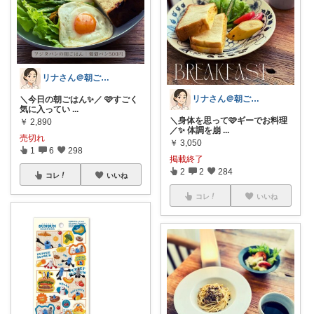
リナさん＠朝ごはん充実life🌿🕊️
リナさん＠朝ごはん充実life🌿🕊️
＼今日の朝ごはん✨／ 🩷すごく
気に入ってい
...
＼身体を思って🩷ギーでお料理
￥
2,890
／✨ 体調を崩
...
売切れ
￥
3,050
1
6
298
掲載終了
2
2
284
コレ
いいね
コレ
いいね