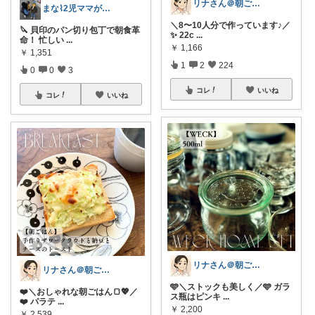
リナさん＠朝ごはん充実life🌿🕊️
まな⌇2児ママが目指すゆとりある暮らし
＼8〜10人分で作っています♪／
🔪 貝印のパン切り包丁で朝食革
✨ 22c
...
命！ 忙しい
...
￥
1,166
￥
1,351
1
2
224
0
0
3
コレ
いいね
コレ
いいね
リナさん＠朝ごはん充実life🌿🕊️
リナさん＠朝ごはん充実life🌿🕊️
🩵＼ストックも美しく／🩵 ガラ
❤️＼おしゃれな朝ごはん🍞💖／
ス瓶はピンキ
...
❤️ パラテ
...
￥
2,200
￥
2,539