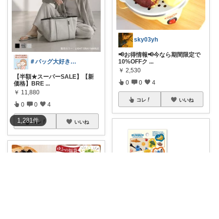
sky03yh
📢お得情報📢今なら期間限定で
10%OFFク
...
＃バッグ大好き＃楽天ルームさぶたん
￥
2,530
【半額★スーパーSALE】【新
0
0
4
価格】BRE
...
￥
11,880
コレ
いいね
0
0
4
1,281
件
コレ
いいね