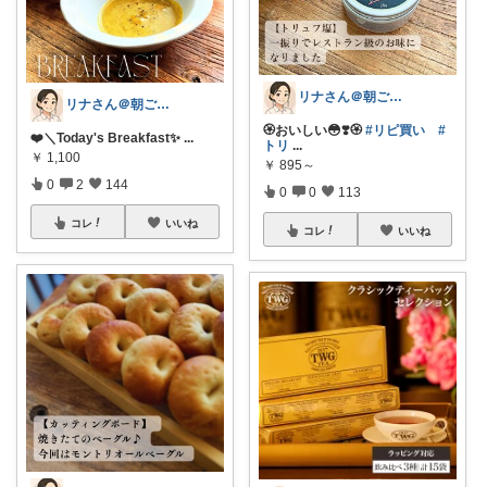
リナさん＠朝ごはん充実life🌿🕊️
リナさん＠朝ごはん充実life🌿🕊️
🏵️おいしい😳❣️🏵️
#リピ買い
#
❤️＼Today's Breakfast✨
...
トリ
...
￥
1,100
￥
895～
0
2
144
0
0
113
コレ
いいね
コレ
いいね