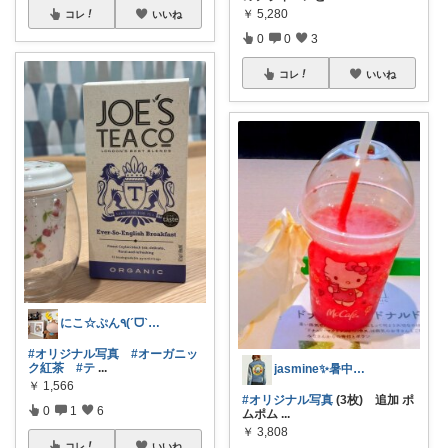
￥
5,280
コレ
いいね
0
0
3
コレ
いいね
にこ☆ぷん٩(ˊᗜˋ*)و
#オリジナル写真
#オーガニッ
ク紅茶
#テ
...
jasmine✨暑中見舞(*ꆤ.̫ꆤ*)
￥
1,566
#オリジナル写真
(3枚) 追加 ポ
0
1
6
ムポム
...
￥
3,808
コレ
いいね