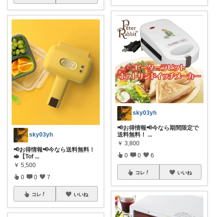
sky03yh
📢お得情報📢今なら期間限定で
送料無料！
...
sky03yh
￥
3,800
📢お得情報📢今なら送料無料！
0
0
6
🥪【Tof
...
￥
5,500
コレ
いいね
0
0
7
コレ
いいね