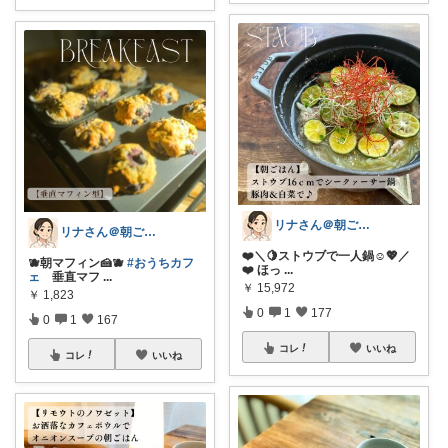
リナさん＠朝ごはん充実life🌿🕊️
リナさん＠朝ごはん充実life🌿🕊️
❤️＼🍋ストウブで一人鍋☺️💖／
🫐朝マフィン🍰🫐
#おうちカフ
❤️ ほっ
...
ェ
垂直マフ
...
￥
15,972
￥
1,823
0
1
177
0
1
167
コレ
いいね
コレ
いいね