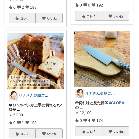
0
0
192
0
2
198
コレ
いいね
コレ
いいね
リナさん＠朝ごはん充実life🌿🕊️
リナさん＠朝ごはん充実life🌿🕊️
🏵️切れ味と見た目🏵️
#GLOBAL
❤️🍞＼✨パンが上手に切れる❣️／
の
...
🍞❤️
...
￥
12,100
￥
5,980
0
4
174
0
1
198
コレ
いいね
コレ
いいね