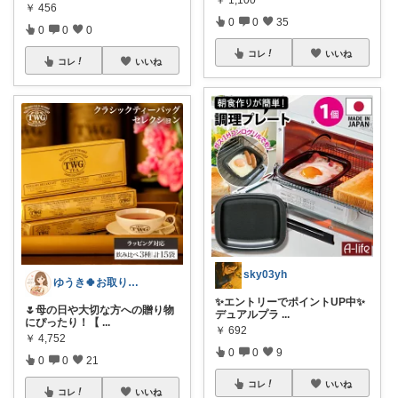
￥
456
0
0
35
0
0
0
コレ
いいね
コレ
いいね
sky03yh
ゆうき🍀お取り寄せギフト好き🎁
✨エントリーでポイントUP中✨
🌷母の日や大切な方への贈り物
デュアルプラ
...
にぴったり！【
...
￥
692
￥
4,752
0
0
9
0
0
21
コレ
いいね
コレ
いいね