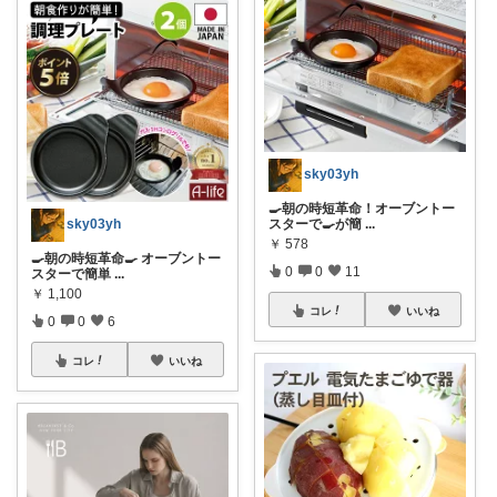
sky03yh
🍳朝の時短革命！オーブントー
スターで🍳が簡
...
sky03yh
￥
578
🍳朝の時短革命🍳 オーブントー
0
0
11
スターで簡単
...
￥
1,100
コレ
いいね
0
0
6
コレ
いいね