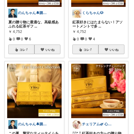
のんちゃん🔔購入感謝です✨
くらちゃん🐶
夏の贈り物に最適な、高級感あ
紅茶好きにはたまらない！アソ
ふれる紅茶ギフ
...
ートメントで多
...
￥
4,752
￥
4,752
0
0
6
0
0
4
コレ
いいね
コレ
いいね
のんちゃん🔔購入感謝です✨
チェリアム🌿‬ 心地よい暮らし
この夏、贅沢なティータイムを
❁⃘*.ﾟ 紅茶好きの方への贈り物