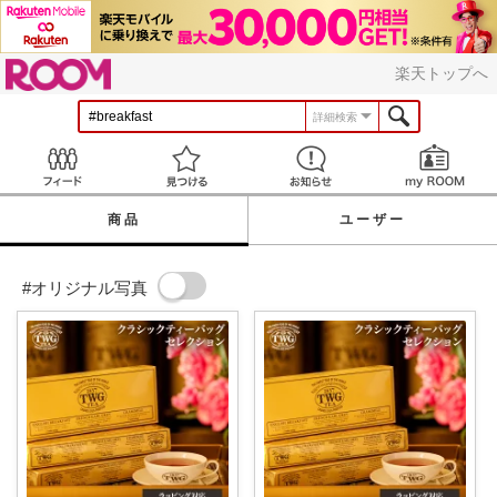
ROOM
楽天トップへ
詳細検索
Feed
見つける
お知らせ
商品
ユーザー
#オリジナル写真