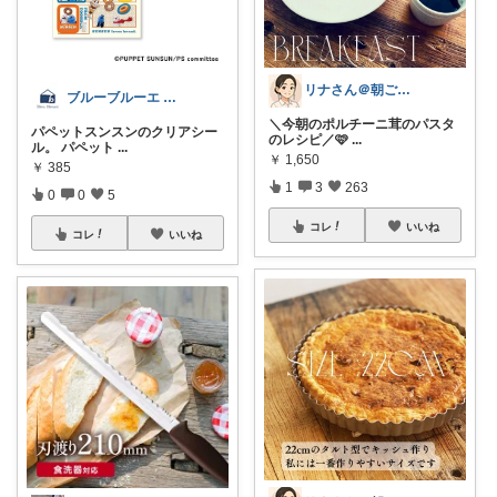
リナさん＠朝ごはん充実life🌿🕊️
ブルーブルーエ 楽天市場店
＼今朝のポルチーニ茸のパスタ
パペットスンスンのクリアシー
のレシピ／🩷
...
ル。 パペット
...
￥
1,650
￥
385
1
3
263
0
0
5
コレ
いいね
コレ
いいね