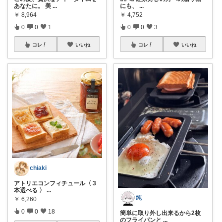
あなたに。 美
...
にも、
...
￥
8,964
￥
4,752
0
0
1
0
0
3
コレ
いいね
コレ
いいね
chiaki
アトリエコンフィチュール〈 3
本選べる 〉
...
纯
￥
6,260
0
0
18
簡単に取り外し出来るから2枚
のフライパンと
...