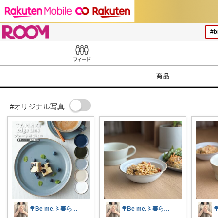
ROOM
Feed
商品
#オリジナル写真
🌳Be me.〻暮らしと収納
🌳Be me.〻暮らしと収納