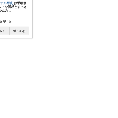
ジナル写真
お手頃価
ットな質感とすっき
ルムの
...
0
10
レ
いいね