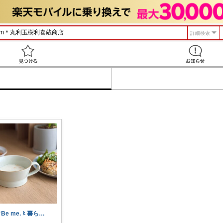
詳細検索
見つける
🌳Be me.〻暮らしと収納