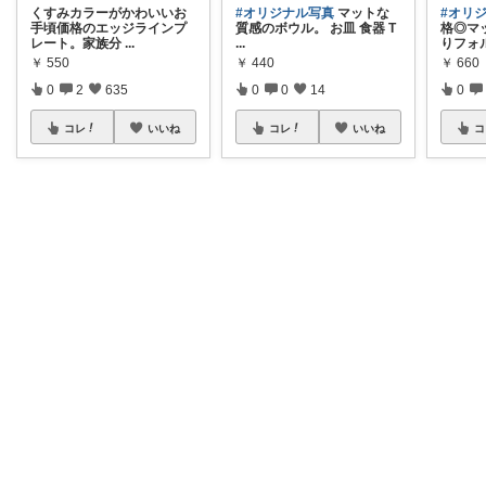
くすみカラーがかわいいお
#オリジナル写真
マットな
#オリ
手頃価格のエッジラインプ
質感のボウル。 お皿 食器 T
格◎マ
レート。家族分
...
...
りフォ
￥
550
￥
440
￥
660
0
2
635
0
0
14
0
コレ
いいね
コレ
いいね
コ