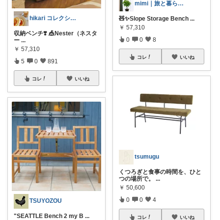
mimi｜旅と暮らし ✈️🌿
hikari コレクション見てね✨
🧸✨Slope Storage Bench
...
￥
57,310
収納ベンチ❣️ 🎪Nester（ネスタ
0
0
8
ー
...
￥
57,310
コレ
いいね
5
0
891
コレ
いいね
tsumugu
くつろぎと食事の時間を、ひと
つの場所で。
...
￥
50,600
0
0
4
TSUYOZOU
"SEATTLE Bench 2 my B
...
コレ
いいね