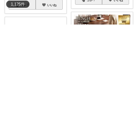
コレ
いいね
1,125
件
コレ
いいね
sky03yh
ig▶elle_life_1 エル
✨今ならレビュー特典あり✨
bench
#アトラクト
...
【シエル13
...
￥
132,000
￥
25,200
1
1
10
売切れ
0
0
2
コレ
いいね
コレ
いいね