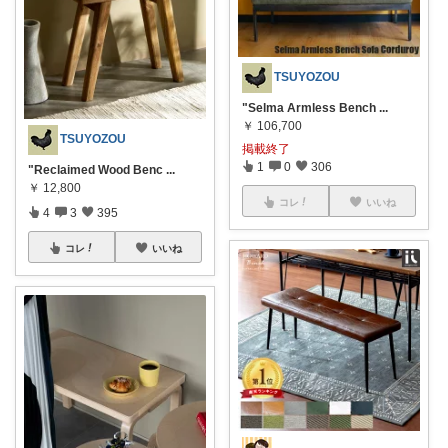
TSUYOZOU
"Selma Armless Bench
...
￥
106,700
TSUYOZOU
掲載終了
1
0
306
"Reclaimed Wood Benc
...
￥
12,800
コレ
いいね
4
3
395
コレ
いいね