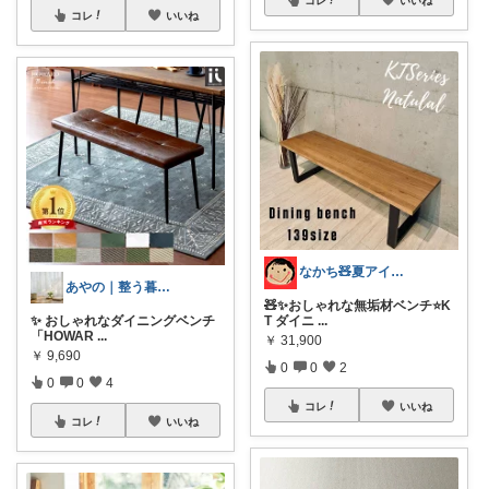
コレ
いいね
なかち🧸夏アイテム＆便利グッズ✨
あやの｜整う暮らしROOM
🧸✨おしゃれな無垢材ベンチ⭐️K
✨ おしゃれなダイニングベンチ
T ダイニ
...
「HOWAR
...
￥
31,900
￥
9,690
0
0
2
0
0
4
コレ
いいね
コレ
いいね