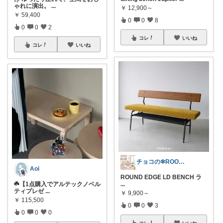
ゃれに演出。
...
￥
12,900～
￥
59,400
0
0
8
0
0
2
コレ
いいね
コレ
いいね
チョコの✼ROOM✼
Aoi
ROUND EDGE LD BENCH ラ
☘️【1点購入でアルテックノベル
...
ティプレゼ
...
￥
9,900～
￥
115,500
0
0
3
0
0
0
コレ
いいね