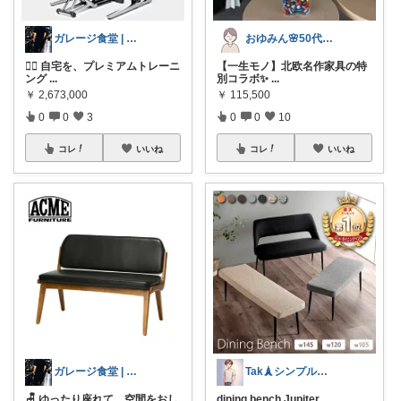
ガレージ食堂 | 開業準備中
おゆみん🌸50代からの快適暮らし
🏋️‍♂️ 自宅を、プレミアムトレーニ
【一生モノ】北欧名作家具の特
ング
...
別コラボ✨
...
￥
2,673,000
￥
115,500
0
0
3
0
0
10
コレ
いいね
コレ
いいね
ガレージ食堂 | 開業準備中
Tak🗼シンプルで健康的な暮らし
🪑 ゆったり座れて、空間をおし
dining bench Jupiter
...