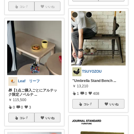
コレ
いいね
TSUYOZOU
"Umbrella Stand Bench
...
Leaf リーフ
￥
13,210
🎁【1点ご購入ごとにアルテッ
1
0
408
ク限定ノベルテ
...
￥
115,500
コレ
いいね
0
0
3
コレ
いいね