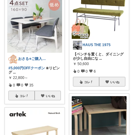
HAUS THE 1975
【ベンチを置くと、ダイニング
が少し自由にな
...
おさる⭐ご購入感謝🐹
￥
50,600
#5,000円OFFクーポン
❇️リビン
0
0
6
グ
...
￥
22,800～
コレ
いいね
0
0
35
コレ
いいね