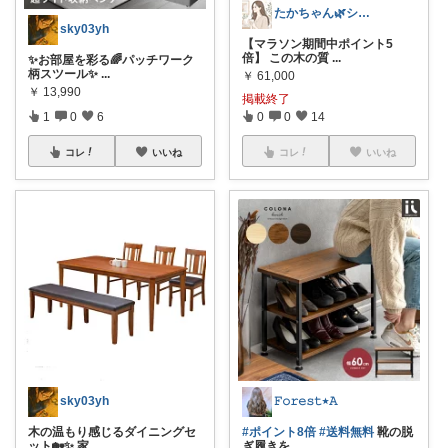
たかちゃん🌿シンプルで心地よい暮らし
sky03yh
【マラソン期間中ポイント5
倍】 この木の質
...
✨お部屋を彩る🌈パッチワーク
柄スツール✨
...
￥
61,000
￥
13,990
掲載終了
1
0
6
0
0
14
コレ
いいね
コレ
いいね
sky03yh
𝙵𝚘𝚛𝚎𝚜𝚝٭𝙰
木の温もり感じるダイニングセ
#ポイント8倍
#送料無料
靴の脱
ット🏡✨ 家
...
ぎ履きを
...