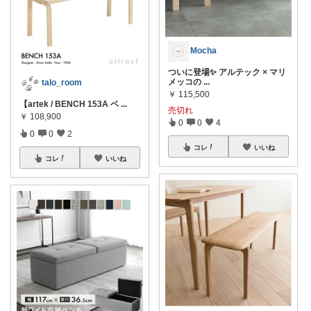
Mocha
ついに登場✨ アルテック × マリ
メッコの
...
talo_room
￥
115,500
【artek / BENCH 153A ベ
...
売切れ
￥
108,900
0
0
4
0
0
2
コレ
いいね
コレ
いいね