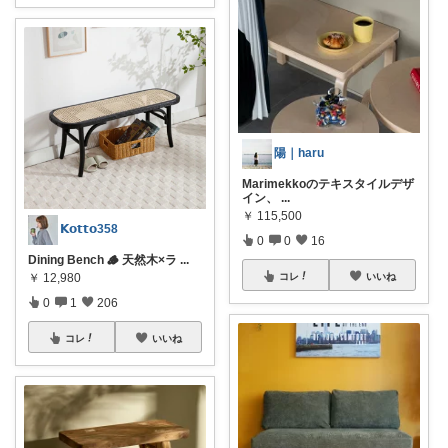
陽｜haru
Marimekkoのテキスタイルデザ
イン、
...
￥
115,500
𝗞𝗼𝘁𝘁𝗼358
0
0
16
Dining Bench 🪵 天然木×ラ
...
￥
12,980
コレ
いいね
0
1
206
コレ
いいね