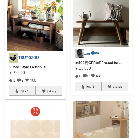
𝑚𝑚 😭🍉
TSUYOZOU
📣500円OFF🎫❤️‍🔥 𝐰𝐨𝐨𝐝 𝐛𝐞
...
"Floor Style Bench BE
...
￥
15,800
￥
22,900
0
0
43
2
2
400
コレ
いいね
コレ
いいね