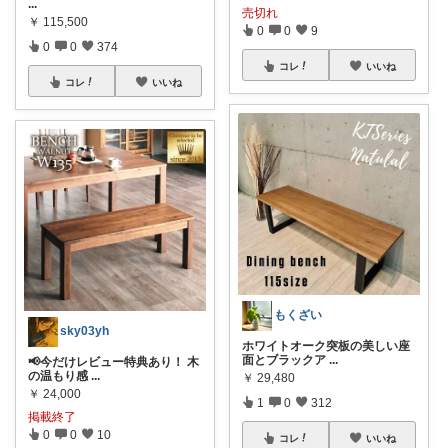
...
売切れ
￥
115,500
0
0
9
0
0
374
コレ
いいね
コレ
いいね
もくざい
sky03yh
ホワイトオーク突板の美しい座
面とブラックア
...
📢今だけレビュー特典あり！ 木
の温もり感
...
￥
29,480
￥
24,000
1
0
312
掲載終了
0
0
10
コレ
いいね