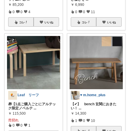
￥
85,200
￥
6,990
0
0
4
0
0
11
コレ
いいね
コレ
いいね
Leaf リーフ
♥ m.home_plus
🎁【1点ご購入ごとにアルテッ
【✔︎】 bench 玄関におきた
ク限定ノベルテ
...
い！
...
￥
115,500
￥
14,300
売切れ
1
0
10
0
0
1