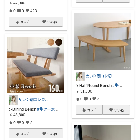
￥
42,900
0
0
423
コレ
いいね
めい▷朝コレ⏰コメ挨拶不要🌿
▷ Half Round Bench
#🗣
...
￥
31,300
0
0
2
めい▷朝コレ⏰コメ挨拶不要🌿
▷ Dining Bench
#🗣️クーポ
...
コレ
いいね
￥
48,800
0
0
8
コレ
いいね