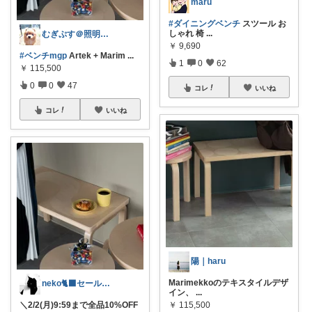
maru
#ダイニングベンチ
スツール お
しゃれ 椅
...
むぎぷす＠照明とインテリアと北欧食器
￥
9,690
#ベンチmgp
Artek + Marim
...
1
0
62
￥
115,500
0
0
47
コレ
いいね
コレ
いいね
陽｜haru
Marimekkoのテキスタイルデザ
neko🐈‍⬛セール 人気 福袋
イン、
...
＼2/2(月)9:59まで全品10%OFF
￥
115,500