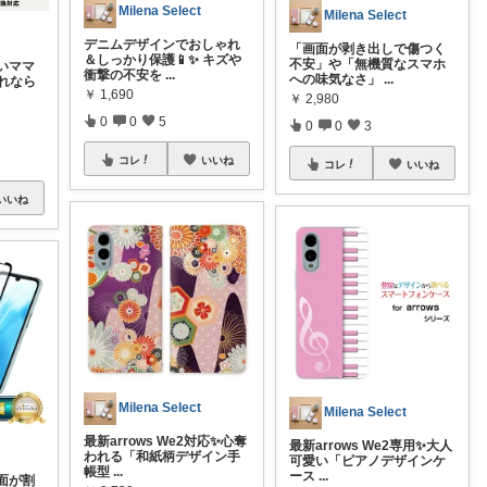
Milena Select
Milena Select
デニムデザインでおしゃれ
「画面が剥き出しで傷つく
＆しっかり保護📱✨ キズや
不安」や「無機質なスマホ
いママ
衝撃の不安を
...
への味気なさ」
...
これなら
￥
1,690
￥
2,980
0
0
5
0
0
3
コレ
いいね
コレ
いいね
いいね
Milena Select
Milena Select
最新arrows We2対応✨心奪
最新arrows We2専用✨大人
われる「和紙柄デザイン手
可愛い「ピアノデザインケ
帳型
...
ース
...
面が割