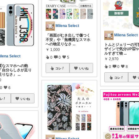
Milena Select
Milena Select
「画面がむき出しで傷つく
不安」や「無機質なスマホ
への物足りなさ
...
トムとジェリーの可
ザインで気分UP🐭✨
￥
1,000
ルすぎて物
...
ilena Select
0
0
5
￥
2,970
質なスマホへの飽
0
0
8
コレ
いいね
「自分らしさが足り
足りなさ」
...
コレ
0
0
6
レ
いいね