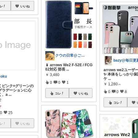
レ
いいね
クウの日常@ご購入ありがとうございます
bazy@毎日更
📱 arrows We2 F-52E / FCG
02対応 部長
...
arrows we2ユー
✨ 本体をしっかり保
￥
3,480
oku
ケ
...
0
0
1
￥
1,280～
くピンク×グリーンの
グラデーションに心
0
0
8
コレ
いいね
く、a
...
2
コレ
了
0
25
レ
いいね