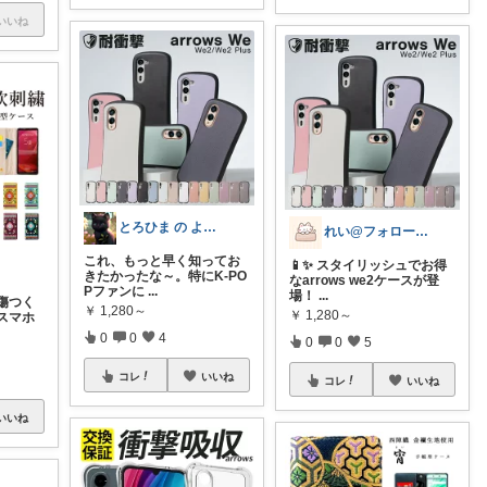
いいね
とろひま の よろず屋～お得な商品たち～
れい@フォロー＆経由購入感謝です♪
これ、もっと早く知ってお
📱✨ スタイリッシュでお得
きたかったな～。特にK-PO
なarrows we2ケースが登
Pファンに
...
場！
...
傷つく
￥
1,280～
￥
1,280～
スマホ
0
0
4
0
0
5
コレ
いいね
コレ
いいね
いいね