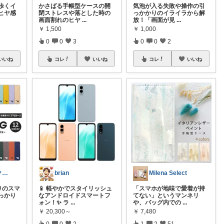
歩くイ
かさばる手帳型ケースの開
気泡が入る失敗や操作の引
ヒヤ感
閉ストレスや落とした時の
っかかりのイライラから解
画面割れのヒヤ
...
放！「画面が見
...
￥
1,500
￥
1,000
0
0
3
0
0
2
いいね
コレ
いいね
コレ
いいね
わさび コレクションもご利用ください
brian
Milena Select
入りのスマ
📱 軽やかでスタイリッシュ
「スマホが地味で愛着が持
っかり
なアンドロイドスマートフ
てない」というマンネリ
ォン！✨ ラ
...
や、バッグ内での
...
￥
20,300～
￥
7,480
0
0
2
1
2
51