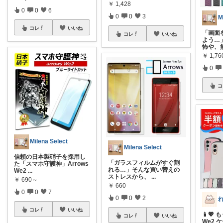
￥
1,428
0
0
6
0
0
3
M
コレ
いいね
「画面
コレ
いいね
よう…
怖や、
￥
1,76
0
コ
Milena Select
Milena Select
信頼の日本製硝子を採用し
「ガラスフィルムがすぐ割
た「スマホ守護神」Arrows
れる…」そんな買い替えの
We2
...
ストレスから、
...
￥
690～
￥
660
0
0
7
0
0
2
コレ
いいね
📱💖
コレ
いいね
We2