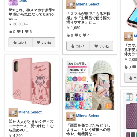
tomo
Milena Select
💙✨これ、神スマホすぎ🥺✨
「スマホが熱でこもる不快
💙 前から気になってたarro
感」や「お風呂で使う際の
ws
...
滑りやすさ」と
...
￥
20,300～
￥
1,680
0
1
6
0
0
4
M
コレ
いいね
「スマ
コレ
いいね
る不安
体カラ
￥
2,88
0
コ
Milena Select
Milena Select
🐭✨ 大人がときめくディズ
「画面を傷つけたらどうし
ニーケース、見つけた！ む
よう…」という破損への恐
ら染めPU
...
怖や、無機質な
...
￥
4,290