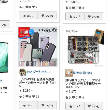
￥
2,730～
心臓が
￥
1,980～
0
0
2
0
0
3
コレ
いいね
コレ
いいね
いいね
わさびーちゃん✈️旅行好きサラリーマン
Milena Select
【50%OFF】お洒落＆鉄壁
飛行機コックピットデザイ
ty
ガードの神ケース📱🛡️ 「arr
ンで個性が光る手帳型ケー
o
...
ス✈️✨ シン
...
us M0
￥
1,280～
ら、
...
￥
3,177
0
0
18
0
0
4
コレ
いいね
コレ
いいね