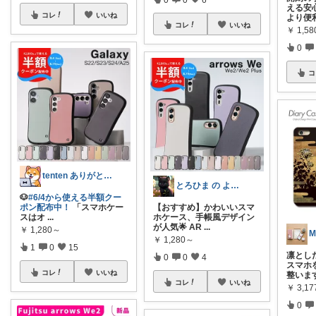
える安
コレ
いいね
より便
コレ
いいね
￥
1,58
0
コ
tenten ありがとうございます。わん
とろひま の よろず屋～お得な商品たち～
🐶
#6/4から使える半額クー
ポン配布中！
「スマホケー
【おすすめ】かわいいスマ
スはオ
...
ホケース、手帳風デザイン
が人気🌟 AR
...
￥
1,280～
M
￥
1,280～
1
0
15
凛とし
0
0
4
スマホ
コレ
いいね
整いま
コレ
いいね
￥
3,17
0