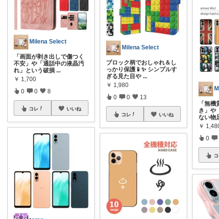
Milena Select
Milena Select
「画面が剥き出しで傷つく
ブロック柄でおしゃれ＆し
不安」や「通話中の液晶汚
っかり保護📱✨ シンプルす
れ」という破損
...
ぎる見た目や
...
￥
1,700
￥
1,980
M
0
0
8
0
0
13
「無機
コレ
いいね
き」や
コレ
いいね
ない物
￥
1,48
0
コ