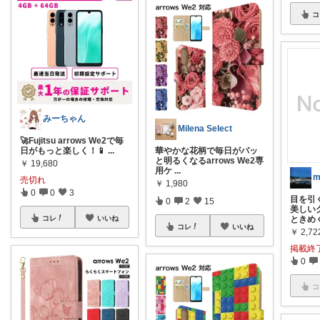
コ
みーちゃん
Milena Select
🚀Fujitsu arrows We2で毎
日がもっと楽しく！📱
...
華やかな花柄で毎日がパッ
と明るくなるarrows We2専
￥
19,680
用ケ
...
m
売切れ
￥
1,980
0
0
3
目を引
0
2
15
美しい
ときめ
コレ
いいね
コレ
いいね
￥
2,72
掲載終
0
コ