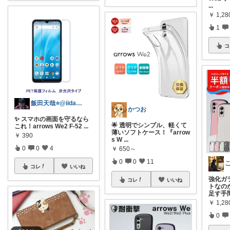
...
￥
1,2
1
コ
飯田天哉⭐️@iida.tennya
かつお
✨ スマホの画面を守るなら
🌟 透明でシンプル、軽くて
これ！arrows We2 F-52
...
薄いソフトケース！『arrow
￥
390
s W
...
0
0
4
￥
650～
0
0
11
コレ
いいね
強化ガ
コレ
いいね
トなの
足す手
￥
1,2
0