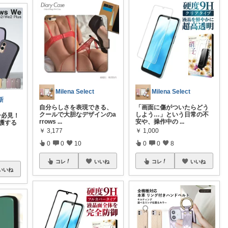
Milena Select
Milena Select
新
自分らしさを表現できる、
「画面に傷がついたらどう
クールで大胆なデザインのa
しよう…」という日常の不
ザー必見！
rrows
...
安や、操作中の
...
護する
￥
3,177
￥
1,000
0
0
10
0
0
8
コレ
いいね
コレ
いいね
いいね