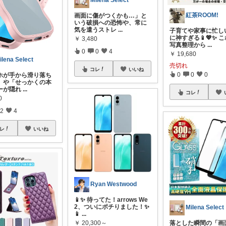
Milena Select
紅茶ROOM!
画面に傷がつくかも…」と
いう破損への恐怖や、常に
気を遣うストレ
...
子育てや家事に忙し
に神すぎる📱💖✨ 
￥
3,480
写真整理から
...
0
0
4
￥
19,680
ilena Select
売切れ
コレ
いいね
0
0
0
ホが手から滑り落ち
」や「せっかくの本
ーが隠れ
...
コレ
0
2
4
レ
いいね
Ryan Westwood
📱✨ 待ってた！arrows We
2、ついにポチりました！✨
Milena Select
📱
...
￥
20,300～
落とした瞬間の「画