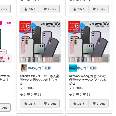
いいね
コレ
いいね
コレ
いいね
bazy@毎日更新
孝@毎日更新♪
ows W
arrows We2ユーザーさん必
Arrows We2をお使いの方
れたよ！
見👀✨ 大切なスマホをしっ
必見👀✨ ケースとフィルム
か
...
がセ
...
￥
1,280～
￥
1,280～
0
0
23
0
0
19
コレ
いいね
コレ
いいね
いいね