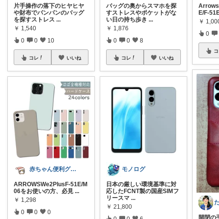
片手操作の落下のヒヤヒヤ
バッグの奥からスマホを探
Arrows
や財布でパンパンのバッグ
すストレスやポケットがな
E/F-5
を探すストレス
...
い日の持ち歩き
...
￥
1,00
￥
1,540
￥
1,876
0
0
0
10
0
0
8
コ
コレ
いいね
コレ
いいね
赤ちゃん便利グッズ♡
モノログ
ARROWSWe2PlusF-51E/M
日本の厳しい環境基準に対
06をお使いの方、必見
...
応したFCNT製の国産SIMフ
リースマ
...
￥
1,298
￥
21,800
0
0
0
​開閉
0
0
6