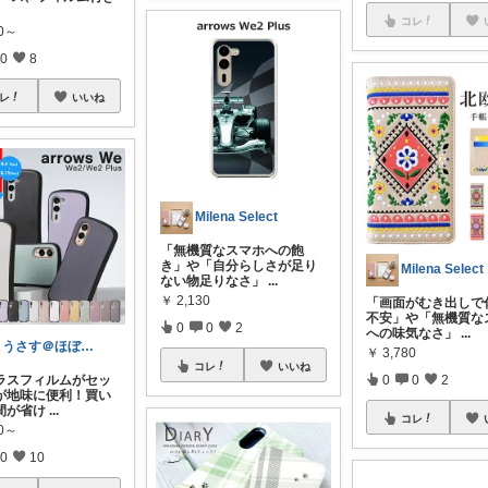
コレ
80～
0
8
レ
いいね
Milena Select
「無機質なスマホへの飽
き」や「自分らしさが足り
Milena Select
ない物足りなさ」
...
￥
2,130
「画面がむき出しで
不安」や「無機質な
0
0
2
への味気なさ」
...
こうさす＠ほぼ毎日更新
￥
3,780
コレ
いいね
ラスフィルムがセッ
0
0
2
が地味に便利！買い
間が省け
...
コレ
80～
0
10