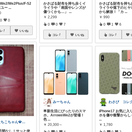
We2/We2Plus/F-52
かさばる財布を持ち歩くイ
かさばる財布を持ち
1Eユー
...
ライラや「画面やレンズが
ライラや落下のヒヤ
傷つくかも…」
...
から解放！「カ
...
0
￥
2,299
￥
990
0
0
0
0
7
0
1
6
レ
いいね
コレ
いいね
コレ
みーちゃん
🌟新生活にぴったりのスマ
iPhone17 お気に
ホ、ArrowsWe2が登場！
ホを傷や衝撃からし
色
...
...
たちこちゃん💎🐢 月始めはオリ写中心
￥
20,300～
￥
1,780
の手間なし！サッと使
0
0
4
0
0
2