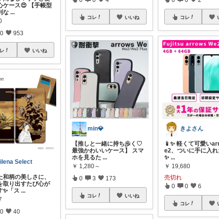
心ケース😍 【手帳型
利な
...
コレ
いいね
コレ
0
0
953
レ
いいね
min💎
きよさん
【推しと一緒に持ち歩く♡
📱✨ 軽くて可愛いarr
最強かわいいケース】 スマ
e2、ついに手に入
ホを見るた
...
✨
...
ilena Select
￥
1,280～
￥
19,680
た和柄の美しさに、
売切れ
0
3
173
を取り出すたび心が
0
0
6
す✨「ス
...
コレ
いいね
7
コレ
0
40