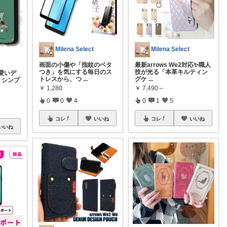
Milena Select
Milena Select
画面の小傷や「指紋のベタ
最新arrows We2対応✨職人
つき」を気にする毎日のス
技が光る「本革キルティン
愛いデ
トレスから、つ
...
グケ
...
 シンプ
￥
1,280
￥
7,490～
0
0
4
0
1
5
コレ
いいね
コレ
いいね
いいね