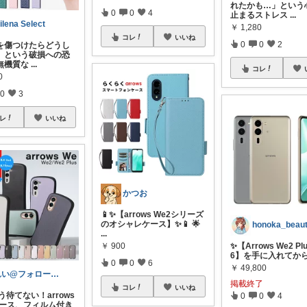
れたかも…」という
0
0
4
止まるストレス
...
ilena Select
￥
1,280
コレ
いいね
0
0
2
を傷つけたらどうし
」という破損への恐
無機質な
...
コレ
0
0
3
レ
いいね
かつお
📱✨【arrows We2シリーズ
のオシャレケース】✨📱 🌟
honoka_beau
...
￥
900
✨【Arrows We2 Pl
6】を手に入れてか
0
0
6
￥
49,800
れい@フォロー＆経由購入感謝です♪
掲載終了
コレ
いいね
 もう待てない！arrows
0
0
4
 ケース、フィルム付き