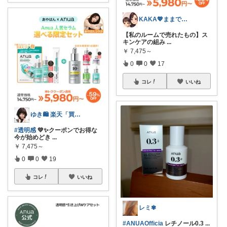
KAKA💖ままでもキレイでいたい
【私のルームで売れたもの】ス
キンケアの組み
...
￥
7,475～
0
0
17
コレ
いいね
ゆき🛍️ 楽天「買ってよかった」を厳選
#透明感
💚✨クーポンでお得な
今が始めどき
...
￥
7,475～
0
0
19
コレ
いいね
レミ✾
#ANUAOfficia
レチノール0.3
...