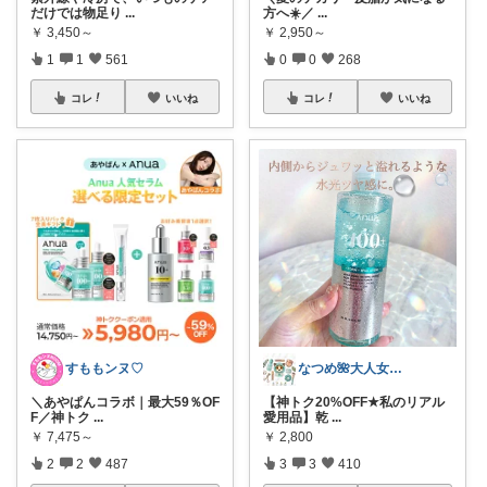
だけでは物足り
...
方へ☀️／
...
￥
3,450～
￥
2,950～
1
1
561
0
0
268
コレ
いいね
コレ
いいね
すももンヌ♡
なつめ🌺大人女子のお悩み美容🫧
＼あやぱんコラボ｜最大59％OF
【神トク20%OFF★私のリアル
F／神トク
...
愛用品】乾
...
￥
7,475～
￥
2,800
2
2
487
3
3
410