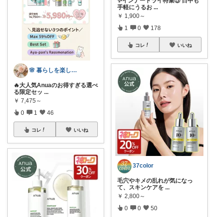
✨インナードライ特集⑤ 日中も
手軽にうるお
...
￥
1,900～
1
0
178
コレ
いいね
🌸 暮らしを楽しむ母🌸
🔥大人気Anuaのお得すぎる選べ
る限定セッ
...
￥
7,475～
0
1
46
コレ
いいね
37color
毛穴やキメの乱れが気になっ
て、スキンケアを
...
￥
2,800～
0
0
50