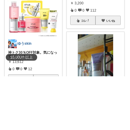
￥
3,200
0
0
112
コレ
いいね
ゆうskin
神トク30％OFF対象。気になっ
ていた人は
...
10,000
件
以上
￥
13,612
0
0
12
コレ
いいね
siippo
神トク🎫20%OFF レチノールク
リーム
...
￥
3,900
0
0
7
コレ
いいね