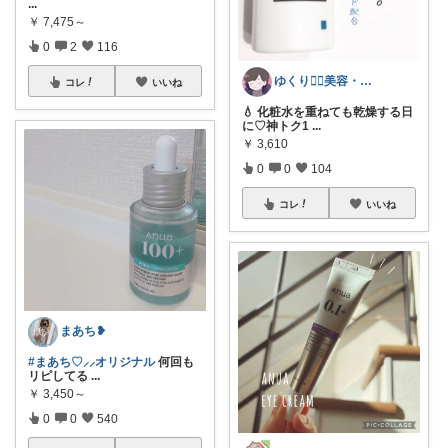
...
￥
7,475～
0
2
116
ゆくり🐕‍🦺美容・便利雑貨🤍
コレ
いいね
💧 化粧水を重ねても乾燥する日
に♡神トク1
...
￥
3,610
0
0
104
コレ
いいね
まあち❥
#まあち♡⸝⸝オリジナル
何回も
リピしてる
...
￥
3,450～
0
0
540