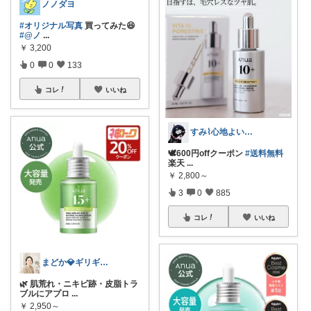
ノノダヨ
#オリジナル写真
買ってみた😆
#@ノ
...
￥
3,200
0
0
133
コレ
いいね
すみ⌇心地よい暮らし🐈♡
🕊600円offクーポン
#送料無料
楽天
...
￥
2,800～
3
0
885
コレ
いいね
まどか💎ギリギリアラサーOL
🌿 肌荒れ・ニキビ跡・皮脂トラ
ブルにアプロ
...
￥
2,950～