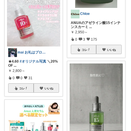
Chloe
ANUAのアゼライン酸15インテ
ンスカーミ
...
￥
2,950～
0
3
175
コレ
いいね
mai お礼はプロフに𓅯𖤣𖥧✳︎
★4.60
#オリジナル写真
＼20%
OF
...
￥
2,800～
0
0
31
コレ
いいね