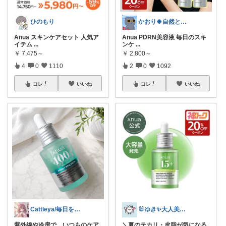
ひのもり
かおり🍀自然とやさしい暮らし🐑🍀
Anua スキンケアセット 人気ア
Anua PDRN美容液 毎日のスキ
イテム
...
ンケ
...
￥
7,475～
￥
2,800～
4
0
1110
2
0
1092
コレ
いいね
コレ
いいね
Cattleya/毎日を整える美容コスメ
🐰ゆき✨大人美容ROOM🐰
紫外線や冷房で、いつものケア
＼夏のテカリ・皮脂が気になる