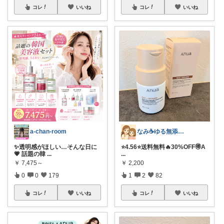
コレ
いいね
コレ
いいね
a-chan-room
なみ☕ゆる無添加🌱5歳差姉妹
✨透明感がほしい…そんな日に
⭐️4.56⭐️送料無料🔥30%OFF🉐A
💗 話題の韓
...
...
￥
7,475～
￥
2,200
0
0
179
1
2
82
コレ
いいね
コレ
いいね