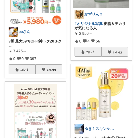
かずりん☺︎
#オリジナル写真
皮脂＆テカリ
が気になる人
...
poさん
￥
2,950～
0
4
56
\ 🉐 最大59％OFF❗️神トク20％ク
...
￥
7,475～
コレ
いいね
0
0
397
コレ
いいね
ゆき💄スキンケア&メイク