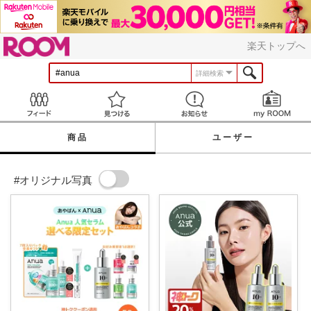
ROOM
楽天トップへ
詳細検索
Feed
見つける
お知らせ
商品
ユーザー
#オリジナル写真