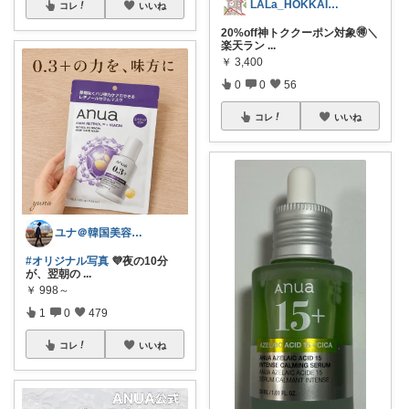
LALa_HOKKAIDO北海道移住生活
コレ
いいね
20%off神トククーポン対象🉐＼
楽天ラン
...
￥
3,400
0
0
56
コレ
いいね
ユナ＠韓国美容と雑貨
#オリジナル写真
💜夜の10分
が、翌朝の
...
￥
998～
1
0
479
コレ
いいね