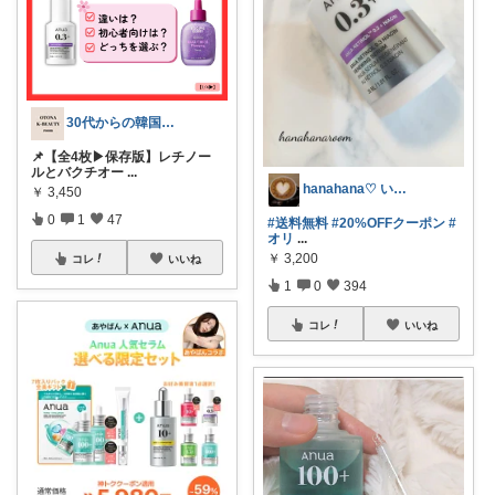
30代からの韓国美容研究室🧪
📌【全4枚▶保存版】レチノー
ルとバクチオー
...
hanahana♡ いつもありがとう🙏
￥
3,450
0
1
47
#送料無料
#20%OFFクーポン
#
オリ
...
￥
3,200
コレ
いいね
1
0
394
コレ
いいね