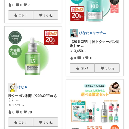
0
0
7
コレ
いいね
ひなた☀️キッチン✿暮らし✿美容
【20％OFF!｜神トククーポン対
象】❤️
...
￥
3,450～
0
0
103
コレ
いいね
はな🌷
🉐クーポン利用で20%OFF🎫‪ さ
らに
...
￥
2,950～
0
0
70
コレ
いいね