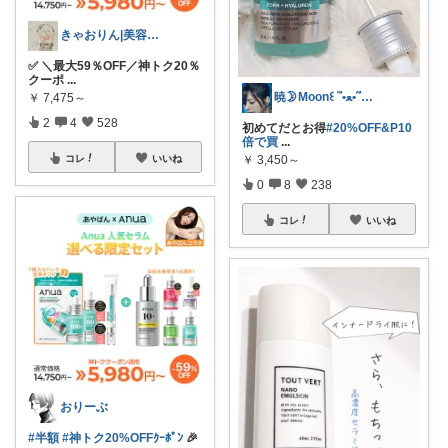
きゃおりん|美容好き3児ママ
✅ ＼最大59％OFF／神トク20％
クーポ
...
暁🌛Moon꒰ ՞•ﻌ•՞ ꒱🐾
￥
7,475～
2
4
528
初めてだとお得
#20%OFF&P10
倍で買
...
￥
3,450～
コレ
いいね
0
8
238
コレ
いいね
おりーぶ
#半額
#神トク20%OFFｸｰﾎﾟﾝ
🎉