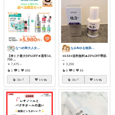
なつめ🌺大人女子のお悩み美容🫧
なみ☕ゆる無添加🌱5歳差姉妹
【神トク最大59%OFF★通常14,
⭐️4.54⭐️送料無料🔥20%OFF🉐肌
750
...
...
￥
7,475～
￥
3,200
1
1
456
0
0
84
コレ
いいね
コレ
いいね