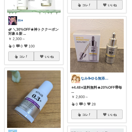
コレ
いいね
m⭐︎
🌿 ＼30%OFF★神トククーポン
対象＆新
...
￥
2,300～
0
0
100
コレ
いいね
なみ☕ゆる無添加🌱5歳差姉妹
⭐️4.48⭐️送料無料🔥20%OFF🉐毎
...
￥
2,800～
0
0
28
コレ
いいね