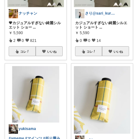
ナッチャン
さり@sari_kurashi_
💗カジュアルすぎない綺麗シル
カジュアルすぎない綺麗シルエ
エット ショー
...
ット ショート
...
￥
5,590
￥
5,590
2
0
821
0
0
14
コレ
いいね
コレ
いいね
yukisama
#ameme
#マインツ
#折り畳み