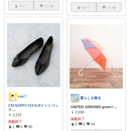
コレ
いいね
コレ
いいね
ʏᴏᴜ♡
暮らしを飾る
#30％OFF‼️
#15％ポイントバッ
UNITED ARROWS green l
...
ク
...
￥
2,090
￥
3,132
掲載終了
掲載終了
0
0
44
1
0
90