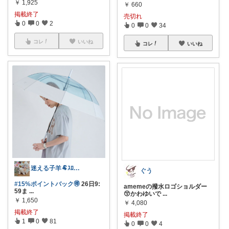
￥
1,925
￥
660
掲載終了
売切れ
0
0
2
0
0
34
コレ
いいね
コレ
いいね
迷える子羊🐏ｽﾛｰです🐢
ぐう
#15%ポイントバック🉐
26日9:
amemeの撥水ロゴショルダー
59ま
...
😚かわゆいで
...
￥
1,650
￥
4,080
掲載終了
掲載終了
1
0
81
0
0
4