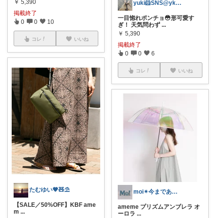
￥
5,390
yuki🐹SNS@ykooo00
掲載終了
一目惚れポンチョ😳形可愛す
0
0
10
ぎ！ 天気問わず
...
￥
5,390
コレ
いいね
掲載終了
0
0
6
コレ
いいね
たむゆい🧡🧸⛱
moi✴︎今までありがとう🙇‍♀️↓↓
【SALE／50%OFF】KBF ame
ameme プリズムアンブレラ オ
m
...
ーロラ
...