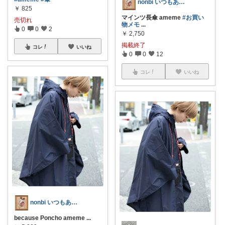
nonbi いつもありがとうございます
￥
825
マインツ長傘 ameme
#お買い
売切れ
物メモ
...
0
0
2
￥
2,750
掲載終了
コレ
いいね
0
0
12
コレ
いいね
nonbi いつもありがとうございます
because Poncho ameme
...