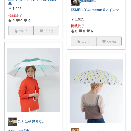
yukisama
傘
￥
1,925
#SMELLY
#ameme
#マインツ
...
掲載終了
￥
1,925
0
0
9
掲載終了
0
0
6
コレ
いいね
コレ
いいね
ことは🌱好きなもので毎日を整える
#ameme
#傘