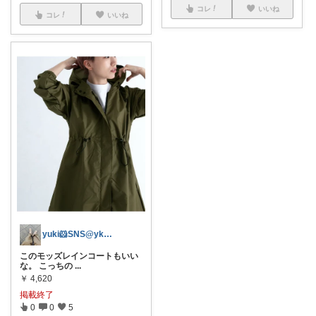
コレ
いいね
コレ
いいね
yuki🐹SNS@ykooo00
このモッズレインコートもいい
な。 こっちの
...
￥
4,620
掲載終了
0
0
5