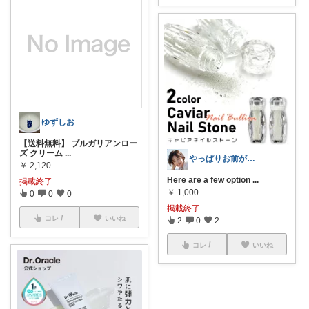
ゆずしお
【送料無料】 ブルガリアンロー
ズ クリーム
...
やっぱりお前が一番って言われたいの
￥
2,120
Here are a few option
...
掲載終了
￥
1,000
0
0
0
掲載終了
コレ
いいね
2
0
2
コレ
いいね