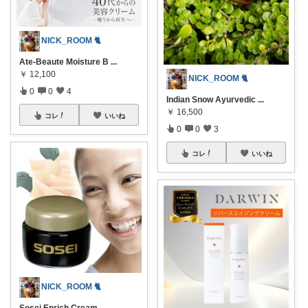
NICK_ROOM 🐈
Ate-Beaute Moisture B
...
￥
12,100
NICK_ROOM 🐈
0
0
4
Indian Snow Ayurvedic
...
￥
16,500
コレ
いいね
0
0
3
コレ
いいね
NICK_ROOM 🐈
Sosei Enrich Cream -
...