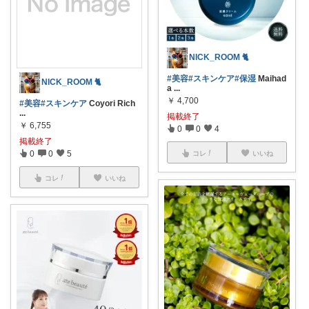
NICK_ROOM 🐈
#美容
#スキンケア
#保湿
Maihad
NICK_ROOM 🐈
a
...
￥
4,700
#美容
#スキンケア
Coyori Rich
...
掲載終了
￥
6,755
0
0
4
掲載終了
0
0
5
コレ
いいね
コレ
いいね