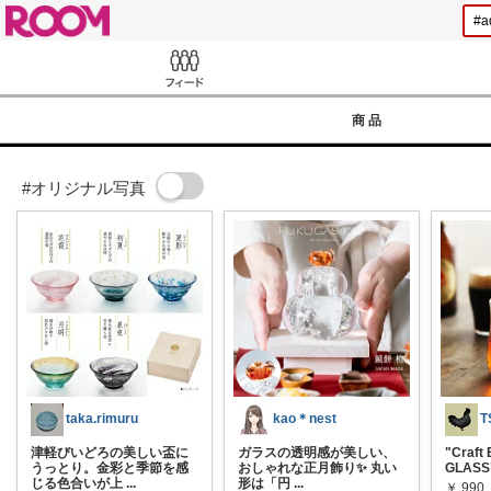
ROOM
Feed
商品
#オリジナル写真
taka.rimuru
kao＊nest
T
津軽びいどろの美しい盃に
ガラスの透明感が美しい、
"Craft
うっとり。金彩と季節を感
おしゃれな正月飾り✨ 丸い
GLASS
じる色合いが上
...
形は「円
...
￥
990