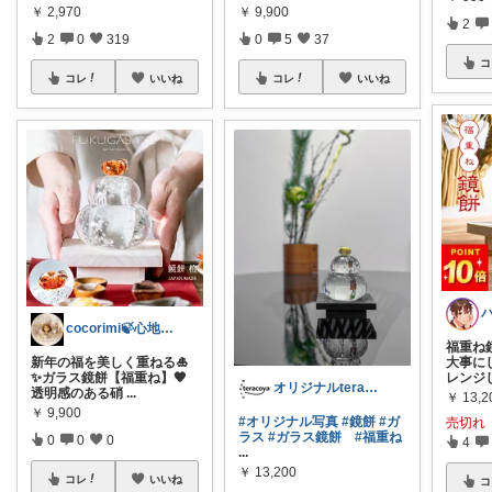
￥
2,970
￥
9,900
2
2
0
319
0
5
37
コ
コレ
いいね
コレ
いいね
cocorimi🍃心地よい暮らし
福重ね
新年の福を美しく重ねる🎍
大事に
✨ガラス鏡餅【福重ね】🧡
レンジ
オリジナルteracoyaWORLD
透明感のある硝
...
￥
13,2
￥
9,900
#オリジナル写真
#鏡餅
#ガ
売切れ
ラス
#ガラス鏡餅
#福重ね
0
0
0
4
...
￥
13,200
コレ
いいね
コ