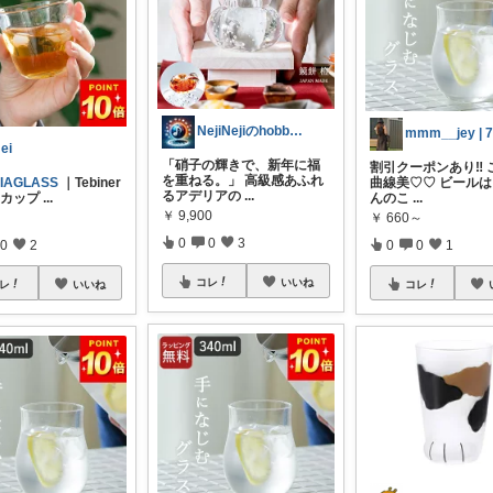
NejiNejiのhobbyGadget
ei
「硝子の輝きで、新年に福
割引クーポンあり‼️ 
を重ねる。」 高級感あふれ
IAGLASS
｜Tebiner
曲線美♡♡ ビール
るアデリアの
...
ーカップ
...
んのこ
...
￥
9,900
￥
660～
0
0
3
0
2
0
0
1
コレ
いいね
レ
いいね
コレ