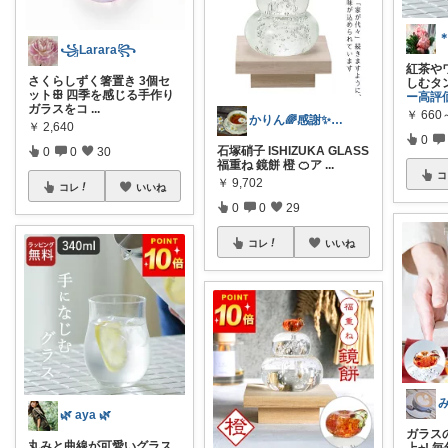
꧁Larara꧂
紅茶や
さくらしずく箸置き 3個セ
しむタ
ットꕥ 四季を感じる手作り
ー高評
ガラスをコ
...
￥
660
かりん🌈感謝✨よろしくね😘
￥
2,640
0
石塚硝子 ISHIZUKA GLASS
0
0
30
福重ね 鏡餅 橙 🍊ア
...
コ
￥
9,702
コレ
いいね
0
0
29
コレ
いいね
🌿 aya 🌿
ガラスの
丸みと曲線が可愛いグラス