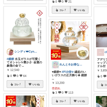
0
0
21
コレ
いいね
シンディ👑Cyndi👑
ch
#鏡餅
水玉ガラスが可愛く
アデリ
てオシャレ✨豊かさ･金運の
ャップ
れんと♔お得なもの＆可愛いもの集め💙
象徴の金で
...
ドル
￥
12,540
￥
3,85
♥鏡餅♥
#P10倍✨
縁起のい
いガラスの正月飾り🎍 鏡餅
0
0
64
0
...
￥
13,200
コレ
いいね
コ
売切れ
3
0
113
コレ
いいね