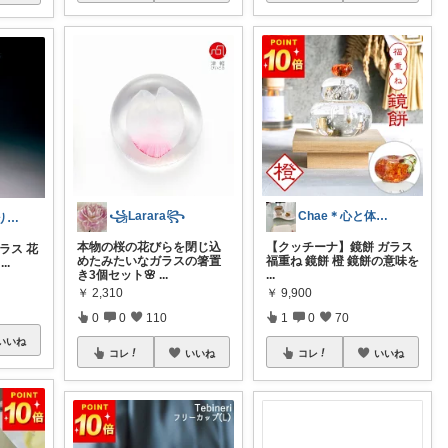
꧁Larara꧂
Chae＊心と体を健康に＊
ラク いつもありがとうございますっ😍✨
本物の桜の花びらを閉じ込
【クッチーナ】鏡餅 ガラス
ラス 花
めたみたいなガラスの箸置
福重ね 鏡餅 橙 鏡餅の意味を
...
き3個セット🌸
...
...
￥
2,310
￥
9,900
0
0
110
1
0
70
いいね
コレ
いいね
コレ
いいね