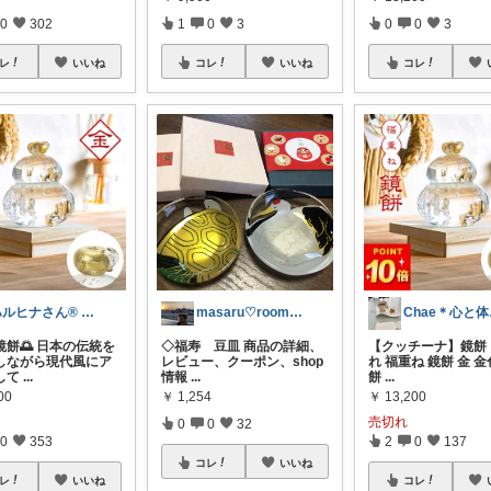
0
302
1
0
3
0
0
3
レ
いいね
コレ
いいね
コレ
ハルヒナさん®️ 『コレ❗️』歓迎
masaru♡room_5be
C
鏡餅🌅 日本の伝統を
◇福寿 豆皿 商品の詳細、
【クッチーナ】鏡餅
しながら現代風にア
レビュー、クーポン、shop
れ 福重ね 鏡餅 金 
して
...
情報
...
餅
...
00
￥
1,254
￥
13,200
売切れ
0
0
32
0
353
2
0
137
コレ
いいね
レ
いいね
コレ