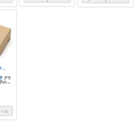
maaagrooom ʕ•ᴥ•ʔ
手
グラ
子の
...
いいね