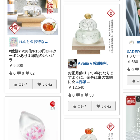
れんと♔お得なもの＆可愛いもの集め💙
m
♥鏡餅♥ P10倍✨150円OFFク
#ADER
ーポンあり🌷縁起のいいガ
i フリ
ラ
...
￥
660
Ayajia★感謝御礼
￥
9,900
0
お正月飾り いい年になりま
0
0
62
すように。金色は富の繁栄
コ
に☆
#石塚
...
コレ
いいね
￥
12,540
0
0
53
コレ
いいね