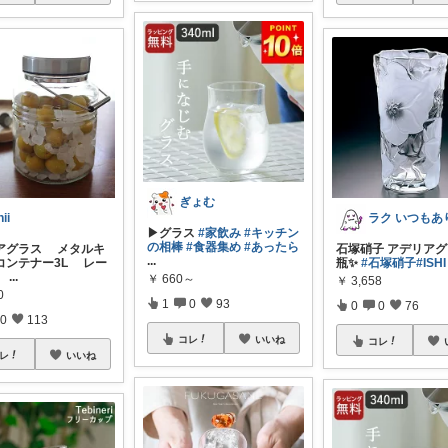
ぎょむ
ii ‪
▶︎グラス
#家飲み
#キッチン
の相棒
#食器集め
#あったら
アグラス メタルキ
石塚硝子 アデリアグ
...
コンテナー3L レー
瓶✨
#石塚硝子
#ISHI
付
...
￥
660～
￥
3,658
0
1
0
93
0
0
76
0
113
コレ
いいね
コレ
レ
いいね