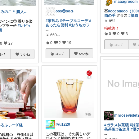
🧸
#coconeco（300
oosⓂ︎oo🍙
＊みのこ＊ 購入ありがとうございます☺️
猫の手
グラス
#親猫
#家飲み
#テーブルコーデ
#
￥
852
ワインに◎ 香りを楽
あったら便利
#おうちカフ
ンブラー🌱
#レビュ
掲載終了
...
価
...
0
0
3
￥
660～
～
0
2
19
0
27
コレ
コレ
いいね
レ
いいね
mnroseviolet
ryu1220
#ガラス抹茶碗
#抹
みるふぃー𖠚ᐝ経由購入&いいね感謝🕊
茶茶碗
#茶道具
#夏
...
この花瓶は、その美しいデ
鏡餅🍊 評価4.5以
ザインと精緻な作りで、ど