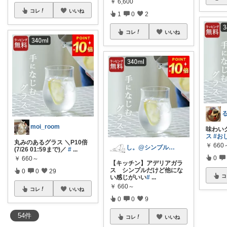
￥
6,600
コレ
いいね
1
0
2
コレ
いいね
moi_room
味わいグラ
ス
#お
丸みのあるグラス ＼P10倍
￥
660
し。@シンプルインテリア雑貨
(7/26 01:59まで)／
#
...
0
￥
660～
【キッチン】アデリアガラ
ス シンプルだけど他にな
0
0
29
コ
い感じがいい
#
...
￥
660～
コレ
いいね
0
0
9
54
件
コレ
いいね