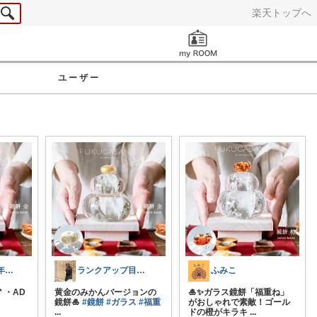
楽天トップへ
お知らせ
ユーザー
らなん🦄4.2.0年子育児
ランクアップ目指して今月頑張ります🔥
ふみこ
* ・AD
黄金のみかんバージョンの
🎍✨ガラス鏡餅「福重ね」
鏡餅🎍
#鏡餅
#ガラス
#福重
がおしゃれで素敵！ゴール
...
ドの橙がキラキ
...