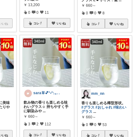
グラス L ■ サイズ：最
...
￥
13,200
￥
660～
0
0
11
0
0
8
コレ
いいね
いいね
コレ
いいね
sara🐰💕°•*:.｡. .
mm_nn
飲み物の香りも楽しめる味
に美味
香りも楽しめる樽型形状。
わいグラス☺︎ 持ちやすく手
たりや
#グラス
#おしゃれ
#味わい
に馴染みや
...
グラス
...
￥
660～
￥
660～
3
2
112
0
0
53
コレ
いいね
いいね
コレ
いいね