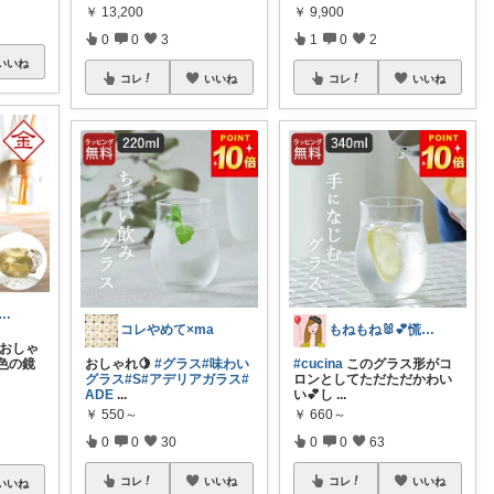
￥
13,200
￥
9,900
0
0
3
1
0
2
いいね
コレ
いいね
コレ
いいね
hae＊心と体を健康に＊
コレやめて×ma
もねもね🐰💕慌ててオリ写アップ💦
 おしゃ
金色の鏡
おしゃれ🍋
#グラス
#味わい
#cucina
このグラス形がコ
グラス
#S
#アデリアガラス
#
ロンとしてただただかわい
ADE
...
い💕し
...
￥
550～
￥
660～
0
0
30
0
0
63
コレ
いいね
コレ
いいね
いいね