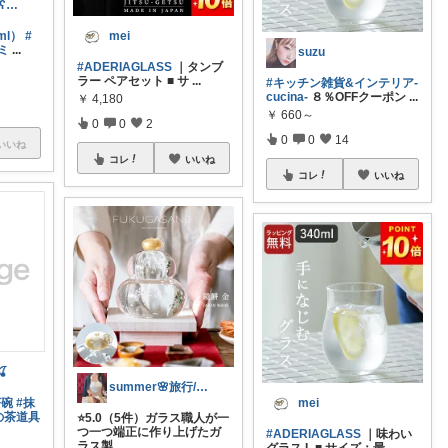
maaagrooom ʕ•ᴥ•ʔ
ml）
#
mei
ミ
...
suzu
#ADERIAGLASS
｜タンブ
ラー ペアセット ■ サ
...
#キッチン雑貨&インテリア-
cucina-
８％OFFクーポン
...
￥
4,180
￥
660～
0
0
2
0
0
14
いいね
コレ
いいね
コレ
いいね
🍒
summer🌸旅行/ベビー/ふるさと
茶碗
#抹
mei
の茶道具
⭐️5.0（5件）ガラス職人が一
つ一つ端正に作り上げたガ
#ADERIAGLASS
｜味わい
ラス製
...