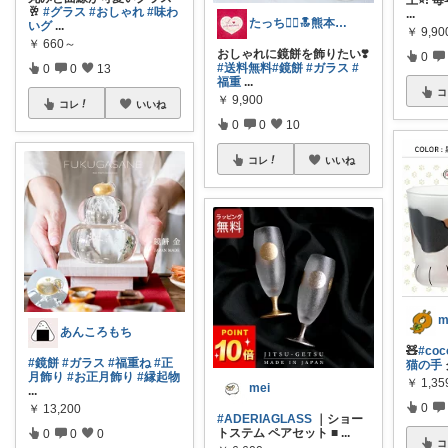
上⭐︎!
🥂
#グラス
#おしゃれ
#味わ
...
たっち🙇‍♀️🔝熊本Rｸﾗｯﾁ募金
いグ
...
￥
9,90
￥
660～
おしゃれに鏡餅を飾りたい❣️
0
#送料無料
#鏡餅
#ガラス
#
0
0
13
福重
...
コ
￥
9,900
コレ
いいね
0
0
10
コレ
いいね
あんころもち
🧸
#co
#鏡餅
#ガラス
#福重ね
#正
猫の手
月飾り
#お正月飾り
#縁起物
￥
1,35
mei
...
0
￥
13,200
#ADERIAGLASS
｜ショー
トステム ペアセット ■
...
0
0
0
コ