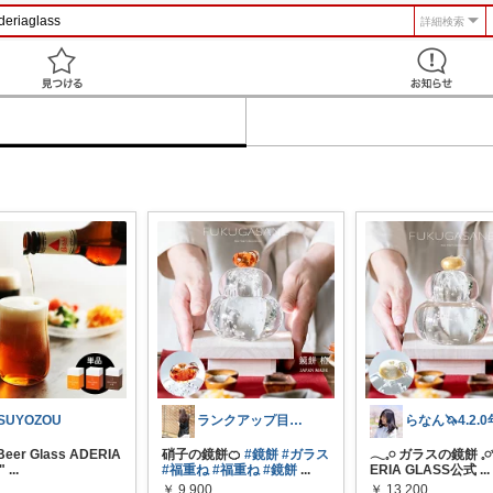
詳細検索
見つける
SUYOZOU
ランクアップ目指して今月頑張ります🔥
 Beer Glass ADERIA
硝子の鏡餅🍊
#鏡餅
#ガラス
𓂃𓈒𓏸 ガラスの鏡餅 𓈒
"
...
#福重ね
#福重ね
#鏡餅
...
ERIA GLASS公式
...
￥
9,900
￥
13,200