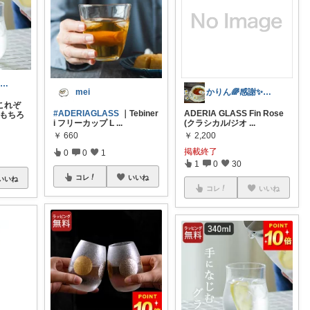
mmm__jey | 7歳差兄弟ママ☺︎
mei
かりん🌈感謝✨よろしくね😘
これぞ
#ADERIAGLASS
｜Tebiner
ADERIA GLASS Fin Rose
はもちろ
i フリーカップ L
...
(クラシカル/ジオ
...
￥
660
￥
2,200
掲載終了
0
0
1
1
0
30
コレ
いいね
いいね
コレ
いいね