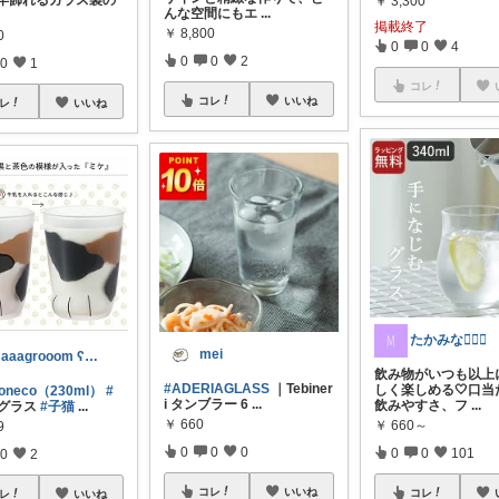
 毎年飾れるガラス製の
￥
3,300
んな空間にもエ
...
掲載終了
￥
8,800
0
0
0
4
0
0
2
0
1
コレ
コレ
いいね
レ
いいね
たかみな👱🏻‍♀️
mei
maaagrooom ʕ•ᴥ•ʔ
飲み物がいつも以上
#ADERIAGLASS
｜Tebiner
しく楽しめる🤍口当
coneco（230ml）
#
i タンブラー 6
...
飲みやすさ、フ
...
グラス
#子猫
...
￥
660
￥
660～
9
0
0
0
0
0
101
0
2
コレ
いいね
コレ
レ
いいね