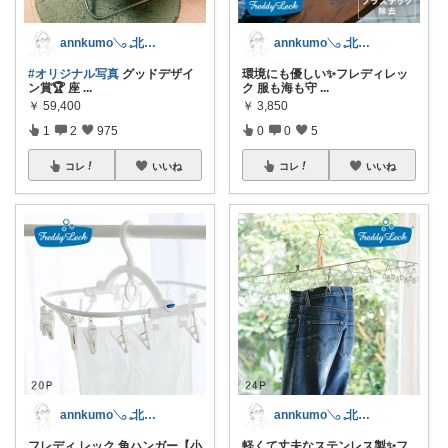
annkumo𓂅 𓈒北欧ゆるミニマル
annkumo𓂅 𓈒北欧ゆるミニマル
#オリジナル写真
グッドデザイ
環境にも優しい✨フレディレッ
ン賞🏆 座
...
ク 服も海も守
...
￥
59,400
￥
3,850
1
2
975
0
0
5
コレ
いいね
コレ
いいね
annkumo𓂅 𓈒北欧ゆるミニマル
annkumo𓂅 𓈒北欧ゆるミニマル
フレディ レック 角ハンガー【小
軽くて丈夫なステンレス製✨フ