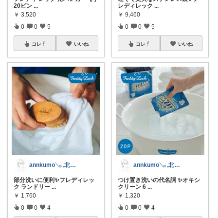
20ピン
...
レディレック
...
￥
3,520
￥
9,460
0
0
5
0
0
5
コレ
いいね
コレ
いいね
annkumo𓂅 𓈒北欧ゆるミニマル
annkumo𓂅 𓈒北欧ゆるミニマル
部分洗いに便利✨フレディレッ
つけ置き洗いの代名詞 ✨オキシ
ク ランドリー
...
クリーン 6
...
￥
1,760
￥
1,320
0
0
4
0
0
4