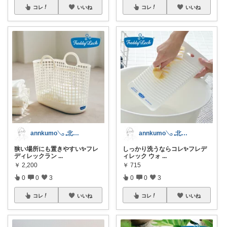
コレ
いいね
コレ
いいね
annkumo𓂅 𓈒北欧ゆるミニマル
annkumo𓂅 𓈒北欧ゆるミニマル
狭い場所にも置きやすい✨フレ
しっかり洗うならコレ✨フレデ
ディレックラン
...
ィレック ウォ
...
￥
2,200
￥
715
0
0
3
0
0
3
コレ
いいね
コレ
いいね