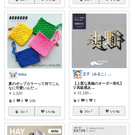
王子（みるこ）👑便利グッズ×QOL向上
misa
【上質な真鍮のオーダー表札】
夏のポップカラーって何でこん
🎈高級感あ
...
なに可愛いんだ
...
￥
31,185～
￥
1,320
0
0
2
0
0
106
コレ
いいね
コレ
いいね