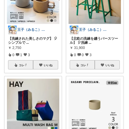
王子（みるこ）👑便利グッズ×QOL向上
王子（みるこ）👑便利グッズ×QOL向上
【北欧の洗練を纏うバースツー
【洗練された美しさのマグ】 🎈
ル】 🎈洗練
...
シンプルで
...
￥
31,900
￥
2,750
0
0
3
0
1
3
コレ
いいね
コレ
いいね