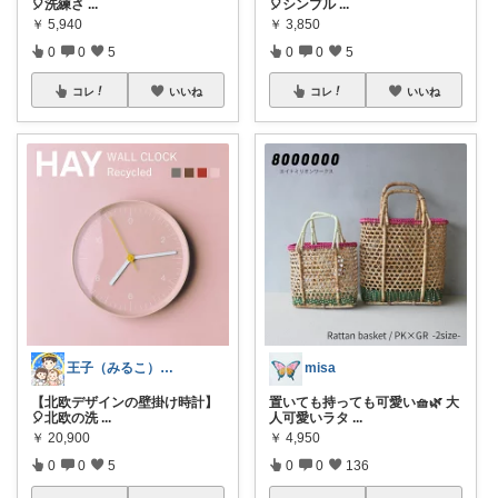
🎈洗練さ
...
🎈シンプル
...
￥
5,940
￥
3,850
0
0
5
0
0
5
コレ
いいね
コレ
いいね
王子（みるこ）👑便利グッズ×QOL向上
misa
【北欧デザインの壁掛け時計】
置いても持っても可愛い🧺🌿 大
🎈北欧の洗
...
人可愛いラタ
...
￥
20,900
￥
4,950
0
0
5
0
0
136