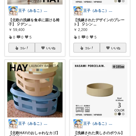
王子（みるこ）👑便利グッズ×QOL向上
王子（みるこ）👑便利グッズ×QOL向上
【北欧の洗練を食卓に届ける椅
【洗練されたデザインのプレー
子】 🎈デン
...
ト】 🎈シン
...
￥
59,400
￥
2,200
0
0
5
0
0
5
コレ
いいね
コレ
いいね
王子（みるこ）👑便利グッズ×QOL向上
王子（みるこ）👑便利グッズ×QOL向上
【北欧HAYのおしゃれなカゴ】
【洗練された美しさのボウル】