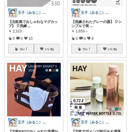
王子（みるこ）👑便利グッズ×QOL向上
王子（みるこ）👑便利グッズ×QOL向上
【北欧風でおしゃれなマグカッ
【洗練されたグレーの器】 🎈シ
プ】 🎈洗練
...
ンプルで美
...
￥
2,310
￥
1,650～
0
0
10
0
0
8
コレ
いいね
コレ
いいね
王子（みるこ）👑便利グッズ×QOL向上
王子（みるこ）👑便利グッズ×QOL向上
【北欧HAYのおしゃれな洗濯か
【北欧デザインで毎日をお洒落