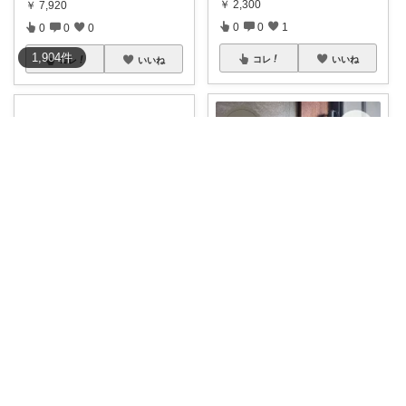
￥
2,300
￥
7,920
0
0
1
0
0
0
1,904
件
コレ
いいね
コレ
いいね
𝚖𝚘𝚗𝚊...
王子（みるこ）👑便利グッズ×QOL向上
【HAY TOTE BAG NAVY】
...
【日本限定色のHAYトートバッ
グ】 🎈2
...
￥
3,300
￥
3,300
0
0
16
1
0
1
コレ
いいね
コレ
いいね