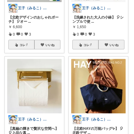
王子（みるこ）👑便利グッズ×QOL向上
王子（みるこ）👑便利グッズ×QOL向上
【洗練された大人の小鉢】 🎈シ
【北欧デザインのおしゃれポー
ンプルで使
...
チ】 🎈オー
...
￥
1,650
￥
6,600
0
0
3
0
0
3
コレ
いいね
コレ
いいね
王子（みるこ）👑便利グッズ×QOL向上
王子（みるこ）👑便利グッズ×QOL向上
【北欧HAYの万能バッグ✨】 🎈
【真鍮の輝きで贅沢な空間へ】
北欧デザ
...
🎈上品な真
...