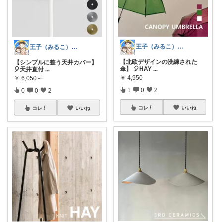
王子（みるこ）👑便利グッズ×QOL向上
王子（みるこ）👑便利グッズ×QOL向上
【北欧デザインの洗練された
【シンプルに整う天井カバー】
傘】 🎈HAY
...
🎈天井直付
...
￥
4,950
￥
6,050～
1
0
2
0
0
2
コレ
いいね
コレ
いいね