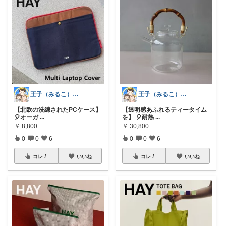
王子（みるこ）👑便利グッズ×QOL向上
王子（みるこ）👑便利グッズ×QOL向上
【北欧の洗練されたPCケース】
【透明感あふれるティータイム
🎈オーガ
...
を】 🎈耐熱
...
￥
8,800
￥
30,800
0
0
6
0
0
6
コレ
いいね
コレ
いいね