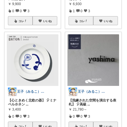
￥
6,930
￥
9,900
1
0
3
0
0
3
コレ
いいね
コレ
いいね
王子（みるこ）👑便利グッズ×QOL向上
王子（みるこ）👑便利グッズ×QOL向上
【洗練された空間を演出する表
【心ときめく北欧の器】 🎈ミナ
札】 🎈高級
...
ペルホネン
...
￥
21,780～
￥
3,400
0
0
3
0
0
3
コレ
いいね
コレ
いいね