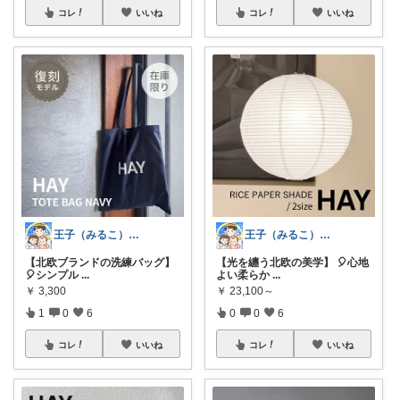
コレ
いいね
コレ
いいね
王子（みるこ）👑便利グッズ×QOL向上
王子（みるこ）👑便利グッズ×QOL向上
【北欧ブランドの洗練バッグ】
【光を纏う北欧の美学】 🎈心地
🎈シンプル
...
よい柔らか
...
￥
3,300
￥
23,100～
1
0
6
0
0
6
コレ
いいね
コレ
いいね