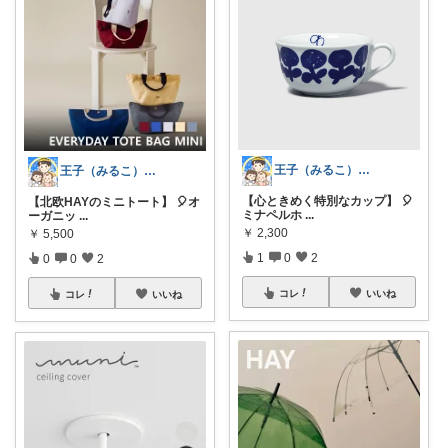
王子（みるこ）👑便利グッズ×QOL向上
王子（みるこ）👑便利グッズ×QOL向上
【心ときめく特別なカップ】 🎈
【北欧HAYのミニトート】 🎈オ
ミナペルホ
...
ーガニッ
...
￥
2,300
￥
5,500
1
0
2
0
0
2
コレ
いいね
コレ
いいね