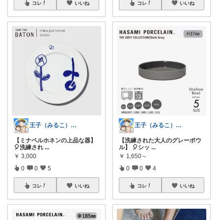
コレ
いいね
コレ
いいね
王子（みるこ）👑便利グッズ×QOL向上
王子（みるこ）👑便利グッズ×QOL向上
【洗練された大人のグレーボウ
【ミナペルホネンの上品な器】
ル】 🎈シッ
...
🎈洗練され
...
￥
1,650～
￥
3,000
0
0
4
0
0
5
コレ
いいね
コレ
いいね