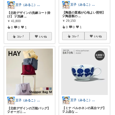
王子（みるこ）👑便利グッズ×QOL向上
王子（みるこ）👑便利グッズ×QOL向上
【陶器の質感が心地よい照明】
【北欧デザインの洗練コート掛
🎈陶器製の
...
け】 🎈洗練
...
￥
29,150
￥
41,800
0
0
1
0
0
1
コレ
いいね
コレ
いいね
王子（みるこ）👑便利グッズ×QOL向上
王子（みるこ）👑便利グッズ×QOL向上
【ミナ ペルホネンの高台マグ】
【北欧デザインの万能バッグ】
🎈上品な
...
🎈オーガニ
...