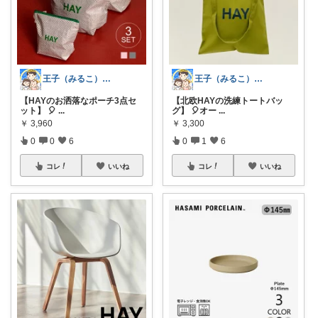
王子（みるこ）👑便利グッズ×QOL向上
王子（みるこ）👑便利グッズ×QOL向上
【HAYのお洒落なポーチ3点セ
【北欧HAYの洗練トートバッ
ット】 🎈
...
グ】 🎈オー
...
￥
3,960
￥
3,300
0
0
6
0
1
6
コレ
いいね
コレ
いいね