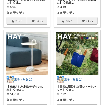
ご】 🎈北
...
に】 🎈洗練
...
￥
5,940
￥
3,190
0
0
7
0
0
7
コレ
いいね
コレ
いいね
王子（みるこ）👑便利グッズ×QOL向上
王子（みるこ）👑便利グッズ×QOL向上
【洗練された北欧デザインの
【日常に馴染む上質なトートバ
机】 🎈HAY
...
ッグ】 🎈オ
...
￥
51,700
￥
7,920
0
0
7
0
0
7