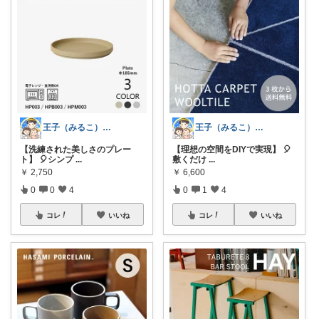
王子（みるこ）👑便利グッズ×QOL向上
王子（みるこ）👑便利グッズ×QOL向上
【理想の空間をDIYで実現】 🎈
【洗練された美しさのプレー
敷くだけ
...
ト】 🎈シンプ
...
￥
6,600
￥
2,750
0
1
4
0
0
4
コレ
いいね
コレ
いいね