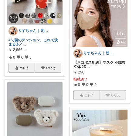
りすちゃん │ 朝コレ
#＼朝のテンション、これで決
まる☕️／
...
￥
2,666～
りすちゃん │ 朝コレ
0
0
8
【ネコポス配送】マスク 不織布
立体 2D
...
コレ
いいね
￥
290
掲載終了
0
0
4
コレ
いいね