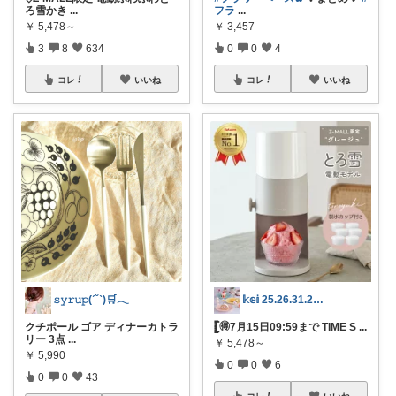
ろ雪かき
...
フラ
...
￥
5,478～
￥
3,457
3
8
634
0
0
4
コレ
いいね
コレ
いいね
𝚜𝚢𝚛𝚞𝚙(ˊ˘ˋ)🛒𓂃
𝕜𝕖𝕚 25.26.31.2日💓
クチポール ゴア ディナーカトラ
𓊈🉐7月15日09:59まで TIME S
...
リー 3点
...
￥
5,478～
￥
5,990
0
0
6
0
0
43
コレ
いいね