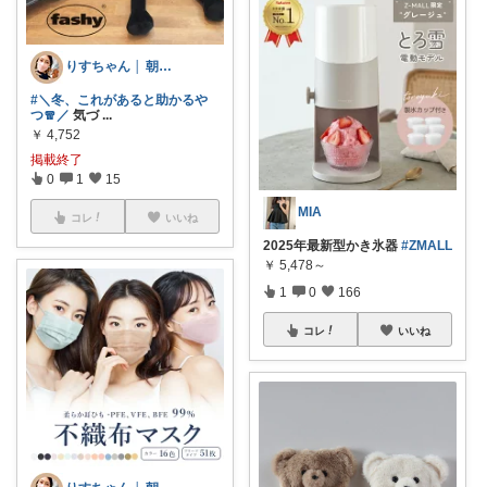
りすちゃん │ 朝コレ
#＼冬、これがあると助かるや
つ🧣／
気づ
...
￥
4,752
掲載終了
0
1
15
MIA
コレ
いいね
2025年最新型かき氷器
#ZMALL
￥
5,478～
1
0
166
コレ
いいね