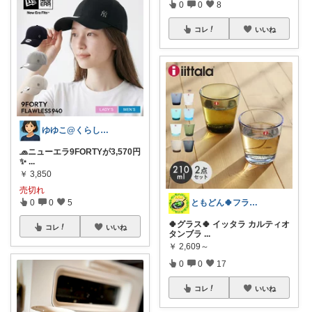
0
0
8
コレ
いいね
ゆゆこ@くらしを楽に便利に✨
🧢ニューエラ9FORTYが3,570円
✨
...
￥
3,850
売切れ
0
0
5
ともどん🍀フライパン料理ある暮らし🍳
🍀グラス🍀 イッタラ カルティオ
コレ
いいね
タンブラ
...
￥
2,609～
0
0
17
コレ
いいね