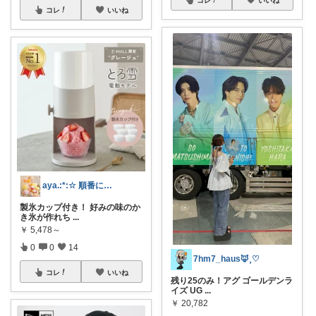
コレ
いいね
aya.:*:☆ 順番にお伺いします
製氷カップ付き！ 好みの味のか
き氷が作れち
...
￥
5,478～
0
0
14
7hm7_haus‪🦊⸒♡
コレ
いいね
残り25のみ！アグ ゴールデンラ
イズ UG
...
￥
20,782