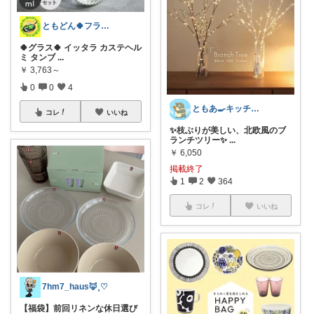
ともどん🍀フライパン料理ある暮らし🍳
🍀グラス🍀 イッタラ カステヘル
ミ タンブ
...
￥
3,763～
0
0
4
ともあ🍳キッチンと暮らし
コレ
いいね
✨枝ぶりが美しい、北欧風のブ
ランチツリー✨
...
￥
6,050
掲載終了
1
2
364
コレ
いいね
7hm7_haus‪🦊⸒♡
【福袋】前回リネンな休日選び