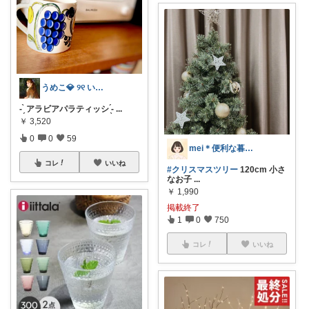
うめこ💎 ୨୧ いつも感謝 ୨୧
- ̗̀ アラビアパラティッシ ̖́-
...
￥
3,520
0
0
59
mei＊便利な暮らし🌸かわいいもの
コレ
いいね
#クリスマスツリー
120cm 小さ
なお子
...
￥
1,990
掲載終了
1
0
750
コレ
いいね