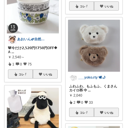
コレ
いいね
あおいん🌿自然派&無添加さん
🐼今だけ𝟮,𝟱𝟮𝟬円‼︎𝟳𝟱𝟬円OFF🔶
A
...
￥
2,540～
1
0
75
コレ
いいね
___yoko.rty 🕊🌙
ふわふわ、もふもふ、くまさん
カイロ🧸 中
...
￥
2,040
2
0
33
コレ
いいね