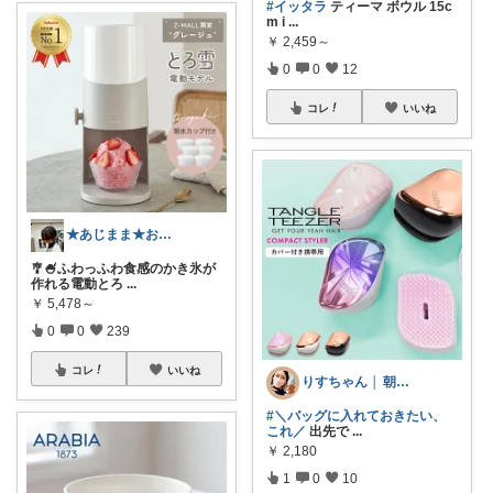
#イッタラ
ティーマ ボウル 15c
m i
...
￥
2,459～
0
0
12
コレ
いいね
★あじまま★おすすめ紹介中🐾🤍
🎐🍧ふわっふわ食感のかき氷が
作れる電動とろ
...
￥
5,478～
0
0
239
コレ
いいね
りすちゃん │ 朝コレ
#＼バッグに入れておきたい、
これ／
出先で
...
￥
2,180
1
0
10