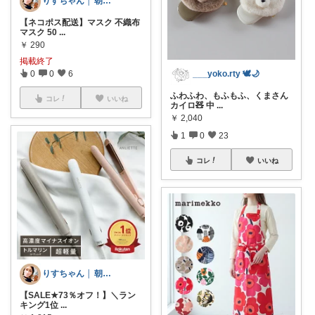
りすちゃん │ 朝コレ
【ネコポス配送】マスク 不織布
マスク 50
...
￥
290
掲載終了
0
0
6
___yoko.rty 🕊🌙
ふわふわ、もふもふ、くまさん
コレ
いいね
カイロ🧸 中
...
￥
2,040
1
0
23
コレ
いいね
りすちゃん │ 朝コレ
【SALE★73％オフ！】＼ラン
キング1位
...