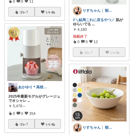
0
0
11
りすちゃん │ 朝コレ
コレ
いいね
#＼結局これに戻るやつ／
肌が
ゆらいでる
...
￥
4,180
掲載終了
0
0
12
コレ
いいね
あかゆり＊高校娘と2人＊朝コレ
2025年最新モデルがグレージュ
でオシャレ
...
￥
5,478～
0
0
354
コレ
いいね
りすちゃん │ 朝コレ