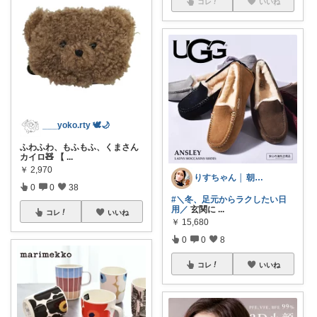
コレ
いいね
___yoko.rty 🕊🌙
ふわふわ、もふもふ、くまさん
カイロ🧸 【
...
￥
2,970
りすちゃん │ 朝コレ
0
0
38
#＼冬、足元からラクしたい日
用／
玄関に
...
コレ
いいね
￥
15,680
0
0
8
コレ
いいね