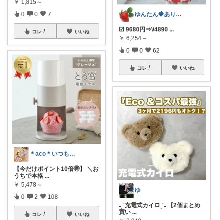
￥
1,815～
0
0
7
ゆんたん🍓ありがとう(୨୧•͈ᴗ•͈)
︎︎︎︎︎︎☑︎ 9680円⇒\\4890
...
コレ
いいね
￥
6,254～
0
0
62
コレ
いいね
＊aco＊いつもありがとうございます♡
【今だけポイント10倍🉐】 ＼お
うちで本格
...
￥
5,478～
ゆ
0
2
108
˗ˏˋ充電式カイロˎˊ˗ 【2個まとめ
買い
...
コレ
いいね