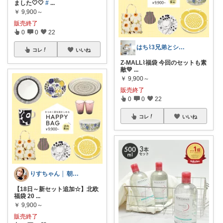
ました🤍🤍
#
...
￥
9,900～
販売終了
0
0
22
はち⌇3兄弟とシンプルな暮らし
コレ
いいね
Z-MALL⌇福袋 今回のセットも素
敵💛
...
￥
9,900～
販売終了
0
0
22
コレ
いいね
りすちゃん │ 朝コレ
【18日～新セット追加☆】北欧
福袋 20
...
￥
9,900～
販売終了