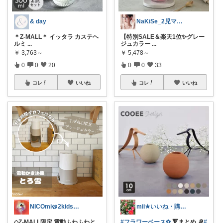
& day
NaKiSe_2児ママ🌸訪問感謝です
＊Z-MALL＊ イッタラ カステヘ
【特別SALE＆楽天1位✨グレー
ルミ
...
ジュカラー
...
￥
3,763～
￥
5,478～
0
0
20
0
0
33
コレ
いいね
コレ
いいね
NICOmi🥨2kidsママ👦👧
mii★いいね・購入感謝です💓
◇Z-MALL限定 電動ふわふわと
#フラワーベース✿︎
🔻まとめ 🔎
#