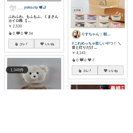
___yoko.rty 🕊🌙
ふわふわ、もふもふ、くまさん
カイロ🧸 【
...
￥
2,530
0
0
34
りすちゃん │ 朝コレ
#これめっちゃ欲しいやつ！
＼
コレ
いいね
音と灯りだけ
...
￥
4,143
0
0
7
1,048
件
コレ
いいね
___yoko.rty 🕊🌙
ふわふわ、もふもふ、くまさん
カイロ🧸 【
...