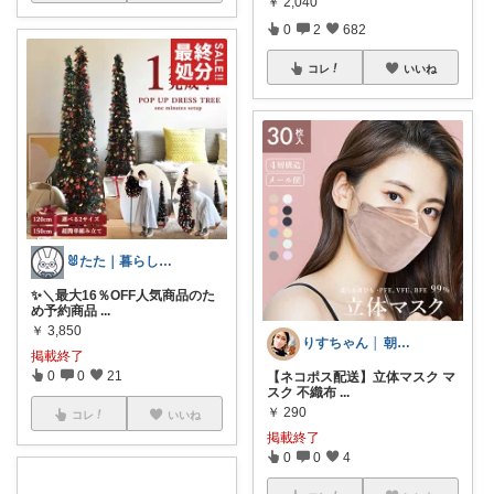
￥
2,040
0
2
682
コレ
いいね
🐰たた｜暮らしと子育て
✨＼最大16％OFF人気商品のた
め予約商品
...
￥
3,850
りすちゃん │ 朝コレ
掲載終了
0
0
21
【ネコポス配送】立体マスク マ
スク 不織布
...
￥
290
コレ
いいね
掲載終了
0
0
4