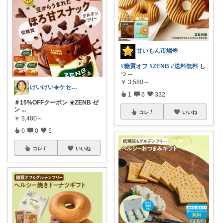
甘いもん市場🌟
#糖質オフ
#ZENB
#送料無料
し
っ
...
￥
3,580～
けいけい☀️ケセラセラと軽やかに🌻
1
6
332
＃15%OFFクーポン ☀️ZENB ゼ
ン
...
コレ
いいね
￥
3,480～
0
0
5
コレ
いいね