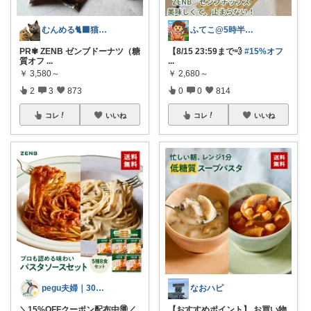
むんめる🐈‍⬛猫と快適ライフ🐈朝コレ
ふてこ@5時半頃ｺﾚ/京都のｲｲもの🍵
PR✾ ZENB ゼンブドーナツ（糖
【8/15 23:59まで💨
#15%オフ
質オフ
...
...
￥
3,580～
￥
2,680～
2
3
873
0
0
814
コレ
いいね
コレ
いいね
pegu夫婦｜30代ふたり暮らし🌿
なおハピ
＼15%OFFクーポン配布中🉐／
【おすすめポイント】 お買い物