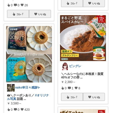
コレ
いいね
0
0
26
コレ
いいね
ピングレ
＼ヘルシーなのに本格派！脂質
40%オフの罪
...
￥
2,380～
nako🌸日々感謝✨
0
1
8
🍩＼クーポンあり／
#オリジナ
コレ
いいね
ル写真
話題
...
￥
3,580～
0
0
420