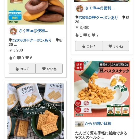
さく🌸🦔@便利でかわいいを探す旅
💐
#20%OFFクーポンあり
💐8/
20
...
￥
3,480
さく🌸🦔@便利でかわいいを探す旅
1
0
7
💐
#20%OFFクーポンあり
💐8/
20
...
コレ
いいね
￥
3,980
0
0
6
コレ
いいね
からだ想い日和
たんぱく質を手軽に補給できる
✨大人のヘルシ
...