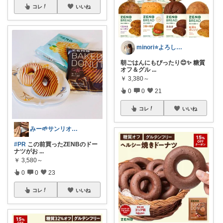
コレ
いいね
minori⭐️よろしくお願いします💕
朝ごはんにもぴったり😊✨ 糖質
オフ＆グル
...
￥
3,380～
0
0
21
コレ
いいね
みー🌱サンリオ好き2boysママ
#PR
この前買ったZENBのドー
ナツがお
...
￥
3,580～
0
0
23
コレ
いいね