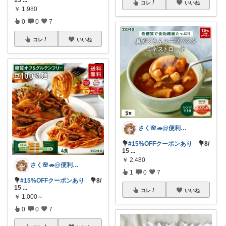
15
...
コレ
いいね
￥
1,980
0
0
7
コレ
いいね
さく🌸🦔@便利でかわいいを探す旅
💐
#15%OFFクーポンあり
💐8/
15
...
￥
2,480
さく🌸🦔@便利でかわいいを探す旅
1
0
7
💐
#15%OFFクーポンあり
💐8/
15
...
コレ
いいね
￥
1,000～
0
0
7