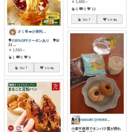
￥
1,480～
0
0
10
コレ
いいね
さく🌸🦔@便利でかわいいを探す旅
💐
#30%OFFクーポンあり
💐8/
11
...
￥
1,550～
1
0
9
コレ
いいね
natsuki @ntskii.___
小麦不使用でタンパク質が摂れ