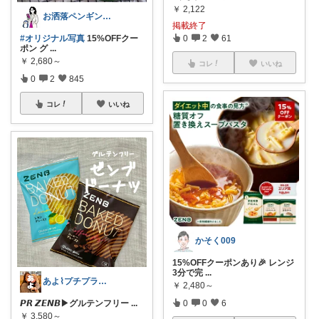
￥
2,122
お洒落ペンギン🐧暮らし×ときめき
掲載終了
#オリジナル写真
15%OFFクー
0
2
61
ポン グ
...
￥
2,680～
コレ
いいね
0
2
845
コレ
いいね
かそく009
15%OFFクーポンあり🎉 レンジ
3分で完
...
あよ⌇プチプラ大好き男の子ママ♥
￥
2,480～
𝙋𝙍 𝙕𝙀𝙉𝘽▶︎グルテンフリー
...
0
0
6
￥
3,580～