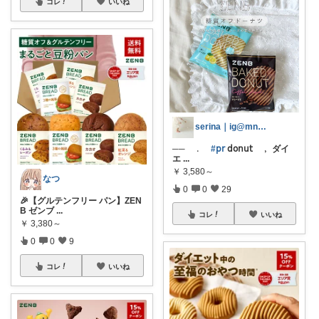
コレ
いいね
serina｜ig@mn.cloud__
── ﹒
#𝗉𝗋
𝖽𝗈𝗇𝗎𝗍 ﹐ ダイ
エ
...
￥
3,580～
なつ
0
0
29
🎉【グルテンフリー パン】ZEN
B ゼンブ
...
コレ
いいね
￥
3,380～
0
0
9
コレ
いいね