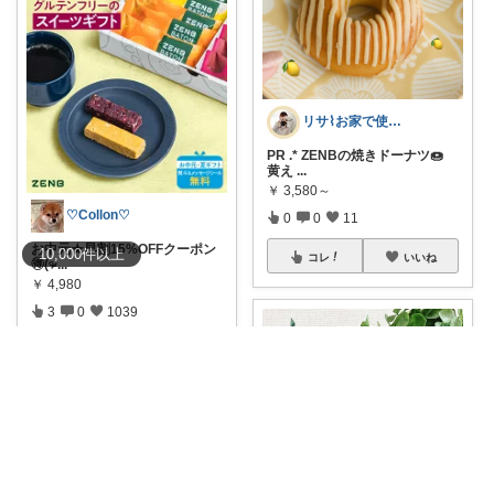
リサ⌇お家で使えるときめくモノ ୨୧˖*
PR .* ZENBの焼きドーナツ🍩
黄え
...
￥
3,580～
♡Collon♡
0
0
11
お中元★早割15%OFFクーポン
10,000
件
以上
コレ
いいね
🉐(ᵒ̴̷
...
￥
4,980
3
0
1039
コレ
いいね