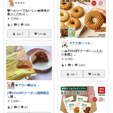
ʜ ᴀ ʀ ᴜ
🕊️ヘルシーでおいしい🍩身体が
喜ぶこだわり
...
￥
3,580～
2
0
586
コレ
いいね
カナチ🌼いつもご覧くださり感謝ꕤ
⋆⸜🎫15%OFFクーポン♪ふんわ
り食感と
...
￥
3,580～
4
1
1347
コレ
いいね
💎アロハ🕊️ゆる無添加🔥身体に優し
#🉐15%OFFクーポン(期間限定
＼糖
...
￥
3,680～
2
0
87