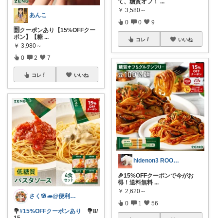
て、糖質オフ！
...
￥
3,580～
あんこ
0
0
9
🈹クーポンあり【15%OFFクー
ポン】【糖
...
コレ
いいね
￥
3,980～
0
2
7
コレ
いいね
hidenon3 ROOM訪問購入感謝！
🎉15%OFFクーポンで今がお
得！送料無料
...
￥
2,620～
さく🌸🦔@便利でかわいいを探す旅
0
1
56
💐
#15%OFFクーポンあり
💐8/