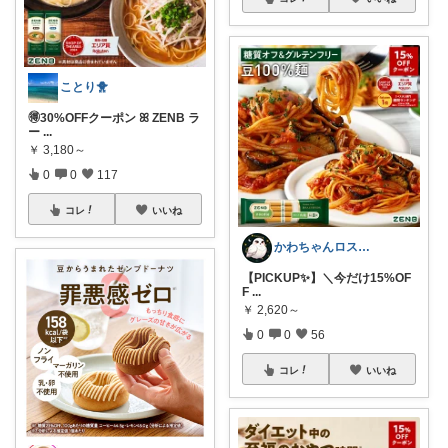
ことり🐥
🉐30%OFFクーポン ꕤ ZENB ラ
ー
...
￥
3,180～
0
0
117
コレ
いいね
​かわちゃんロス✨️@コラムで綴る紹介
​【PICKUP✨️】＼今だけ15%OF
F
...
￥
2,620～
0
0
56
コレ
いいね