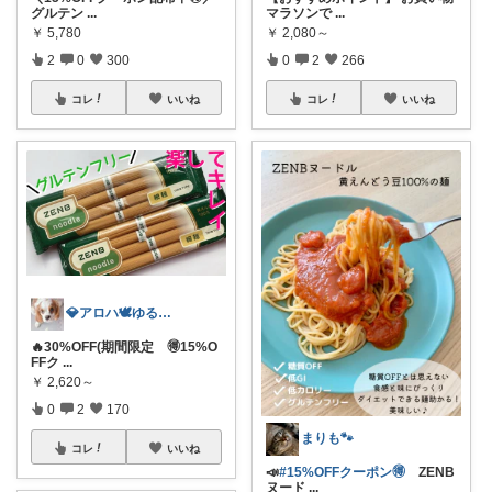
グルテン
...
マラソンで
...
￥
5,780
￥
2,080～
2
0
300
0
2
266
コレ
いいね
コレ
いいね
💎アロハ🕊️ゆる無添加🔥身体に優し
🔥30%OFF(期間限定 🉐15%O
FFク
...
￥
2,620～
0
2
170
まりも🐾
コレ
いいね
📣
#15%OFFクーポン🉐
ZENB
ヌード
...