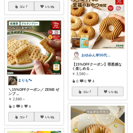
コレ
いいね
おゆみん🌸50代からの快適暮らし
【15%OFFクーポン】罪悪感な
く楽しめる
...
￥
3,580～
まりも🐾
0
0
4
＼15%OFFクーポン／ ZENB ゼ
コレ
いいね
ンブ
...
￥
2,680～
0
0
4
コレ
いいね