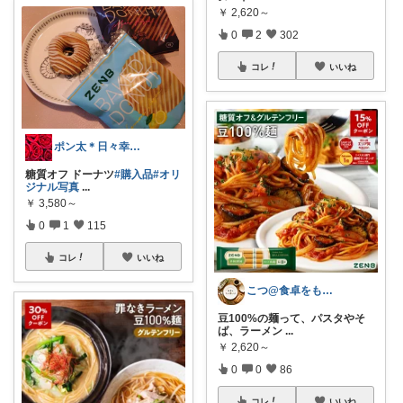
￥
2,620～
0
2
302
コレ
いいね
ポン太＊日々幸せ＊お買物感謝♡
糖質オフ ドーナツ
#購入品
#オリ
ジナル写真
...
￥
3,580～
0
1
115
コレ
いいね
こつ@食卓をもっと楽しく♪
豆100%の麺って、パスタやそ
ば、ラーメン
...
￥
2,620～
0
0
86
コレ
いいね