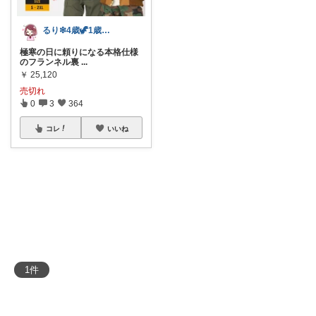
るり❇︎4歳🦖1歳🎀ママ
極寒の日に頼りになる本格仕様
のフランネル裏
...
￥
25,120
売切れ
0
3
364
コレ
いいね
1
件