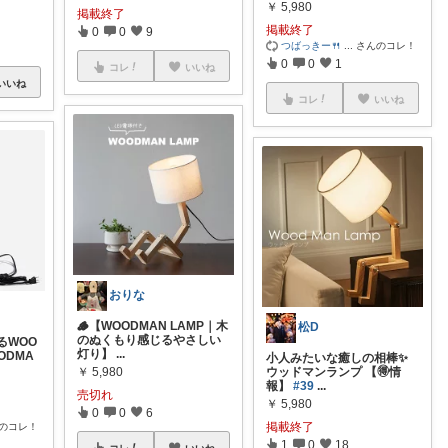
￥
5,980
掲載終了
掲載終了
0
0
9
つばっきー🍴
...
さんのコレ！
0
0
1
コレ
いいね
いいね
コレ
いいね
おりな
🪵【WOODMAN LAMP｜木
松D
のぬくもり感じるやさしい
るWOO
灯り】
...
ODMA
小人みたいな癒しの相棒✨
￥
5,980
ウッドマンランプ 【🉐情
報】
#39
...
売切れ
￥
5,980
0
0
6
掲載終了
のコレ！
1
0
18
コレ
いいね