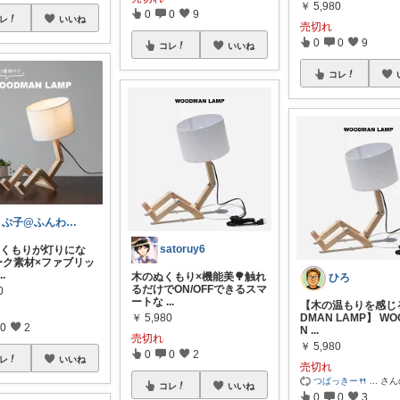
￥
5,980
0
0
9
レ
いいね
売切れ
0
0
9
コレ
いいね
コレ
さぶ子@ふんわりインテリア♪
satoruy6
ぬくもりが灯りにな
オーク素材×ファブリッ
...
木のぬくもり×機能美🌳触れ
ひろ
るだけでON/OFFできるスマ
0
ートな
...
【木の温もりを感じ
￥
5,980
DMAN LAMP】 WO
0
2
N
...
売切れ
￥
5,980
0
0
2
レ
いいね
売切れ
つばっきー🍴
...
さん
コレ
いいね
0
0
3