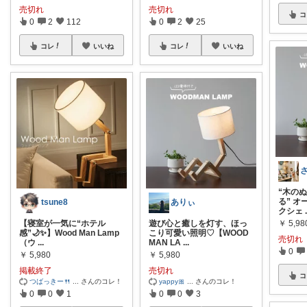
売切れ
売切れ
コ
0
2
112
0
2
25
コレ
いいね
コレ
いいね
“木の
る” 
tsune8
ありぃ
クシェ
【寝室が一気に“ホテル
遊び心と癒しを灯す、ほっ
￥
5,98
感”🌙✨】Wood Man Lamp
こり可愛い照明♡【WOOD
売切れ
（ウ
...
MAN LA
...
0
￥
5,980
￥
5,980
掲載終了
売切れ
コ
つばっきー🍴
...
さんのコレ！
yappy🎀
...
さんのコレ！
0
0
1
0
0
3