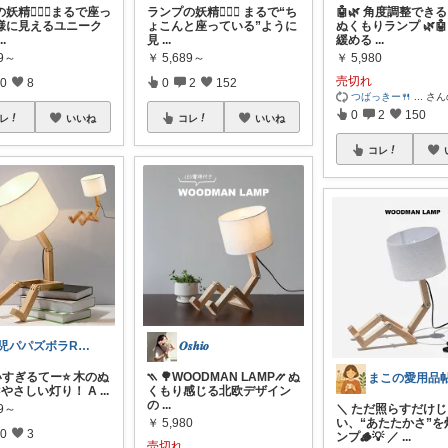
妖精🧝‍♀️✨まるで座っ
ランプの妖精🧝‍♀️✨ まるで“ち
🤖🌿 角度調整でき
様に見えるユニーク
ょこんと座っている”ように
ぬくもりランプ 🌿
...
見
...
緩める
...
89～
￥
5,689～
￥
5,980
売切れ
0
8
0
2
152
つばっきー🍴
...
さん
0
2
150
レ
いいね
コレ
いいね
コレ
2児パパズボラROOM
𝑶𝒔𝒉𝒊𝒐
いすぎるてー⭐️ 木のぬ
⳹ 🌳WOODMAN LAMP⳼ ぬ
×やさしい灯り！ A
...
くもり感じる北欧デザイン
の
...
89～
＼ ただ照らすだけ
￥
5,980
い、“あたたかさ”を
0
3
ンプ🪵💡 ／
...
売切れ