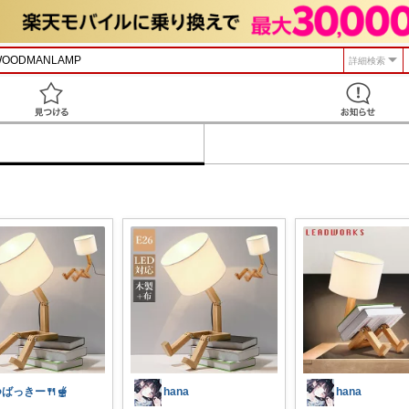
詳細検索
見つける
ばっきー🍴🫕
hana
hana