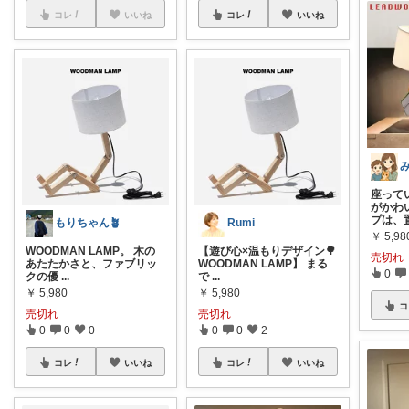
コレ
いいね
コレ
いいね
座って
がかわ
プは、
もりちゃん🪴
Rumi
￥
5,98
WOODMAN LAMP。 木の
【遊び心×温もりデザイン🌳
売切れ
あたたかさと、ファブリッ
WOODMAN LAMP】 まる
0
クの優
...
で
...
￥
5,980
￥
5,980
コ
売切れ
売切れ
0
0
0
0
0
2
コレ
いいね
コレ
いいね