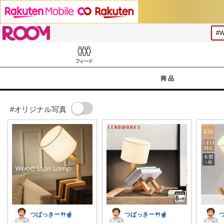
ROOM
Feed
商品
#オリジナル写真
つばっきー🍴🫕
つばっきー🍴🫕
つ