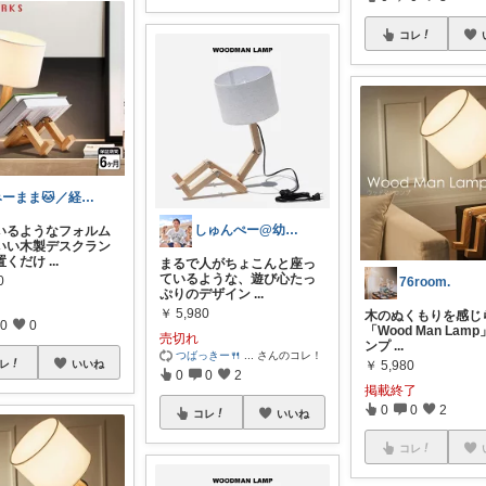
コレ
みーまま🐱／経由購入感謝です✨
しゅんぺー@幼き頃から楽天マン
いるようなフォルム
いい木製デスクラン
置くだけ
...
まるで人がちょこんと座っ
ているような、遊び心たっ
0
76room.
ぷりのデザイン
...
￥
5,980
木のぬくもりを感じ
0
0
「Wood Man Lam
売切れ
ンプ
...
つばっきー🍴
...
さんのコレ！
レ
いいね
￥
5,980
0
0
2
掲載終了
0
0
2
コレ
いいね
コレ