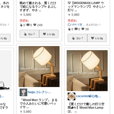
る、木の
眺めて癒される、置くだけ
💡【WOODMAN LAMP ウ
 ネジを
で絵になるランプ✨ まぶし
ッドマンランプ】 やさしい
すぎず、やさ
...
灯り
...
￥
5,980
￥
5,980
売切れ
売切れ
のコレ！
UPA 💡最
...
さんのコレ！
0
0
249
0
0
38
コレ
いいね
いいね
コレ
いいね
hagu.コレクション毎日更新中
まこの愛用品帖｜暮らし整うROOM
cocorimi🍃心地よい暮らし
「Wood Man ランプ」 まる
で小人みたいに可愛いベッ
じゃな
【置くだけで癒しの灯り空
ドサ
...
灯すラ
間🪵✨】Wood Man Lamp
は、
...
￥
5,980