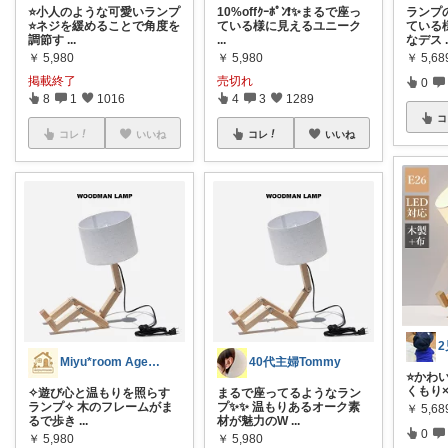
⭐️小人のような可愛いランプ
10%offｸｰﾎﾟﾝ❗️✨まるで座っ
ランプの
⭐️ネジを緩めることで角度を
ている様に見えるユニーク
ている
調節す
...
...
なデス
￥
5,980
￥
5,980
￥
5,6
掲載終了
売切れ
0
8
1
1016
4
3
1289
コ
コレ
いいね
コレ
いいね
Miyu*room AgeChan👶
40代主婦Tommy
⭐️かわ
くもり
✧遊び心と温もりを照らす
まるで座ってるようなラン
ランプ✧ 木のフレームがま
プ✨✨ 温もりあるオーク素
￥
5,6
るで歩き
...
材が魅力のW
...
0
￥
5,980
￥
5,980