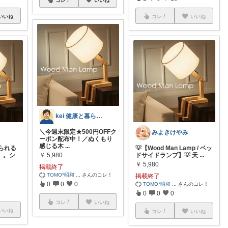
いいね
コレ
いいね
kei 健康と暮らしのおすすめROOM
＼今週末限定★500円OFFク
みよきけやみ
ーポン配布中！／ぬくもり
感じる木
...
られる
💡【Wood Man Lamp / ベッ
p」。シ
￥
5,980
ドサイドランプ】💡 天
...
￥
5,980
掲載終了
TOMO*昭和
...
さんのコレ！
掲載終了
0
0
0
TOMO*昭和
...
さんのコレ！
0
0
0
コレ
いいね
いいね
コレ
いいね