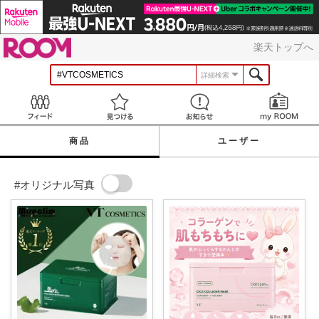
ROOM
楽天トップへ
詳細検索
Feed
見つける
お知らせ
商品
ユーザー
#オリジナル写真