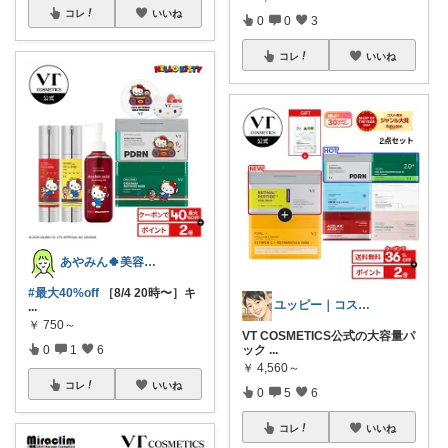
コレ
いいね
0
0
3
コレ
いいね
あやみん🍀美容×健康×子ども
#最大40%off
［8/4 20時〜］キ
ユッピー｜コスメと子育てROOM
...
￥
750～
VT COSMETICS公式の大容量パ
ック
...
0
1
6
￥
4,560～
コレ
いいね
0
5
6
コレ
いいね