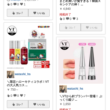
まとめ買いが賢すぎる！韓国ス
キンケアの神！
...
0
0
1
￥
4,840
コレ
いいね
掲載終了
0
0
3
コレ
いいね
watashi_hs
＼限定ハローキティコラボ！VT
の大人気コス
...
watashi_hs
￥
750～
0
0
7
＼VTから針プランパー登場！ ぷ
っくり縦ジ
...
￥
1,650
コレ
いいね
掲載終了