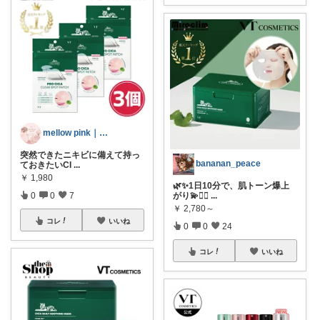
mellow pink｜ときめき
突然できたニキビに備えて持っ
bananan_peace
ておきたいCI
...
￥
1,980
🌿✨1日10分で、肌トーン爆上
がり💫🧖‍♀
...
0
0
7
￥
2,780～
コレ
いいね
0
0
24
コレ
いいね