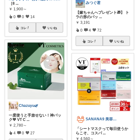
みつぐ君
［8
...
￥
1,900～
【嫁ちゃんへプレゼント🎁】 ト
ラの形のパッ
...
0
0
14
￥
3,191
コレ
いいね
0
4
72
コレ
いいね
Chazuyu🌿
一度使うと手放せない！神パッ
SANANA9 美容＆ファッション
ク💚 VT C
...
￥
2,780～
「シートマスクって毎日使うか
らこそ、コスパ
...
4
0
27
￥
4,560～