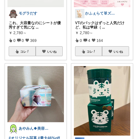
モグラだす
かふぇらて🐰ズボラがいつか整う暮らし
これ、大容量なのにシートが優
VTのパックはずっと人気だけ
秀すぎて気にな
...
ど、私は💚緑（
...
￥
2,780～
￥
2,780～
0
0
369
0
4
164
コレ
いいね
コレ
いいね
あやみん🍀美容×健康×子ども
#オリジナル写真
#最大46%off