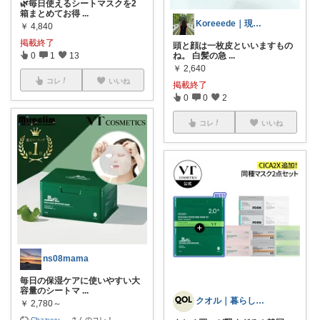
🌿毎日使えるシートマスクを2
箱まとめてお得
...
Koreeede｜現役CAの整う暮らし
￥
4,840
掲載終了
頭と顔は一枚皮といいますもの
ね。 白髪の急
...
0
1
13
￥
2,640
コレ
いいね
掲載終了
0
0
2
コレ
いいね
ns08mama
毎日の保湿ケアに使いやすい大
容量のシートマ
...
クオル｜暮らしの「質」爆上げ🈁
￥
2,780～
Chazuyu
...
さんのコレ！