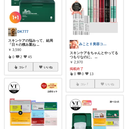
DK777
スキンケアの悩みって、結局
みこと💄美容コスメ＆丁寧な暮らし
「日々の積み重ね
...
￥
3,590
スキンケアをちゃんとやってる
つもりなのに、
...
0
2
45
￥
2,970
コレ
いいね
掲載終了
0
0
13
コレ
いいね