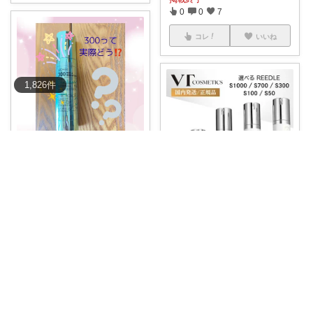
0
0
7
コレ
いいね
1,826
件
あおい🍀
\チクチクするって聞いてたけ
ど…👀/ リ
...
￥
2,970～
にゃっぴー
0
0
21
今のスキンケアに満足？キメを
整えたい人必見
...
コレ
いいね
￥
2,970～
0
0
1
コレ
いいね