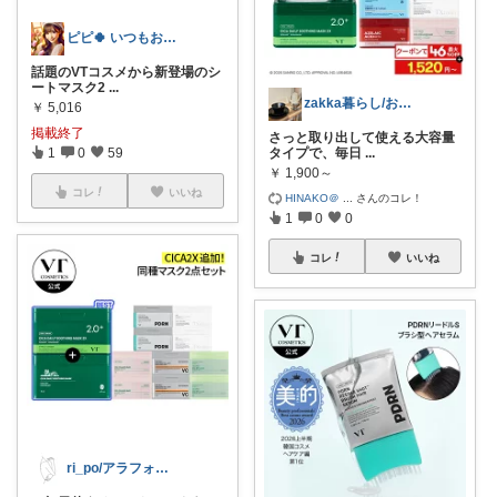
ピピ🍀 いつもお立ち寄りありがとう🥰
話題のVTコスメから新登場のシ
ートマスク2
...
zakka暮らし/おしゃれな雑貨と暮らす
￥
5,016
掲載終了
さっと取り出して使える大容量
タイプで、毎日
...
1
0
59
￥
1,900～
コレ
いいね
HINAKO＠
...
さんのコレ！
1
0
0
コレ
いいね
ri_po/アラフォーのセルフ美容