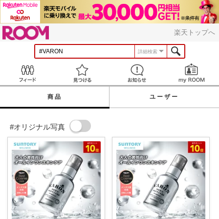
ROOM
楽天トップへ
詳細検索
Feed
見つける
お知らせ
商品
ユーザー
#オリジナル写真