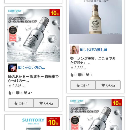
🎀しおぴの推し🎀
🩷「メンズ美容、ここまでき
た!?🥹✨」
...
嵐じゃない方のニノ
￥
3,338～
0
0
1
陽のあたるー 坂道をー 自転車で
かっけのー
...
コレ
いいね
￥
2,846～
0
3
47
コレ
いいね