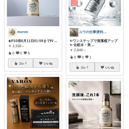
meron
ユウの仕事便利グッズ
☀️P10倍8月11日01:59まで❗️V
...
✨ワンステップで清潔感アップ
✨ 化粧水・美
...
￥
3,338～
￥
2,846～
0
0
6
0
0
1
コレ
いいね
コレ
いいね