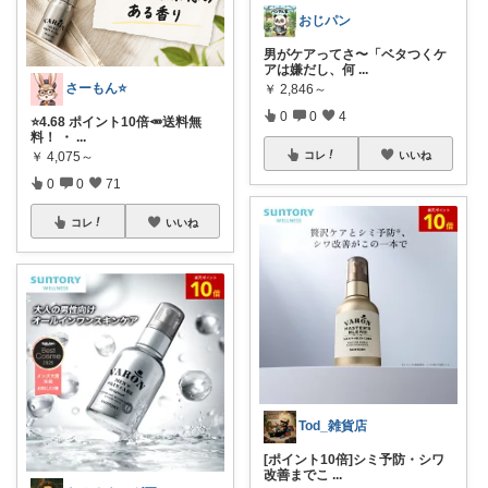
おじパン
男がケアってさ〜「ベタつくケ
アは嫌だし、何
...
さーもん⭐
￥
2,846～
0
0
4
⭐4.68 ポイント10倍🥕送料無
料！ ・
...
コレ
いいね
￥
4,075～
0
0
71
コレ
いいね
Tod_雑貨店
[ポイント10倍]シミ予防・シワ
改善までこ
...