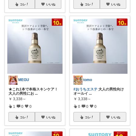
コレ
いいね
コレ
いいね
MEGU
tomo
★これ1本で本格スキンケア！
#おうちエステ
大人の男性向け
大人の男性にお
...
オールイ
...
￥
3,338～
￥
3,338～
1
0
0
0
0
0
コレ
いいね
コレ
いいね