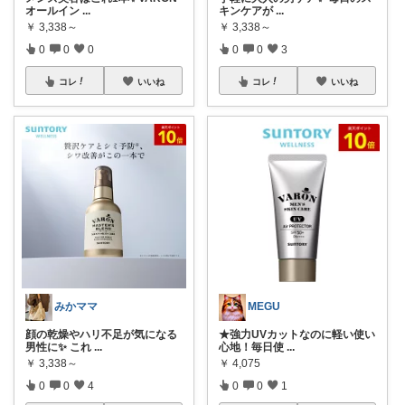
オールイン
...
キンケアが
...
￥
3,338～
￥
3,338～
0
0
0
0
0
3
コレ
いいね
コレ
いいね
みかママ
MEGU
顔の乾燥やハリ不足が気になる
★強力UVカットなのに軽い使い
男性に✨ これ
...
心地！毎日使
...
￥
3,338～
￥
4,075
0
0
4
0
0
1