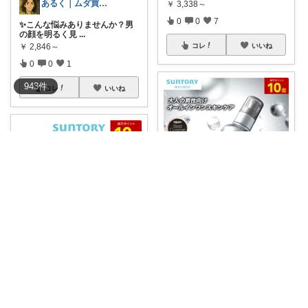
あるく｜ムダ買い減らす人
￥
3,338～
0
0
7
✨こんな悩みありませんか？男
の顔を明るく見
...
コレ
いいね
￥
2,846～
0
0
1
943
件
コレ
いいね
40代酒カス アップデートROOM
酒は好き。 でも見た目も少しは
気にしたい
...
nao★ 美容/スイーツ/ギフト
￥
2,846～
0
1
24
✨お父さんへの実用的ギフト探
してる人へ こ
...
コレ
いいね
￥
16,600