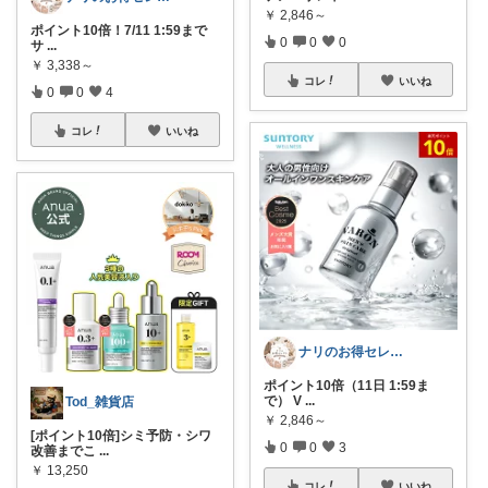
￥
2,846～
ポイント10倍！7/11 1:59まで
0
0
0
サ
...
￥
3,338～
コレ
いいね
0
0
4
コレ
いいね
ナリのお得セレクト
ポイント10倍（11日 1:59ま
で） V
...
Tod_雑貨店
￥
2,846～
[ポイント10倍]シミ予防・シワ
0
0
3
改善までこ
...
￥
13,250
コレ
いいね