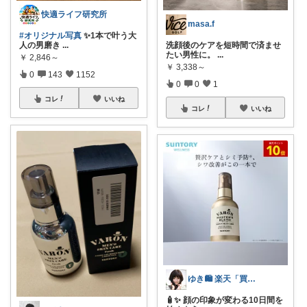
快適ライフ研究所
masa.f
#オリジナル写真
✨1本で叶う大
人の男磨き
...
洗顔後のケアを短時間で済ませ
たい男性に。
...
￥
2,846～
￥
3,338～
0
143
1152
0
0
1
コレ
いいね
コレ
いいね
ゆき🛍️ 楽天「買ってよかった」を厳選
🧴✨ 顔の印象が変わる10日間を