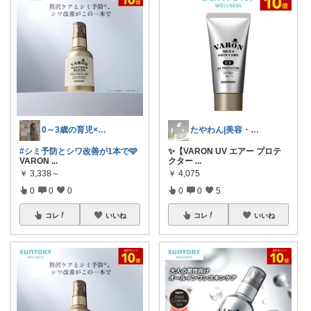
0～3歳の育児×美容コスメ(毎日投稿)
たやわん|美容・便利アイテムROOM
#シミ予防とシワ改善が1本で🩷
✨【VARON UV エアー プロテ
VARON
...
クター
...
￥
3,338～
￥
4,075
0
0
0
0
0
5
コレ
いいね
コレ
いいね