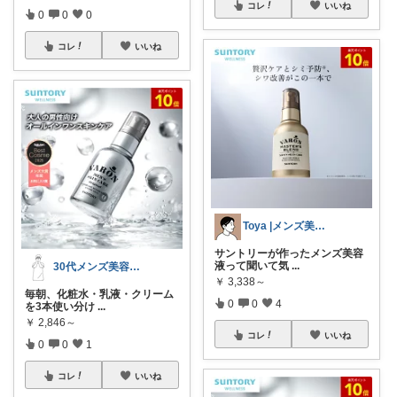
コレ
いいね
0
0
0
コレ
いいね
Toya |メンズ美容×垢抜け
サントリーが作ったメンズ美容
液って聞いて気
...
30代メンズ美容で大人男子へ|masa
￥
3,338～
毎朝、化粧水・乳液・クリーム
0
0
4
を3本使い分け
...
￥
2,846～
コレ
いいね
0
0
1
コレ
いいね