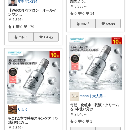
始めよう。
...
マチヤン234
￥
3,338～
【VARON ヴァロン オールイ
0
0
14
ンワン
...
￥
2,846～
コレ
いいね
1
0
179
コレ
いいね
masa｜大人男子の乾燥知らずスキンケア
毎朝、化粧水・乳液・クリーム
を3本使い分け
...
りょう
￥
2,846～
✨これ1本で時短スキンケア！✨
0
0
1
洗顔後はV
...
￥
2,846～