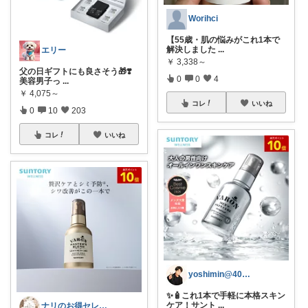
Worihci
【55歳・肌の悩みがこれ1本で
解決しました
...
エリー
￥
3,338～
父の日ギフトにも良さそう🎁❣️
0
0
4
美容男子っ
...
￥
4,075～
コレ
いいね
0
10
203
コレ
いいね
yoshimin@40歳からの美容男子
✨🧴これ1本で手軽に本格スキン
ケア！サント
...
ナリのお得セレクト