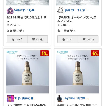
🌸黒衣れいあ🎮
妻鳥 雅 まだ若見えしたい30代
8/11 01:59までP10倍だよ！ サ
【VARON オールインワンセラ
...
ム メンズ
...
￥
2,846～
￥
2,846～
0
0
6
0
0
5
コレ
いいね
コレ
いいね
30 |✨ 美容と暮らしのROOM
Ayano♪ 30代OLファッション
メンズ美容はこれ1本✨VARON
手軽に大人の男ケア✨ 毎日のス