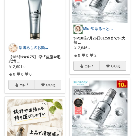
Miu 🫧 ゆるっと自分磨き。
✨P10倍7月26日01:59まで✨ 大
切
...
🥇 暮らしのお悩み解決図鑑
￥
2,846～
0
0
2
【185件/★4.75】 🥲「皮脂や毛
穴汚
...
コレ
いいね
￥
2,601～
0
0
0
コレ
いいね