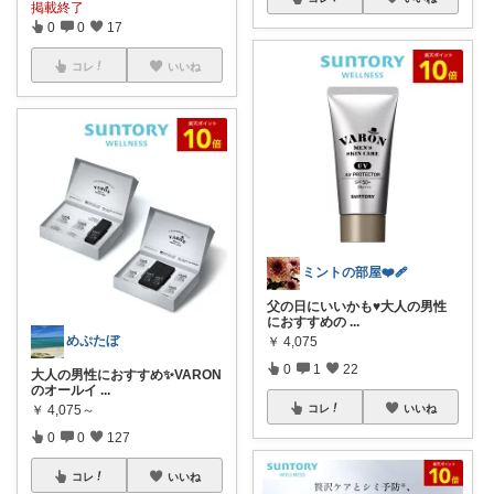
掲載終了
0
0
17
コレ
いいね
ミントの部屋❤️‍🩹
父の日にいいかも♥️大人の男性
におすすめの
...
めぷたぼ
￥
4,075
0
1
22
大人の男性におすすめ✨VARON
のオールイ
...
コレ
いいね
￥
4,075～
0
0
127
コレ
いいね