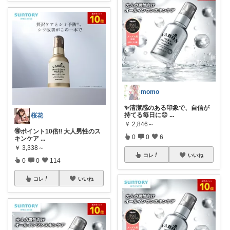
momo
✨清潔感のある印象で、自信が
持てる毎日に😊
...
桜花
￥
2,846～
🉐ポイント10倍‼️ 大人男性のス
0
0
6
キンケア
...
￥
3,338～
コレ
いいね
0
0
114
コレ
いいね