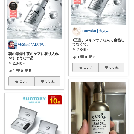
♦️towako | 大人ゆる美容💄
♦️正直、スキンケアなんて全然し
てなくて、
...
極楽天@AI大好きおじさんｗ
￥
2,846～
朝の準備や夜のケアに取り入れ
0
0
2
やすそうな一品
...
￥
2,846～
コレ
いいね
1
0
5
コレ
いいね