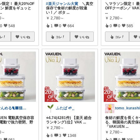
限定！ 最大20%OF
#楽天ジャンル大賞
＼真空
＼マラソン限定！ 最
ポン 鮮度をギュッと
保存で食材の鮮度が段違
OFFクーポン／ VAK
...
い！／ ボタ
...
...
80～
￥
2,780～
￥
2,780～
0
548
1
0
664
0
0
585
レ
いいね
コレ
いいね
コレ
むんめる🐈‍⬛猫と快適ライフ🐈朝コレ
ふたば 🌱⸒⸒
tomo_kurashi‪·͜
KUEN 電動真空保存容
⭐️4.74(4281件) 【楽天 総合
食材の鮮度を長くキ
 ＊電動で強力密閉、野
ランキング1位】VAK
...
る、韓国発の真空保
「VAKUEN
...
￥
2,780～
80～
￥
2,780～
6
3
1348
1
951
0
0
305