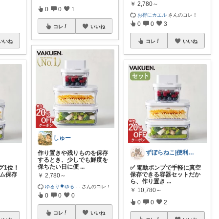
￥
2,780～
0
0
1
お得にカエル
さんのコレ！
0
0
3
コレ
いいね
いいね
コレ
いいね
しゅー
ずぼらねこ|便利＆可愛いアイテムを紹介
作り置きや残りものを保存
するとき、少しでも鮮度を
保ちたい日に便
...
グ1位！
✅ 電動ポンプで手軽に真空
アム保存
保存できる容器セットだか
￥
2,780～
ら、作り置き
...
ゆるり🌳ゆる
...
さんのコレ！
￥
10,780～
0
0
0
0
0
2
コレ
いいね