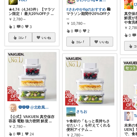
VOLT
さわやかfig🍀食と暮らしを楽しむ
★4.74（4,343件）【マラソ
#さわやかfigのおすすめ
🛍️
ン限定！ 最大20%OFFク
...
マラソン期間中20%OFFク
真空保
...
鮮度が
￥
2,780～
や食洗
￥
10,780～
1
0
3
￥
2,7
0
0
2
0
コレ
いいね
コレ
いいね
コ
🅝🅞🅐 @北欧風とシンプル雑貨🌼
さちお
【公式】VAKUEN 真空保存
容器 電動 強力密閉 鮮度
...
✨食材の「もっと長持ちさ
せたい！」を叶えてくれる
未来の
￥
2,780～
便利アイテム
...
UEN
で、食
0
1
24
￥
2,780～