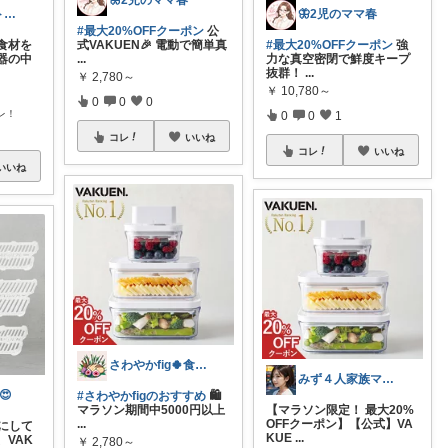
🦋2児のママ春
暮らしのベストバイ案内所
🦋2児のママ春
#最大20%OFFクーポン
公
食材を
式VAKUEN🎉 電動で簡単真
#最大20%OFFクーポン
強
器の中
...
力な真空密閉で鮮度キープ
抜群！
...
￥
2,780～
￥
10,780～
0
0
0
レ！
0
0
1
コレ
いいね
コレ
いいね
いいね
さわやかfig🍀食と暮らしを楽しむ
みず４人家族ママ★３０代子育て奮闘中🙆
😍
#さわやかfigのおすすめ
🛍️
マラソン期間中5000円以上
【マラソン限定！ 最大20%
...
OFFクーポン】【公式】VA
楽にして
KUE
...
VAK
￥
2,780～