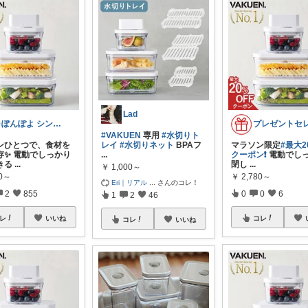
Lad
🍀ぽんぽよ シンプル時短ライフ🍀
#VAKUEN
専用
#水切りト
タンひとつで、食材を
レイ
#水切りネット
BPAフ
マラソン限定
#最大2
存✨ 電動でしっかり
...
クーポン❗
電動でし
きる
...
閉し
...
￥
1,000～
80～
￥
2,780～
Eri｜リアル
...
さんのコレ！
2
855
0
0
6
1
2
46
レ
いいね
コレ
コレ
いいね