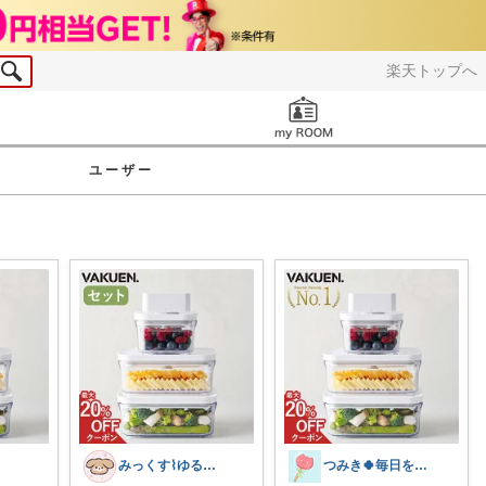
楽天トップへ
お知らせ
ユーザー
みっくす⌇ゆる暮らし𓂃𖠿
つみき🍀毎日をご機嫌にする♡