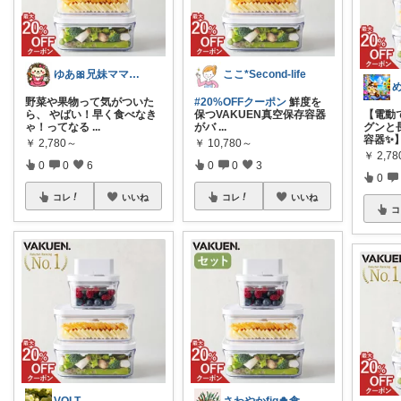
ゆあ🎀兄妹ママの育児と暮らし
ここ*Second-life
野菜や果物って気がついた
#20%OFFクーポン
鮮度を
ら、 やばい！早く食べなき
保つVAKUEN真空保存容器
【電動
ゃ！ってなる
...
がバ
...
グンと
容器✨】 
￥
2,780～
￥
10,780～
￥
2,7
0
0
6
0
0
3
0
コレ
いいね
コレ
いいね
コ