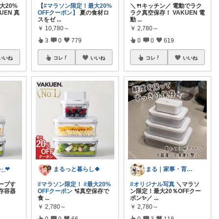
大20%
【
#マラソン限定！最大20%
＼🍴キッチン／ 電動でラク
UEN 真
OFFクーポン】
夏の食材ロ
ラク真空保存！ VAKUEN 電
スをゼ
...
動
...
￥
10,780～
￥
2,780～
3
0
779
0
0
619
いいね
コレ
いいね
コレ
いいね
· ❤︎‬
まるっと暮らし🍀
まる｜家事・育児の便利グッズ
ープす
#マラソン限定！
#最大20%
#オリジナル写真
＼マラソ
存容器
OFFクーポン
🫧真空保存で
ン限定！最大20％OFFクー
食
...
ポン✨／
...
￥
2,780～
￥
2,780～
0
0
66
0
3
118