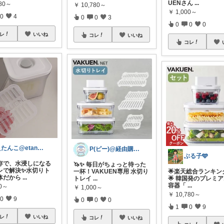
UENさん
...
780～
￥
10,780～
￥
1,000～
0
4
0
0
3
0
0
0
レ
いいね
コレ
いいね
コレ
えたんこ@etanko_mama
P(ピー)@経由購入します！
ぶる子🩵
存で、水浸しになる
🦄✨ 毎日がちょっと待った
レで解決✨水切りト
一杯！VAKUEN専用 水切り
🌟楽天総合ランキン
体だから
...
トレイ
...
🌟 韓国発のプレミ
容器「
...
00～
￥
1,000～
￥
10,780～
0
9
0
0
0
1
0
9
レ
いいね
コレ
いいね