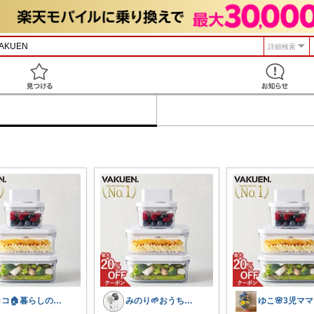
詳細検索
見つける
ココ🏠暮らしの必需品
みのり🌱おうち時間充実item
ゆこ🌸3児ママ