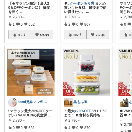
【🔥マラソン限定！最大2
🌳
#クーポンあり🉐
まとめ
マラソン
0％OFFクーポン😊】 鮮度
買いした食材、最後まで使
Fクー
を長く
...
い切りたい。
...
閉じ込
￥
2,780～
￥
2,780～
￥
2,7
1
0
652
2
0
867
0
コレ
いいね
コレ
いいね
コ
sami兄妹ママ🌸こどもとママのもの
黒もふ🧵
\ マラソン最大20%OFFクー
：最大
#20%OFF
8/11 1:59
✾ VA
ポン / VAKUENの真空保
...
まで： 🧵食材を長持ち
...
器 ✾
...
￥
2,780～
￥
2,780～
￥
2,7
0
0
631
4
0
870
2