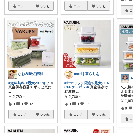
コレ
いいね
コレ
いいね
コ
なお⛺️時短便利グッズ好き♡オリ写多め♪
mari｜暮らしを整える
や
#送料無料
#最大20%オフ
✴︎
#🚨マラソン限定✨最大20%
真空保存容器✴︎ ずっと気に
OFFクーポン🎉
真空保存で
＼人気
...
鮮度長
...
える水
た野菜
￥
2,780～
￥
2,780～
￥
1,0
0
0
32
0
0
17
0
コレ
いいね
コレ
いいね
コ