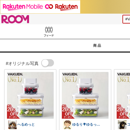
ROOM
Feed
商品
#オリジナル写真
へるめっと
ゆるり🌳ゆるっと暮らし整える🧺🫕