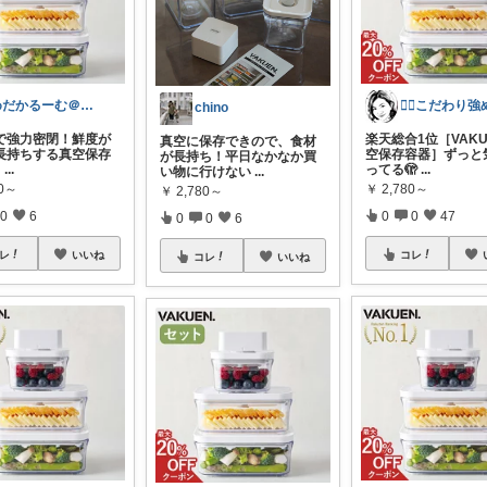
めだかるーむ＠ありがとうございます。
chino
で強力密閉！鮮度が
楽天総合1位［VAKU
真空に保存できので、食材
長持ちする真空保存
空保存容器］ずっと
が長持ち！平日なかなか買
​
...
ってる🫣
...
い物に行けない
...
80～
￥
2,780～
￥
2,780～
0
6
0
0
47
0
0
6
レ
いいね
コレ
コレ
いいね