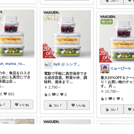
コレ
sun_mama_room
byK @ シンプル好き
りゅーぴー✨
の今、食品をロスさ
電動で手軽に真空保存でき
ためにも真空にでき
る保存容器。野菜や米、調
最大20%OFF＆ク
容器は必
...
味料、液体まで
...
り！お買い物のチャ
す。 共
...
80～
￥
2,780～
￥
10,780～
0
865
0
0
0
0
0
1
レ
いいね
コレ
いいね
コレ