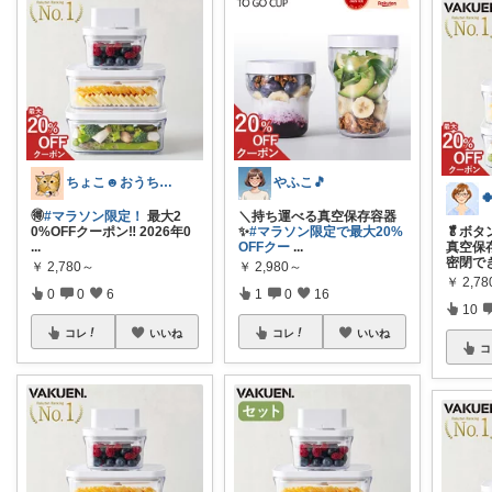
ちょこ☻おうち時間充実🏠アイテム
やふこ🎵
🉐
#マラソン限定！
最大2
＼持ち運べる真空保存容器
0%OFFクーポン‼️ 2026年0
✨
#マラソン限定で最大20%
🥬ボ
...
OFFクー
...
真空保
密閉で
￥
2,780～
￥
2,980～
￥
2,7
0
0
6
1
0
16
10
コレ
いいね
コレ
いいね
コ