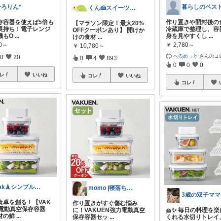
ひろりん*
くん🍰スイーツ＆暮らし
存容器を使えば5倍も
作り置きや開封後の
【マラソン限定！最大20%
長持ち！電子レンジ
冷蔵庫で整理し、容
OFFクーポンあり】 開けか
機もO
...
身を見やすくし
...
けの食材
...
80～
￥
2,780～
￥
10,780～
へるめっと
さんのコ
0
20
0
4
893
0
0
0
レ
いいね
コレ
いいね
コレ
Tak🗼シンプルで健康的な暮らし
momo |寝落ちママ🫧QOL手帳📔
3歳の双子ママ
食卓を創る！【VAK
作り置きがすぐ傷む悩み
】電動真空保存容器
に！VAKUEN強力電動真空
🧺✨ 毎日の料理を
材の鮮
...
保存容器セッ
...
くれる水切りトレイ、