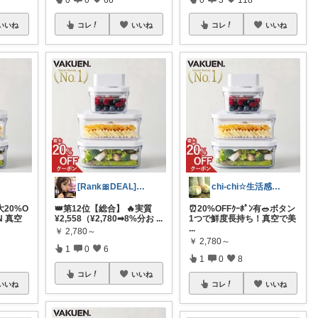
いいね
コレ
いいね
コレ
いいね
[Rank🎀DEAL]毎日コレ＠ano
chi-chi☆生活感オフのプチプラ雑貨
20%O
👑第12位【総合】 🔥実質
⏰️20%OFFｸｰﾎﾟﾝ有🥗ボタン
N 真空
¥2,558（¥2,780➡8%分お
...
1つで鮮度長持ち！真空で美
...
￥
2,780～
￥
2,780～
1
0
6
1
0
8
コレ
いいね
いいね
コレ
いいね