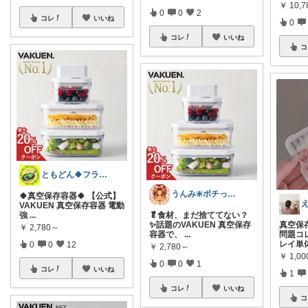
￥
10,
0
0
2
コレ
いいね
0
コレ
いいね
コ
ともどん🍀フライパン料理ある暮らし🍳
うんみ❇️ポチってくれてありがとう✨
🍀真空保存容器🍀 【公式】
VAKUEN 真空保存容器 電動
強
...
🥬食材、まだ捨ててない？
✨話題のVAKUEN 真空保存
真空保
￥
2,780～
容器で、
...
問題コ
レイ単
0
0
12
￥
2,780～
￥
1,0
0
0
1
コレ
いいね
1
コレ
いいね
コ