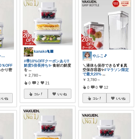
kanako🐈‍⬛
プレゼントセレクト館024
やふこ🎵
#🉐10%OFFクーポンあり‼️
0％OFF
鮮度5倍長持ち✨
食材の鮮度
＼液体も保存できる🍹🧋真
っかり密
を
...
空保存容器✨
#マラソン限定
で最大20%
...
￥
2,780～
￥
3,780～
0
2
21
0
0
12
コレ
いいね
いいね
コレ
いいね