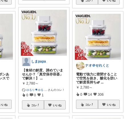
いいね
コレ
いいね
しまpapa
ナオ＠せれくと
【食材の鮮度、諦めていま
ーポンあ
せんか？「真空保存容器」
電動で強力に密閉すること
ンスで
で解決！】
...
で空気を抜き、酸化を防い
で鮮度長持ち🌿
...
￥
2,780～
￥
2,780～
ゆるり🌳ゆる
...
さんのコレ！
0
14
306
0
0
1
いいね
コレ
いいね
コレ
いいね