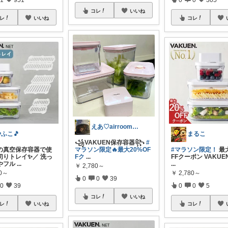
コレ
いいね
レ
いいね
コレ
えあ♡airroom❀ラクして整う暮らし
ふこ🎵
まるこ
꧁VAKUEN保存容器꧂
#
の真空保存容器で使
マラソン限定🔥最大20%OF
#マラソン限定！
最大
切りトレイ✨／ 洗っ
Fク
...
FFクーポン VAKUE
やフル
...
...
￥
2,780～
00～
￥
2,780～
0
0
39
0
39
0
0
5
コレ
いいね
レ
いいね
コレ