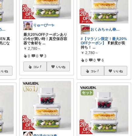
りゅーぴー✨
💁‍♀️こだわり強めのアラフォーOL
おくみちゃん🍥朝コレ界隈
最大20%OFFクーポンあり
EN 真
の今が買い時！真空保存容
#【マラソン限定！最大20%
気にな
器で食材を
...
OFFクーポン】
🥬鮮度が長
持ち！
...
￥
2,780～
￥
2,780～
0
0
3
0
0
6
コレ
いいね
いいね
コレ
いいね