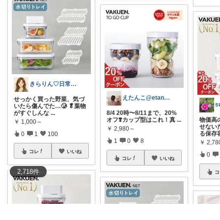
きらりん♡日常に馴染むものを集めて😊
えたんこ@etanko_mama
せっかく買った野菜、気づ
いたら傷んでた…🥲 🥬葉物
がすぐしんな
...
8/4 20時〜8/11まで、20%
オフ❣️カップ型はこれ！真
...
物価高
￥
1,000～
せない
￥
2,980～
る保存
0
1
100
1
0
8
￥
2,7
コレ
いいね
0
コレ
いいね
2,718
件
コ