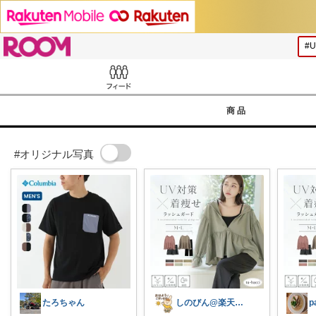
ROOM
Feed
商品
#オリジナル写真
たろちゃん
しのびん@楽天Room
p