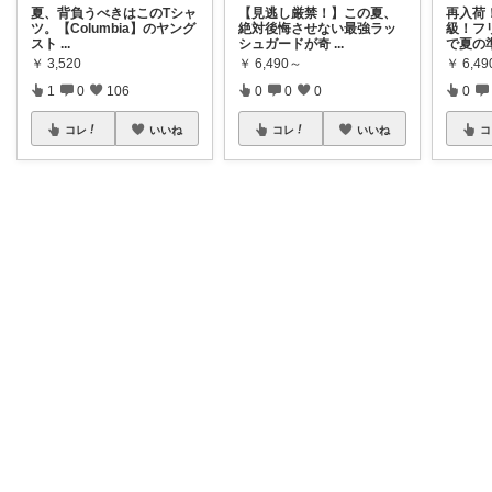
夏、背負うべきはこのTシャ
【見逃し厳禁！】この夏、
再入荷
ツ。【Columbia】のヤング
絶対後悔させない最強ラッ
級！フ
スト
...
シュガードが奇
...
で夏の
￥
3,520
￥
6,490～
￥
6,4
1
0
106
0
0
0
0
コレ
いいね
コレ
いいね
コ