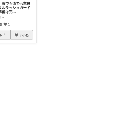
！海でも街でも主役
リルラッシュガード
準備は完
...
90～
0
1
レ
いいね