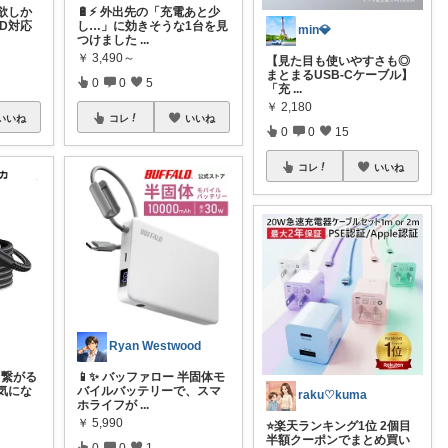
欲しか
🔋⚡ 外出先の「充電あと少
PD対応
し…」に効きそうな1台を見
min💎
つけました
...
￥
3,490～
【見た目も使いやすさも◎
まとまるUSB-Cケーブル】
0
0
5
「充
...
￥
2,180
いいね
コレ
いいね
0
0
15
コレ
いいね
Ryan Westwood
々繋がる
📱✨ バッファロー 半固体モ
気にな
バイルバッテリーで、スマ
raku♡kuma
ホライフが
...
￥
5,990
⭐️楽天ランキング1位 2個目
半額クーポンでまとめ買い
0
0
1