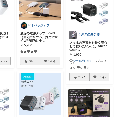
K｜バックオフィスの何でも屋管理職
数だけ
最近の電源タップ、GaN
うさぎの親分🐰
まわり
（窒化ガリウム）採用でサ
イズが劇的に小
...
スマホの充電器を長く安心
￥
5,780
して使いたい人に、Anker
Char
...
0
0
1
￥
1,990
ゆー@ガジェッ
...
さんのコ
いいね
コレ
いいね
レ！
0
0
8
コレ
いいね