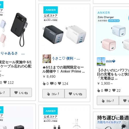
そりゃあるさ X@soryaarusa
うさこ♡ 便利・健康・おしゃれ♡
min💎
定セール実施中 6/1
】ケーブル忘れの心配
🔥6/11までの期間限定セー
..
【小さいのにパワフ
ル開催中！ Anker Prime
...
日の充電をもっと快
90～
￥
8,490
「充電器は
...
0
112
￥
1,900～
0
0
124
0
2
22
レ
いいね
コレ
いいね
コレ