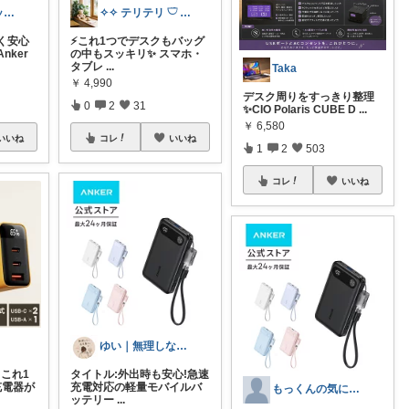
ゆー@ガジェットROOM
✧✧ テリテリ 𓎩 使える日用品 ✧✧
く安心
⚡️これ1つでデスクもバッグ
nker
の中もスッキリ✨ スマホ・
タブレ
...
Taka
￥
4,990
デスク周りをすっきり整理
0
2
31
✨CIO Polaris CUBE D
...
￥
6,580
いいね
コレ
いいね
1
2
503
コレ
いいね
ゆい｜無理しない在宅暮らし
これ1
タイトル:外出時も安心!急速
速充電器が
充電対応の軽量モバイルバ
もっくんの気になる便利家電・グッズ！
ッテリー
...