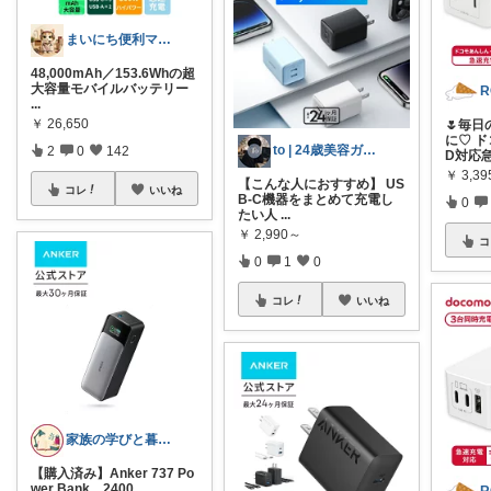
まいにち便利マーケット
48,000mAh／153.6Whの超
大容量モバイルバッテリー
R
...
￥
26,650
🌷毎
に♡ ド
to | 24歳美容ガチ勢
2
0
142
D対応
￥
3,39
【こんな人におすすめ】 US
コレ
いいね
B-C機器をまとめて充電し
0
たい人
...
￥
2,990～
コ
0
1
0
コレ
いいね
家族の学びと暮らし｜買ってよかった
【購入済み】Anker 737 Po
wer Bank。2400
...