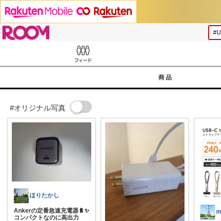
ROOM
Feed
商品
#オリジナル写真
ほりたかし
Ankerの定番急速充電器🔋✨
m
コンパクトなのに高出力