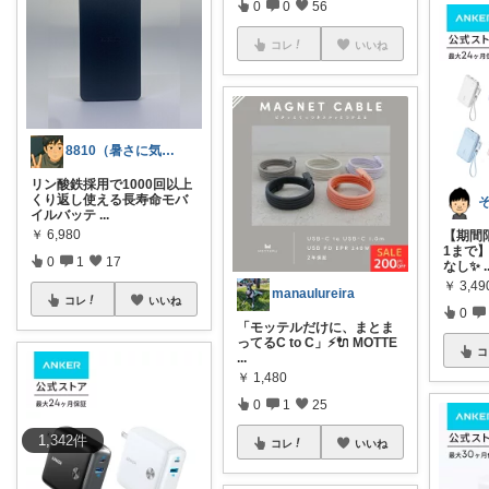
0
0
56
コレ
いいね
8810（暑さに気をつけて！）
リン酸鉄採用で1000回以上
くり返し使える長寿命モバ
イルバッテ
...
￥
6,980
【期間限
1まで
0
1
17
なし✨
.
￥
3,4
manaulureira
コレ
いいね
0
「モッテルだけに、まとま
ってるC to C」⚡🔌 MOTTE
コ
...
￥
1,480
0
1
25
1,342
件
コレ
いいね