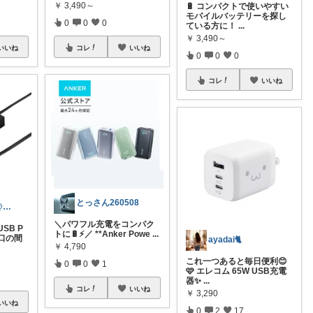
￥
3,490～
🔋 コンパクトで使いやすい
モバイルバッテリーを探し
0
0
0
ている方に！
...
￥
3,490～
いいね
コレ
いいね
0
0
0
コレ
いいね
とっさん260508
北のおっさん@ガジェット好き
＼パワフル充電をコンパク
SB P
トに🔋⚡／ **Anker Powe
...
口の間
ayadai🐈
￥
4,790
これ一つあると毎日便利😊
0
0
1
🩷 エレコム 65W USB充電
器✨
...
コレ
いいね
￥
3,290
いいね
0
2
17