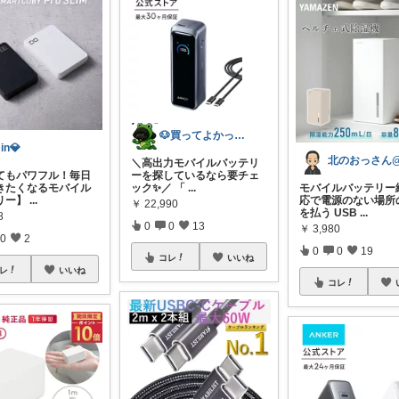
🐶買ってよかった日和 by メロ🐸
in💎
＼高出力モバイルバッテリ
てもパワフル！毎日
ーを探しているなら要チェ
きたくなるモバイル
ック✨／ 「
...
モバイルバッテリー
リー】
...
応で電源のない場所
￥
22,990
を払う USB
...
8
0
0
13
￥
3,980
0
2
0
0
19
コレ
いいね
レ
いいね
コレ