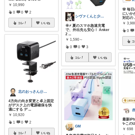
R
￥
10,990
🌸 
0
0
2
にいかが
シヴァくんと少佐のROOM
対応の
￥
3,98
コレ
いいね
🌞⚡ 夏のスマホ急速充電
で、外出先も安心！ Anker
0
2
...
￥
1,590～
コ
0
0
3
コレ
いいね
北のおっさん@ガジェット好き
4方向の向き変更と卓上固定
がデスク上の電源確保を快
適にする デ
...
￥
10,920
最新iPh
1
0
2
✨このU
GM
￥
698
コレ
いいね