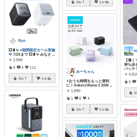
コレ
いいね
Ryo
💥🔋✨
#期間限定セール実施
m
中
7/26まで 💥🔋✨ みなさ
...
￥
2,990
【薄く
持ち歩
0
4
111
バッテ
みーちゃん
￥
4,81
コレ
いいね
⚡️おうち時間をもっと便利
0
に！AnkerのNano 3 30W
...
￥
1,890
コ
1
0
4
コレ
いいね