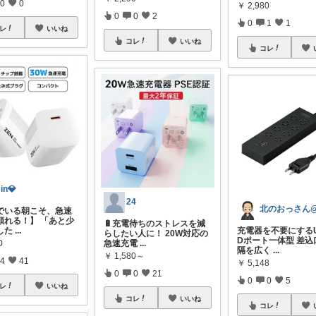
0
0
￥
2,980
0
0
2
0
1
1
レ
いいね
コレ
いいね
コレ
in💎
24
でいる朝こそ、急速
頼れる！】 「あと少
🔋充電待ちのストレスを減
した
...
充電器を不要にするU
らしたい人に！ 20W対応の
Dポート一体型 差込
0
急速充電
...
隔を広く
...
￥
1,580～
4
41
￥
5,148
0
0
21
0
0
5
レ
いいね
コレ
いいね
コレ