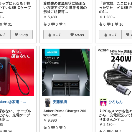
ラップにもなる！持
渡航先の電源形状に悩まな
「充電器、ここにも
やすいUSB-Cケーブ
い万能アダプタ 世界各国の
った🔌✨」 ✔ USB 
...
形状に組替可
...
の2
...
80～
￥
5,480
￥
1,280～
0
31
0
0
4
0
1
16
レ
いいね
コレ
いいね
コレ
Takeru@家電・デスク周りメイン👍
安藤菜摘
ひろちん
探さない。 ケーブル
Anker Prime Charger 200
📱PCもスマホも色
だから、充電ケーブ
W 6 Port
...
から、充電状況って
ち歩
...
りませんか？
...
￥
9,990
85
￥
2,480～
0
0
0
0
36
0
0
2