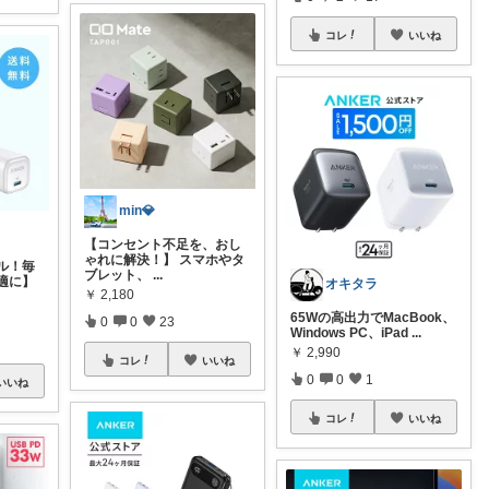
コレ
いいね
min💎
【コンセント不足を、おし
ゃれに解決！】 スマホやタ
ル！毎
ブレット、
...
適に】
オキタラ
￥
2,180
65Wの高出力でMacBook、
0
0
23
Windows PC、iPad
...
￥
2,990
コレ
いいね
0
0
1
いいね
コレ
いいね