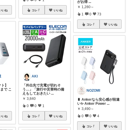
がお得
...
￥
1,280～
いいね
コレ
いいね
1
0
73
コレ
いいね
屋
AKI
クト】
「外出先で充電が切れそ
まで こ
う…」「旅行や災害時の備
NOZOMI
えもしておきたい
...
￥
3,840
🔋 Ankerなら安心感が段違
い✨ Anker Power
...
0
0
1
￥
3,490～
0
0
4
いいね
コレ
いいね
コレ
いいね