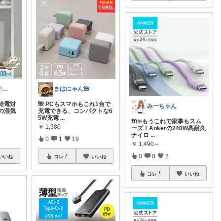
北のおっさん@ガジェット好き
まはにゃん🌺
給電対
🌺 PCもスマホもこれ1台で
みーちゃん
の湿気
充電できる、コンパクトな6
5W充電
...
🔌✨もうこれで家事もスム
￥
1,980
ーズ！Ankerの240W高耐久
ナイロ
...
0
1
19
￥
1,490～
0
0
2
いいね
コレ
いいね
コレ
いいね