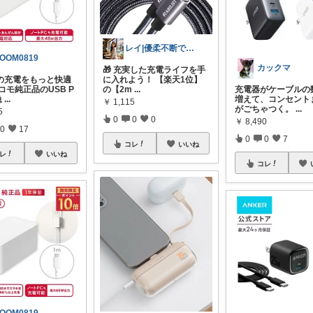
レイ|優柔不断で選べない🥲
OOM0819
カックマ
🎁 充実した充電ライフを手
日の充電をもっと快適
に入れよう！ 【楽天1位】
コモ純正品のUSB P
の【2m
...
充電器がケーブルの
急
...
増えて、コンセント
￥
1,115
がごちゃつく。
...
5
0
0
0
￥
8,490
0
17
0
0
7
コレ
いいね
レ
いいね
コレ