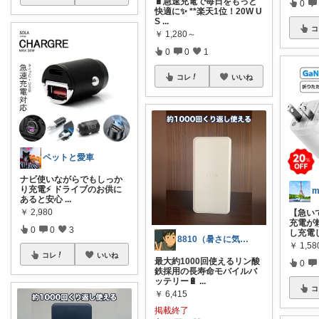
🔋急速充電で毎日をもっと
0
快適に✨ **楽天1位！20W U
S
...
コ
￥
1,280～
0
0
1
コレ
いいね
ペットと愛車
ナビ使いながらでもしっか
り充電⚡️ ドライブのお供に
m
あると安心
...
￥
2,980
【急い
充電が
0
0
3
し充電
8810（暑さに気をつけて！）
￥
1,58
コレ
いいね
最大約1000回使えるリン酸
0
鉄採用の長寿命モバイルバ
ッテリー🔋
...
コ
￥
6,415
掲載終了