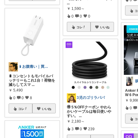
...
￥
1,590～
コ
0
0
0
コレ
いいね
📱お腹痛い｜買ってよかった神ガジェット
🔋コンセントもモバイルバ
ッテリーもこれ1台！荷物を
減らしてスマ
...
￥
5,490
Anker 
W 6 Po
3児のゴリラパパ
0
0
8
￥
9,99
🉐 5％OFFクーポン やわら
0
コレ
いいね
かいケーブルは毎日使いや
すい。
...
コ
￥
2,180～
3
0
239