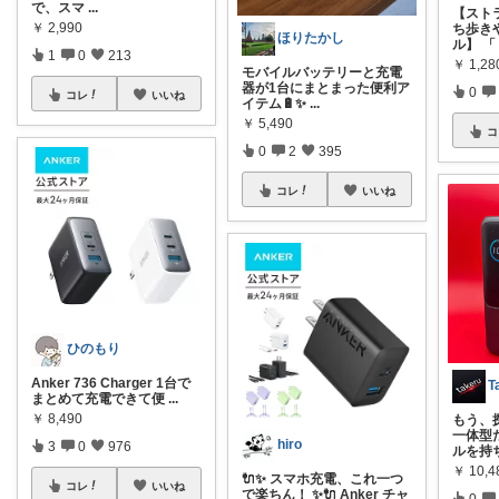
で、スマ
...
【スト
￥
2,990
ち歩き
ほりたかし
ル】 「
1
0
213
￥
1,2
モバイルバッテリーと充電
器が1台にまとまった便利ア
0
コレ
いいね
イテム🔋✨
...
￥
5,490
コ
0
2
395
コレ
いいね
ひのもり
Anker 736 Charger 1台で
まとめて充電できて便
...
￥
8,490
もう、
一体型
hiro
3
0
976
ルを持
￥
10,4
🔌✨ スマホ充電、これ一つ
コレ
いいね
で楽ちん！ ✨🔌 Anker チャ
0