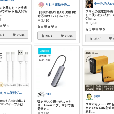
OOM0819
ちむ＊運動を身近に、ハッピーに＊
毎日の充電をもっと快適
ですか ✨ 最大65W
スマホの充電器を長
【BIRTHDAY BAR USB PD
...
して使いたい人に、A
対応20Wモバイルバッ
...
Char
...
0
￥
3,410
￥
1,990
0
8
0
0
0
1
0
5
レ
いいね
コレ
いいね
コレ
赤ちゃん便利グッズ♡
hiro
SRV
oneやAndroidに📱
💻✨ デスク周りがスッキ
SB-Cケーブルは
...
スマホもノートPCも
リ！Ankerハブ、マジで優
台✨ 65W GaN急
秀💖✨
...
あれ
...
￥
2,290