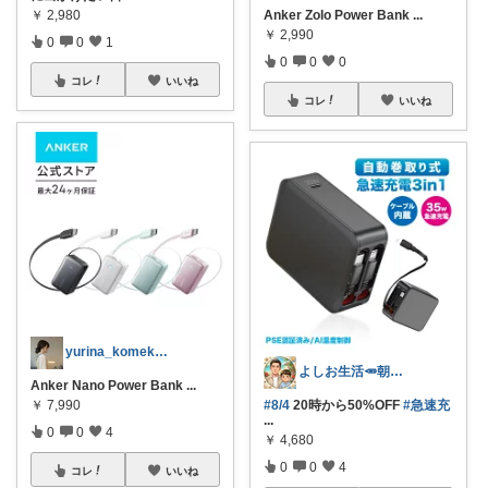
￥
2,980
Anker Zolo Power Bank
...
￥
2,990
0
0
1
0
0
0
コレ
いいね
コレ
いいね
yurina_komeko_recipe
よしお生活🥕朝6時頃コレ👟
Anker Nano Power Bank
...
￥
7,990
#8/4
20時から50%OFF
#急速充
...
0
0
4
￥
4,680
0
0
4
コレ
いいね