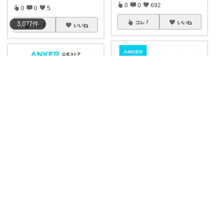
0
0
692
0
0
5
コレ
いいね
3,077
件
コレ
いいね
まぁ｜Daily Goods JP
よっぴー
USB充電器とモバイルバッテリ
【
#Yopiおすすめ充電器】
💐こ
ーの機能を1
...
れ1台で
...
￥
8,990
￥
4,490
1
1
79
0
0
31
コレ
いいね
コレ
いいね