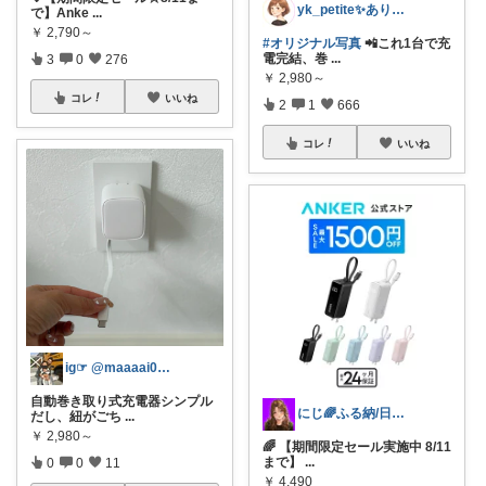
yk_petite✨ありがとう😊
で】Anke
...
￥
2,790～
#オリジナル写真
📲これ1台で充
電完結、巻
...
3
0
276
￥
2,980～
コレ
いいね
2
1
666
コレ
いいね
ig☞ @maaaai0111
自動巻き取り式充電器シンプル
にじ🌈ふる納/日用品 買い回るよ！
だし、紐がごち
...
￥
2,980～
🌈 【期間限定セール実施中 8/11
まで】
...
0
0
11
￥
4,490