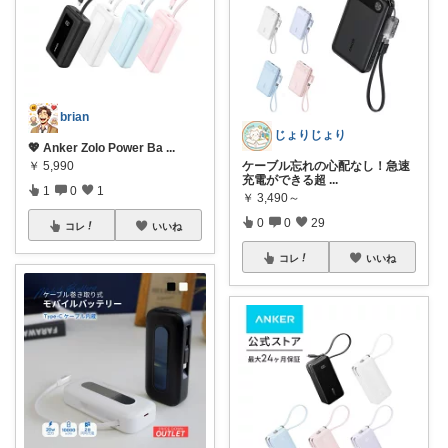
brian
じょりじょり
💖 Anker Zolo Power Ba
...
￥
5,990
ケーブル忘れの心配なし！急速
充電ができる超
...
1
0
1
￥
3,490～
0
0
29
コレ
いいね
コレ
いいね