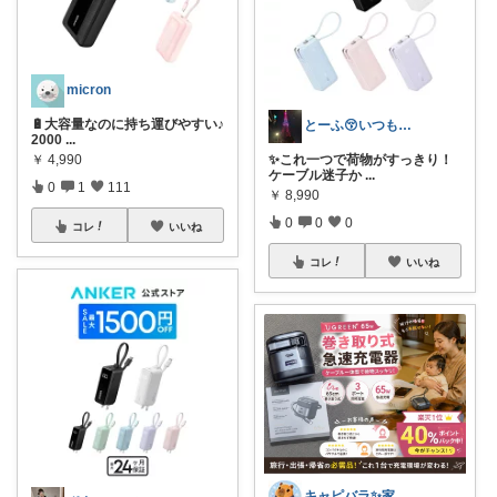
micron
🔋大容量なのに持ち運びやすい♪
とーふ😚いつもご購入感謝です🙇
2000
...
￥
4,990
✨これ一つで荷物がすっきり！
ケーブル迷子か
...
0
1
111
￥
8,990
0
0
0
コレ
いいね
コレ
いいね
キャピバラ✨家電開発者のオススメROOM