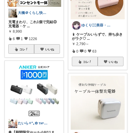
大橋＠くらし快適LAB🌿
充電まわり、これ1個で完結😊
ゆくり🐕‍🦺美容・便利雑貨🤍
充電器・ケ
...
￥
8,990
📱 ケーブルいらずで、持ち歩き
がラク♡
...
6
1
1226
￥
2,790～
コレ
いいね
0
0
63
コレ
いいね
たいら✧*｡✿ ᴛʜᵃⁿᵏ ʸᵒᵘ✧˖°
🔷【期間限定セール☆8/11ま