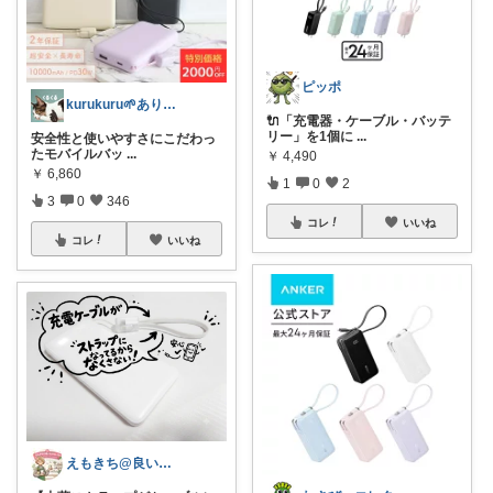
ピッポ
kurukuru🌱ありがとうございます
🔌「充電器・ケーブル・バッテ
リー」を1個に
...
安全性と使いやすさにこだわっ
たモバイルバッ
...
￥
4,490
￥
6,860
1
0
2
3
0
346
コレ
いいね
コレ
いいね
えもきち@良いものセレクト