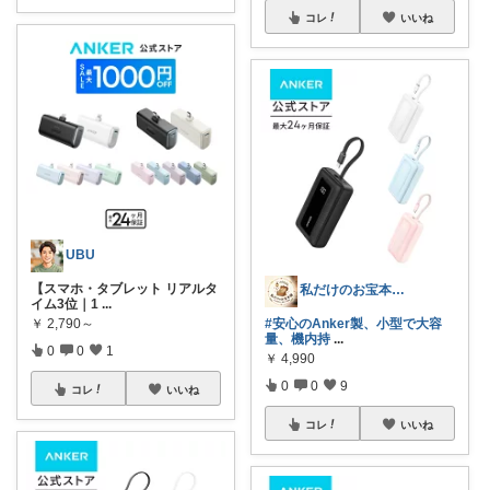
コレ
いいね
UBU
【スマホ・タブレット リアルタ
私だけのお宝本舗🍀経由購入いつも感謝！
イム3位｜1
...
￥
2,790～
#安心のAnker製、小型で大容
量、機内持
...
0
0
1
￥
4,990
0
0
9
コレ
いいね
コレ
いいね