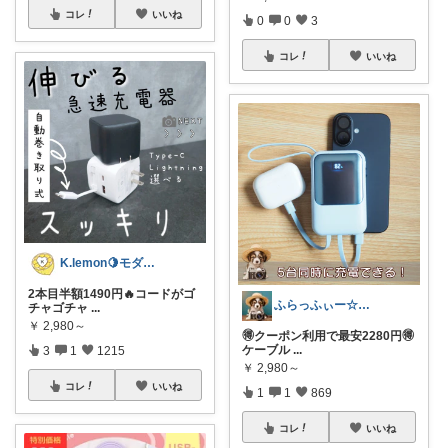
コレ
いいね
0
0
3
コレ
いいね
K.lemon🍋モダン+家事楽+🐶
2本目半額1490円🔥コードがゴ
ふらっふぃー☆ナチュラルな暮らし☆
チャゴチャ
...
￥
2,980～
🉐クーポン利用で最安2280円🉐
ケーブル
...
3
1
1215
￥
2,980～
コレ
いいね
1
1
869
コレ
いいね