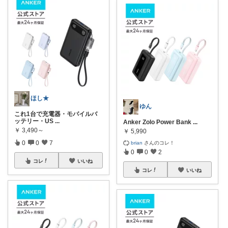
ほし★
ゆん
これ1台で充電器・モバイルバ
ッテリー・US
...
Anker Zolo Power Bank
...
￥
3,490～
￥
5,990
0
0
7
brian
さんのコレ！
0
0
2
コレ
いいね
コレ
いいね