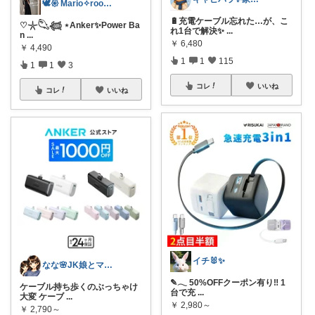
🕊𑁍 Mario✧room 𑁍🕊
🔋充電ケーブル忘れた…が、こ
♡𓇼𓆡𓆉 ⋆Anker✨Power Ba
れ1台で解決✨
...
n
...
￥
6,480
￥
4,490
1
1
115
1
1
3
コレ
いいね
コレ
いいね
イチ🐰✨
なな🌸JK娘とママの好きなもの
✎𓂃 50%OFFクーポン有り‼ 1
ケーブル持ち歩くのぶっちゃけ
台で充
...
大変 ケーブ
...
￥
2,980～
￥
2,790～