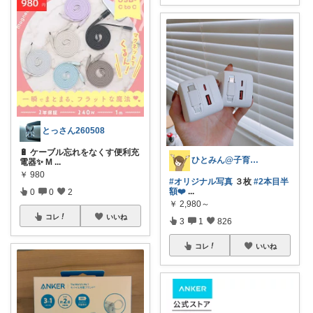
とっさん260508
🔋 ケーブル忘れをなくす便利充
ひとみん@子育てと可愛いもの好き⚮̈
電器✨ M
...
￥
980
#オリジナル写真
３枚
#2本目半
額❤️‍
...
0
0
2
￥
2,980～
コレ
いいね
3
1
826
コレ
いいね