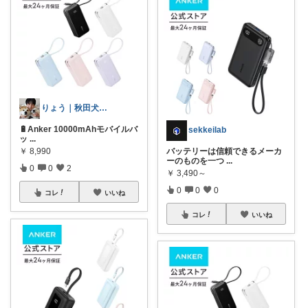
りょう｜秋田犬二匹との暮らし
🔋Anker 10000mAhモバイルバ
sekkeilab
ッ
...
￥
8,990
バッテリーは信頼できるメーカ
ーのものを一つ
...
0
0
2
￥
3,490～
0
0
0
コレ
いいね
コレ
いいね