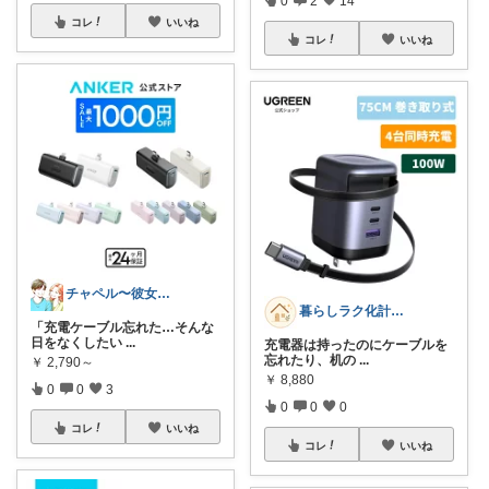
0
2
14
コレ
いいね
コレ
いいね
チャペル〜彼女と僕のかわいいモノ探し〜
暮らしラク化計画｜便利グッズ
「充電ケーブル忘れた…そんな
日をなくしたい
...
充電器は持ったのにケーブルを
忘れたり、机の
...
￥
2,790～
￥
8,880
0
0
3
0
0
0
コレ
いいね
コレ
いいね