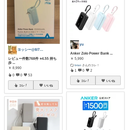
yu
ヨッシー@8/7経由購入感謝！
Anker Zolo Power Bank
...
レビュー件数768件 ⭐️4.55 持ち
￥
5,990
歩
...
brian
さんのコレ！
￥
8,990
1
0
2
0
0
53
コレ
いいね
コレ
いいね