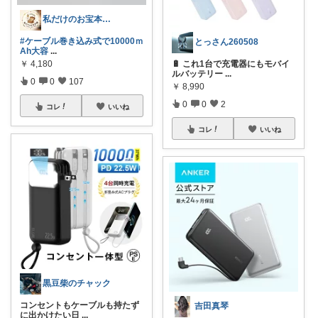
私だけのお宝本舗🍀経由購入いつも感謝！
#ケーブル巻き込み式で10000ｍ
とっさん260508
Ah大容
...
￥
4,180
🔋 これ1台で充電器にもモバイ
ルバッテリー
...
0
0
107
￥
8,990
0
0
2
コレ
いいね
コレ
いいね
黒豆柴のチャック
コンセントもケーブルも持たず
吉田真琴
に出かけたい日
...