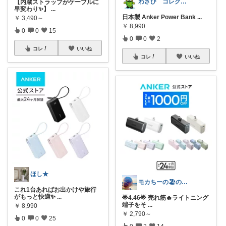
わさび コレクションもご利用ください
​【内蔵ストラップがケーブルに
早変わり✨】
...
日本製 Anker Power Bank
...
￥
3,490～
￥
8,990
0
0
15
0
0
2
コレ
いいね
コレ
いいね
ほし★
モカちーの🏖️のんびりライフ🐈✨
これ1台あればお出かけや旅行
がもっと快適✨
...
🌟4.46🌟 売れ筋🔥ライトニング
端子をそ
...
￥
8,990
￥
2,790～
0
0
25