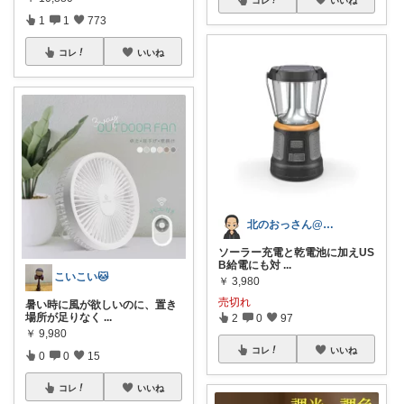
コレ
いいね
1
1
773
コレ
いいね
北のおっさん@ガジェット好き
ソーラー充電と乾電池に加えUS
B給電にも対
...
こいこい🐱
￥
3,980
売切れ
暑い時に風が欲しいのに、置き
場所が足りなく
...
2
0
97
￥
9,980
コレ
いいね
0
0
15
コレ
いいね