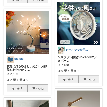
えーこママꕥ子供達と夏を楽しむぞ☀️
＼マラソン限定55%%OFF❣️／
uni-uni
🌿ポー
...
￥
7,180
枝先に灯るやさしい光が、お部
屋をあたたかく
...
0
4
918
￥
2,519
コレ
いいね
2
4
390
コレ
いいね