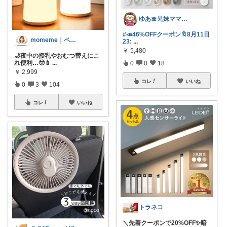
ゆあ🎀兄妹ママの育児と暮らし
#📣46%OFFクーポン🔖8月11日
momeme｜ベビー&キッズ専門店
23:
...
￥
5,480
🌙夜中の授乳やおむつ替えにこ
れ便利…🥹🍼
...
0
0
18
￥
2,999
コレ
いいね
0
3
104
コレ
いいね
トラネコ
＼先着クーポンで20%OFF✨暗