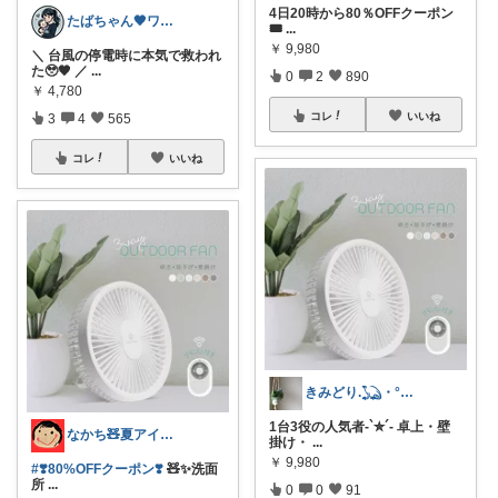
4日20時から80％OFFクーポン
たばちゃん🖤ワンオペママ👶⌇朝コレ
🎟️
...
￥
9,980
＼ 台風の停電時に本気で救われ
た🥹🖤 ／
...
0
2
890
￥
4,780
コレ
いいね
3
4
565
コレ
いいね
きみどり.𓆏・°いつも感謝です
1台3役の人気者-`✮´- 卓上・壁
なかち🧸夏アイテム＆便利グッズ✨
掛け・
...
￥
9,980
#❣️80%OFFクーポン❣️
🧸✨洗面
所
...
0
0
91