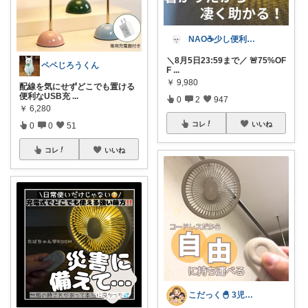
NAO☕️少し便利な僕の家
＼8月5日23:59まで／ 🚨75%OF
ペペじろうくん
F
...
￥
9,980
配線を気にせずどこでも置ける
便利なUSB充
...
0
2
947
￥
6,280
コレ
いいね
0
0
51
コレ
いいね
こだっく🐣 3児のママ