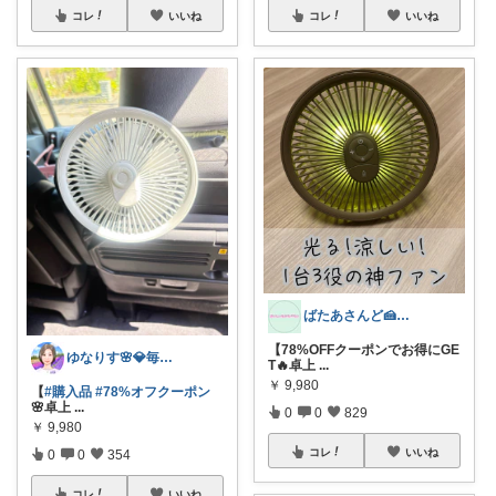
コレ
いいね
コレ
いいね
ばたあさんど🍰テンション爆上がりな生活
【78%OFFクーポンでお得にGE
ゆなりす🌸💎毎日投稿💎朝コレ
T🔥卓上
...
￥
9,980
【
#購入品
#78%オフクーポン
🌸卓上
...
0
0
829
￥
9,980
コレ
いいね
0
0
354
コレ
いいね