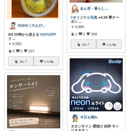
あん杏・暮らしの中にあったらいいなを🌿
#オリジナル写真
⭐️4.58 🉐クー
ポン
...
ゆゆゆ｜のんびり暮らしと外あそび
￥
9,980
1
2
309
8/4 20時から使える
#62%OFF
ク
...
￥
8,580
コレ
いいね
0
2
237
コレ
いいね
今日も晴れ
ネオンサイン 壁掛け 好評 サン
リオネオン
...