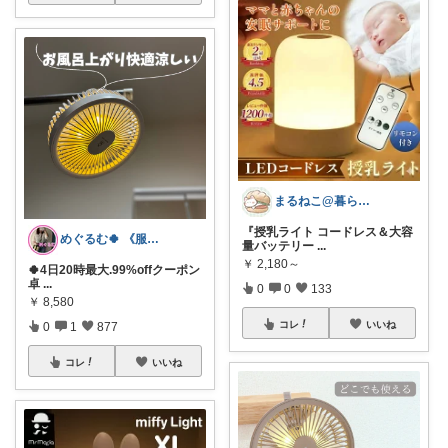
まるねこ@暮らしと子育て🐈️🌸
『授乳ライト コードレス＆大容
めぐるむ🍀 《服と暮らし》朝コレ
量バッテリー
...
￥
2,180～
🍀4日20時最大.99%offクーポン
卓
...
0
0
133
￥
8,580
コレ
いいね
0
1
877
コレ
いいね