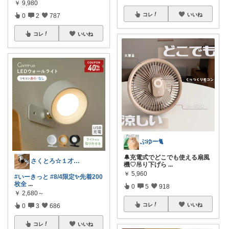
￥
9,980
コレ
いいね
0
2
787
コレ
いいね
ぶゆー🐈
🔔充電式でどこでも使える扇風
さくとろ☆１才児ぱぱ
機♡吊り下げら
...
￥
5,960
#いーきっと
#8/4限定✨先着200
枚全
...
0
5
918
￥
2,680～
コレ
いいね
0
3
686
コレ
いいね