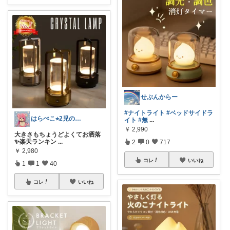
せぶんからー
#ナイトライト
#ベッドサイドラ
はらぺこ⭐︎2児のママ
イト
#無
...
￥
2,990
大きさもちょうどよくてお洒落
✨楽天ランキン
...
2
0
717
￥
2,980
コレ
いいね
1
1
40
コレ
いいね