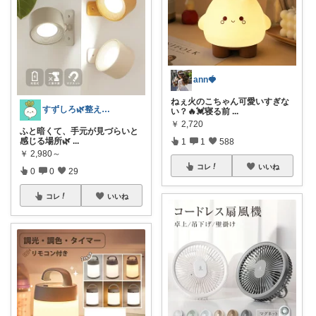
ann🍓
ねぇ火のこちゃん可愛いすぎな
すずしろ🌿整えながら、ゆるく暮らす
い？🔥💓寝る前
...
￥
2,720
ふと暗くて、手元が見づらいと
感じる場所🌿
...
1
1
588
￥
2,980～
コレ
いいね
0
0
29
コレ
いいね