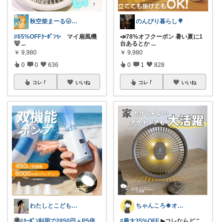
秋空柴まーる🌝優しい暮らしアイテム🐾
のんびり暮らし🌳
#65%OFFｸｰﾎﾟﾝ✨️
マイ扇風機
📣78%オフクーポン 暑い夏に1
🐻
...
台あるとか
...
￥
9,980
￥
9,980
0
0
636
0
1
828
コレ
いいね
コレ
いいね
わたしとこどもの好きメモ 🧺
ちゃんころ🍀オリ写/インテリア/キッズ
🉐
#ｸｰﾎﾟﾝ利用で2850円＋P5倍
#最大35%OFF
▶コレならどこ