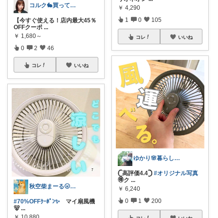
コルク🐇買ってよかった！オリジナル写真
￥
4,290
1
0
105
【今すぐ使える！店内最大45％
OFFクーポ
...
￥
1,680～
コレ
いいね
0
2
46
コレ
いいね
ゆかり🌸暮らしと育児𓍯更新ゆっくり
‎𓊆高評価4.4𓊇
#オリジナル写真
🉐ク
...
秋空柴まーる🌝優しい暮らしアイテム🐾
￥
6,240
0
1
200
#70%OFFｸｰﾎﾟﾝ✨️
マイ扇風機
🐻
...
￥
10,880