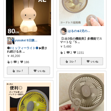
はるの☀️2児のママ𓂃◌𓈒𓐍
【1台3役の機能美】多機能でス
yusuke/ 8日購入感謝♫
マートな「S
...
￥
5,480
🟡
#ミッフィーライト🟡
▶愛さ
れ続ける永
...
1
2
1151
￥
46,200
コレ
いいね
0
1
186
コレ
いいね