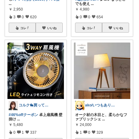
...
でも使え
...
￥
2,950
￥
4,980
3
0
620
0
0
654
コレ
いいね
コレ
いいね
コルク🐇買ってよかった！オリジナル写真
ako/いつもありがとう🌈5日感謝
#46%offクーポン
卓上扇風機 壁
オーク材の木目と、柔らかなフ
掛け
...
ァブリックシェ
...
￥
5,480
￥
24,000
0
1
337
1
0
329