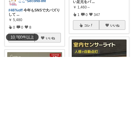
ここ*Second-life
い足元をパ
...
￥
1,460～
#46%off
今年もSNSで大バズり
して
...
1
0
347
￥
5,480
コレ
いいね
0
0
8
10,000
件
以上
コレ
いいね
ねこまみれ_経由感謝致します🐈
#40%OFF＆レビュー特典🔥
ぴーちゃん
《0.2秒
...
￥
1,580～
【8/4-11限定40%OFFクーポ
ン】
...
0
0
703
￥
2,680～