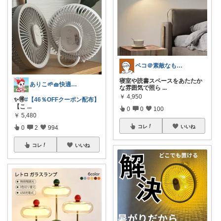
ペコ＠素敵なものを紹介しています
寝室や読書スペースをあたたか
ありこ🌱🧺快適な暮らし雑貨🌻
な雰囲気で照ら
...
￥
4,950
✨️🉐
#【46％OFFクーポン配布】
【こ
...
0
0
100
￥
5,480
コレ
いいね
0
2
994
コレ
いいね