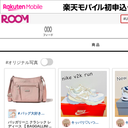
ROOM
Feed
商品
#オリジナル写真
＃バッグ大好き＃楽天ルームさぶたん
バッガリーニ クラシック レ
キッパリ♡いつもありがとうございます🌸
ディース 【 BAGGALLINI
...