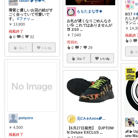
Taitan°🦖🐣💎🏃
薄紫と優しいお花の絵がす
ももたまな🍑🍀
8/17
#
ごく合っていて可愛いで
たした
す。
#ファッ
...
お礼が遅くなりごめんなさ
ランニ
￥
13,800
い💦 これではありませんが
￥
14,3
🍑 2/10
...
掲載終了
￥
7,040
掲載終
0
0
32
0
売切れ
0
7
29
コレ
いいね
コ
コレ
いいね
ponyoro
元CA✈️Ami⭐︎🌈フォロバします
￥
4,500
【6月27日発売】 【UPTOW
👶 ▶︎ U
N Deluxe EXCLUS
...
掲載終了
uno Ma
￥
17,600