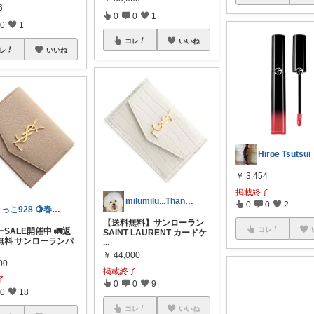
6
0
0
1
0
1
コレ
いいね
レ
いいね
Hiroe Tsutsui
￥
3,454
掲載終了
milumilu...Thanks♡〜
0
0
2
こっこ928 🍋春ですね〜🌸
【送料無料】サンローラン
コレ
SALE開催中 🚛返
SAINT LAURENT カードケ
無料 サンローランパ
...
.
￥
44,000
00
掲載終了
了
0
0
9
0
18
コレ
いいね