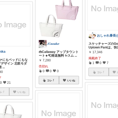
スケッチャーズのGo 
𝓝𝓪𝓷𝓪𝓴𝓸
Uptown Pantは、
nika
👜Callaway アップタウント
￥
17,346
ート🔹️📮発送無料 ✨スム
...
掲載終了
ソファにもベッドにもな
￥
7,280
1
0
7
Yデザイン 北欧モダ
売切れ
囲
...
0
0
0
90
コレ
了
コレ
いいね
0
21
レ
いいね