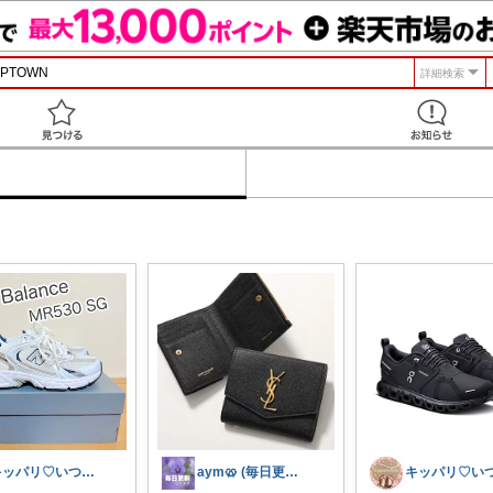
詳細検索
見つける
キッパリ♡いつもありがとうございます🌸
aym🥨 (毎日更新してます🙌)