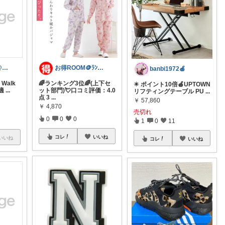
おしゃれ番長@フォローで幸せが訪れます
お得ROOM🪙ﾗﾝｷﾝｸﾞ上位のご紹介
banbi1972🍎
Walk
🌈ランキング3位🌈(上下セ
✴️ ポイント10倍🍎UPTOWN
快適
...
ット部門)💘口コミ評価：4.0
リフティングテーブル PU
...
点 3
...
￥
57,860
￥
4,870
売切れ
0
0
0
1
0
11
コレ
いいね
いいね
コレ
いいね