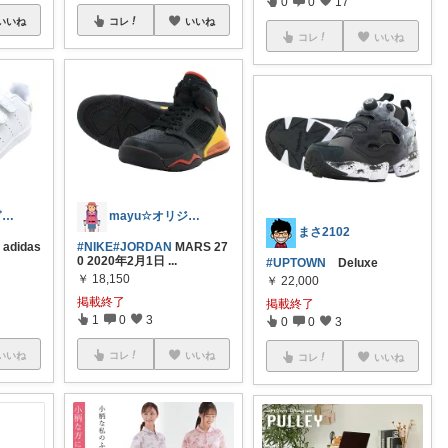
0
0
17
いいね
コレ
いいね
コレ
いいね
きり✨お得すぎる商品＆購入品✨
mayu☆オリジナル写真多め
まさ2102
adidas
#NIKE
#JORDAN
MARS 27
0 2020年2月1日
...
#UPTOWN
Deluxe
￥
18,150
￥
22,000
掲載終了
掲載終了
1
0
3
0
0
3
いいね
コレ
いいね
コレ
いいね