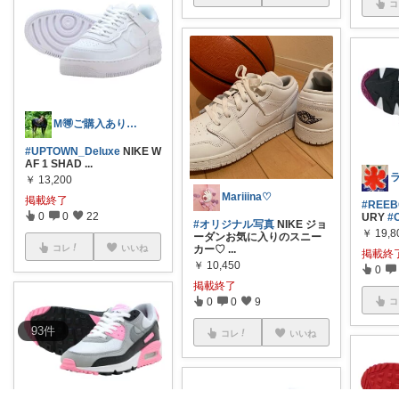
コ
M🉐ご購入ありがとうございます🉐
#UPTOWN_Deluxe
NIKE W
AF 1 SHAD
...
￥
13,200
Mariiina♡
掲載終了
#REE
0
0
22
URY
#
#オリジナル写真
NIKE ジョ
￥
19,8
ーダンお気に入りのスニー
カー♡
...
コレ
いいね
掲載終
￥
10,450
0
掲載終了
0
0
9
コ
93
件
コレ
いいね