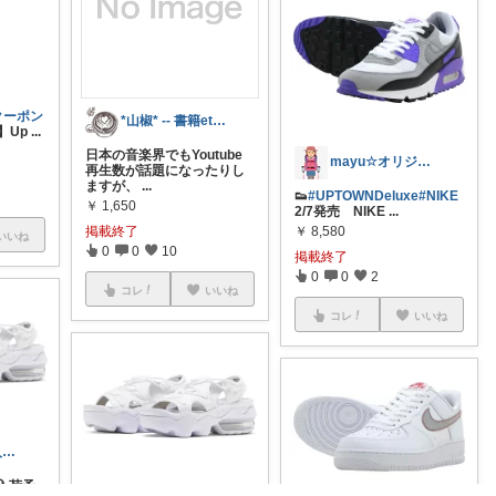
*山椒* -- 書籍etc... --
Fクーポン
日本の音楽界でもYoutube
mayu☆オリジナル写真多め
】Up
...
再生数が話題になったりし
ますが、
...
👟
#UPTOWNDeluxe
#NIKE
￥
1,650
2/7発売 NIKE
...
￥
8,580
掲載終了
0
0
10
掲載終了
いいね
0
0
2
コレ
いいね
コレ
いいね
💎みゅう🐈購入感謝(❀ᴗ͈ˬᴗ͈)⁾