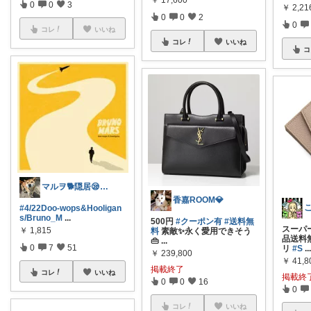
0
0
3
￥
2,21
0
0
2
0
コレ
いいね
コレ
いいね
コ
マルヲ🐕️隠居😪7月⑤⑩⑮㉕感謝🩷
香嘉ROOM💎
#4/22Doo-wops&Hooligan
s/Bruno_M
...
500円
#クーポン有
#送料無
スーパー
￥
1,815
料
素敵✨永く愛用できそう
品送料
👜
...
0
7
51
リ
#S
..
￥
239,800
￥
41,8
掲載終了
コレ
いいね
掲載終
0
0
16
0
コレ
いいね