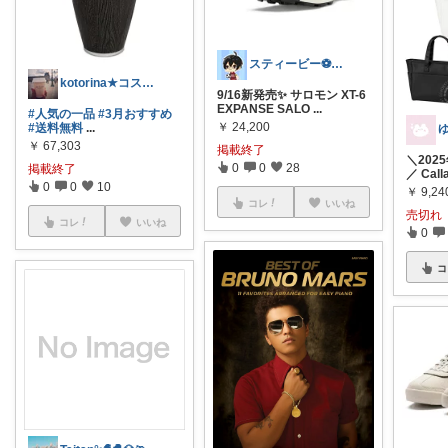
スティービー⚽3人娘パパ
kotorina★コスメとスイーツ大好き
9/16新発売✨ サロモン XT-6
EXPANSE SALO
...
#人気の一品
#3月おすすめ
￥
24,200
#送料無料
...
￥
67,303
掲載終了
＼202
0
0
28
掲載終了
／ Call
0
0
10
￥
9,24
コレ
いいね
売切れ
コレ
いいね
0
コ