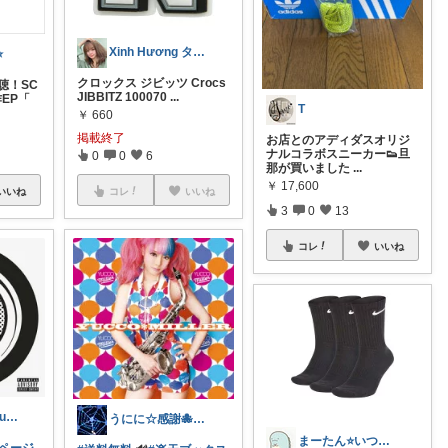
Xinh Hương タインフオン
️
クロックス ジビッツ Crocs
聴！SC
JIBBITZ 100070
...
作EP「
T
￥
660
掲載終了
お店とのアディダスオリジ
ナルコラボスニーカー👟旦
0
0
6
那が買いました
...
￥
17,600
いいね
コレ
いいね
3
0
13
コレ
いいね
Justpeace+Blue🌾皆様感謝
うにに☆感謝🐙マイペースでスローリー
まーたん⭐いつもありがとうございます😊