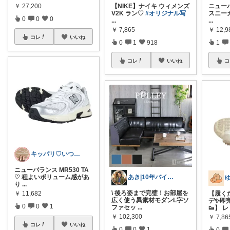
￥
27,200
【NIKE】ナイキ ウィメンズ
ニューバ
V2K ラン♡
#オリジナル写
スニー
0
0
0
...
...
￥
7,865
￥
12,9
コレ
いいね
0
1
918
1
コレ
いいね
コ
キッパリ♡いつもありがとうございます🌸
ニューバランス MR530 TA
♡ 程よいボリューム感があ
あき|10年バイヤーの失敗しない家具選び
り
...
\ 後ろ姿まで完璧！お部屋を
￥
11,682
【履く
広く使う異素材モダンL字ソ
デ✨即
0
0
1
ファセッ
...
👟】 
￥
102,300
￥
7,86
コレ
いいね
0
0
1
0