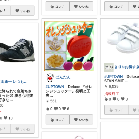
コレ
いいね
コレ
レ
いいね
#UPTOWN
Deluxe 
ぱんだん
STAN SMIT
...
紅山逢一 いつも ありがとうございます✨
￥
6,039
#UPTOWN
Deluxe 『オレ
に降られて色落ちさ
ンジシュッター』発明と工
掲載終了
まった😢 履き心地抜
夫
...
0
0
8
好きな
...
￥
561
00
0
0
6
コレ
了
0
13
コレ
いいね
レ
いいね