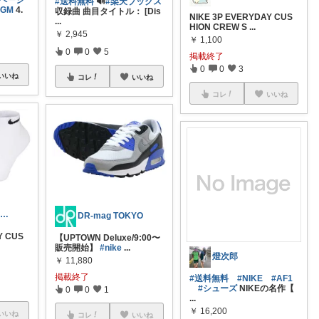
細ページ
#送料無料
🔊
#楽天ブックス
GM
4.
収録曲 曲目タイトル： [Dis
NIKE 3P EVERYDAY CUS
...
HION CREW S
...
￥
2,945
￥
1,100
0
0
5
掲載終了
0
0
3
いいね
コレ
いいね
コレ
いいね
まーたん⭐いつもありがとうございます😊
DR-mag TOKYO
Y CUS
【UPTOWN Deluxe/9:00〜
販売開始】
#nike
...
燈次郎
￥
11,880
掲載終了
#送料無料
#NIKE
#AF1
#シューズ
NIKEの名作【
0
0
1
...
￥
16,200
いいね
コレ
いいね