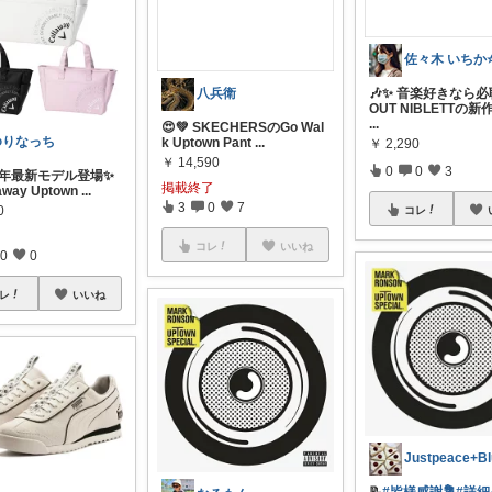
佐々木 いちか⭐
🎶✨ 音楽好きなら必
八兵衛
OUT NIBLETTの新
...
😍💚 SKECHERSのGo Wal
ゆりなっち
k Uptown Pant
...
￥
2,290
￥
14,590
0
0
3
5年最新モデル登場✨
掲載終了
away Uptown
...
3
0
7
0
コレ
コレ
いいね
0
0
レ
いいね