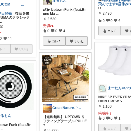
📝
#皆様感謝💐
#詳
なるもん
飛んでます
#昼休みB
YUCOM
U
...
👶 ▶︎ Uptown Funk (feat.Br
本日発売
復活を果
￥
2,490
uno Ma
...
PUMAのクラシック
￥
2,530
0
0
6
...
売切れ
00
0
0
4
コレ
了
2
11
コレ
いいね
レ
いいね
NIKE 3P EVERYDA
HION CREW S
...
￥
1,100
Great Natureご購入感謝です。
掲載終了
なるもん
【送料無料】 UPTOWN リ
0
0
1
フティングテーブル PULLE
ptown Funk (feat.Br
Y
...
...
コレ
￥
55,000