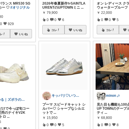
ランス MR530 SG
2026年春夏新作✨SAINTLA
オン レディース クラ
カー ♡
#オリジナル
URENTのUPTOWNミニ
...
ウォータープルーフ 
￥
79,900
￥
22,000
80
0
0
6
0
0
5
0
929
コレ
いいね
コレ
レ
いいね
キッパリ♡いつもありがとうございます🌸
minon 𓈒𓏸
ゆる｜ズボラのちょいラク暮らし
プーマ スピードキャット シ
見た目も機能も100
だけで今っぽ旬コー
ルバー♡ シャープなシルエ
UP TOWNのテーブ
完売のナイキV2K
ットで
...
ティ
...
レトロ
...
￥
15,950
￥
68,800
5
0
0
5
0
0
8
0
0