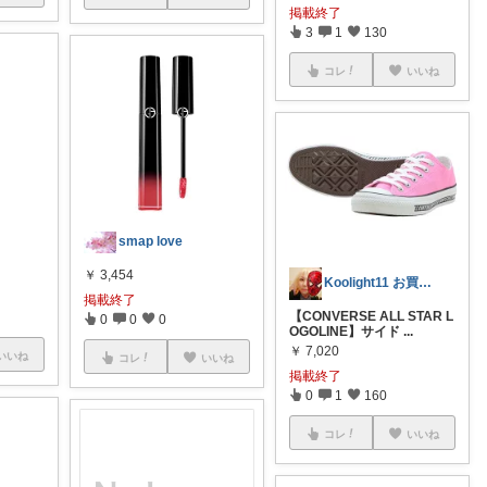
掲載終了
3
1
130
コレ
いいね
smap love
￥
3,454
Koolight11 お買い物に感謝‼️
掲載終了
【CONVERSE ALL STAR L
0
0
0
OGOLINE】サイド
...
￥
7,020
いいね
コレ
いいね
掲載終了
0
1
160
コレ
いいね