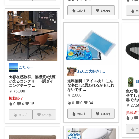
コレ
いいね
コ
こたろー
わんこ大好き♪いつもありがとう🙇‍♀️
★存在感抜群。無機質×洗練
送料無料！アイス枕！ こん
が光るコンクリート調ダイ
な冬に‼️と思われるかもしれ
ニングテーブ
...
ないです
...
￥
75,000
急な雨
￥
2,000
せてし
掲載終了
群で大
0
0
34
0
4
15
￥
27,5
掲載終
コレ
いいね
コレ
いいね
0
コ