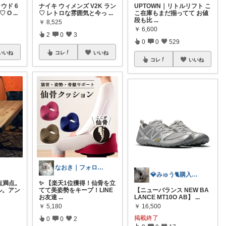
ウド 6
ナイキ ウィメンズ V2K ラン
UPTOWN｜リトルリフト こ
♡ O
...
♡ レトロな雰囲気と今っ
...
こ在庫もまだ揃ってて お値
段も比
...
￥
8,525
￥
6,600
2
0
3
0
0
529
いいね
コレ
いいね
コレ
いいね
なおき｜フォロー・いいね・経由購入に感謝
💎みゅう🐈購入感謝(❀ᴗ͈ˬᴗ͈)⁾
点満点。
✨ 【楽天1位獲得！仙骨を立
ル。アン
てて美姿勢をキープ！LINE
【ニューバランス NEW BA
お友達
...
LANCE MT10O AB】
...
￥
5,180
￥
16,500
掲載終了
0
0
2