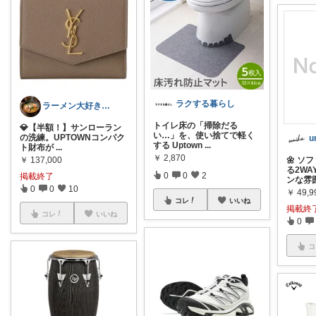
ラクする暮らし
ラーメン大好きケンジさん
トイレ床の「掃除だる
​💎【半額！】サンローラン
い…」を、使い捨てで軽く
の洗練。UPTOWNコンパク
u
する Uptown
...
ト財布が
...
￥
2,870
￥
137,000
🌼 
る2WA
0
0
2
掲載終了
ンな雰
0
0
10
￥
49,9
コレ
いいね
掲載終
コレ
いいね
0
コ