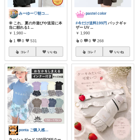
みーゆー♡朝コレ♡ママお助け隊
pastel color
🌞 これ、夏の外遊びや送迎に本
#今だけ送料199円
バックギャ
当に頼れる1
...
ザー UV
...
￥
1,980～
￥
1,990
1
0
531
0
0
268
コレ
いいね
コレ
いいね
ponta ご購入感謝ですm(_ _)m
ラッシュガード 100円OFFクー