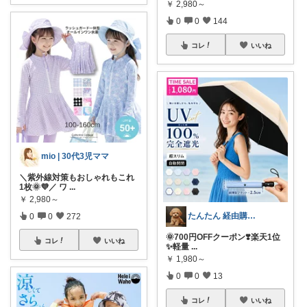
￥
2,980～
0
0
144
コレ
いいね
mio | 30代3児ママ
＼紫外線対策もおしゃれもこれ
1枚🌞💜／ ワ
...
￥
2,980～
たんたん 経由購入ありがとうございます！
0
0
272
🌞700円OFFクーポン❣️楽天1位
コレ
いいね
✨軽量
...
￥
1,980～
0
0
13
コレ
いいね