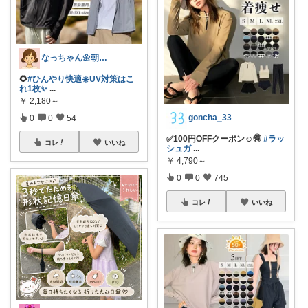
なっちゃん🌼朝7時コレ☀️
🌻
#ひんやり快適☀️UV対策はこ
れ1枚✨
...
￥
2,180～
goncha_33
0
0
54
✅100円OFFクーポン☺🉐
#ラッ
コレ
いいね
シュガ
...
￥
4,790～
0
0
745
コレ
いいね