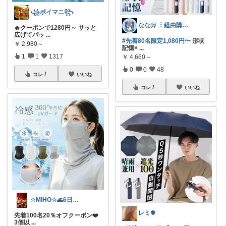
꧁ポイマニ꧂
なな@ ︙経由購入ありがとうございます✨
🔥クーポンで1280円～ サッと
広げてパッ
...
#先着80名限定1,080円〜
形状
￥
2,980～
記憶×
...
1
1
1317
￥
4,660～
0
0
48
コレ
いいね
コレ
いいね
☆MIHO☆🌊6日感謝🍀
レミ✾
先着100名20％オフクーポン❤️
3個以
...