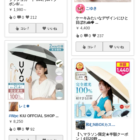
ポン8/
...
こゆき
￥
1,980～
0
0
212
ケーキみたいなデザインにひと
目ぼれ🍰🍓
...
￥
4,400
コレ
いいね
0
0
237
コレ
いいね
レミ✾
#Wpc
KiU OFFCIAL SHOP
...
￥
8,250
和むNBOXカスタム👍上限中🙇
0
0
92
【＼マラソン限定★半額クーポ
ン｜4日20時
...