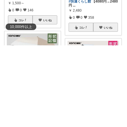
#快適くらし館
【4080円→2480
￥
1,500～
円
...
0
0
146
￥
2,480
0
0
358
コレ
いいね
10,000
件
以上
コレ
いいね
みやび🐯🐮
まび@ジムニー通勤🚗働き女子
#8/4
20:00〜 日傘 折りたたみ
...
￥
3,980～
車を降りてから建物までの数十
メートル、地味
...
0
2
147
￥
3,380～
コレ
いいね
0
1
54