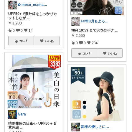
✿ moco_mama_life ✿
UPF50+で紫外線をしっかりカ
ットしなが
...
eri🌸8月もよろしくお願いします☺️
￥
1,980
\\8/4 19:59 まで50%OFFク
...
0
0
14
￥
2,560
コレ
いいね
0
0
234
コレ
いいね
𝘏𝘢𝘳𝘶
晴雨兼用の日傘⟡.· UPF50＋＆
皆様の優しさに感謝です✨happyミルク
紫外線
...