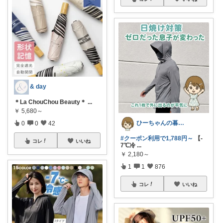
& day
＊La ChouChou Beauty＊
...
￥
5,680～
ひーちゃんの暮らしと服ROOM🌷
0
0
42
#クーポン利用で1,788円～
【-
コレ
いいね
7℃冷
...
￥
2,180～
1
1
876
コレ
いいね