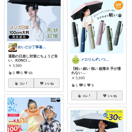
めいど@丁寧暮らし✨️
通勤の日差し対策にちょうど良
メロりん💕いつも有難うございます✨
い、KONCI
...
￥
3,980
【軽い 細い 強い 超撥水 手が濡
れない
...
0
0
66
￥
5,690
コレ
いいね
1
0
9
コレ
いいね