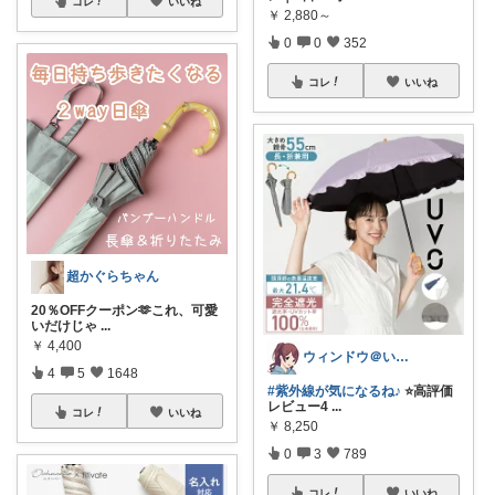
コレ
いいね
￥
2,880～
0
0
352
コレ
いいね
超かぐらちゃん
20％OFFクーポン🫶これ、可愛
いだけじゃ
...
￥
4,400
ウィンドウ＠いつもありがとうございます♪
4
5
1648
#紫外線が気になるね♪
⭐高評価
レビュー4
...
コレ
いいね
￥
8,250
0
3
789
コレ
いいね