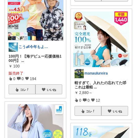
こう👶今年もよろしくお願いします🥹
100円！【海デビュー応援価格1
00円】
...
￥
100
manaulureira
販売終了
0
0
194
軽すぎて、入れたの忘れてた🤣
これは最軽
...
コレ
いいね
￥
2,880～
0
0
12
コレ
いいね