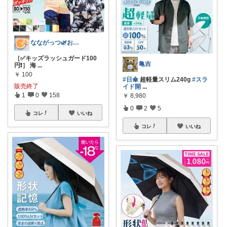
なながっつ🌿お得好き！コスパも大切💛
［✅キッズラッシュガード100
亀吉
円❗️］ 海
...
￥
100
#日傘
超軽量スリム240g
#スラ
販売終了
イド開
...
1
0
158
￥
8,980
0
2
5
コレ
いいね
コレ
いいね