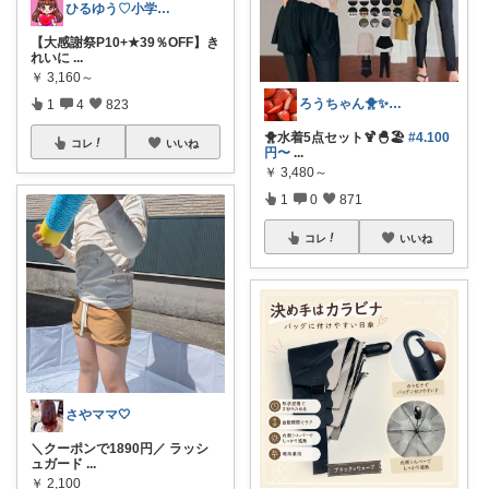
ひるゆう♡小学生2児ママ
【大感謝祭P10+★39％OFF】き
れいに
...
￥
3,160～
ろうちゃん🐥✨フォロワー様から購入💖
1
4
823
🐥水着5点セット🍹🐣🏖️
#4.100
コレ
いいね
円〜
...
￥
3,480～
1
0
871
コレ
いいね
さやママ🤍
＼クーポンで1890円／ ラッシ
ュガード
...
￥
2,100