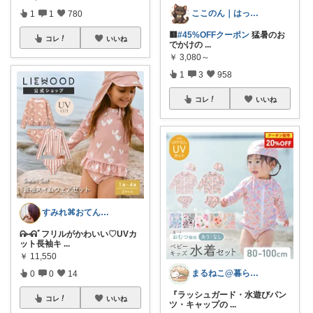
ここのん｜はっぴいライフ💓
1
1
780
🟥
#45%OFFクーポン
猛暑のお
コレ
いいね
でかけの
...
￥
3,080～
1
3
958
コレ
いいね
すみれ⌘おてんば娘との暮らし
ᕱ⑅ᕱﾞフリルがかわいい♡UVカ
ット長袖キ
...
￥
11,550
まるねこ@暮らしと子育て🐈️🌸
0
0
14
『ラッシュガード・水遊びパン
コレ
いいね
ツ・キャップの
...