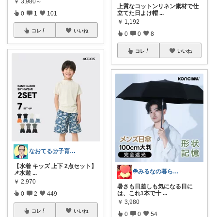
￥
3,980～
上質なコットンリネン素材で仕
立てた日よけ帽
...
0
1
101
￥
1,192
コレ
いいね
0
0
8
コレ
いいね
なおてる@子育て共働き いつもTHX🙏
【水着 キッズ 上下 2点セット】
☘️みるなの暮らし🍃
📌水遊
...
￥
2,970
暑さも日差しも気になる日に
は、これ1本で十
...
0
2
449
￥
3,980
コレ
いいね
0
0
54