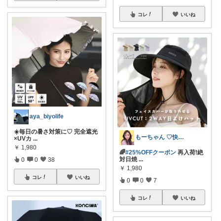
コレ
いいね
aya_biyolife
☀️毎日の暑さ対策に♡ 完全遮光
もーちゃん ♡快適生活~旅行大好き🌈✨
×UVカ
...
￥
1,980
🌈
#25%OFFクーポン
再入荷!絶
対日焼
...
0
0
38
￥
1,980
コレ
いいね
0
0
7
コレ
いいね