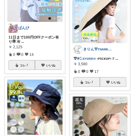
ばんび
11日まで100円OFFクーポン有
り🉐 冷
...
￥
2,125
きりん🦒ᴛʜᴀɴᴋs ᴀʟᴡᴀʏs.
0
0
14
🦒
#⃞ᱹsʏᴜnn⠶
‹ᴘɪᴄᴋᴜᴘ›
#
...
￥
3,580
コレ
いいね
0
0
17
コレ
いいね