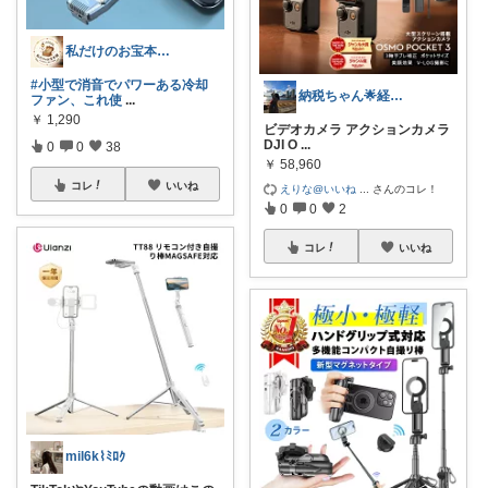
私だけのお宝本舗🍀経由購入いつも感謝！
#小型で消音でパワーある冷却
納税ちゃん🌟経由購入★
ファン、これ使
...
￥
1,290
ビデオカメラ アクションカメラ
DJI O
...
0
0
38
￥
58,960
コレ
いいね
えりな@いいね
...
さんのコレ！
0
0
2
コレ
いいね
mil6k⌇ﾐﾛｸ