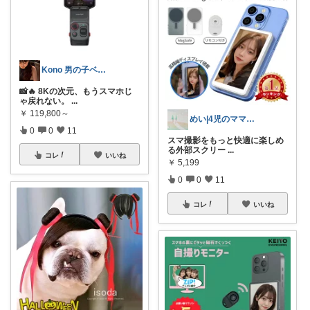
Kono 男の子ベビーのママ👶🏼
📸🔥 8Kの次元、もうスマホじ
ゃ戻れない。
...
￥
119,800～
めい|4児のママおすすめ
0
0
11
スマ撮影をもっと快適に楽しめ
る外部スクリー
...
コレ
いいね
￥
5,199
0
0
11
コレ
いいね