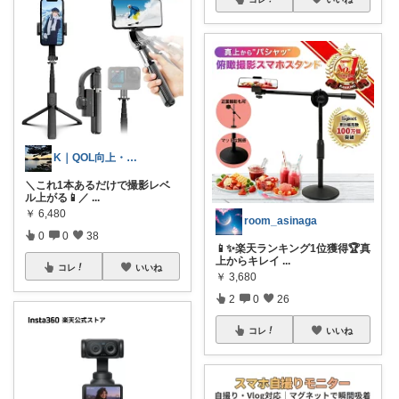
K｜QOL向上・良品選定室
＼これ1本あるだけで撮影レベ
ル上がる📱／
...
￥
6,480
room_asinaga
0
0
38
📱✨楽天ランキング1位獲得🏆真
上からキレイ
...
コレ
いいね
￥
3,680
2
0
26
コレ
いいね