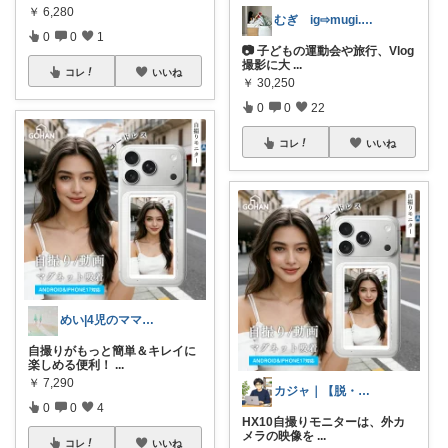
￥
6,280
むぎ ig⇨mugi.home_
0
0
1
📷 子どもの運動会や旅行、Vlog
撮影に大
...
コレ
いいね
￥
30,250
0
0
22
コレ
いいね
めい|4児のママおすすめ
自撮りがもっと簡単＆キレイに
楽しめる便利！
...
￥
7,290
カジャ｜【脱・不便】家での仕事が激変する
0
0
4
HX10自撮りモニターは、外カ
メラの映像を
...
コレ
いいね