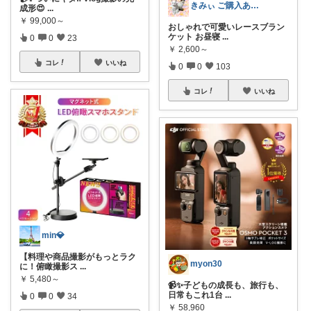
きみぃ ご購入ありがとうございます♪
成形😍
...
￥
99,000～
おしゃれで可愛いレースブラン
ケット お昼寝
...
0
0
23
￥
2,600～
コレ
いいね
0
0
103
コレ
いいね
min💎
【料理や商品撮影がもっとラク
myon30
に！俯瞰撮影ス
...
￥
5,480～
📹✨子どもの成長も、旅行も、
日常もこれ1台
...
0
0
34
￥
58,960