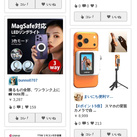
コレ
いいね
0
0
3
コレ
いいね
bunno0707
撮るもの全部、ワンランク上に
📸 note用
...
まいにち便利マーケット
￥
3,287
【
#ポイント5倍】
スマホの背面
0
1
159
カメラで自
...
￥
8,999
コレ
いいね
0
5
213
コレ
いいね