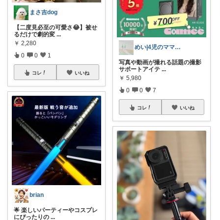
まさ吉dog
【二度見必至の可愛さ😂】被せ
るだけで劇的変
...
￥
2,280
めい|4児のママおすすめ
0
0
1
写真や動画が撮れる話題の撮影
サポートアイテ
...
コレ
いいね
￥
5,980
0
0
7
コレ
いいね
brian
🌟 楽しいパーティーやコスプレ
にぴったりの
...