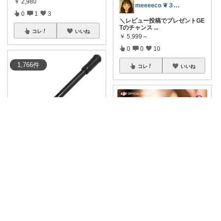
￥
2,980
meeeeco ❦３児ママ ❦
0
1
3
＼レビュー投稿でプレゼントGE
Tのチャンス
...
コレ
いいね
￥
5,999～
0
0
10
1,766
件
コレ
いいね
Nekocha
🔥【愛用中のペン回し専用ペ
ン】ブラックサム
...
￥
1,080
もってぃー
0
4
82
【✨20%OFF】【🎥ブレない“神
Vlog
...
コレ
いいね
￥
58,960