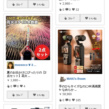
￥
2,980～
コレ
いいね
0
0
32
コレ
いいね
meeeeco ❦３児ママ ❦
夏のお出かけにぴったりの【2
点セット】花火
...
MAKI's Room
￥
1,980～
手のひらサイズなのに4K高画質
0
0
4
✨ なめらか
...
￥
58,960
コレ
いいね
0
6
185
コレ
いいね