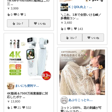
TikTokやYouTubeの動画はこの
三
...
K｜QOL向上・良品選定室
￥
3,999
＼これ、1本で全部いける📸／
0
0
1
多機能コン
...
￥
3,480
コレ
いいね
0
1
143
コレ
いいね
まいにち便利マーケット
4K動画＆7500万画素撮影に対
応したポケ
...
あぷりこっと✩.*˚100%ROOM経由
￥
13,800
コットン100%、花の刺繍が可
1
21
532
愛いレースの
...