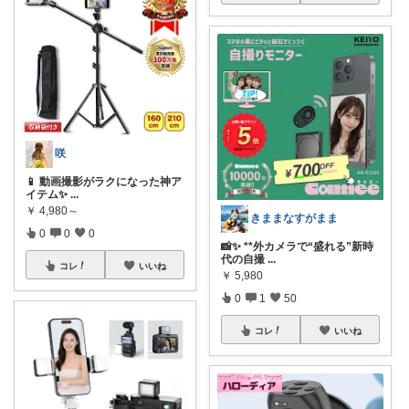
咲
📱 動画撮影がラクになった神ア
イテム✨
...
￥
4,980～
きままなすがまま
0
0
0
📸✨ **外カメラで“盛れる”新時
代の自撮
...
コレ
いいね
￥
5,980
0
1
50
コレ
いいね