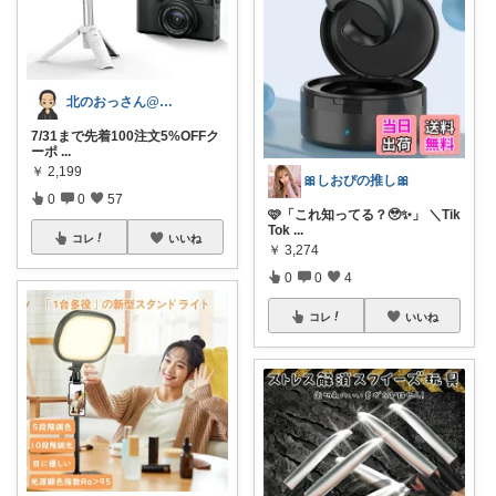
北のおっさん@ガジェット好き
7/31まで先着100注文5%OFFク
ーポ
...
￥
2,199
🎀しおぴの推し🎀
0
0
57
🩷「これ知ってる？🥹✨」 ＼Tik
Tok
...
コレ
いいね
￥
3,274
0
0
4
コレ
いいね