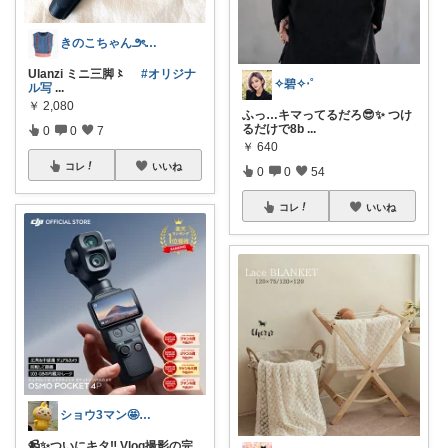
きのこちゃん౨ৎかわいい雑貨
Ulanzi ミニ三脚〻
#オリジナ
✧碧✧‧˚
ル写
...
￥
2,080
ふっ…キマってるだろ😎✨ つけ
るだけで8b
...
0
0
7
￥
640
コレ
いいね
0
0
54
コレ
いいね
ショウ3マン🤩なんとかなれ〜ッ名品
📹✨ついにキタ‼️ Vlog撮影の完