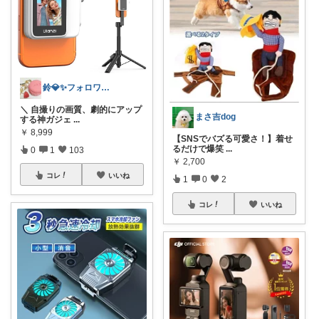
鈴💎✨フォロワさん経由購入❤️ご購入感謝
＼ 自撮りの画質、劇的にアップ
まさ吉dog
する神ガジェ
...
￥
8,999
【SNSでバズる可愛さ！】着せ
るだけで爆笑
...
0
1
103
￥
2,700
コレ
いいね
1
0
2
コレ
いいね