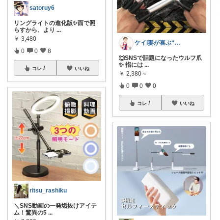
satoruy6
リングライトの進化版✨面で照
らすから、より
...
￥
3,480
ケイl妻が喜ぶ“パパ掃除”
0
0
8
🐺SNSで話題になったウルフ爪
✨ 指には
...
コレ
いいね
￥
2,380～
0
0
0
コレ
いいね
ritsu_rashiku
＼SNS動画の一発垢抜けアイテ
ム！驚異の5
...