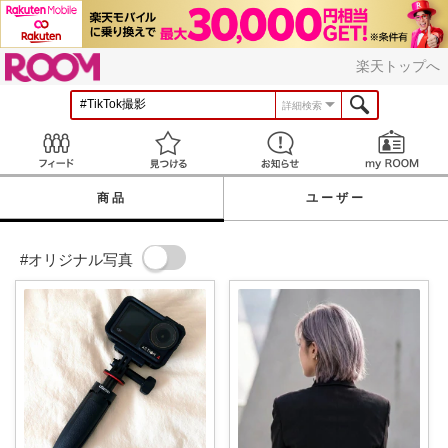
ROOM
楽天トップへ
詳細検索
Feed
見つける
お知らせ
商品
ユーザー
#オリジナル写真