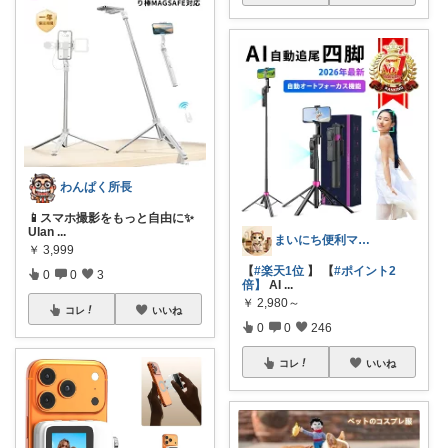
わんぱく所長
📱スマホ撮影をもっと自由に✨
Ulan
...
まいにち便利マーケット
￥
3,999
【
#楽天1位
】 【
#ポイント2
0
0
3
倍】
AI
...
￥
2,980～
コレ
いいね
0
0
246
コレ
いいね