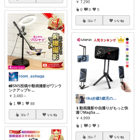
￥
7,290
0
0
5
コレ
いいね
room_asinaga
📸SNS投稿や動画撮影がワンラ
ンクアップ✨
...
￥
3,480～
rika|0歳3歳児のママ
1
1
88
📱動画撮影や自撮りがもっと快
適♡MagSa
...
コレ
いいね
￥
4,999
1
0
3
コレ
いいね