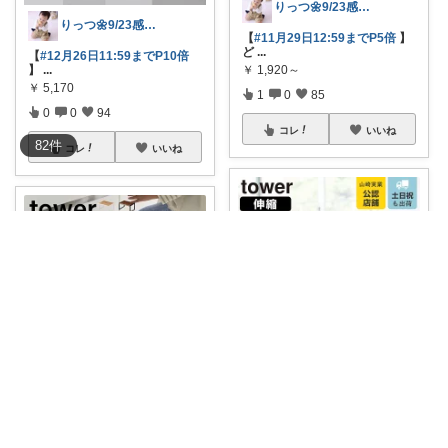
りっつ🌼9/23感謝です🩵
りっつ🌼9/23感謝です🩵
【
#11月29日12:59までP5倍
】
ど
...
【
#12月26日11:59までP10倍
】
...
￥
1,920～
￥
5,170
1
0
85
0
0
94
コレ
いいね
82
件
コレ
いいね
りっつ🌼9/23感謝です🩵
りっつ🌼9/23感謝です🩵
【
#3月29日12:59までポイント
5倍
...
【
#12月15日12:59までP5倍
】
高
...
￥
2,420