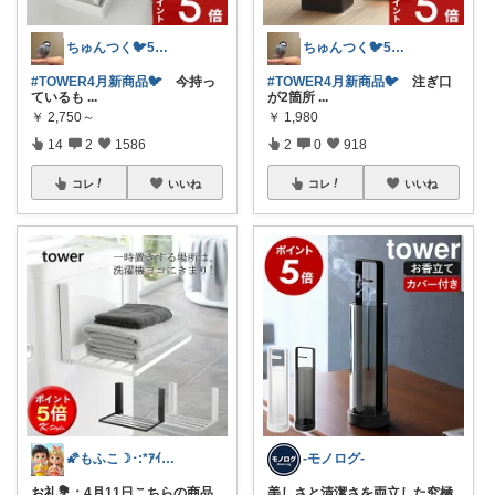
ちゅんつく🐦5歳3歳娘の母🩷
ちゅんつく🐦5歳3歳娘の母🩷
#TOWER4月新商品🐦️
今持っ
#TOWER4月新商品🐦️
注ぎ口
ているも
...
が2箇所
...
￥
2,750～
￥
1,980
14
2
1586
2
0
918
コレ
いいね
コレ
いいね
🌠もふこ☽･:*ｱｲｺﾝ変更しました♪
-モノログ-
お礼💐：4月11日こちらの商品
美しさと清潔さを両立した究極