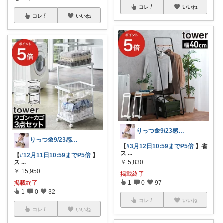
コレ
いいね
コレ
いいね
りっつ🌼9/23感謝です🩵
りっつ🌼9/23感謝です🩵
【
#3月12日10:59までP5倍
】省
ス
...
【
#12月11日10:59までP5倍
】
ス
...
￥
5,830
￥
15,950
掲載終了
掲載終了
1
0
97
1
0
32
コレ
いいね
コレ
いいね