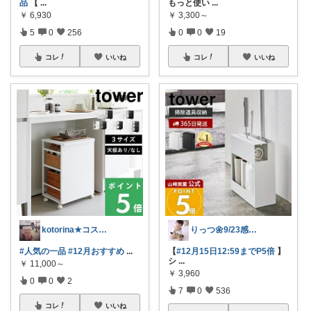
品
【
...
もっと使い
...
￥
6,930
￥
3,300～
5
0
256
0
0
19
コレ
いいね
コレ
いいね
kotorina★コスメとスイーツ大好き
りっつ🌼9/23感謝です🩵
#人気の一品
#12月おすすめ
...
【
#12月15日12:59までP5倍
】
シ
...
￥
11,000～
￥
3,960
0
0
2
7
0
536
コレ
いいね