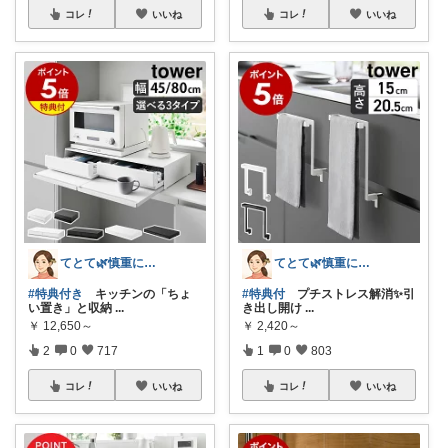
コレ
いいね
コレ
いいね
てとて🌿慎重に選ぶ派🧺💚
てとて🌿慎重に選ぶ派🧺💚
#特典付き
キッチンの「ちょ
#特典付
プチストレス解消✨️引
い置き」と収納
...
き出し開け
...
￥
12,650～
￥
2,420～
2
0
717
1
0
803
コレ
いいね
コレ
いいね