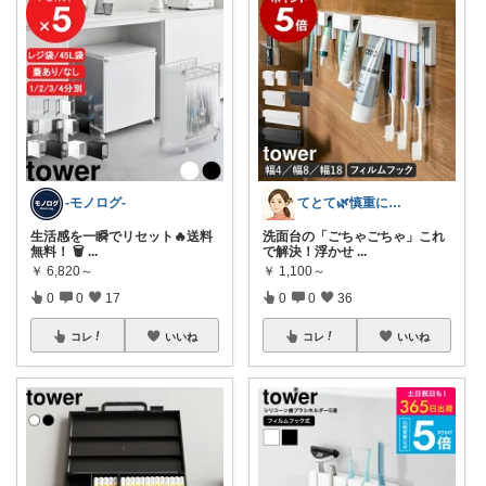
-モノログ-
てとて🌿慎重に選ぶ派🧺💚
生活感を一瞬でリセット🔥送料
洗面台の「ごちゃごちゃ」これ
無料！ 🗑️
...
で解決！浮かせ
...
￥
6,820～
￥
1,100～
0
0
17
0
0
36
コレ
いいね
コレ
いいね