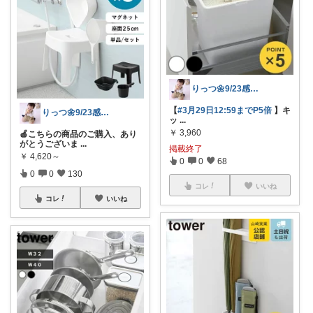
りっつ🌼9/23感謝です🩵
【
#3月29日12:59までP5倍
】キ
りっつ🌼9/23感謝です🩵
ッ
...
￥
3,960
🍎こちらの商品のご購入、あり
がとうございま
...
掲載終了
￥
4,620～
0
0
68
0
0
130
コレ
いいね
コレ
いいね