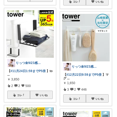
コレ
いいね
りっつ🌼9/23感謝です🩵
りっつ🌼9/23感謝です🩵
【
#11月24日1:59までP5倍
】to
...
【
#12月22日9:59までP5倍
】マ
グ
...
￥
3,850
￥
1,650
2
2
500
3
2
446
コレ
いいね
コレ
いいね