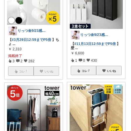
りっつ🌼9/23感謝です🩵
りっつ🌼9/23感謝です🩵
【
#3月29日12:59までP5倍
】ち
ょ
...
【
#11月13日12:59までP5倍
】
壁
...
￥
2,310
￥
6,600
掲載終了
1
0
430
3
2
282
コレ
いいね
コレ
いいね