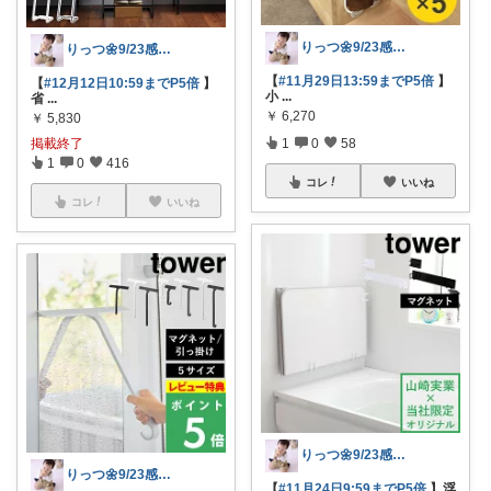
りっつ🌼9/23感謝です🩵
りっつ🌼9/23感謝です🩵
【
#11月29日13:59までP5倍
】
【
#12月12日10:59までP5倍
】
小
...
省
...
￥
6,270
￥
5,830
掲載終了
1
0
58
1
0
416
コレ
いいね
コレ
いいね
りっつ🌼9/23感謝です🩵
りっつ🌼9/23感謝です🩵
【
#11月24日9:59までP5倍
】浮