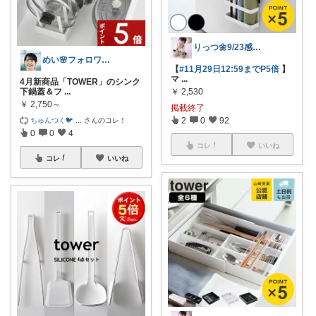
りっつ🌼9/23感謝です🩵
めい🌸フォロワー様から購入❣️フォロバ
【
#11月29日12:59までP5倍
】
マ
...
4月新商品「TOWER」のシンク
下鍋蓋＆フ
...
￥
2,530
￥
2,750～
掲載終了
2
0
92
ちゅんつく🐦
...
さんのコレ！
0
0
4
コレ
いいね
コレ
いいね