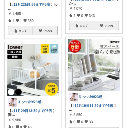
か
...
【
#12月22日9:59までP5倍
】to
...
￥
4,070
￥
1,485～
2
0
343
1
1
350
コレ
いいね
コレ
いいね
りっつ🌼9/23感謝です🩵
りっつ🌼9/23感謝です🩵
【
#12月19日11:59までP5倍
】
...
【
#11月29日13:59までP5倍
】
調
...
￥
3,850
￥
9,980
0
0
33
0
0
45