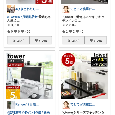
4びきとわたし🐾ミコママ👩感謝感激✨
てとて🌿慎重に選ぶ派🧺💚
#TOWER7月新商品🐦️
愛猫ちゃ
＼towerで叶えるスッキリキッ
ん愛犬
...
チン／🍳コ
...
￥
3,850
￥
2,750～
0
6
466
1
2
45
コレ
いいね
コレ
いいね
Renge☆7日感謝♡ゆっくりです
てとて🌿慎重に選ぶ派🧺💚
#送料無料
#ポイント5倍
#新商
＼towerシリーズでキッチンを