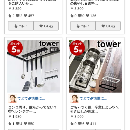
をご購入いた
...
の癒やし🔥送料
...
￥
3,850
￥
3,300
2
2
457
0
0
136
コレ
いいね
コレ
いいね
てとて🌿慎重に選ぶ派🧺💚
てとて🌿慎重に選ぶ派🧺💚
コンロ周り、散らかってない？
ごちゃつく鍋、卒業しよ🍳🤍＼
🫣＼レンジフー
...
引き出しが見違
...
￥
1,980
￥
3,960
1
4
550
0
6
411