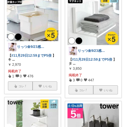
りっつ🌼9/23感謝です🩵
りっつ🌼9/23感謝です🩵
【
#11月29日12:59までP5倍
】
キ
...
【
#11月29日12:59までP5倍
】
タ
...
￥
2,970
￥
3,850
掲載終了
掲載終了
1
0
476
3
0
447
コレ
いいね
コレ
いいね