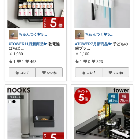
ちゅんつく🐦5歳3歳娘の母🩷
ちゅんつく🐦5歳3歳娘の母🩷
#TOWER11月新商品🐦️
乾電池
#TOWER7月新商品🐦️
子どもの
ばらば
...
歯ブラ
...
￥
1,980
￥
1,100
1
1
463
1
0
823
コレ
いいね
コレ
いいね