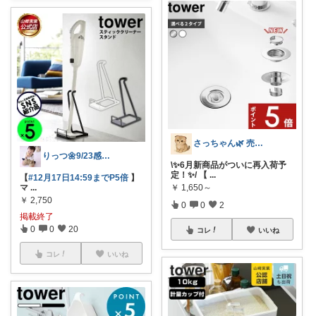
さっちゃん🌿 売上ランキング✨
りっつ🌼9/23感謝です🩵
\✨6月新商品がついに再入荷予
定！✨/ 【
...
【
#12月17日14:59までP5倍
】
マ
...
￥
1,650～
￥
2,750
0
0
2
掲載終了
0
0
20
コレ
いいね
コレ
いいね