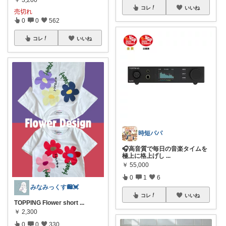
￥
3,200
コレ
いいね
売切れ
0
0
562
コレ
いいね
時短パパ
🎧高音質で毎日の音楽タイムを
極上に格上げし
...
￥
55,000
0
1
6
みなみっくす🛍️💓
コレ
いいね
TOPPING Flower short
...
￥
2,300
0
0
330