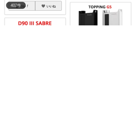
402
件
コレ
いいね
たけ☆経由購入感謝します！ありがとう！☆
☆彡スマホがハイレゾプレーヤ
ーに！Topp
...
たけ☆経由購入感謝します！ありがとう！☆
￥
40,000
☆彡妥協なき高音質をあなた
0
0
4
に！Toppin
...
￥
120,000
コレ
いいね
0
0
6
コレ
いいね