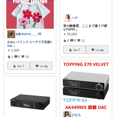
ハナ
音の解像度、ここまで違う!?🎧
✨TOPPI
...
ig🪿marru____00
￥
55,000
0
0
11
かわい
#リンクコーデ
#子供服
#
top
...
￥
2,300
コレ
いいね
1
0
15
コレ
いいね
ひなち