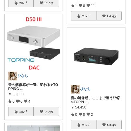
コレ
いいね
1
0
11
コレ
いいね
ひなち
音の解像感が一気に変わる✨TO
PPING
...
ひなち
￥
33,000
音の解像感、ここまで違う!?🎧
0
0
4
✨TOPPI
...
￥
54,450
コレ
いいね
0
0
2
コレ
いいね