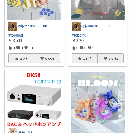
ig🪿marru____00
ig🪿marru____00
#topping
#topping
￥
3,500
￥
3,200
0
0
10
0
0
9
コレ
いいね
コレ
いいね
時短パパ