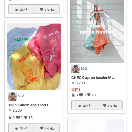
コレ
いいね
512
CHECK apron bustier🩵
...
￥
3,200
売切れ
0
0
28
512
100〜140cm egg short t
...
コレ
いいね
￥
2,300
0
0
18
コレ
いいね