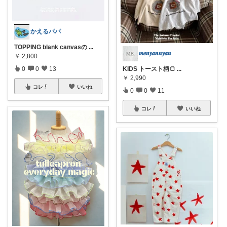
かえるパパ
TOPPING blank canvasの
...
𝒎𝒆𝒏𝒚𝒂𝒏𝒏𝒚𝒂𝒏
￥
2,800
0
0
13
KIDS トースト柄🍞
...
￥
2,990
コレ
いいね
0
0
11
コレ
いいね