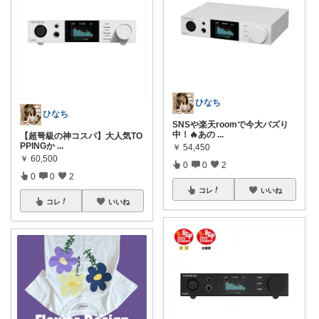
ひなち
ひなち
SNSや楽天roomで今大バズり
中！🔥あの
...
【超弩級の神コスパ】大人気TO
PPINGか
...
￥
54,450
￥
60,500
0
0
2
0
0
2
コレ
いいね
コレ
いいね