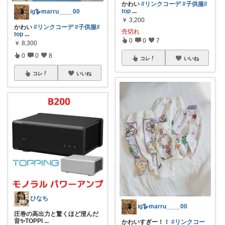
かわい
#リンクコーデ
#子供服
#
top
...
ig🪿marru____00
￥
3,200
かわい
#リンクコーデ
#子供服
#
売切れ
top
...
0
0
7
￥
8,300
0
0
8
コレ
いいね
コレ
いいね
ひなち
ig🪿marru____00
圧巻の高出力と驚くほど澄んだ
音✨TOPPI
...
かわいすぎー！！
#リンクコー