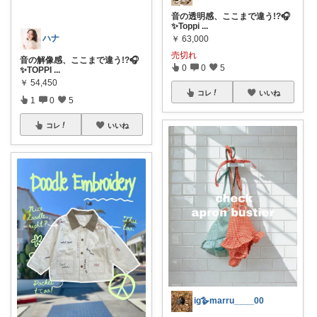
音の透明感、ここまで違う!?🎧
✨Toppi
...
ハナ
￥
63,000
売切れ
音の解像感、ここまで違う!?🎧
0
0
5
✨TOPPI
...
￥
54,450
コレ
いいね
1
0
5
コレ
いいね
ig🪿marru____00