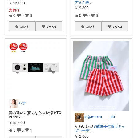
デ
#子供
...
￥
96,000
￥
9,800
売切れ
0
0
6
0
0
6
コレ
いいね
コレ
いいね
ハナ
音の違いに驚くならコレ🎧✨TO
PPING
...
ig🪿marru____00
￥
55,000
かわいい♡
#韓国子供服
#キッ
1
0
4
ズコーデ
...
￥
2,800