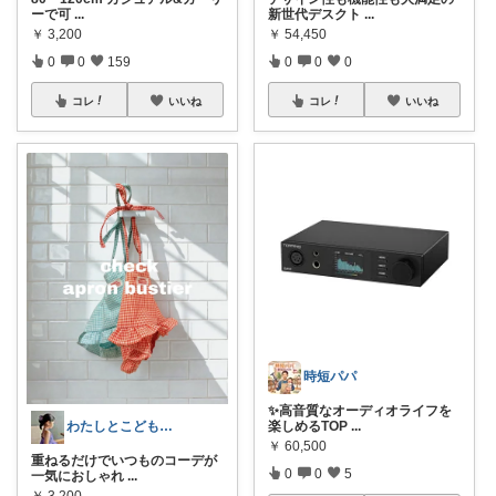
ーで可
...
新世代デスクト
...
￥
3,200
￥
54,450
0
0
159
0
0
0
コレ
いいね
コレ
いいね
時短パパ
✨高音質なオーディオライフを
楽しめるTOP
...
わたしとこどもの好きメモ 🧺
￥
60,500
重ねるだけでいつものコーデが
0
0
5
一気におしゃれ
...