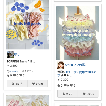
ゆり
TOPPING fruits frill
...
シキ★ママの暮らし、キッズ
￥
3,500
anna ig
...
さんのコレ！
🌟💥✨
#クーポン使用で30%オ
0
0
7
フ
🎉💖💫
...
￥
2,300
コレ
いいね
0
0
9
コレ
いいね