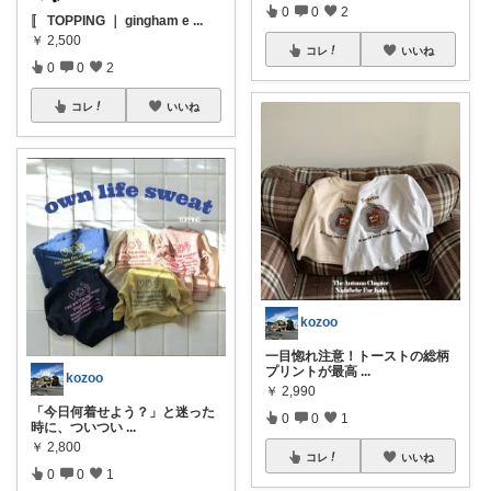
0
0
2
〚 TOPPING ｜ gingham e
...
￥
2,500
コレ
いいね
0
0
2
コレ
いいね
kozoo
一目惚れ注意！トーストの総柄
プリントが最高
...
kozoo
￥
2,990
「今日何着せよう？」と迷った
0
0
1
時に、ついつい
...
￥
2,800
コレ
いいね
0
0
1