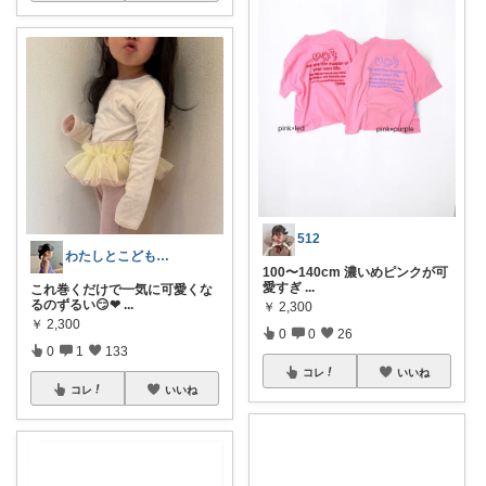
512
わたしとこどもの好きメモ 🧺
100〜140cm 濃いめピンクが可
愛すぎ
...
これ巻くだけで一気に可愛くな
るのずるい😏❤
...
￥
2,300
￥
2,300
0
0
26
0
1
133
コレ
いいね
コレ
いいね