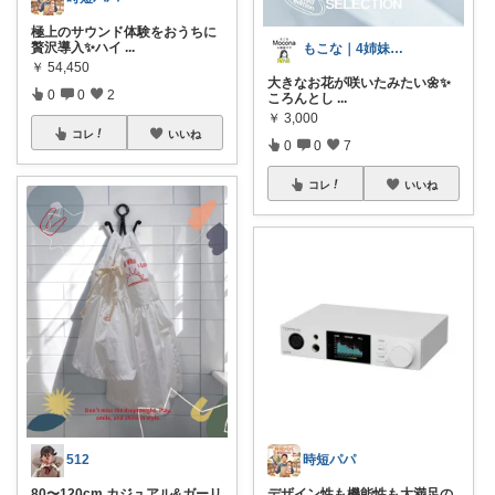
極上のサウンド体験をおうちに
贅沢導入✨ハイ
...
もこな｜4姉妹ママ×子供のも×家事ラク
￥
54,450
大きなお花が咲いたみたい🌼✨
0
0
2
ころんとし
...
￥
3,000
コレ
いいね
0
0
7
コレ
いいね
512
時短パパ
80〜120cm カジュアル&ガーリ
デザイン性も機能性も大満足の