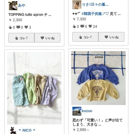
りさ⌇日々の暮らしをちょっと素敵に
あや
♥︎︎∗︎*ﾟ
#韓国子供服.:*♡
見て
...
TOPPING tulle apron チ
...
￥
7,300
￥
2,300
0
0
24
0
0
3
コレ
いいね
コレ
いいね
kozoo
思わず「可愛い！」と声が出て
しまう、大きな
...
￥
2,990～
＊ NICO ＊