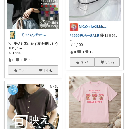
NICOmi🥨2kidsママ👦👧
こてっつん𖥸オイシイとカワイイはセイギ
#1000円均一SALE
🉐 11日01:
...
＼\ 汗ジミ気にせず夏を楽しもう
￥
1,100
☀️✨ ／
...
0
0
12
￥
1,990
0
1
711
コレ
いいね
コレ
いいね