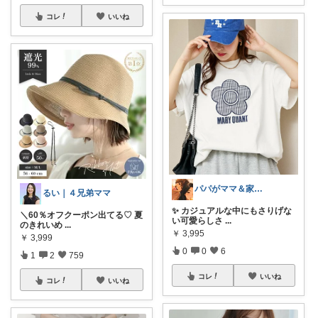
コレ
いいね
パパがママ＆家族の笑顔の為に選ぶ品😆
るい｜４兄弟ママ
✨ カジュアルな中にもさりげな
＼60％オフクーポン出てる♡ 夏
い可愛らしさ
...
のきれいめ
...
￥
3,995
￥
3,999
0
0
6
1
2
759
コレ
いいね
コレ
いいね