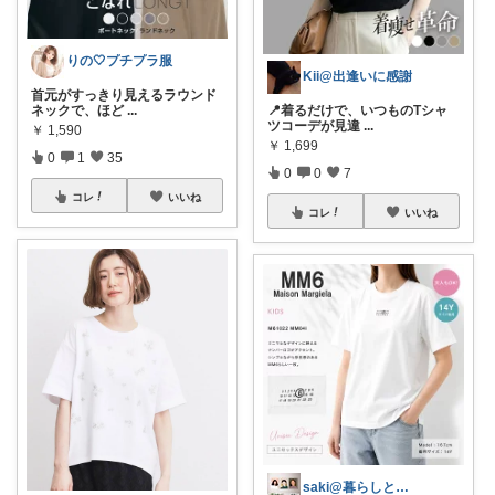
りの🤍プチプラ服
Kii@出逢いに感謝
首元がすっきり見えるラウンド
ネックで、ほど
...
📍着るだけで、いつものTシャ
ツコーデが見違
...
￥
1,590
￥
1,699
0
1
35
0
0
7
コレ
いいね
コレ
いいね
saki@暮らしと子育て在宅ワーク