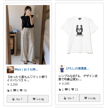
ぴろしの清潔感ラボ🧪
Miyu｜おうち時間の小さな幸せ🌸
シンプルな白Tも、デザイン次
【ゆったり楽ちん♡ドット柄ワ
第で印象は変わ
...
イドパンツ】✨
...
￥
4,180
￥
2,250
1
0
21
0
0
76
コレ
いいね
コレ
いいね