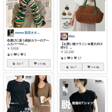
mame 防災オタクの生活に安心と彩りを
blau
色選びに迷う絶妙カラーのアー
ムカバー✨️U
...
【お買い物マラソン★最大49.5
倍✨】
...
￥
3,618
￥
12,100
0
0
5
0
0
17
コレ
いいね
コレ
いいね