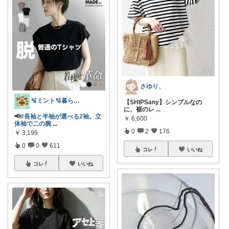
さゆり、
🫧ミント🫧暮らし⋆ﾟファッション⋆ﾟ
【SHIPSany】シンプルなの
に、裾のレ
...
📢
#長袖と半袖が選べる2袖。立
￥
6,600
体袖で二の腕
...
0
2
176
￥
3,199
0
0
611
コレ
いいね
コレ
いいね