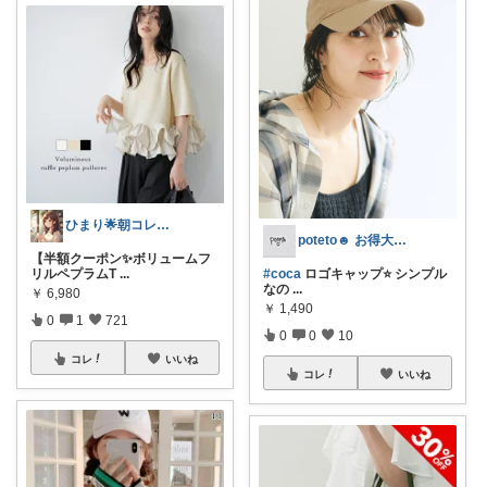
ひまり🌟朝コレ💡いつも感謝💓
poteto☻ お得大好き💜
【半額クーポン✨ボリュームフ
リルペプラムT
...
#coca
ロゴキャップ⭐️ シンプル
なの
...
￥
6,980
￥
1,490
0
1
721
0
0
10
コレ
いいね
コレ
いいね