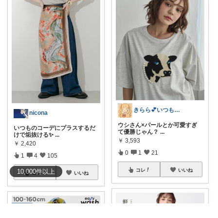
きらら💕いつもありがとう🎉
nicona
ウシさん×パールとか可愛すぎ
いつものコーデにプラスするだ
て優勝じゃん？
...
けで垢抜ける✨
...
￥
3,593
￥
2,420
0
1
21
1
4
105
コレ
いいね
10,000
件
以上
コレ
いいね