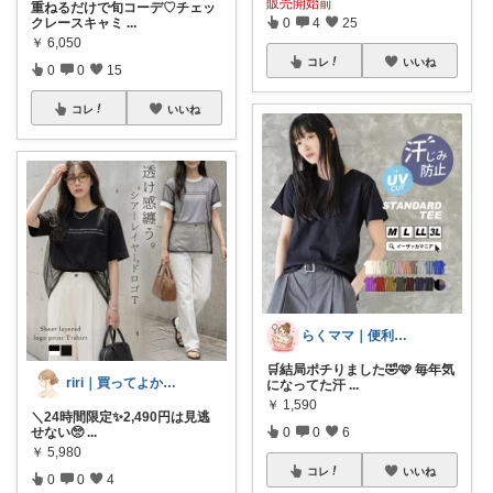
販売開始前
重ねるだけで旬コーデ♡チェッ
クレースキャミ
...
0
4
25
￥
6,050
コレ
いいね
0
0
15
コレ
いいね
らくママ｜便利アイテム調査隊🔍
🛒結局ポチりました🤣🩷 毎年気
riri｜買ってよかったママ服🕊️
になってた汗
...
￥
1,590
＼24時間限定✨2,490円は見逃
せない🥺
...
0
0
6
￥
5,980
コレ
いいね
0
0
4