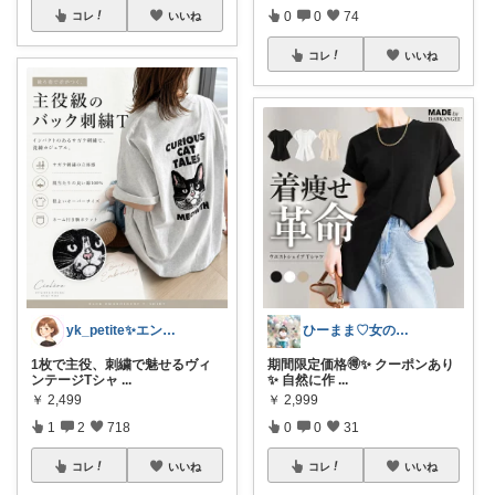
0
0
74
コレ
いいね
コレ
いいね
yk_petite✨エントリー2倍😊
ひーまま♡女の子育児♡
1枚で主役、刺繍で魅せるヴィ
期間限定価格🉐✨ クーポンあり
ンテージTシャ
...
✨ 自然に作
...
￥
2,499
￥
2,999
1
2
718
0
0
31
コレ
いいね
コレ
いいね