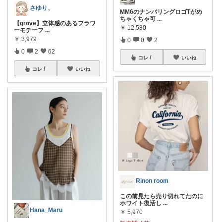
さゆり、
MM6のナンバリングロゴTがめ
ちゃくちゃ可
...
【grove】立体感のあるフラワ
￥
12,580
ーモチーフ
...
￥
3,979
0
0
2
0
2
62
コレ
いいね
コレ
いいね
Rinon room
この前見たら売り切れてたのに
ホワイト復活し
...
Hana_Maru
￥
5,970