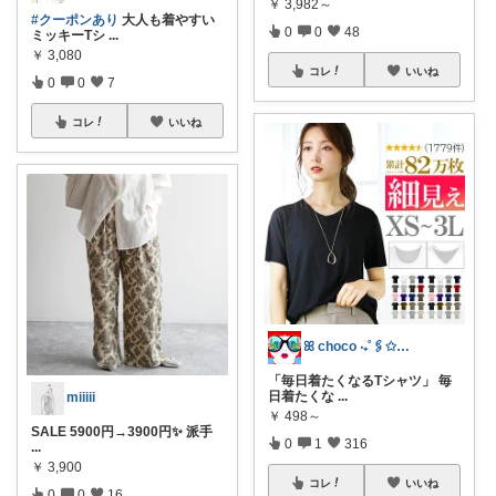
￥
3,982～
#クーポンあり
大人も着やすい
0
0
48
ミッキーTシ
...
￥
3,080
コレ
いいね
0
0
7
コレ
いいね
ꕤ choco ‧₊˚🖇️✩₊˚⊹
「毎日着たくなるTシャツ」 毎
日着たくな
...
miiiii
￥
498～
SALE 5900円→3900円✨ 派手
0
1
316
...
￥
3,900
コレ
いいね
0
0
16