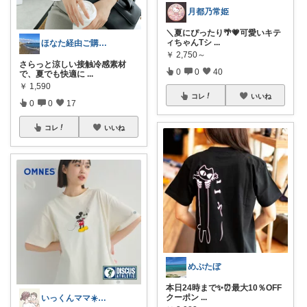
月都乃常姫
​＼夏にぴったり🌴💗可愛いキテ
ィちゃんTシ
...
ほなた経由ご購入ありがとうございます☺
￥
2,750～
さらっと涼しい接触冷感素材
0
0
40
で、夏でも快適に
...
￥
1,590
コレ
いいね
0
0
17
コレ
いいね
めぷたぼ
本日24時まで✨⏰最大10％OFF
クーポン
...
いっくんママ☀️子育て・暮らし・時短