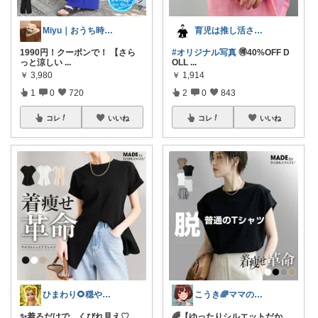
Miyu｜おうち時間の小さな幸せ🌸
育児は推し活さん(元育農さん)
1990円！クーポンで！ 【さら
#オリジナル写真
🉐40%OFF D
っと涼しい
...
OLL
...
￥
3,980
￥
1,914
1
0
720
2
0
843
コレ
いいね
コレ
いいね
ひまわり🌻穏やかな暮らし
こうき🌈ママの着痩せ服&快適な暮らし
✨着るだけで、くびれ見え♡
🌈【ゆったりシルエットだか