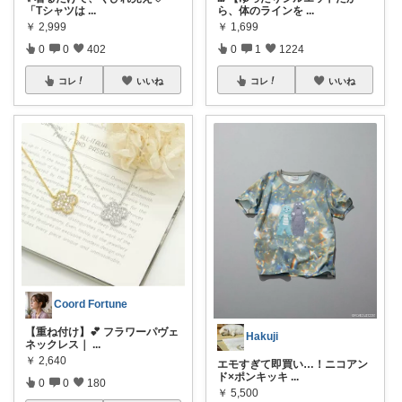
「Tシャツは
...
ら、体のラインを
...
￥
2,999
￥
1,699
0
0
402
0
1
1224
コレ
いいね
コレ
いいね
Coord Fortune
【重ね付け】💕 フラワーパヴェ
Hakuji
ネックレス｜
...
￥
2,640
エモすぎて即買い…！ニコアン
ド×ポンキッキ
...
0
0
180
￥
5,500