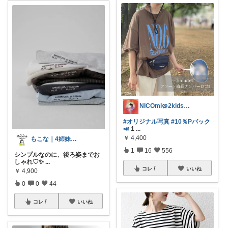
NICOmi🥨2kidsママ👦👧
#オリジナル写真
#10％Pバック
📣
1
...
￥
4,400
もこな｜4姉妹ママ×子供のも×家事ラク
1
16
556
シンプルなのに、後ろ姿までお
しゃれ♡✨
...
コレ
いいね
￥
4,900
0
0
44
コレ
いいね