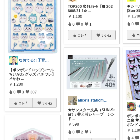
🍀シー
TOP200 ⏰ﾀｲﾑｾｰﾙ【📆 202
(Sun-St
6/08/31 14:
...
￥
1,70
￥
1,100
0
0
0
1
コ
コレ
いいね
なおてる@子育て共働き いつもTHX🙏
【ボンボンドロップシール
ちいかわ グッズ ハチワレ】
📌かわ
...
￥
1,280
0
3
307
alice's statiomery
コレ
いいね
★サンスター文具（SUN-St
ar）/ 替え芯シャープ シン
ボンボ
ド
...
ニ🌼 
￥
598
ボンド
￥
1,18
0
2
7
4