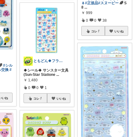
🌷
#正規品
#スヌーピー
🌈 S
8
...
￥
999
0
0
38
コレ
いいね
ともどん🍀フライパン料理ある暮らし🍳
🌈
#シル
ル交換
#
🍀シール🍀 サンスター文具
(Sun-Star Statione
...
￥
1,480
0
0
1
いいね
コレ
いいね