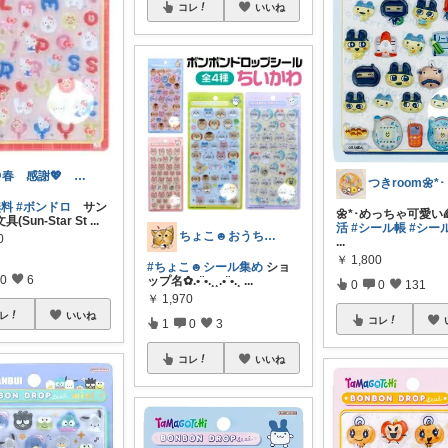
コレ
いいね
@春 感謝💖 フォロワー募集中
つきroom🌼*･
無料
#ボンドロ
サン
🌼*･めっちゃ可愛い
(Sun-Star St
...
活
#シール帳
#シー
ちょこ☻おうち時間充実🏠アイテム
0
...
￥
1,800
#ちょこ☻シール集め
ショ
0
6
ップ名✿.•¨•.¸¸.•¨•.¸
...
0
0
131
￥
1,970
レ
いいね
コレ
1
0
3
コレ
いいね