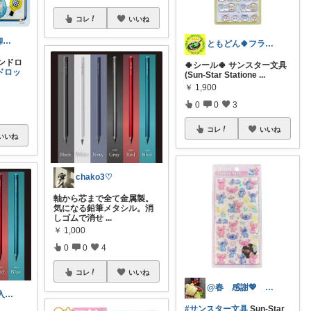
コレ
いいね
いつも有難う御座いますタクミンズroom
ともどん🍀フライパン料理ある暮らし🍳
ボンドロ
🍀シール🍀 サンスター文具
ドロッ
(Sun-Star Statione
...
￥
1,900
0
0
3
コレ
いいね
いいね
chako3♡
軸から芯まで全て金属製。
気になる鉛筆メタシル。消
しゴムで消せ
...
￥
1,000
0
0
4
コレ
いいね
@春 感謝💖 フォロワー募集中
ienomi😆ご購入感謝🤗
#サンスター文具
Sun-Star