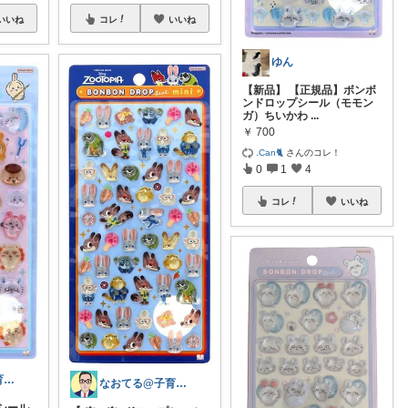
いいね
コレ
いいね
ゆん
【新品】 【正規品】ボンボ
ンドロップシール（モモン
ガ）ちいかわ
...
￥
700
.Can🐈
さんのコレ！
0
1
4
コレ
いいね
なおてる@子育て共働き いつもTHX🙏
なおてる@子育て共働き いつもTHX🙏
シール