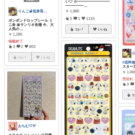
い♡ ☆━━━━━━━━━
━━━━━
...
りんご🍎低身長ママ👖＆キッズアイテム
￥
1,980
5
1
1133
ボンボンドロップシール ミ
ニ🌼 🎀サンリオ各種 今、大
人気の
...
コレ
いいね
￥
1,280
掲載終了
3
2
803
コレ
いいね
#送料
スター文具
￥
1,00
売切れ
0
コ
おちむ🤍🏹