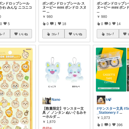
ボンドロップシール
ボンボンドロップシール ス
ボンボンドロップシ
かわ みんな ニコニコ
ヌーピー mini ボンドロ スヌ
ヌーピー mini ボン
ー
...
...
0
￥
980
￥
980
0
5
0
1
18
0
0
14
レ
いいね
コレ
いいね
コレ
Nano
k🍃
【数量限定】サンスター文
#サンスター文具
#S
具 ／ ノンタン ぬいぐるみキ
_Stationery
#
...
ーホルダ
...
￥
1,073
￥
1,870
0
0
396
売切れ