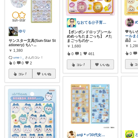
なおてる@子育て共働き いつもTHX🙏
ゆり
💛ち
【ボンボンドロップシール
ールま
めめっちたまごっち】 📌た
品】
...
サンスター文具(Sun-Star St
まごっちのか
...
ationery) ちい
...
￥
1,28
￥
1,680
￥
1,380
0
0
1
461
ume☆⸒⸒
さんのコレ！
0
0
2
コ
コレ
いいね
コレ
いいね
anji＊✅30代女性売上ランキング🏆