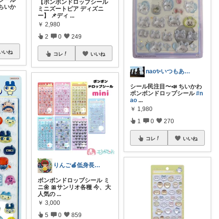
【ボンボンドロップシール
ちいか
ミニズートピア ディズニ
ー】 📌ディ
...
￥
2,980
2
0
249
いいね
コレ
いいね
nao✨いつもありがとう😊
シール民注目〜📣 ちいかわ
ボンボンドロップシール
#n
ao
...
￥
1,980
1
0
270
コレ
いいね
りんご🍎低身長ママ👖＆キッズアイテム
ボンボンドロップシール ミ
ニ🌼 🎀サンリオ各種 今、大
人気の
...
￥
3,000
5
0
859