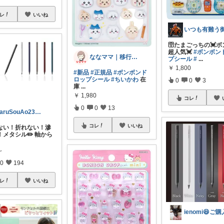
レ
いいね
🛜たまごっちの💓
超人気💓
#ボンボン
ななママ｜移行しました！
プシール
#
...
￥
1,800
#新品
#正規品
#ボンボンド
ロップシール
#ちいかわ
在
0
0
3
庫
...
￥
1,980
コレ
0
0
13
HaruSouAo23日ありがとう！🌸
コレ
いいね
らない！折れない！滲
！メタシル✏️ 軸から
～
0
194
レ
いいね