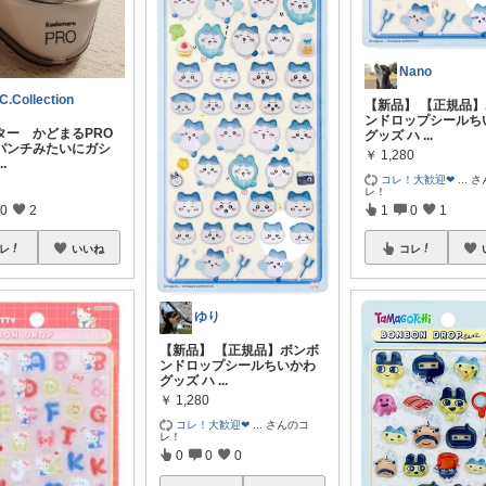
Nano
C.Collection
【新品】 【正規品
ンドロップシールち
ター かどまるPRO
グッズ ハ
...
パンチみたいにガシ
￥
1,280
...
コレ！大歓迎❤
...
さ
レ！
0
2
1
0
1
レ
いいね
コレ
ゆり
【新品】 【正規品】ボンボ
ンドロップシールちいかわ
グッズ ハ
...
￥
1,280
コレ！大歓迎❤
...
さんのコ
レ！
0
0
0