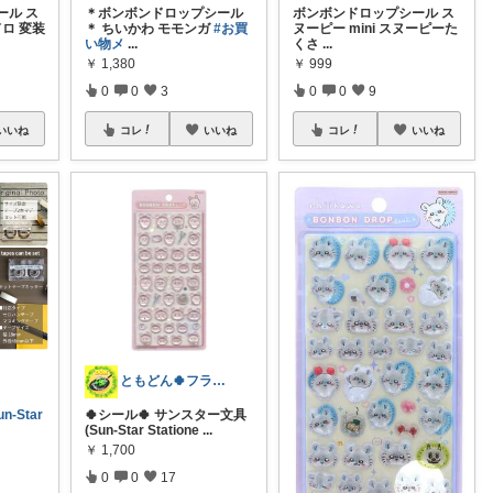
ール ス
＊ボンボンドロップシール
ボンボンドロップシール ス
ドロ 変装
＊ ちいかわ モモンガ
#お買
ヌーピー mini スヌーピーた
い物メ
...
くさ
...
￥
1,380
￥
999
0
0
3
0
0
9
いいね
コレ
いいね
コレ
いいね
ともどん🍀フライパン料理ある暮らし🍳
un-Star
🍀シール🍀 サンスター文具
(Sun-Star Statione
...
￥
1,700
0
0
17