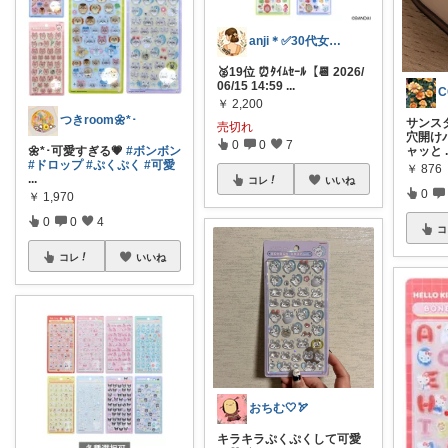
anji＊✅30代女性売上ランキング🏆
🥈19位 ⏰ﾀｲﾑｾｰﾙ【📆 2026/
06/15 14:59
...
C
￥
2,200
つきroom🌼*･
サンス
売切れ
穴開け
0
0
7
🌼*･可愛すぎる💗
#ボンボン
ャッと
#ドロップ
#ぷくぷく
#可愛
￥
876
...
コレ
いいね
0
￥
1,970
0
0
4
コ
コレ
いいね
おちむ🤍🏹
キラキラぷくぷくして可愛