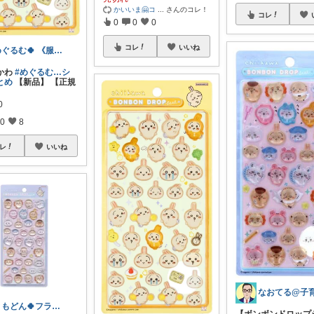
かいいま🤗コ
...
さんのコレ！
コレ
0
0
0
コレ
いいね
めぐるむ🍀 《服と暮らし》朝コレ
いかわ
#めぐるむ…シ
とめ
【新品】 【正規
0
0
8
レ
いいね
ともどん🍀フライパン料理ある暮らし🍳
【ボンボンドロップ