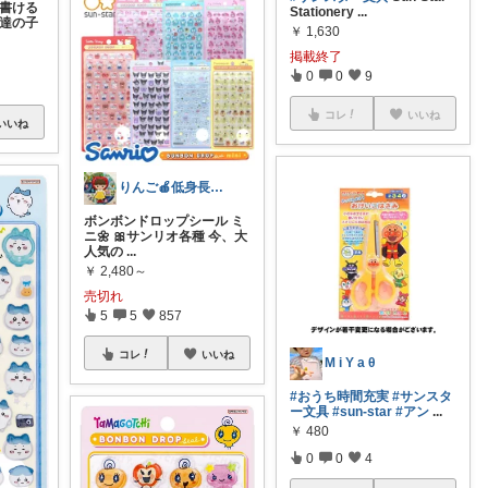
に書ける
Stationery
...
友達の子
￥
1,630
掲載終了
0
0
9
コレ
いいね
いいね
りんご🍎低身長ママ👖＆キッズアイテム
ボンボンドロップシール ミ
ニ🌼 🎀サンリオ各種 今、大
人気の
...
￥
2,480～
売切れ
5
5
857
コレ
いいね
M i Y a θ
#おうち時間充実
#サンスタ
ー文具
#sun-star
#アン
...
￥
480
0
0
4