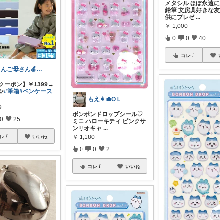
メタシル ほぼ永遠
鉛筆 文房具好きな
供にプレゼ
...
￥
1,000
0
0
40
コレ
りんご母さん🍎お礼購入できません🙇‍
Eクーポン】￥1399→
✨
#筆箱
#ペンケース
もえ👩‍💼OＬ
9
ボンボンドロップシール♡
0
25
ミニ ハローキティ ピンクサ
ンリオキャ
...
￥
1,180
レ
いいね
0
0
2
コレ
いいね