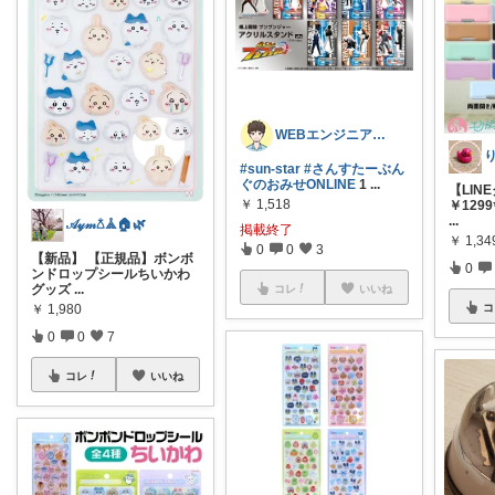
WEBエンジニア＠あきら
#sun-star
#さんすたーぶん
ぐのおみせONLINE
1
...
【LIN
￥
1,518
￥1299
...
𝒜𝓎𝓂𖡿‬𖣰🏠🌿
掲載終了
￥
1,34
0
0
3
【新品】 【正規品】ボンボ
0
ンドロップシールちいかわ
グッズ
...
コレ
いいね
￥
1,980
コ
0
0
7
コレ
いいね