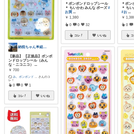
＊ボンボンドロップシール
＊ボン
＊ ちいかわ みんな ポーズ
#
＊ ちい
お買
...
#お
...
￥
1,380
￥
1,38
0
0
32
0
コレ
いいね
コ
納税ちゃん🌟経由購入★
【新品】 【正規品】ボンボ
ンドロップシール（みん
な・ニコニコ）
...
￥
700
み。ボンボンド
...
さんのコ
レ！
0
0
1
コレ
いいね