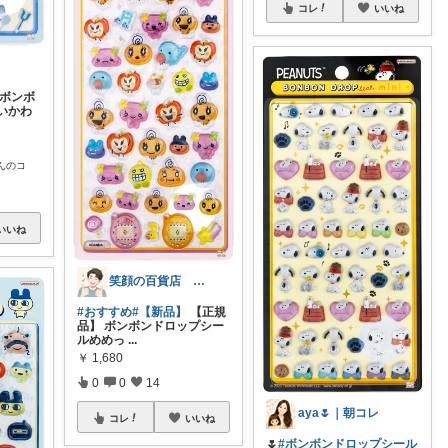
コレ
いいね
】ボンボ
いかわ
んのコ
いいね
笑顔の百貨店 ５０代からの楽しみ発見隊
#おすすめ
#【新品】
【正規
品】 ボンボンドロップシー
ルめめっ
...
￥
1,680
0
0
14
aya🌷｜朝コレ
コレ
いいね
🌷
#ボンボンドロップシール