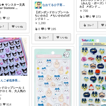
（みんな・ポーズ）
ル🍀 サンスター文具
なおてる@子育て共働き いつもTHX🙏
わ】 📌ボンド
...
ar Statione
...
￥
700
0
【ボンボンドロップシール
ちいかわ】 📌ちいかわのボ
1
0
373
1
12
ンドロ！
...
￥
1,280
コレ
レ
いいね
0
0
195
コレ
いいね
りんご🍎低身長ママ👖＆キッズアイテム
ンドロップシール ミ
🖤クロミ 今、大人気の
...
0
0
914