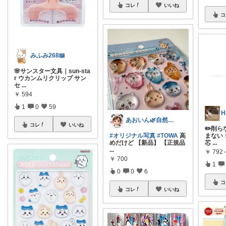
コレ
いいね
コ
みふみ268📖
🌸サンスター文具｜sun-sta
r ウカンムリクリップ サン
セ
...
￥
594
1
0
59
あおいん🌿自然派&無添加さん
コレ
いいね
✏️削
#オリジナル写真
#TOWA
高
まない
めだけど 【新品】 【正規品
芯
...
...
￥
792
￥
700
1
0
0
6
コ
コレ
いいね