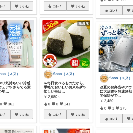
レ
いいね
コレ
いいね
コレ
noo（スヌ）
Snoo（スヌ）
Snoo（スヌ）
んやり気持ちいい冷感
🍙毎日食べるものだから、
ウェア✨ さらてろ素
手軽でおいしいお米を🌾✨
🧊夏のお弁当やアウ
心地
...
忙しい毎日
...
に大活躍✨ 急速冷却
間保冷がで
...
￥
2,980～
￥
2,480
0
361
0
0
141
0
1
275
レ
いいね
コレ
いいね
コレ