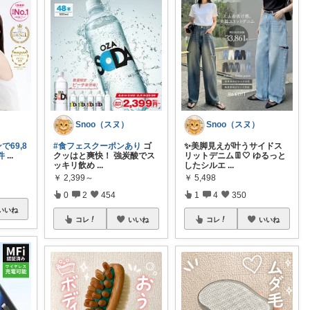
Snoo（スヌ）
Snoo（スヌ）
で69,8
#食フェスクーポンあり
ゴ
✨美脚見えが叶うサイドス
件
...
クッはと爽快！ 強炭酸でス
リットデニム👖🤍 ゆるっと
ッキリ飲め
...
したシルエ
...
￥
2,399～
￥
5,498
0
2
454
1
4
350
いいね
コレ
いいね
コレ
いいね