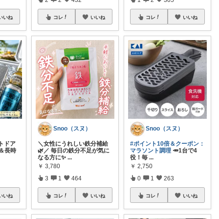
いいね
コレ
いいね
コレ
いいね
Snoo（スヌ）
Snoo（スヌ）
トドア
＼女性にうれしい鉄分補給
#ポイント10倍＆クーポン：
＆長時
🌿／ 毎日の鉄分不足が気に
マラソント調理
🥕1台で4
なる方に✨
...
役！毎
...
￥
3,780
￥
2,750
3
1
464
0
1
263
いいね
コレ
いいね
コレ
いいね