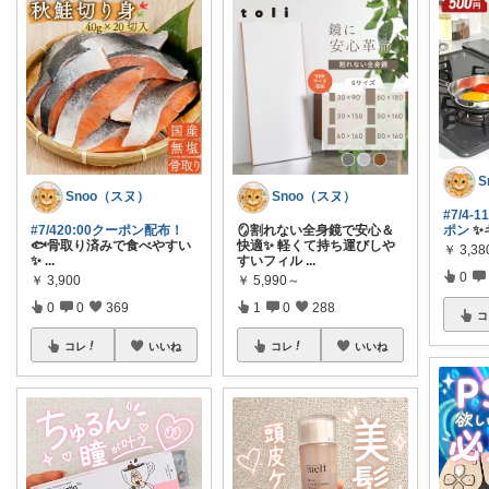
S
Snoo（スヌ）
Snoo（スヌ）
#7/4-
#7/420:00クーポン配布！
🪞割れない全身鏡で安心＆
ポン
✨
🐟骨取り済みで食べやすい
快適✨ 軽くて持ち運びしや
￥
3,3
✨
...
すいフィル
...
0
￥
3,900
￥
5,990～
0
0
369
1
0
288
コ
コレ
いいね
コレ
いいね