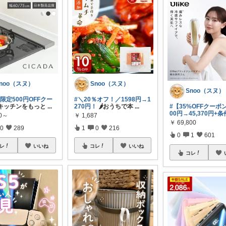
noo（スヌ）
Snoo（スヌ）
Snoo（スヌ）
11限定500円OFFクー
#＼20％オフ！／1598円→1
キッチンをもっと
...
270円！
🌶️おうちで本
...
#【35%OFFクーポン
00円→45,370円+条
80～
￥
1,687
￥
69,800
0
289
1
0
216
0
1
601
レ
いいね
コレ
いいね
コレ