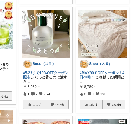
Snoo（スヌ）
Snoo（スヌ）
🍵🤍
ンティ
#5/23まで10%OFFクーポン
#MAX90％OFFクーポン！4
配布
ふわっと香るのに強す
日20時〜
これ触った瞬間と
ぎ
...
...
￥
3,980～
￥
8,780～
1
2
269
0
1
298
いいね
コレ
いいね
コレ
いいね