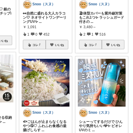
Snoo（スヌ）
Snoo（スヌ）
♡ 銀の
チップi
👀自然に盛れる大人カラコ
🏖️体型カバーも紫外線対策
ン🤍 ネオサイトワンデーリ
もこれ1つ✨ ラッシュガード
ングUV✨
...
付きの
...
￥
1,091
￥
3,480～
1
0
452
2
1
516
いいね
コレ
いいね
コレ
いいね
Snoo（スヌ）
Snoo（スヌ）
せる収納
✨
...
🐟ごはんが止まらなくなる
シューってするだけで ひん
やつ🤤♡ ふわふわ食感の釜
やり気持ちいい🩵✨ ビオレ
揚げしらす
...
UVのミ
...