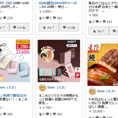
FF!【8/5
10時〜24H
#[28h限定]30%OFFクーポ
毎日のごはんにプラ
,490円→9
...
ン8/4
20時～ 🩵ひ
...
だけ🍚🌾 白米と一
だけで、
...
11～
￥
3,980～
￥
888
0
219
0
2
361
0
1
183
レ
いいね
コレ
いいね
コレ
noo（スヌ）
Snoo（スヌ）
Snoo（スヌ）
ン利用で最安2235
📱これ1つでスマホ時間がも
「充電ない！」をこれ
っと快適✨ 話題のMOFT 七
✨今日はちょっと贅
.
変化
...
い日に🤍 肉厚でふ
ばしい国産
...
80～
￥
5,780～
￥
10,000～
1
386
0
2
491
0
0
199