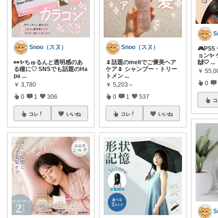
S
Snoo（スヌ）
Snoo（スヌ）
🎮PS
ョン✨
👀✨ちゅるんと透明感のあ
🌷話題のmeltでご褒美ヘア
🙌🤍
...
る瞳に♡ SNSでも話題のHa
ケア🌷 シャンプー・トリー
￥
55,0
pa
...
トメン
...
0
￥
3,780
￥
5,203～
0
1
306
0
1
537
コ
コレ
いいね
コレ
いいね
S