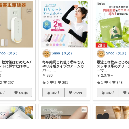
noo（スヌ）
Snoo（スヌ）
Snoo（スヌ）
蚊対策はじめた🦟⚡️
毎年結局これ使う🥹☀️ ひん
最近これ飲みはじめた
ントに挿すだけやし
やり冷感タイプのアームカ
スッキリ系のグリー
...
バー、
...
ーで
...
0
￥
880
￥
2,376～
2
297
0
2
291
1
4
348
レ
いいね
コレ
いいね
コレ