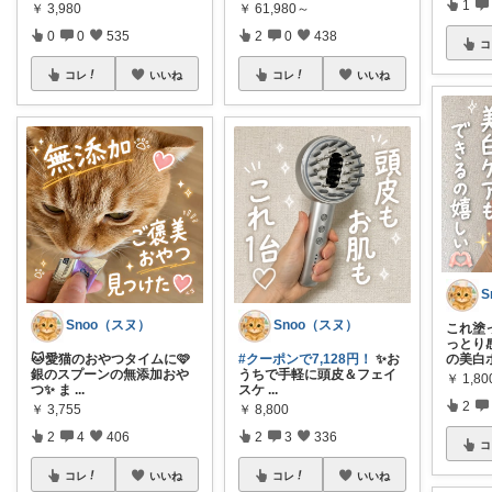
1
￥
3,980
￥
61,980～
0
0
535
2
0
438
コ
コレ
いいね
コレ
いいね
S
Snoo（スヌ）
Snoo（スヌ）
これ塗
っとり感
🐱愛猫のおやつタイムに🩷
#クーポンで7,128円！
✨お
の美白
銀のスプーンの無添加おや
うちで手軽に頭皮＆フェイ
￥
1,80
つ✨ ま
...
スケ
...
2
￥
3,755
￥
8,800
2
4
406
2
3
336
コ
コレ
いいね
コレ
いいね