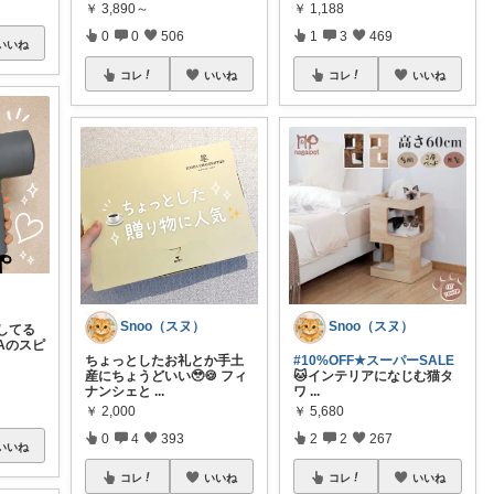
￥
3,890～
￥
1,188
0
0
506
1
3
469
いいね
コレ
いいね
コレ
いいね
Snoo（スヌ）
Snoo（スヌ）
してる
IAのスピ
ちょっとしたお礼とか手土
#10%OFF★スーパーSALE
産にちょうどいい🥹🍪 フィ
🐱インテリアになじむ猫タ
ナンシェと
...
ワ
...
￥
2,000
￥
5,680
0
4
393
2
2
267
いいね
コレ
いいね
コレ
いいね