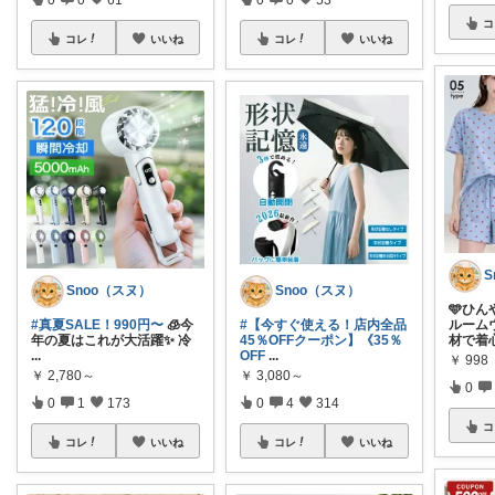
コ
コレ
いいね
コレ
いいね
S
Snoo（スヌ）
Snoo（スヌ）
🩵ひ
#真夏SALE！990円〜
🧊今
#【今すぐ使える！店内全品
ルーム
年の夏はこれが大活躍✨ 冷
45％OFFクーポン】《35％
材で着
...
OFF
...
￥
998
￥
2,780～
￥
3,080～
0
0
1
173
0
4
314
コ
コレ
いいね
コレ
いいね