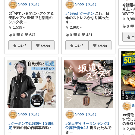
Snoo（スヌ）
Snoo（スヌ）
今話題
卓上・
😴寝ている間にヘアケア＆
#45%offクーポン
これ、日
WAYで
美肌ケア✨ SNSでも話題の
傘のストレスかなり減った
￥
9,98
シルク枕
...
☀️
...
0
￥
1,539～
￥
2,960～
0
0
647
0
0
431
コ
コレ
いいね
コレ
いいね
S
Snoo（スヌ）
Snoo（スヌ）
🐟骨
✨ 忙
#クーポンで2,680円！SS限
#楽天デイリーランキング1
の骨取
定
☔️雨の日の自転車通勤・
位高評価★4.3
折りたたみで
￥
2,4
...
き
...