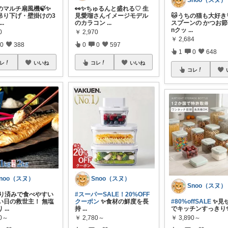
Snoo（スヌ）
のマルチ扇風機🍃✨
👀✨ちゅるんと盛れる♡ 生
吊り下げ・壁掛けの3
見愛瑠さんイメージモデル
🐱うちの猫も大好き
...
のカラコン
...
スプーンの かつお節
nクッ
...
0
￥
2,970
￥
2,684
0
388
0
0
597
1
0
648
レ
いいね
コレ
いいね
コレ
noo（スヌ）
Snoo（スヌ）
Snoo（スヌ）
取り済みで食べやすい
#スーパーSALE！20%OFF
しい日の救世主！ 無塩
クーポン
✨食材の鮮度を長
#80%offSALE
✨見
り
...
持
...
でキッチンすっきり
90～
￥
2,780～
￥
3,890～