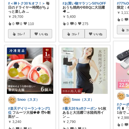
#＜神トク30％オフ！＞
毎
#お買い物マラソン50%OFF
#77%O
日のドライヤー時間がちょ
おうち焼肉やBBQに大活躍
限定：4
っと楽しみ
...
🥩
...
￥
1,1
￥
29,700
￥
5,400
0
0
0
110
0
0
275
コ
コレ
いいね
コレ
いいね
S
Snoo（スヌ）
Snoo（スヌ）
#クーポ
#楽天デイリーランキング1
#最大20％offクーポン
✨1枚
円
🔋
位
フルーツ大福🍓🍇 🥹✨断
あると大活躍♡水陸両用イ
1台で
..
面が
...
ン
...
￥
2,9
￥
3,240
￥
2,790
0
0
0
61
0
0
53