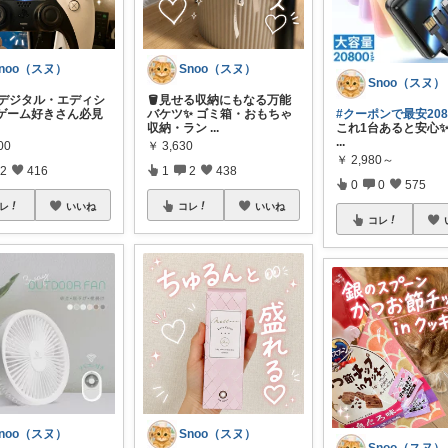
noo（スヌ）
Snoo（スヌ）
Snoo（スヌ）
5 デジタル・エディシ
🪣見せる収納にもなる万能
 ゲーム好きさん必見
バケツ✨ ゴミ箱・おもちゃ
#クーポンで最安208
収納・ラン
...
これ1台あると安心✨
...
00
￥
3,630
￥
2,980～
2
416
1
2
438
0
0
575
レ
いいね
コレ
いいね
コレ
noo（スヌ）
Snoo（スヌ）