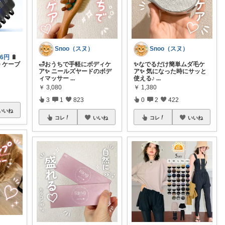
Snoo（スヌ）
Snoo（スヌ）
6円
🔋
 ケーブ
🛁おうちで手軽にボディケ
✨なでるだけ簡単ムダ毛ケ
ア✨ ニールズヤードのボデ
ア✨ 気になった時にサッと
ィマッサー
...
使える♪
...
￥
3,080
￥
1,380
3
1
823
0
2
422
いいね
コレ
いいね
コレ
いいね