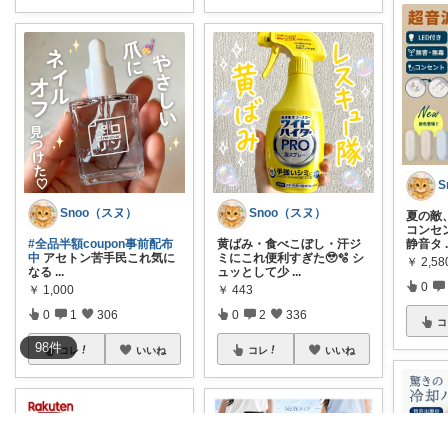
S
Snoo（スヌ）
Snoo（スヌ）
夏の敵、
コンセ
#全品半額coupon事前配布
黄ばみ・食べこぼし・汗ジ
静音タ
中
アセトン苦手民これ気に
ミにこれ便利すぎた🥹🫧 シ
￥
2,58
なる
...
ュッとして少
...
0
￥
1,000
￥
443
0
1
306
0
2
336
コ
98
件
コレ
いいね
コレ
いいね