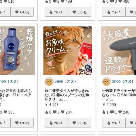
3
510
0
2
489
0
0
486
レ
いいね
コレ
いいね
コレ
noo（スヌ）
Snoo（スヌ）
Snoo（スヌ）
った翌日の お肌のし
🐱ご褒美タイムが待ちきれ
💨速乾ドライヤー探
すき…🤍✨ ニベア
ない♡ 銀のスプーンのお魚
ならコレ♡ SALON
ボ
...
味クリーム
...
ーデ
...
0
￥
4,197
￥
4,950
3
335
0
3
234
1
1
248
レ
いいね
コレ
いいね
コレ