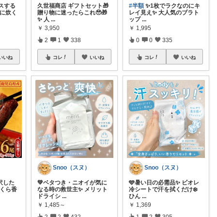
スする
久世福商店 ギフトセット🎁
#半額
✨1枚でラクなのにキ
緒に炊く
贈り物に迷ったらこれ🥹🎁
レイ見え✨ 大人気のブラト
✨ 人
...
ップ
...
￥
3,950
￥
1,995
2
1
338
0
0
335
いいね
コレ
いいね
コレ
いいね
Snoo（スヌ）
Snoo（スヌ）
沢した
💚ベタつき・ニオイが気に
🩵暑い日の必需品✨ ビオレ
っくら香
なる時の救世主✨ メリット
冷シートで汗を拭くだけ❄️
ドライシ
...
ひん
...
￥
1,485～
￥
1,369
2
2
432
1
2
305