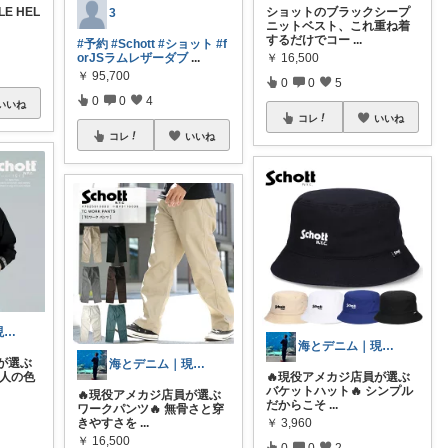
LE HEL
ショットのブラックシープ
3
ニットベスト、これ重ね着
するだけでコー
...
#予約
#Schott
#ショット
#f
￥
16,500
orJSラムレザーダブ
...
￥
95,700
0
0
5
0
0
4
いいね
コレ
いいね
コレ
いいね
海とデニム｜現役アメカジ店員
海とデニム｜現役アメカジ店員
が選ぶ
海とデニム｜現役アメカジ店員
大人の色
🔥現役アメカジ店員が選ぶ
バケットハット🔥 シンプル
🔥現役アメカジ店員が選ぶ
だからこそ
...
ワークパンツ🔥 無骨さと穿
￥
3,960
きやすさを
...
￥
16,500
0
0
2