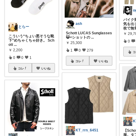
バイク
ash
気を出
とらー
枚で無
Schott LUCAS Sunglasses
￥
29,7
こういう“ちょい悪そうな靴
😺<ショットの
...
下”めちゃくちゃ好き。 Sch
0
￥
25,300
ott
...
￥
2,200
1
0
279
コ
0
0
1
コレ
いいね
コレ
いいね
K
KT_rrn_6451
【Sch
服。タ