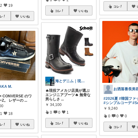
2
19
コレ
コレ
いいね
レ
いいね
海とデニム｜現役アメカジ店員
AKA M.
お洒落番長美
🔥現役アメカジ店員が選ぶ
エンジニアブーツ🔥 無骨な
t × CONVERSE のワ
#2026夏
#韓国ファ
男らしさ
...
ーZ。 レザーの
...
#シンプルコーデ
#S
￥
34,100
00
￥
9,240
0
0
1
1
18
0
0
0
コレ
いいね
レ
いいね
コレ