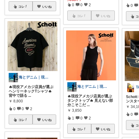
0
0
2
0
コレ
いいね
コレ
いいね
コ
海とデニム｜現役アメカジ店員
海とデニム｜現役アメカジ店員
🔥現役アメカジ店員が選ぶ
T
ヘンリーネックTシャツ🔥
背中で語る
...
🔥現役アメカジ店員が選ぶ
Schot
タンクトップ🔥 見えない部
￥
8,800
ンスタ
分こそこだ
...
￥
34,1
0
0
2
￥
3,850
0
1
0
2
コレ
いいね
コ
コレ
いいね