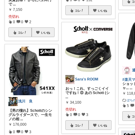
実質お得！ さらに7,150円
コ
で
...
￥
7,150
コレ
いいね
売切れ
0
0
2
コレ
いいね
Sara's ROOM
#楽天
ショッ
ャ...
...
おっ！これ、すっごくイイ
ですね！😍 あの Schott (シ
￥
118,
...
ぽち
浅川 良
￥
34,100
5
売切れ
​【男の憧れ】Schottのシン
グルライダースで、一生モ
0
0
3
コ
ノの相
...
￥
176,000
コレ
いいね
0
0
3