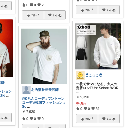
0
0
2
いいね
コレ
いいね
コレ
いいね
🐣こっこ🐣
容師
一枚でサマになる、大人の
定番ロンT👕✨ Schott WOR
お洒落番長美容師
ッション
...
cho
...
￥
9,350
#楽ちんコーデ
#ワントーン
コーデ
#韓国ファッション
#
売切れ
Sc
...
0
0
81
￥
7,920
いいね
0
0
0
コレ
いいね