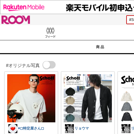
ROOM
Feed
商品
#オリジナル写真
♥️◻︎特定屋さん◻︎
リョウマ