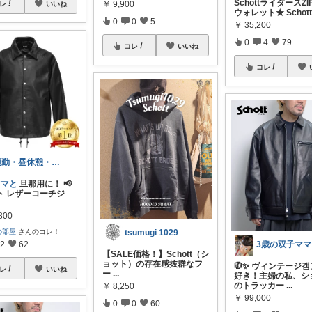
SchottライダースZ
￥
9,900
レ
いいね
ウォレット★ Schot
0
0
5
￥
35,200
0
4
79
コレ
いいね
コレ
通勤・昼休憩・少しの時間 楽天ママ😊
ママと
旦那用に！ 📢
ト レザーコーチジ
800
の部屋
さんのコレ！
tsumugi 1029
3歳の双子ママ
2
62
​【SALE価格！】Schott（シ
ョット）の存在感抜群なフ
🧥✨ ヴィンテージ
レ
いいね
ー
...
好き！主婦の私、シ
のトラッカー
...
￥
8,250
￥
99,000
0
0
60