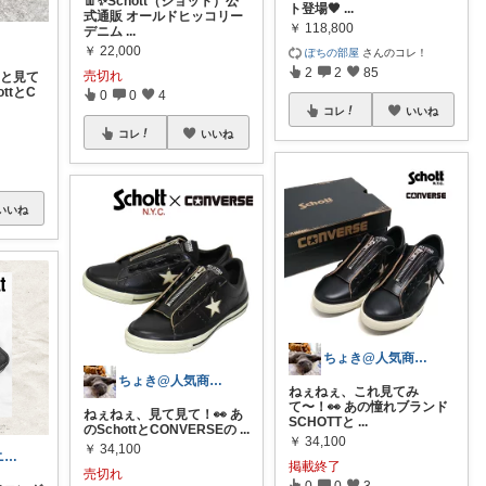
👖✨Schott（ショット）公
ト登場🖤
...
式通販 オールドヒッコリー
￥
118,800
デニム
...
￥
22,000
ぽちの部屋
さんのコレ！
2
2
85
売切れ
っと見て
ttとC
0
0
4
コレ
いいね
コレ
いいね
いいね
ちょき@人気商品紹介いつも購入ありがとう
ちょき@人気商品紹介いつも購入ありがとう
ねぇねぇ、これ見てみ
て〜！👀 あの憧れブランド
ねぇねぇ、見て見て！👀 あ
SCHOTTと
...
のSchottとCONVERSEの
...
￥
34,100
￥
34,100
＊ツクミ＊マニアッ区💗区民№43
掲載終了
売切れ
0
0
3