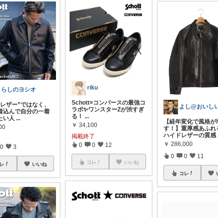
riku
くらしのヨシオ
Schott×コンバースの最強コ
のレザー”ではなく、
ラボ✨ワンスターZが渋すぎ
着込んで自分の一着
る！
...
たい人
...
【経年変化で風格が
￥
34,100
00
す！】重厚感あふれ
ハイドレザーの質感
掲載終了
￥
286,000
0
0
12
0
3
0
0
11
コレ
いいね
レ
いいね
コレ