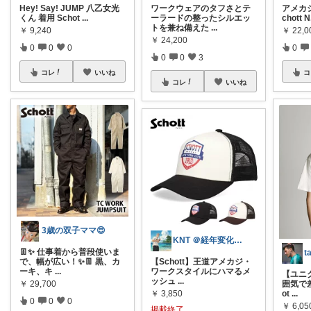
Hey! Say! JUMP 八乙女光
ワークウェアのタフさとテ
アメカ
くん 着用 Schot
...
ーラードの整ったシルエッ
chott 
トを兼ね備えた
...
￥
9,240
￥
22,0
￥
24,200
0
0
0
0
0
0
3
コレ
いいね
コ
コレ
いいね
3歳の双子ママ😍
KNT ＠経年変化を楽しむ部屋
👖✨ 仕事着から普段使いま
で、幅が広い！✨👖 黒、カ
​【Schott】王道アメカジ・
ーキ、キ
...
ワークスタイルにハマるメ
【ユニ
ッシュ
...
￥
29,700
囲気で差
￥
3,850
ot
...
0
0
0
￥
6,05
掲載終了