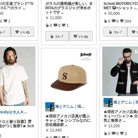
ジの王道ブランド**S
ガラスの透明感が美しい、B
Schott MOTORCYC
N.Y.C.**のライ
...
RITAのグラスジャグ浄水ポ
MET 😺<ショット
...
ットです
...
00
￥
55,000
￥
11,000
0
1
0
0
284
0
0
1
レ
いいね
コレ
コレ
いいね
海とデニム｜現役アメカジ店員
🔥現役アメカジ店員
tako8y@大人キレカジ×清潔感
🔥現役アメカジ店員が選ぶ
キューバシャツ🔥 
キャップ🔥 シンプルなのに
気と無骨さ
...
クロと被り回避】雰
存在感抜群
...
￥
13,200
がつく無骨T🔥 Sch
￥
11,440
0
0
2
0
0
0
2