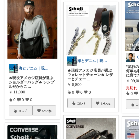
海とデニム｜現役アメカジ店員
“流行
海とデニム｜現役アメカジ店員
🔥現役アメカジ店員が選ぶ
何年も
ウォレットチェーン🔥 レザ
に育て
🔥現役アメカジ店員が選ぶ
ーとチェー
...
￥
99,0
ショルダーバッグ🔥 シンプ
￥
8,800
ルだからこ
...
売切れ
￥
11,000
0
0
0
0
0
0
0
コレ
いいね
コ
コレ
いいね