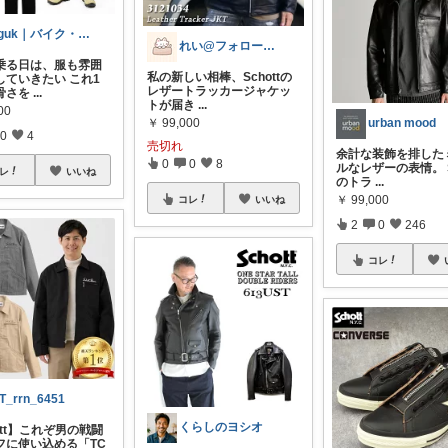
oguk｜バイク・キャンプギア
れい@フォロー＆経由購入感謝です♪
乗る日は、服も雰囲
私の新しい相棒、Schottの
していきたい これ1
レザートラッカージャケッ
骨さを
...
トが届き
...
00
￥
99,000
urban mood
0
4
売切れ
余計な装飾を排した
0
0
8
ルなレザーの表情。 Sc
レ
いいね
のトラ
...
￥
99,000
コレ
いいね
2
0
246
コレ
T_rrn_6451
くらしのヨシオ
ott】これぞ男の戦闘
フに使い込める「TC