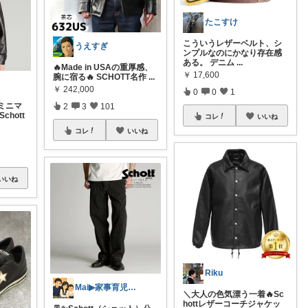
たこすけ
こういうレザーベルト、シ
うえすぎ
ンプルなのにかなり存在感
ある。 デニム
...
🔥Made in USAの重厚感、
￥
17,600
腕に宿る🔥 SCHOTT名作
...
￥
242,000
0
0
1
ミニマ
2
3
101
hott
コレ
いいね
コレ
いいね
いいね
Riku
Mai▶家事育児を楽するアイテム発信🐣
＼大人の色気漂う一着🔥Sc
hottレザーコーチジャケッ