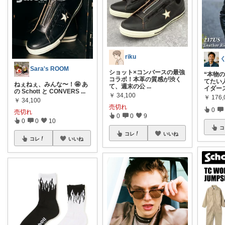
riku
Sara's ROOM
ショット×コンバースの最強
“本物
コラボ！本革の質感が渋く
てたい
ねぇねぇ、みんな〜！🤩 あ
て、週末の公
...
イダー
の Schott と CONVERS
...
￥
34,100
￥
176,
￥
34,100
売切れ
0
売切れ
0
0
9
0
0
10
コ
コレ
いいね
コレ
いいね