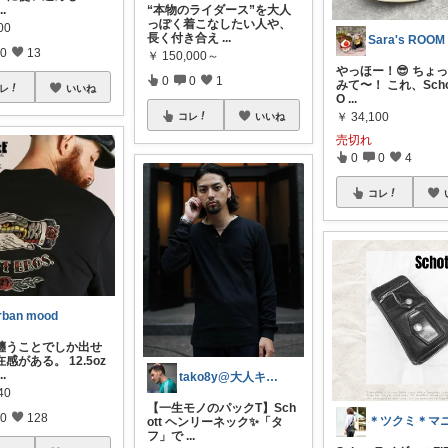
“本物のライダース”を大人
...
っぽく着こなしたい人や、
00
長く付き合え
...
Sara's ROOM
0
13
￥
150,000～
やっほー！😎 ちょ
0
0
1
みて〜！ これ、Scho
レ
いいね
O
...
￥
34,100
コレ
いいね
売切れ
0
0
4
コレ
rban mood
纏うことでしか出せ
感がある。 12.5oz
...
tako8y@大人キレカジ×清潔感
40
【一生モノのパックT】Sch
0
128
ott ヘンリーネック✨「タ
フ」で
...