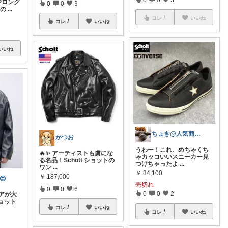
IPロング
0
0
3
tの
...
コレ
いいね
コレ
いいね
いいね
ちょき@人気商品紹介いつも購入ありがとう
かつお
うわー！これ、めちゃくち
🔥✨ アーティストも虜にな
ゃカッコいいスニーカー見
る名品！Schott ショットの
つけちゃったよ
...
ワン
...
￥
34,100
￥
187,000
😍
売切れ
0
0
6
0
0
2
갬アが大
ョット
コレ
いいね
コレ
いいね