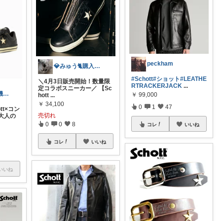
peckham
💎みゅう🐈購入感謝(❀ᴗ͈ˬᴗ͈)⁾
#Schott
#ショット
#LEATHE
＼4月3日販売開始！数量限
RTRACKERJACK
...
定コラボスニーカー／ 【Sc
CHADA-one-機能美
￥
99,000
hott
...
￥
34,100
0
1
47
tt×コン
売切れ
大人の
0
0
8
コレ
いいね
コレ
いいね
いいね