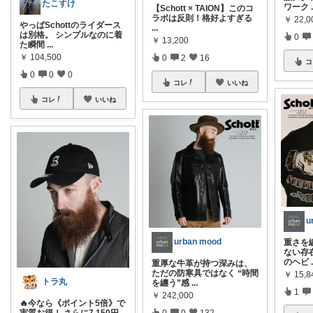
たこすけ
ワーク
【Schott × TAION】このコ
ラボは反則！格好よすぎる
￥
22,0
やっぱSchottのライダース
...
は別格。 シンプルなのに着
0
￥
13,200
た瞬間
...
￥
104,500
0
2
16
コ
0
0
0
コレ
いいね
コレ
いいね
u
urban mood
重さを
ない存在
のヘビ
重厚な牛革が持つ深みは、
ただの防寒具ではなく “時間
￥
15,8
トラ丸
を纏う”感
...
1
￥
242,000
🔥今なら《ポイント5倍》で
0
0
132