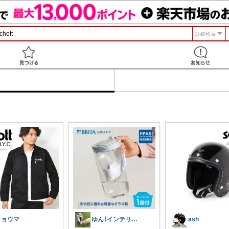
詳細検索
見つける
リョウマ
ゆん⌇インテリアと生活雑貨がメイン🧸
ash