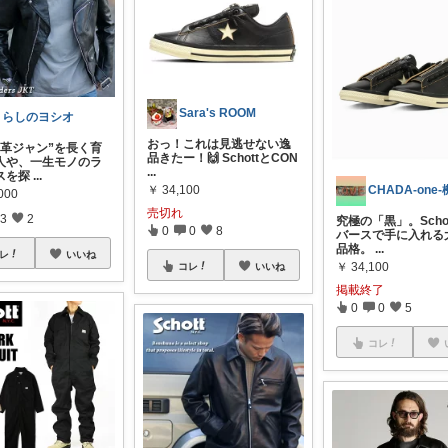
Sara's ROOM
くらしのヨシオ
おっ！これは見逃せない逸
の革ジャン”を長く育
品きたー！🙌 SchottとCON
人や、一生モノのラ
...
スを探
...
￥
34,100
000
売切れ
3
2
究極の「黒」。Scho
0
0
8
バースで手に入れる
品格。
...
レ
いいね
￥
34,100
コレ
いいね
掲載終了
0
0
5
コレ