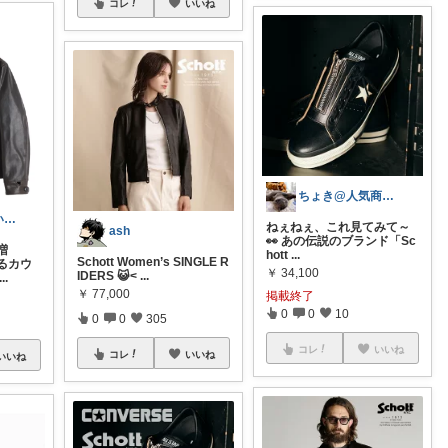
コレ
いいね
ちょき@人気商品紹介いつも購入ありがとう
よし@おいしいもの大好き
ねぇねぇ、これ見てみて～
ash
👀 あの伝説のブランド「Sc
増
hott
...
Schott Women’s SINGLE R
るカウ
￥
34,100
IDERS 😺<
...
...
￥
77,000
掲載終了
0
0
10
0
0
305
コレ
いいね
コレ
いいね
いいね