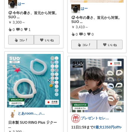
はー
はー
🥵 今年の暑さ、首元から対策。
SUO
...
🥵 今年の暑さ、首元から対策。
SUO
...
￥
3,300～
￥
3,410～
0
0
1
0
0
0
コレ
いいね
コレ
いいね
とあroom𓂃 𓈒𓏸心地よい衣食住
プレゼントセレクト館024
日本製 SUO RING Plus 🎈クー
...
11日1:59まで
#最大1350円off✨
...
￥
3,300～