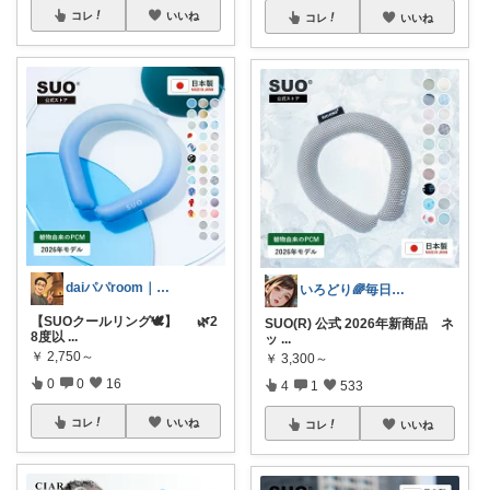
コレ
いいね
コレ
いいね
daiパパroom｜育児×便利グッズ
いろどり🌈毎日カラフル✨🌈
【SUOクールリング🕊️】 🌿2
SUO(R) 公式 2026年新商品 ネ
8度以
...
ッ
...
￥
2,750～
￥
3,300～
0
0
16
4
1
533
コレ
いいね
コレ
いいね