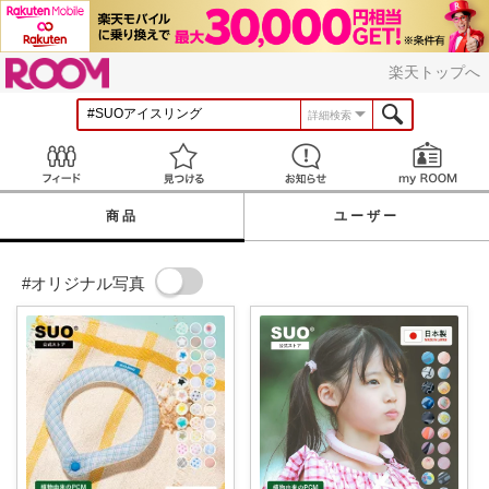
ROOM
楽天トップへ
詳細検索
Feed
見つける
お知らせ
商品
ユーザー
#オリジナル写真