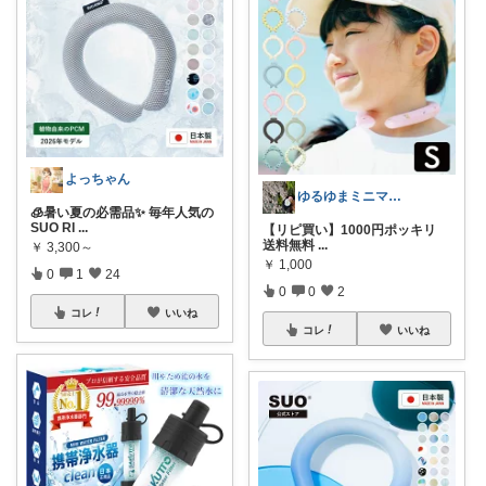
よっちゃん
ゆるゆまミニマム✨購入感謝❤️
🧊暑い夏の必需品✨ 毎年人気の
SUO RI
...
【リピ買い】1000円ポッキリ
送料無料
...
￥
3,300～
￥
1,000
0
1
24
0
0
2
コレ
いいね
コレ
いいね