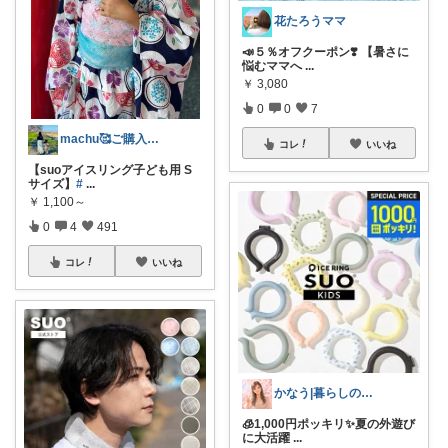
花たろうママ
📣５％オフクーポン❣️ 【暑さに
悩むママへ
...
￥
3,080
0
0
7
machu🥰ご購入感謝✨
コレ
いいね
【suoアイスリング子ども用 S
サイズ】
#
...
￥
1,100～
0
4
491
コレ
いいね
かなう|暮らしの記録🌱
🧊1,000円ポッキリ✨夏の外遊び
に大活躍
...