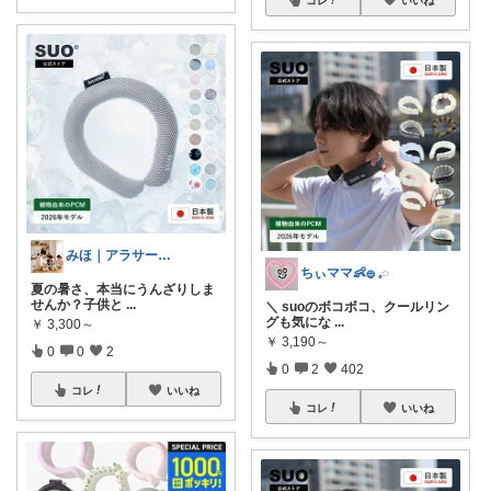
みほ｜アラサー主婦｜共働き｜2児育児中
ちぃママ👶𓐍 𓈒◌
夏の暑さ、本当にうんざりしま
せんか？子供と
...
＼ suoのボコボコ、クールリン
グも気にな
...
￥
3,300～
￥
3,190～
0
0
2
0
2
402
コレ
いいね
コレ
いいね