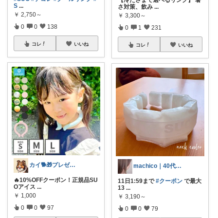
S
...
さ対策、飲み
...
￥
2,750～
￥
3,300～
0
0
138
0
1
231
コレ
いいね
コレ
いいね
カイ🐕🎁プレゼント
machico｜40代 転勤族パート主婦
🔥10%OFFクーポン！正規品SU
11日1:59まで
#クーポン
で最大
Oアイス
...
13
...
￥
1,000
￥
3,190～
0
0
97
0
0
79