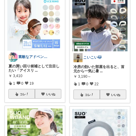
素敵なアドベンチャー🌿
こいこい🐱
夏の買い回り候補として注目し
冷房の効いた部屋を出ると、首
たい「アイスリ
...
元から一気に暑
...
￥
3,410
￥
3,190～
1
0
19
1
0
22
コレ
いいね
コレ
いいね