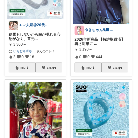
エマ夫婦@20代共働き
ゆきちゃん🐈‍⬛🐈🩷
結露もしないから服が濡れる心
配がなく、首元
...
2026年新商品 【特許取得済】
暑さ対策に
...
￥
3,300～
￥
3,190～
いろどり🌈毎
...
さんのコレ！
0
0
444
2
0
18
コレ
いいね
コレ
いいね