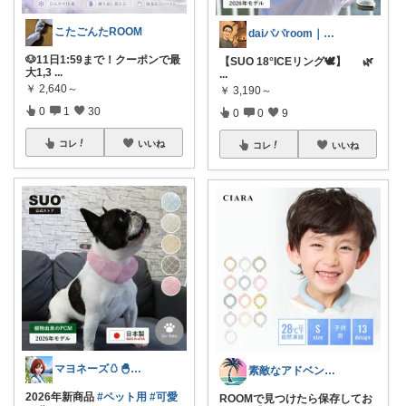
こたごんたROOM
daiパパroom｜育児×便利グッズ
🐶11日1:59まで！クーポンで最
【SUO 18°ICEリング🕊️】 🌿
大1,3
...
...
￥
2,640～
￥
3,190～
0
1
30
0
0
9
コレ
いいね
コレ
いいね
マヨネーズ🥚‪🐣✨️お礼はプロフで♪
素敵なアドベンチャー🌿
2026年新商品
#ペット用
#可愛
ROOMで見つけたら保存してお