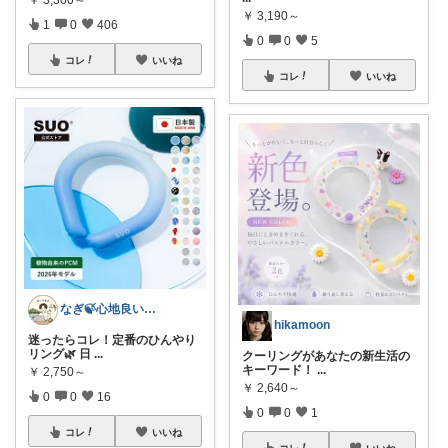
￥
3,190～
1
0
406
0
0
5
コレ
いいね
コレ
いいね
なぎ🍃心地良い暮らしにしようや～
hikamoon
迷ったらコレ！定番のひんやり
リング🌿 日
...
クーリングがあなたの新生活の
キーワード！
...
￥
2,750～
￥
2,640～
0
0
16
0
0
1
コレ
いいね
コレ
いいね