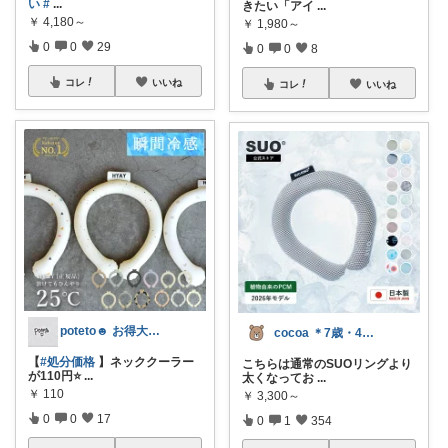
い
#
...
きたい「アイ
...
￥
4,180～
￥
1,980～
0
0
29
0
0
8
コレ
いいね
コレ
いいね
poteto☻ お得大好き💜
cocoa ＊7歳・4歳姉妹ママ
【
#処分価格
】ネッククーラー
こちらは通常のSUOリングより
が110円⭐
...
太くなってお
...
￥
110
￥
3,300～
0
0
17
0
1
354