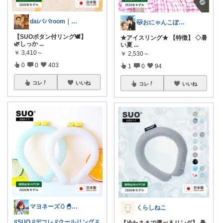
daiパパroom｜育児×便利グッズ
🐱おにゃんこぽん＊パパ・子育て・日常
【SUOボタン付リング🕊️】
★アイスリング★ 【特徴】 ◇暑
🌿しっか
...
い夏
...
￥
3,410～
￥
2,530～
0
0
403
1
0
94
コレ
いいね
コレ
いいね
マヨネーズ🥚‪🐣✨️お礼はプロフで♪
くらしねこ
#SUO
#デコレ
#クールリング
#
【冷たさまで選べるリング】 暑