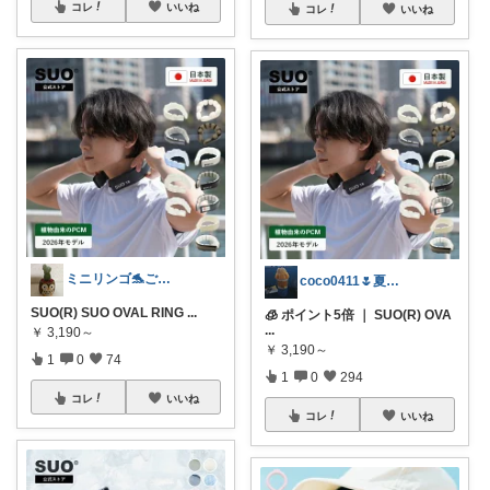
コレ
いいね
コレ
いいね
ミニリンゴ🐬ご縁に感謝🌻ありがとう
coco0411🌷夏グッズ色々🌻
SUO(R) SUO OVAL RING
...
🧊 ポイント5倍 ｜ SUO(R) OVA
...
￥
3,190～
￥
3,190～
1
0
74
1
0
294
コレ
いいね
コレ
いいね