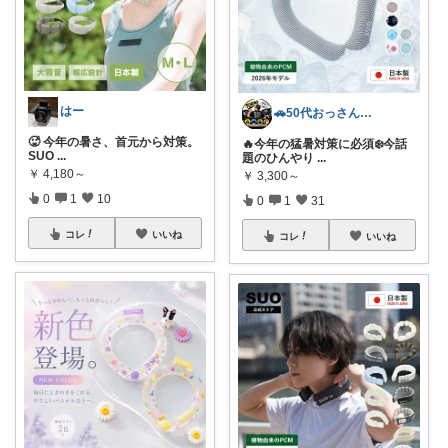
はー
🚗50代おっさんの体と生活メンテルーム
🥵 今年の暑さ、首元から対策。
🔥今年の猛暑対策に必須❄️今話
SUO
...
題のひんやり
...
￥
4,180～
￥
3,300～
0
1
10
0
1
31
コレ
いいね
コレ
いいね