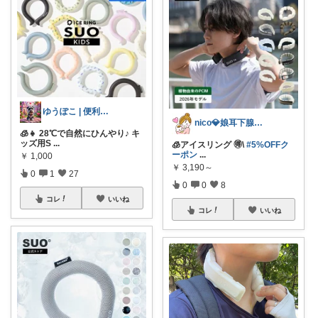
ゆうぽこ | 便利で快適暮らし
nico💎娘耳下腺炎でした😭💦
🧊👧 28℃で自然にひんやり♪ キ
ッズ用S
...
🧊アイスリング 🉐\
#5%OFFク
ーポン
...
￥
1,000
￥
3,190～
0
1
27
0
0
8
コレ
いいね
コレ
いいね