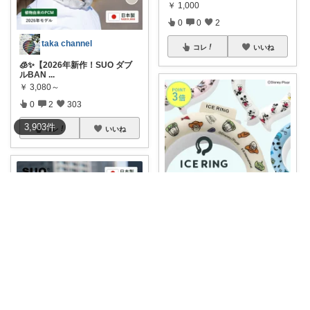
￥
1,000
0
0
2
taka channel
コレ
いいね
🧊✨【2026年新作！SUO ダブ
ルBAN
...
￥
3,080～
0
2
303
3,903
件
コレ
いいね
3sei💎 ｺﾚNG🈲🙅‍♀️
❤️
#暑さ対策❤️
アイスリング
【ディズ
...
￥
1,430
0
0
106
🏓卓球ママROOM
コレ
いいね