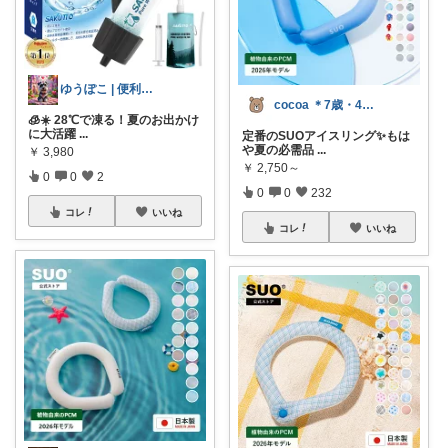
ゆうぽこ | 便利で快適暮らし
cocoa ＊7歳・4歳姉妹ママ
🧊☀️ 28℃で凍る！夏のお出かけ
に大活躍
...
定番のSUOアイスリング✨もは
や夏の必需品
...
￥
3,980
￥
2,750～
0
0
2
0
0
232
コレ
いいね
コレ
いいね