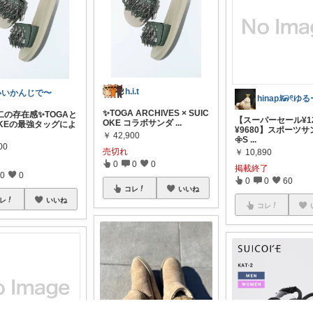
h.i.t
いいかんじで〜
✨TOGA ARCHIVES × SUIC
二の存在感✨TOGAと
【スーパーセール¥12
OKE コラボサンダ
...
OKEの最強タッグによ
¥9680】スポーツ
￥
42,900
𖧷S
...
00
売切れ
￥
10,890
0
0
0
掲載終了
0
0
0
0
60
コレ
いいね
レ
いいね
コレ