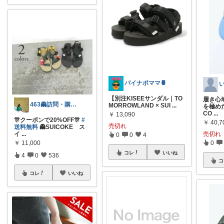
パイナポママ🍍
【別注KISEEサンダル｜TO
履き心
463👻訪問・購入感謝感謝です🐣
MORROWLAND × SUI
...
を極めた
CO
...
￥
13,090
🎊クーポンで20%OFF🎊
#
￥
40,7
売切れ
送料無料
👻SUICOKE ス
売切れ
イ
...
0
0
4
0
￥
11,000
コレ
いいね
4
0
536
コ
コレ
いいね