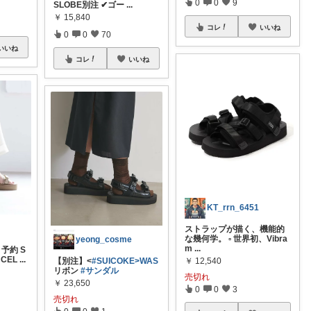
0
0
9
SLOBE別注 ✔︎ゴー
...
￥
15,840
コレ
いいね
0
0
70
いいね
コレ
いいね
KT_rrn_6451
ストラップが描く、機能的
な幾何学。 ▫️ 世界初、Vibra
yeong_cosme
m
...
予約 S
CEL
...
￥
12,540
【別注】<
#SUICOKE>WAS
リボン
#サンダル
売切れ
￥
23,650
0
0
3
売切れ