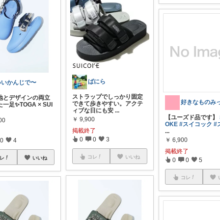
ばにら
いいかんじで〜
ストラップでしっかり固定
地とデザインの両立
好きなものみ
できて歩きやすい。アクテ
一足✨TOGA × SUI
ィブな日にも安
...
【ユーズド品です】
￥
9,900
00
OKE
#スイコック
#
掲載終了
...
0
0
3
￥
6,900
0
4
掲載終了
コレ
いいね
レ
いいね
0
0
5
コレ