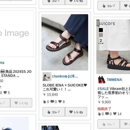
コレ
いいね
コレ
ma
️🆕 美品 2024SS JO
 STANDA
...
chanko🥨お洋服/出産準備💗
TMMENA
00
SLOBE IENA × SUICOKE🤎
了
#SALE
Vibram社
これ可愛い！！
...
発した世界初のオリ
0
5
￥
15,840
フッ
...
0
0
9
￥
9,900
レ
いいね
掲載終了
コレ
いいね
0
0
14
コレ