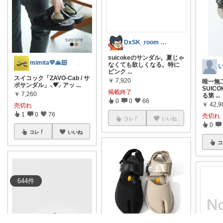
DxSK_room 👶🏻育児グッズ
suicokeのサンダル。夏じゃ
mimita💛🙏🏻
なくても欲しくなる。特に
ピンク
...
スイコック「ZAVO-Cab / サ
￥
7,920
唯一無
ボサンダル」⸜♥⃜⸝ アッ
...
SUIC
掲載終了
￥
7,260
る第
...
0
0
66
￥
42,9
売切れ
1
0
76
売切れ
コレ
いいね
0
コレ
いいね
コ
644
件