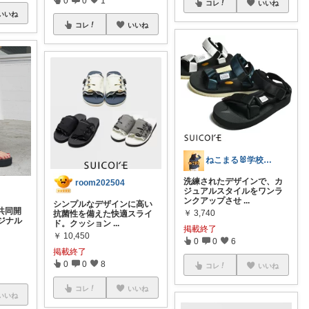
0
0
1
コレ
いいね
いいね
コレ
いいね
ねこまる🐰学校🐰kids🐰キャンプ
洗練されたデザインで、カ
room202504
ジュアルスタイルをワンラ
ンクアップさせ
...
シンプルなデザインに高い
と共同開
￥
3,740
抗菌性を備えた快適スライ
ジナル
ド。クッション
...
掲載終了
￥
10,450
0
0
6
掲載終了
0
0
8
コレ
いいね
コレ
いいね
いいね