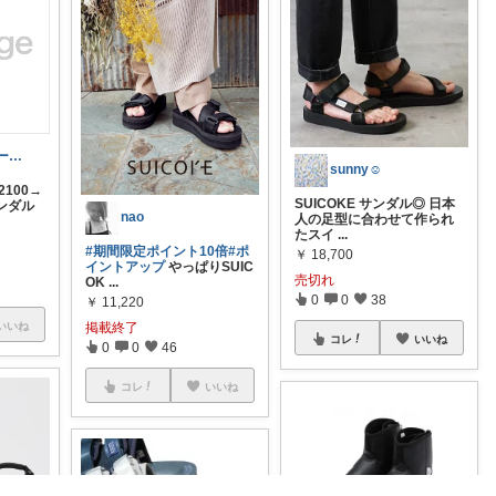
hinap𓃖𓏲ゆるーくやってます
sunny☺︎
100→
SUICOKE サンダル◎ 日本
サンダル
nao
人の足型に合わせて作られ
たスイ
...
#期間限定ポイント10倍
#ポ
￥
18,700
イントアップ
やっぱりSUIC
売切れ
OK
...
0
0
38
￥
11,220
掲載終了
いいね
コレ
いいね
0
0
46
コレ
いいね