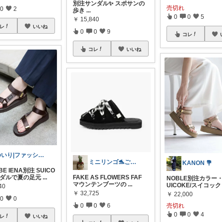
別注サンダル✨ スポサンの
売切れ
0
2
歩き
...
0
0
5
￥
15,840
レ
いいね
0
0
9
コレ
コレ
いいね
ゆいり|ファッション👗
ミニリンゴ🐬ご縁に感謝🌻ありがとう
KANON 💐
OBE IENA別注 SUICO
ンダルで夏の足元
...
FAKE AS FLOWERS FAF
NOBLE別注カラー・
マウンテンブーツの
...
UICOKE/スイコック 
40
￥
32,725
￥
22,000
0
0
0
0
6
売切れ
0
0
4
レ
いいね