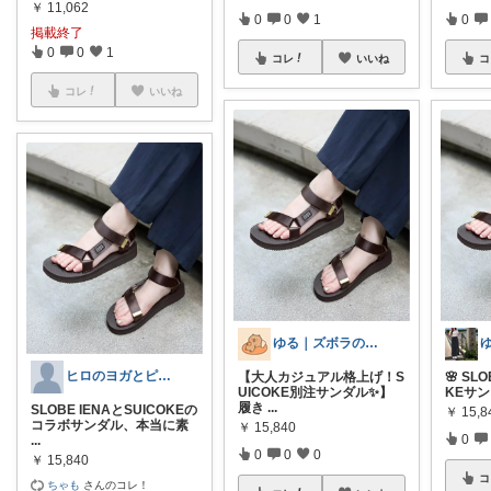
￥
11,062
0
0
1
0
掲載終了
0
0
1
コレ
いいね
コ
コレ
いいね
ゆる｜ズボラのちょいラク暮らし
ヒロのヨガとピラティスで健康な世界へ
【大人カジュアル格上げ！S
🌸 SL
UICOKE別注サンダル✨】
KEサ
履き
...
SLOBE IENAとSUICOKEの
￥
15,8
コラボサンダル、本当に素
￥
15,840
0
...
0
0
0
￥
15,840
コ
ちゃも
さんのコレ！