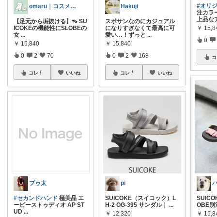
#オリ
omaru｜コスメと大人女子の暮らし
Hakuji
注カラ
上品な
【足元から垢抜ける】👡 SU
スポサンなのにカジュアル
￥
15,8
ICOKEの機能性にSLOBEの
になりすぎなくて最高に可
女
...
愛い…！ずっと
...
0
￥
15,840
￥
15,840
0
2
70
0
2
168
コ
コレ
いいね
コレ
いいね
プゥ太
pi
ハ
#セカンドハンド
極美品 エ
SUICOKE（スイコック）L
SUICO
ーピーストゥディオ AP ST
H-2 OG-395 サンダル｜
...
OBE
UD
...
￥
12,320
￥
15,8