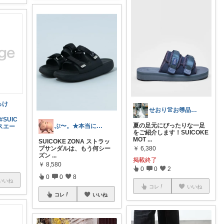
っけ
せおり👚お🉐品紹介☕経由感謝
#SUIC
夏の足元にぴったりな一足
ぶ〜。★本当にオススメの物を紹介してる〜
スエー
をご紹介します！SUICOKE
MOT
...
SUICOKE ZONA ストラッ
￥
6,380
プサンダルは、もう何シー
ズン
...
掲載終了
￥
8,580
0
0
2
0
0
8
いいね
コレ
いいね
コレ
いいね