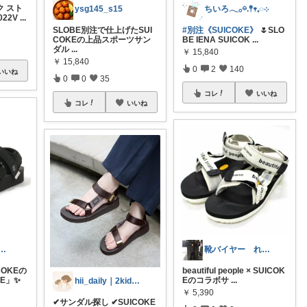
ク スト
ysg145_s15
ちいろ𓂃𓂂𖡼.𖤣𖥧𓈒◌܀
22V
...
SLOBE別注で仕上げたSUI
#別注《SUICOKE》
🌷SLO
COKEの上品スポーツサン
BE IENA SUICOK
...
ダル
...
￥
15,840
￥
15,840
0
2
140
いいね
0
0
35
コレ
いいね
コレ
いいね
家電、ガジェット🌹Misa
靴バイヤー れるま
OKEの
beautiful people × SUICOK
E」✨
Eのコラボサ
...
hii_daily｜2kids🪴
￥
5,390
✔︎サンダル探し ✔︎SUICOKE