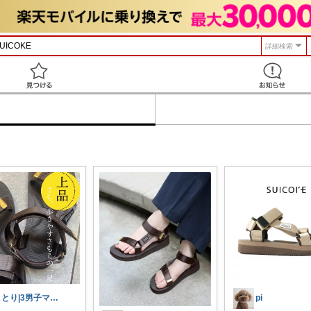
詳細検索
見つける
ことり|3男子ママのRoom
pi