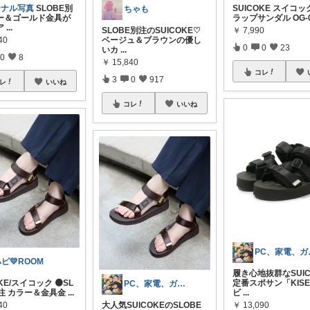
ジナル写真
SLOBE別
SUICOKE スイコッ
ちゃも
ー＆ゴールド金具が
ラップサンダル OG-0
ア
...
￥
7,990
SLOBE別注のSUICOKE♡
40
ベージュ＆ブラウンの優し
0
0
23
いカ
...
0
8
￥
15,840
コレ
3
0
917
レ
いいね
コレ
いいね
PC、
ピ💛ROOM
履き心地抜群なSUIC
KE/スイコック 🟠SL
定番スポサン「KISE
PC、家電、ガジェット🌹Misa
別注 カラー＆金具金
...
ビ
...
40
￥
13,090
大人気SUICOKEのSLOBE