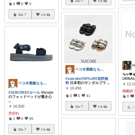
コレ
いいね
0
0
0
コレ
いいね
u
ペコ＠素敵なものを紹介しています
🩴✨🖤☀
#suicoke
#50%off
#送料無
URNAL
料
日本初のサンダルブラ
...
ペコ＠素敵なものを紹介しています
￥
12,1
￥
10,450
掲載終
#SUICOKE
#セール
Vivram
0
0
41
0
のフォッドベッドが履き心
...
￥
16,500
コレ
いいね
コ
売切れ
1
0
95
コレ
いいね