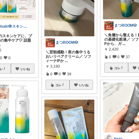
まつROOM🐶
Misaki🌸スキンケア命✨️
＼角層から整える！
日のスキンケアに、プ
の基礎化粧液／ ソフ
の集中ケア🤍 話題
まつROOM🐶
Pから、ガ
...
.
￥
2,420
0
＼翌朝感動！夜の集中うる
おいリペアクリーム／ ソフ
0
0
37
0
0
ィーナiPか
...
￥
3,190
コレ
レ
いいね
0
0
39
コレ
いいね
haru