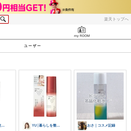
楽天トップへ
お知らせ
ユーザー
ゆい｜美容比較・買ってよかった
YU┆暮らしを整えるもの
おさ｜コスメ記録