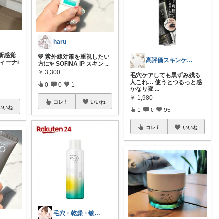
haru
新感覚
💛 紫外線対策を重視したい
高評価スキンケア＆コスメまとめ
ィーナi
方に✨ SOFINA iP スキン
...
￥
3,300
毛穴ケアしても黒ずみ残る
人これ… 使うとつるっと感
0
0
1
かなり変
...
￥
1,980
コレ
いいね
いいね
1
0
95
コレ
いいね
毛穴・乾燥・敏感肌の美容ROOM