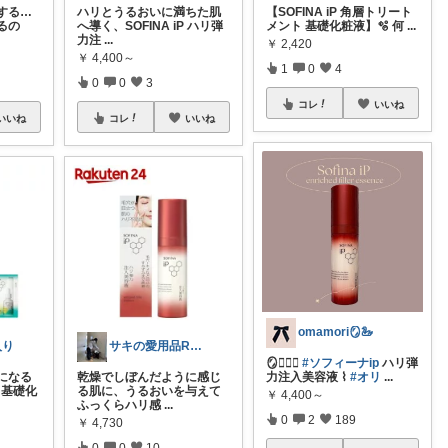
する…
ハリとうるおいに満ちた肌
【SOFINA iP 角層トリート
カるの
へ導く、SOFINA iP ハリ弾
メント 基礎化粧液】🫧 何
...
力注
...
￥
2,420
￥
4,400～
1
0
4
0
0
3
コレ
いいね
いいね
コレ
いいね
omamori🪞🦢
入り
サキの愛用品ROOM🪞⟡.·
🪞🧖🏻‍♀️
#ソフィーナip
ハリ弾
になる
乾燥でしぼんだように感じ
力注入美容液 ⌇
#オリ
...
 基礎化
る肌に、うるおいを与えて
￥
4,400～
ふっくらハリ感
...
0
2
189
￥
4,730
0
0
10