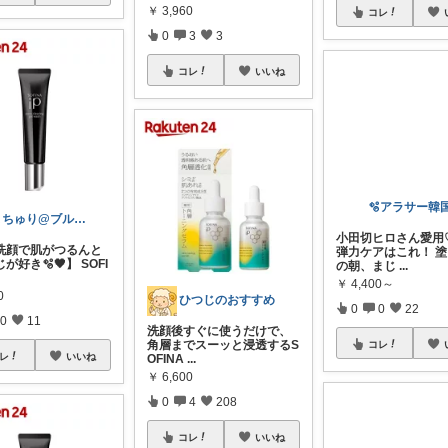
￥
3,960
コレ
0
3
3
コレ
いいね
まちゅり@ブルベ夏｜低身長元美容部員
洗顔で肌がつるんと
が好き🫧🖤】 SOFI
小田切ヒロさん愛用
弾力ケアはこれ！ 
0
の朝、まじ
...
ひつじのおすすめ
￥
4,400～
0
11
洗顔後すぐに使うだけで、
0
0
22
角層までスーッと浸透するS
レ
いいね
OFINA
...
￥
6,600
コレ
0
4
208
コレ
いいね