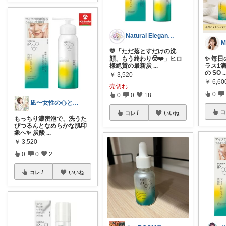
Natural Elegance169
💛「ただ落とすだけの洗
✨ 毎
顔、もう終わり🥺❤️」ヒロ
ラス1滴
様絶賛の最新炭
...
の SO
..
￥
3,520
￥
6,60
売切れ
0
0
0
18
凪〜女性の心と体に癒しを🌿
コ
コレ
いいね
もっちり濃密泡で、洗うた
びつるんとなめらかな肌印
象へ✨ 炭酸
...
￥
3,520
0
0
2
コレ
いいね