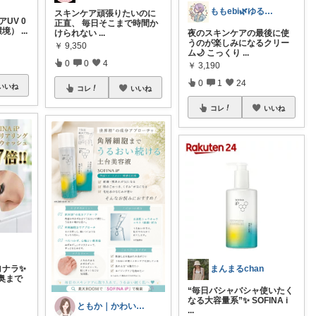
ももebi🌿ゆるっと心地よく暮らす
スキンケア頑張りたいのに
アUV 0
正直、 毎日そこまで時間か
環境）
...
夜のスキンケアの最後に使
けられない
...
うのが楽しみになるクリー
￥
9,350
ム🌙 こっくり
...
0
0
4
￥
3,190
0
1
24
いいね
コレ
いいね
コレ
いいね
まんまるchan
ヨナラ✨
奥まで
“毎日バシャバシャ使いたく
なる大容量系”✨ SOFINA i
ともか｜かわいい×便利×美容🐾
...