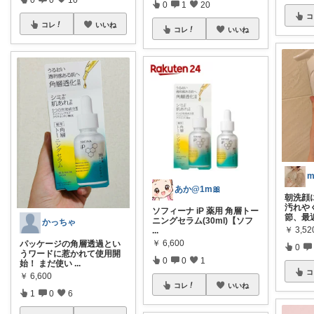
0
1
20
コ
コレ
いいね
コレ
いいね
あか@1m🎀
朝洗顔
汚れや
ソフィーナ iP 薬用 角層トー
節、最
ニングセラム(30ml)【ソフ
かっちゃ
￥
3,5
...
￥
6,600
パッケージの角層透過とい
0
うワードに惹かれて使用開
0
0
1
始！ まだ使い
...
コ
￥
6,600
コレ
いいね
1
0
6