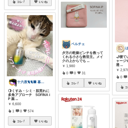
コレ
いいね
ペルチェ
夕方の乾燥ピンチを救って
🌙寝
くれる小さな救世主。メイ
ャージ✨ 
クの上からでも
...
透
...
￥
1,980
￥
2,9
0
0
31
0
十六夜🐈🐈‍⬛ 暮らしのあれこれ
コレ
いいね
コ
🌖くすみ・シミ・肌荒れに
多角アプローチ SOFINA i
P 薬
...
￥
6,600
1
0
574
コレ
いいね