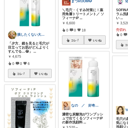
まつROOM🐶
SOFI
＼毛穴・くすみ対策に！薬
ラム洗
用角層トリートメント／ ソ
い
...
フィーナiP
...
￥
3,52
￥
6,600
売切れ
0
0
18
損したくない大人の女性へ。1万人が保存✨
0
コレ
いいね
「夕方、鏡を見ると毛穴が
コ
目立ってお肌がどんよりく
すんでる…😭」
...
￥
4,675
0
0
6
コレ
いいね
なの ／ 好奇心コスメ
Y
濃密な炭酸泡がワンプッシ
ュで出てくるソフィーナiP
毛穴の
の新作洗顔料
...
気にな
洗顔ジ
￥
3,520～