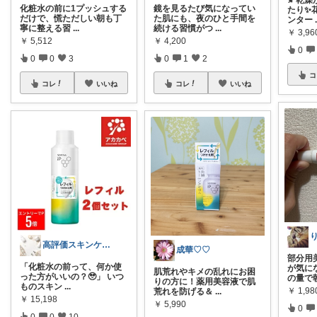
化粧水の前に1プッシュする
鏡を見るたび気になってい
たり✨花
だけで、慌ただしい朝も丁
た肌にも、夜のひと手間を
ンター
寧に整える習
...
続ける習慣がつ
...
￥
3,96
￥
5,512
￥
4,200
0
0
0
3
0
1
2
コ
コレ
いいね
コレ
いいね
高評価スキンケア＆コスメまとめ
成華♡♡
部分用
「化粧水の前って、何か使
が気に
肌荒れやキメの乱れにお困
った方がいいの？🥹」 いつ
の量で
りの方に！薬用美容液で肌
ものスキン
...
￥
1,98
荒れを防げる＆
...
￥
15,198
￥
5,990
0
0
0
10