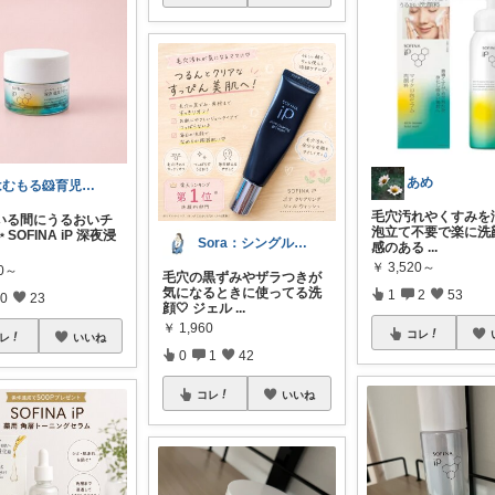
あめ
はむもる‪🐹育児中主婦向け便利グッズ
毛穴汚れやくすみを浄
ている間にうるおいチ
泡立て不要で楽に洗
SOFINA iP 深夜浸
Sora：シングルマザーでも毎日可愛く♡
感のある
...
￥
3,520～
70～
毛穴の黒ずみやザラつきが
気になるときに使ってる洗
1
2
53
0
23
顔🤍 ジェル
...
￥
1,960
コレ
レ
いいね
0
1
42
コレ
いいね