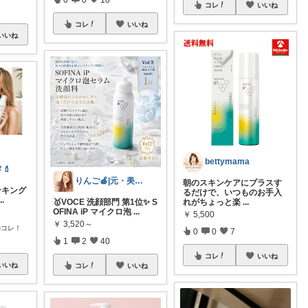
コレ
いいね
コレ
いいね
いいね
bettymama
💄
りんご🍎|元・美容師のゆるっと心身美容
朝のスキンケアにプラスす
ンキング
るだけで、いつものお手入
...
🥇VOCE 洗顔部門 第1位✨ S
れがちょっと楽
...
OFINA iP マイクロ泡
...
￥
5,500
￥
3,520～
のコレ！
0
0
7
1
2
40
コレ
いいね
いいね
コレ
いいね