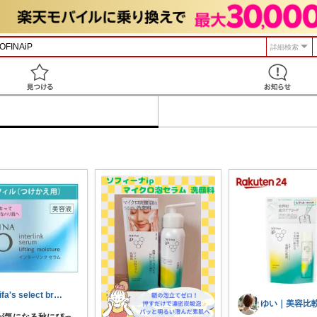
詳細検索
見つける
Rifa's select branch
燥が気になる秋にぴっ