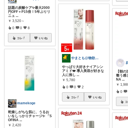
話題の炭酸ケア✨最大2000
円OFF＋P15倍！5年ぶりリ
ニュ
...
￥
3,520～
0
0
8
コレ
いいね
やまとも@物欲をRoomで昇華させる民
やっぱり大好きナイアシン
アミド❤️ 導入美容が好きな
【朝の
人に推し
...
整う感じ
NA
...
￥
5,780
￥
1,98
0
0
2
0
コレ
いいね
コ
mamekoge
乾燥しがちな肌に、うるお
いをしっかりチャージ✨ 「S
OFINA
...
￥
2,420