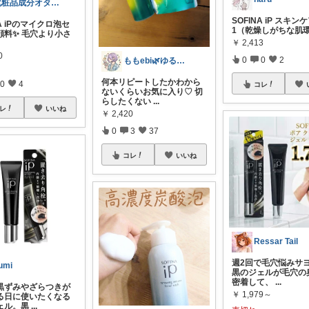
化粧品成分オタクチャンネル
SOFINA iP スキンケ
NA iPのマイクロ泡セ
1（乾燥しがちな肌
顔料✨ 毛穴より小さ
￥
2,413
0
0
0
2
ももebi🌿ゆるっと心地よく暮らす
何本リピートしたかわから
0
4
コレ
ないくらいお気に入り♡ 切
らしたくない
...
レ
いいね
￥
2,420
0
3
37
コレ
いいね
Ressar Tail
週2回で毛穴悩みサ
umi
黒のジェルが毛穴の
密着して、
...
黒ずみやざらつきが
￥
1,979～
る日に使いたくなる
ェル。黒
...