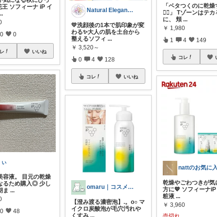
「ベタつくのに乾燥
王 ソフィーナ iP イ
Natural Elegance169
😵‍💫」 Tゾーンはテ
...
に、 頬
...
0
💛洗顔後の1本で肌印象が変
￥
1,980
わる✨大人の肌を土台から
0
0
整えるソフィ
...
1
4
149
￥
3,520～
レ
いいね
コレ
0
4
128
コレ
いいね
りぃ
nattのお気に
美容液。 目元の乾燥
乾燥やごわつきが気
なるため購入◎ 少し
omaru｜コスメと大人女子の暮らし
方に💙 ソフィーナiP
朝ま
...
粧液
...
0
【澄み渡る濃密泡】.。o○ マ
￥
3,960
イクロ炭酸泡が毛穴汚れや
0
48
くすみ
...
売切れ