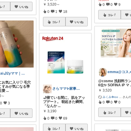
￥
3,520～
0
0
9
レ
いいね
0
1
18
コレ
コレ
いいね
emma@コスメ
mai🌙2yママ｜コスパ美容
@cosme 洗顔料ラ
にお気に入り♡ 毛穴
6位✨ SOFINA iP マ
くすみが気になる季
さらママ✨家事ラクアイテムと美容と✨
￥
3,520
近愛
...
20～
みくみ❇roo
...
さん
🌙寝ている間に、肌をアッ
プデート。 朝起きた瞬間、
0
0
0
0
3
「なんか
...
￥
3,190
コレ
レ
いいね
0
0
69
コレ
いいね