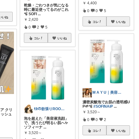
￥
4,400
乾燥・ごわつきが気になる
時に最近使ってるのがこれ
0
0
5
🫧 SOFI
...
いいね
￥
2,420
コレ
いいね
0
2
5
コレ
いいね
M A Y U｜美容好きROOM🩶
濃密炭酸泡でお肌の透明感U
P🌱🫧
#SOFINAiP
...
ﾓｶの欲張りROOM◆美容/ママ/🐶
ポア クリ
￥
3,520～
ォッシュ
泡を超えた「美容液洗顔」
0
0
2
で、洗うたび明るい肌へ✨
ソフィーナ
...
コレ
いいね
￥
3,520～