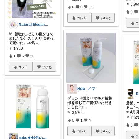
￥
1,96
0
0
11
0
コレ
いいね
コ
Natural Elegance169
💛【実はしばらく寝かせて
ました💦】久しぶりに使っ
て驚いた、本気
...
￥
1,980
1
5
20
コレ
いいね
Noix -ノワ-
K
ブランド様よりマキア編集
部を通じてご提供いただき
最近、
ました ite
...
る…”
✨ 4月
￥
3,520～
￥
3,5
0
1
4
0
コレ
いいね
コ
nako🍀40代の極上エイジングケア