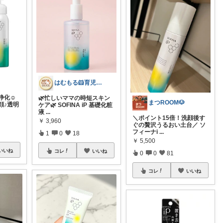
はむもる‪🐹育児中主婦向け便利グッズ
化☺︎
🌿忙しいママの時短スキン
まつROOM🐶
顔♪透明
ケア🌿 SOFINA iP 基礎化粧
液
...
＼ポイント15倍！洗顔後す
￥
3,960
ぐの贅沢うるおい土台／ ソ
フィーナi
...
1
0
18
￥
5,500
いいね
コレ
いいね
0
0
81
コレ
いいね