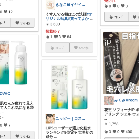
売切れ
0
きなこ🎀イヤイヤ期育児中
0
0
3
0
12
くすんでる朝はこの洗顔 ​
#オ
コレ
リジナル写真
#買ってよか
...
レ
いいね
￥
3,630
掲載終了
1
3
84
コレ
いいね
OVAC
みくみ❇room
“肌なんか疲れて見え
って人これ気になる🥺
花王 ソフィーナiP 
発
...
アリング ジェル ウ
20～
...
ユッピー｜コスメと子育てROOM
￥
1,758
0
7
LIPSユーザーが選ぶ化粧水
3
0
400
ランキング8位🏆✨ 世界初の
レ
いいね
成分
...