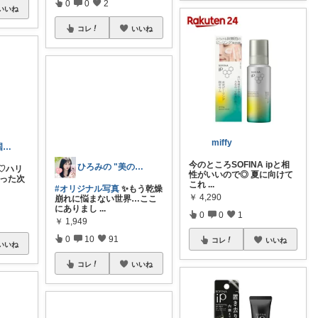
0
0
2
いいね
コレ
いいね
miffy
今のところSOFINA ipと相
🫧アラサー韓国人OL🫧
性がいいので◎ 夏に向けて
これ
...
ひろみの "美の出る杭💫プロフにお礼✨
♡ハリ
￥
4,290
塗った次
#オリジナル写真
✨もう乾燥
0
0
1
崩れに悩まない世界…ここ
にありまし
...
コレ
いいね
￥
1,949
0
10
91
いいね
コレ
いいね