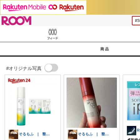
ROOM
Feed
商品
#オリジナル写真
そるもふ | 整う暮らしと犬
そるもふ | 整う暮らしと犬
🍂乾