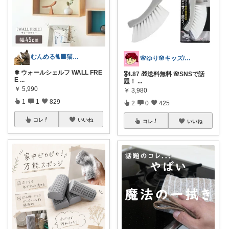
むんめる🐈‍⬛猫と快適ライフ🐈朝コレ
🌸ゆり🌸キッズ/ベビー/スイーツ/猫
✾ ウォールシェルフ WALL FRE
🎖️4.87 🎁送料無料 🌸SNSで話
E
...
題！
...
￥
5,990
￥
3,980
1
1
829
2
0
425
コレ
いいね
コレ
いいね