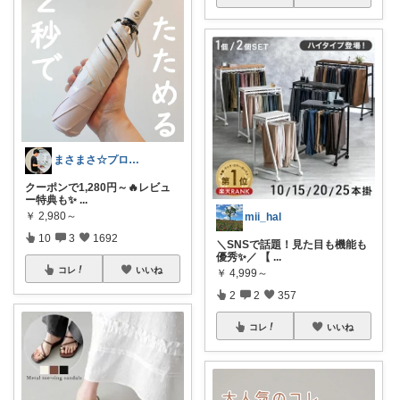
まさまさ☆プロフも見てね✨
クーポンで1,280円～🔥レビュ
ー特典も✨
...
￥
2,980～
mii_hal
10
3
1692
＼SNSで話題！見た目も機能も
優秀✨／ 【
...
コレ
いいね
￥
4,999～
2
2
357
コレ
いいね