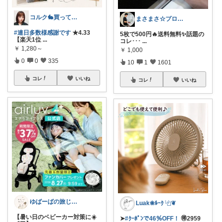
コルク🐇買ってよかった！オリジナル写真
まさまさ☆プロフも見てね✨
#連日多数様感謝です
★4.33
5枚で500円🔥送料無料✨話題の
【楽天1位
...
コレ･･･
...
￥
1,280～
￥
1,000
0
0
335
10
1
1601
コレ
いいね
コレ
いいね
ゆばーばの旅じたく
Luak❀ﾙｰｸ ⿻❦
【暑い日のベビーカー対策に☀️
➤
#ｸｰﾎﾟﾝで46％OFF！
🉐2959