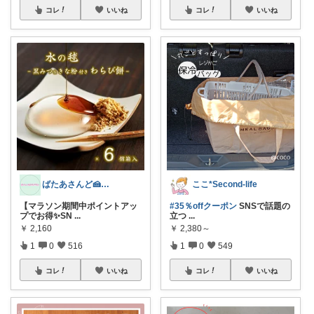
コレ
いいね
コレ
いいね
ばたあさんど🍰テンション爆上がりな生活
ここ*Second-life
【マラソン期間中ポイントアッ
#35％offクーポン
SNSで話題の
プでお得✨SN
...
立つ
...
￥
2,160
￥
2,380～
1
0
516
1
0
549
コレ
いいね
コレ
いいね