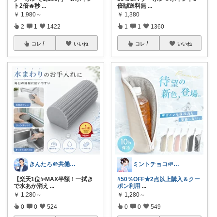
ト2倍🔥秒
...
倍🙌送料無
...
￥
1,980～
￥
1,380
2
1
1422
1
1
1360
コレ
いいね
コレ
いいね
きんたろ＠共働き夫婦の快適な日常
ミントチョコ🌱いつもありがとう
【楽天1位✨MAX半額！一拭き
#50％OFF★2点以上購入＆クー
で水あか消え
...
ポン利用
...
￥
1,280～
￥
1,280～
0
0
524
0
0
549