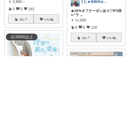
うた☻𝟴/𝟴𝘁𝗵𝘅ᜊ⍤⃝ᜊ
￥
3,480～
0
0
162
🔥10%オフクーポンあり♡𝗣𝟱倍
⟡.*ラ
...
コレ
いいね
￥
11,000
0
0
120
10,000
件
以上
コレ
いいね
美羽:🩵8月もよろしくです🩵
🤩デザイン保冷妥協しない🤩 💧
ペットボトル
...
まる🍃インテリア×くらし
￥
1,280～
1
0
208
🍃賃貸もOK！突っ張り式✨夏の
厳しい日差し
...
コレ
いいね
￥
8,500～