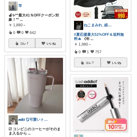
🍑
🍎✨**最大41％OFFクーポン対
象！**
...
ねこまみれ_経由感謝致します🐈
￥
1,880～
0
0
642
#夏応援最大52%OFF＆送料無
料🔥
《年
...
コレ
いいね
￥
1,980～
0
1
757
コレ
いいね
𝒎𝒊𝒌𝒊 🪞可愛いトレンド集め
☑︎ コンビニのコーヒーがそのま
ま入るから
...