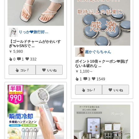
りっか🩶旅行好きのためのお得×おしゃれ
【ゴールドチャームがかわいす
ぎ🩴✨SNSで
...
￥
5,980
超かぐらちゃん
0
1
332
ポイント10倍＋クーポン🫶脱げ
ない＆破れな
...
コレ
いいね
￥
1,100～
1
3
1549
コレ
いいね