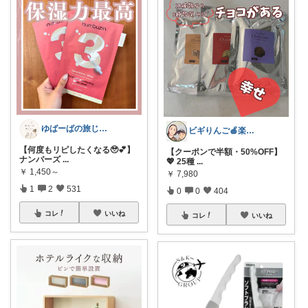
ゆばーばの旅じたく
ビギりんご🍎楽する暮らし🏠
【何度もリピしたくなる🥹💕】
【クーポンで半額・50%OFF】
ナンバーズ
...
💖 25種
...
￥
1,450～
￥
7,980
1
2
531
0
0
404
コレ
いいね
コレ
いいね