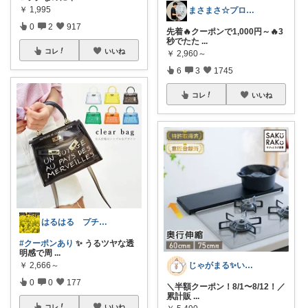
￥
1,995
まさまさ☆プロフも見てね✨
0
2
917
先着🔥クーポンで1,000円～🔥3
秒でたた
...
コレ
いいね
￥
2,960～
6
3
1745
コレ
いいね
はるはる プチプラで楽しく♡*.+゜
#クーポンあり
✨ うるツヤな透
明感で周
...
じゃがまる✨いつもありがとうございます
￥
2,666～
0
0
177
＼半額クーポン！8/1〜8/12！／
累計販
...
コレ
いいね