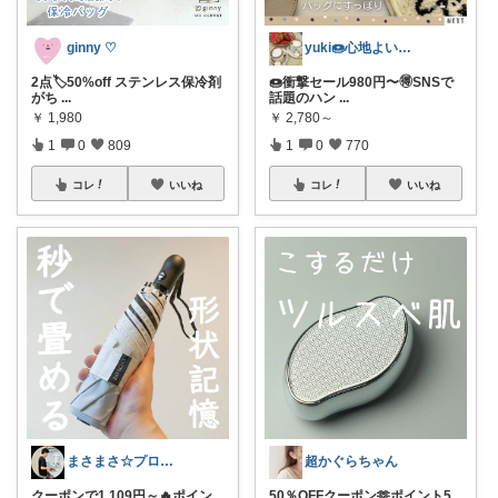
ginny ♡
yuki🍩心地よいものに囲まれて💛
2点🏷️50%off ステンレス保冷剤
🍩衝撃セール980円〜🉐SNSで
がち
...
話題のハン
...
￥
1,980
￥
2,780～
1
0
809
1
0
770
コレ
いいね
コレ
いいね
まさまさ☆プロフも見てね✨
超かぐらちゃん
クーポンで1,109円～🔥ポイン
50％OFFクーポン🫶ポイント5