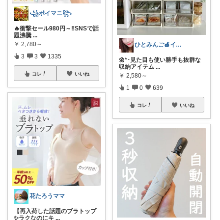
꧁ポイマニ꧂
🔥衝撃セール980円～‼️SNSで話
題沸騰
...
￥
2,780～
ひとみんご🍎‪インテリア雑貨
3
3
1335
🌼*･見た目も使い勝手も抜群な
収納アイテム
...
コレ
いいね
￥
2,580～
1
0
639
コレ
いいね
花たろうママ
【再入荷した話題のブラトップ
✨ラクなのにキ
...