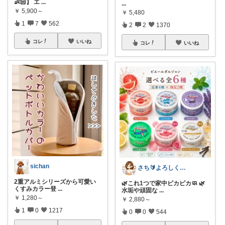
👶🏻】 エ
...
...
￥
5,900～
￥
5,480
1
7
562
2
2
1370
コレ
いいね
コレ
いいね
sichan
さち🔰よろしくお願いします💗
2重アルミシリーズから可愛い
🌿これ1つで家中ピカピカ🧼 🌿
くすみカラー登
...
水垢や頑固な
...
￥
1,280～
￥
2,880～
1
0
1217
0
0
544