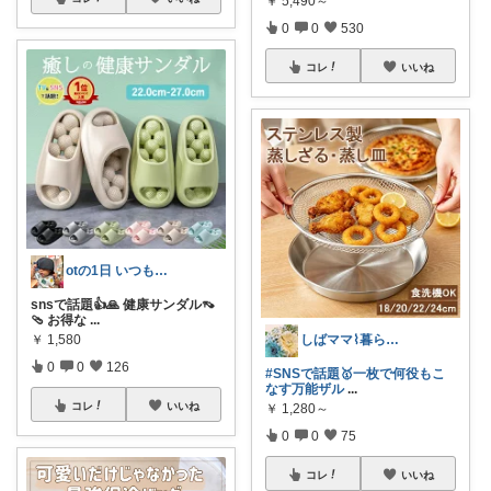
￥
5,490～
0
0
530
コレ
いいね
otの1日 いつもありがとう⭐︎
snsで話題👍🙏 健康サンダル👡
🩴 お得な
...
しばママ⌇暮らしと子育て
￥
1,580
0
0
126
#SNSで話題🥇一枚で何役もこ
なす万能ザル
...
コレ
いいね
￥
1,280～
0
0
75
コレ
いいね