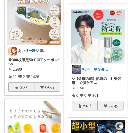
あいりー🧸🎈 ꕤ毎日を快適にꕤ
💛300枚限定50％OFFクーポン‼️
SN
...
そだ♪丁寧な暮らしに憧れるズボラ主婦
￥
1,980
11
2
1428
​✨【金曜の朝】話題の「針美容
液」で肌ケア
...
コレ
いいね
￥
3,740
0
0
361
コレ
いいね