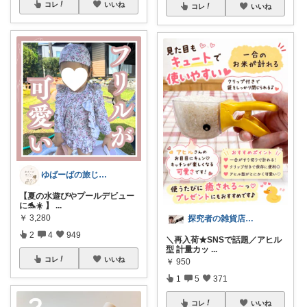
コレ
いいね
コレ
いいね
ゆばーばの旅じたく
【夏の水遊びやプールデビュー
に🐬☀️ 】
...
￥
3,280
探究者の雑貨店⭐︎ ☀️🌻🍉✨
2
4
949
＼再入荷★SNSで話題／アヒル
型 計量カッ
...
コレ
いいね
￥
950
1
5
371
コレ
いいね