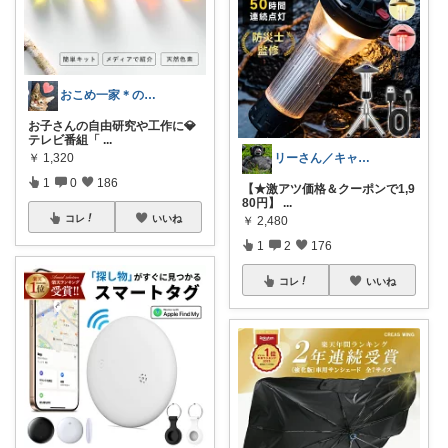
おこめ一家＊のんびり復帰🏖️
お子さんの自由研究や工作に💎
テレビ番組「
...
リーさん／キャンプに徹する‼️
￥
1,320
1
0
186
【★激アツ価格＆クーポンで1,9
80円】
...
コレ
いいね
￥
2,480
1
2
176
コレ
いいね