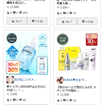
獲得＆安心の
...
対象＆新
...
￥
12,880
￥
2,300～
0
2
252
0
0
74
コレ
いいね
コレ
いいね
おけねこコスメ💄コスメ愛即買推奨！
KAKA💖ままでもキレイでいたい
💙トリデン30%OFFはさすがに
【私のルームで売れたもの】ス
やばい…！
...
キンケアの悩み
...
￥
3,300
￥
12,999
0
0
49
0
0
10