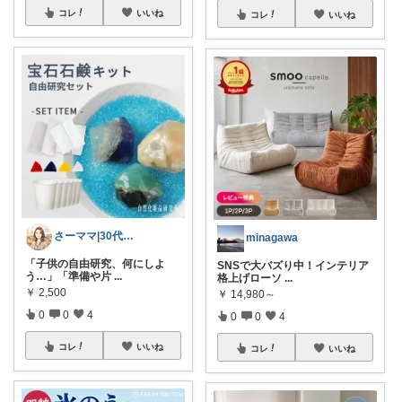
コレ
いいね
コレ
いいね
さーママ|30代小2女児ママ🎀
minagawa
「子供の自由研究、何にしよ
SNSで大バズり中！インテリア
う…」「準備や片
...
格上げローソ
...
￥
2,500
￥
14,980～
0
0
4
0
0
4
コレ
いいね
コレ
いいね