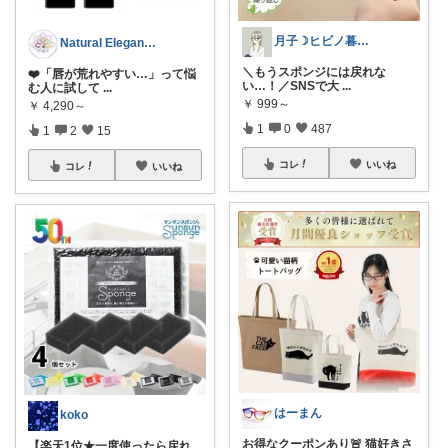
月子☽ヒビノ暮らしレシピ
Natural Elegance169
＼もうスポンジには戻れな
❤️「唇が荒れやすい…」って悩
い…！／SNSで大
...
む人に試して
...
￥
999～
￥
4,290～
1
0
487
1
2
15
コレ
いいね
コレ
いいね
はーまん
koko
お得なクーポンあり🚨 猫好きさ
【楽天1位★一度使ったら戻れ