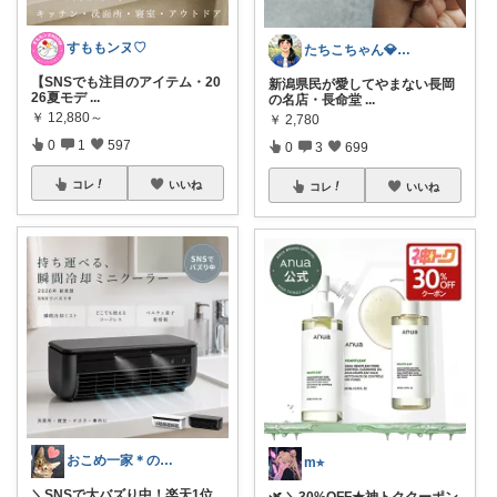
すももンヌ♡
たちこちゃん💎🐢 月始めはオリ写中心
【SNSでも注目のアイテム・20
新潟県民が愛してやまない長岡
26夏モデ
...
の名店・長命堂
...
￥
12,880～
￥
2,780
0
1
597
0
3
699
コレ
いいね
コレ
いいね
おこめ一家＊のんびり復帰🏖️
m⭐︎
＼SNSで大バズり中！楽天1位
🌿 ＼30%OFF★神トククーポン