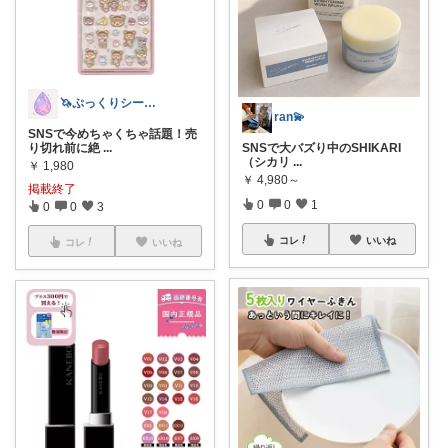
🦄ぷっくりシール屋さん🍬
ran💫
SNSで今めちゃくちゃ話題！売
り切れ前に絶
...
SNSで大バズり中のSHIKARI
（シカリ
...
￥
1,980
￥
4,980～
掲載終了
0
0
1
0
0
3
コレ
いいね
コレ
いいね