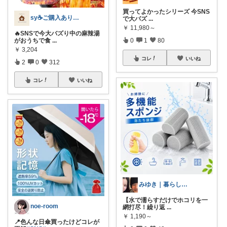
買ってよかったシリーズ 今SNS
sy☕️ご購入ありがとうございます😌
で大バズ
...
￥
11,980～
🔥SNSで今大バズり中の麻辣湯
がおうちで食
...
0
1
80
￥
3,204
コレ
いいね
2
0
312
コレ
いいね
みゆき｜暮らしのおすすめ
【水で濡らすだけでホコリを一
noe-room
網打尽！繰り返
...
￥
1,190～
📍色んな日傘買ったけどコレが