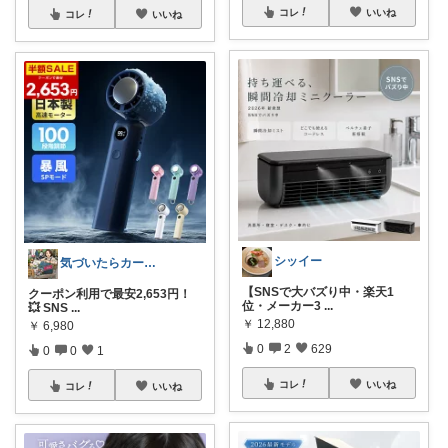
コレ
いいね
コレ
いいね
シッイー
気づいたらカート民
【SNSで大バズり中・楽天1
クーポン利用で最安2,653円！
位・メーカー3
...
💥 SNS
...
￥
12,880
￥
6,980
0
2
629
0
0
1
コレ
いいね
コレ
いいね