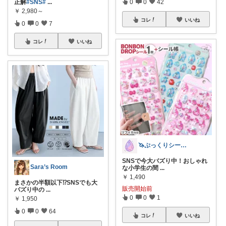
正解
#SNS
#
...
0
0
42
￥
2,980～
コレ
いいね
0
0
7
コレ
いいね
🦄ぷっくりシール屋さん🍬
SNSで今大バズり中！おしゃれ
Sara’s Room
な小学生の間
...
￥
1,490
まさかの半額以下⁉️SNSでも大
販売開始前
バズり中の
...
0
0
1
￥
1,950
0
0
64
コレ
いいね