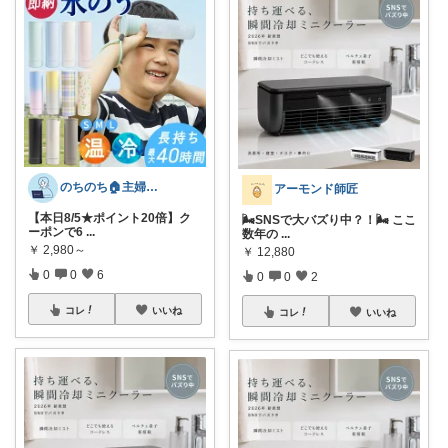
のちのち🏠主婦のお買い物room
アーモンド師匠
【本日8/5★ポイント20倍】ク
🌬️SNSで大バズり中？！🌬️ ここ
ーポンで6
...
数年の
...
￥
2,980～
￥
12,880
0
0
6
0
0
2
コレ
いいね
コレ
いいね