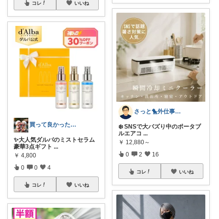
コレ
いいね
さっと🐤外仕事のプロが教える便利グッズ
買って良かった❣️NOM.
❄️ SNSで大バズり中のポータブ
ルエアコ
...
✨大人気ダルバのミストセラム
￥
12,880～
豪華3点ギフト
...
0
2
16
￥
4,800
0
0
4
コレ
いいね
コレ
いいね