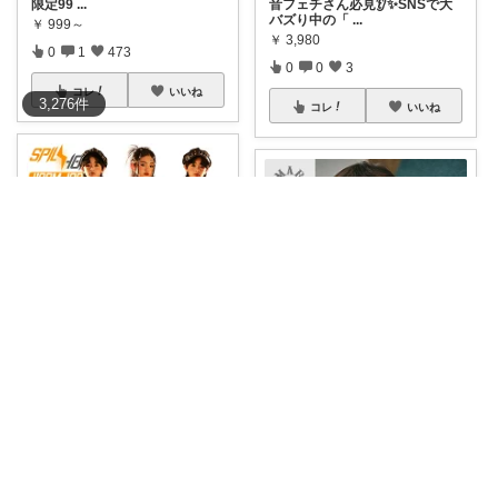
限定99
...
音フェチさん必見👂✨SNSで大
バズり中の「
...
￥
999～
￥
3,980
0
1
473
0
0
3
コレ
いいね
3,276
件
コレ
いいね
latte.
latte.
【衝撃の再入荷❗】 SNSで大バ
ズり中の
...
【⚠️急ぎで！公式限定カラーは
即完売の予感
...
￥
2,350～
￥
4,180～
0
0
0
0
0
0