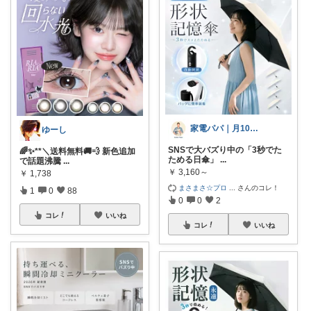
家電パパ｜月10万稼ぐ暮らし術
ゆーし
SNSで大バズり中の「3秒でた
🌈✨**＼送料無料🚚💨 新色追加
ためる日傘」
...
で話題沸騰
...
￥
3,160～
￥
1,738
まさまさ☆プロ
...
さんのコレ！
1
0
88
0
0
2
コレ
いいね
コレ
いいね