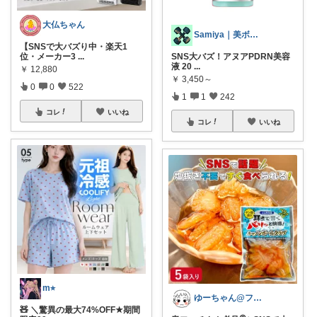
大仏ちゃん
Samiya｜美ボディトレーナー
【SNSで大バズり中・楽天1
位・メーカー3
...
SNS大バズ！アヌアPDRN美容
液 20
...
￥
12,880
￥
3,450～
0
0
522
1
1
242
コレ
いいね
コレ
いいね
m⭐︎
ゆーちゃん@フォロワーさまから購入💕
🧸 ＼驚異の最大74%OFF★期間