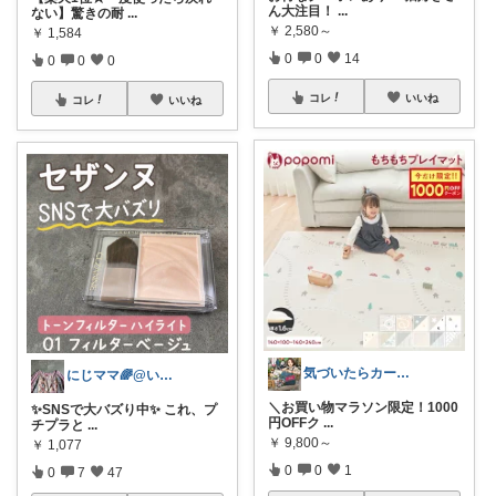
ん大注目！
...
ない】驚きの耐
...
￥
2,580～
￥
1,584
0
0
14
0
0
0
コレ
いいね
コレ
いいね
気づいたらカート民
にじママ🌈@いつもありがとうございます
＼お買い物マラソン限定！1000
✨SNSで大バズり中✨ これ、プ
円OFFク
...
チプラと
...
￥
9,800～
￥
1,077
0
0
1
0
7
47