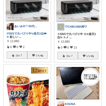
あいみや＊40代🌷くらしを楽しむ
🤍CHIKUWA🧸🤍
#SNSで大バズり中✨楽天1位👑
☆SNSで大バズり中 ☆✨楽天1
✨
欲しい
...
位✨ ☆メ
...
￥
12,880
￥
12,880
0
0
2
0
0
13
コレ
いいね
コレ
いいね
KOUNA