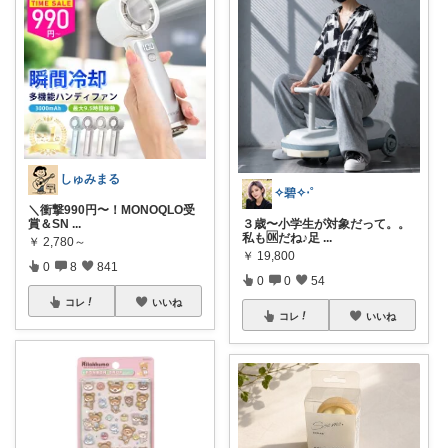
しゅみまる
✧碧✧‧˚
＼衝撃990円〜！MONOQLO受
賞＆SN
...
３歳〜小学生が対象だって。。
私も🆗だね♪足
...
￥
2,780～
￥
19,800
0
8
841
0
0
54
コレ
いいね
コレ
いいね