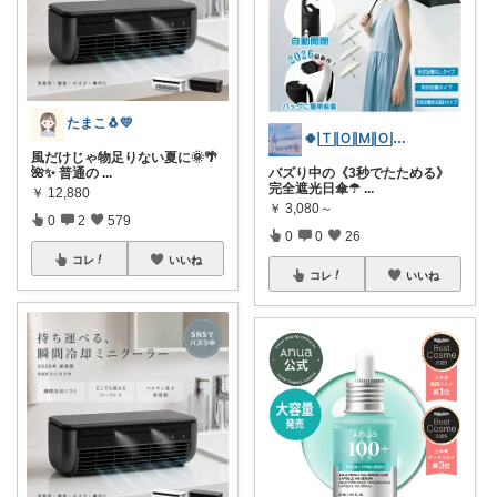
たまこ🐧💛
🍀🅃🄾🄼🄾🍀感謝感謝🤗
風だけじゃ物足りない夏に🌞🌴
🌺✨ 普通の
...
バズり中の《3秒でたためる》
完全遮光日傘☂
...
￥
12,880
￥
3,080～
0
2
579
0
0
26
コレ
いいね
コレ
いいね