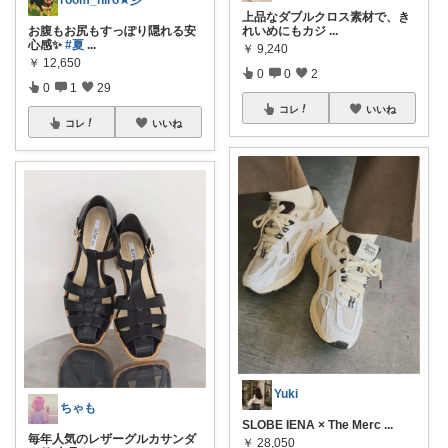
上品なダブルクロス素材で、き
お腹もお尻もすっぽり隠れる安
れいめにもカジ
...
心感✨
#夏
...
￥
9,240
￥
12,650
0
0
2
0
1
29
コレ
いいね
コレ
いいね
Yuki
ちゃも
SLOBE IENA × The Merc
...
毎年人気のレザーグルカサンダ
￥
28,050