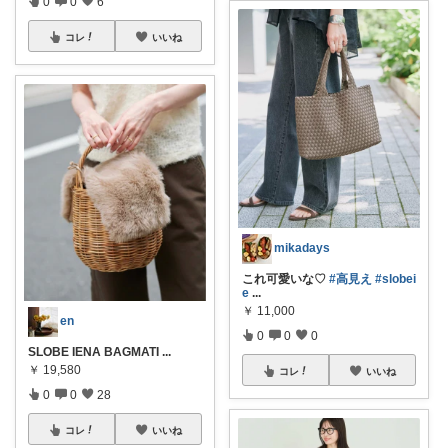
0
0
6
コレ
いいね
mikadays
これ可愛いな♡
#高見え
#slobei
e
...
￥
11,000
en
0
0
0
SLOBE IENA BAGMATI
...
￥
19,580
コレ
いいね
0
0
28
コレ
いいね