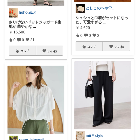
としこのへや♡ベビーと私の好きなもの
hoho 𓃺𓈒𓏸
シュシュと巾着がセットになっ
さりげないドットジャガード生
た、可愛すぎる
...
地が 華やかな
...
￥
4,620
￥
16,500
0
0
2
0
0
31
コレ
いいね
コレ
いいね
mii＊style
room_hiro★彡