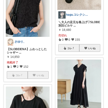
hagu.コレクション毎日更新中
＼大人の足元を格上げ♡SLOBE
別注ビルケ
...
￥
18,480
売切れ
0
0
155
さゆり、
コレ
いいね
【SLOBEIENA】ふわっとした
シャギー
...
￥
14,850
掲載終了
1
2
152
コレ
いいね