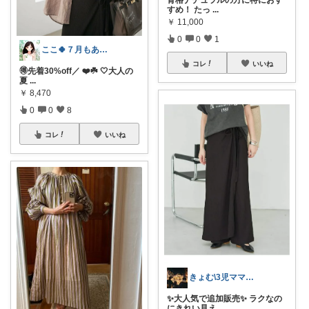
骨格ナチュラルの方に特におす
すめ！ たっ
...
￥
11,000
0
0
1
ここ🍀７月もありがとう🍀
コレ
いいね
🉐先着30%off／ ❤️☘️ 🤍大人の
夏
...
￥
8,470
0
0
8
コレ
いいね
きょむ\3児ママの楽ちんファッション/
✨大人気で追加販売✨ ラクなの
にきれい見え
...