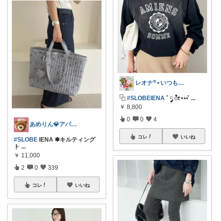
レオナ꙳⋆いつもありがとうございます🌼
⿻
#SLOBEIENA
˚ ༘ ೀ⋆⑅˚
...
￥
8,800
0
0
4
あめりん💎アパレル♡グルメ♡インテリア
コレ
いいね
#SLOBE
IENA ✽キルティング
ト
...
￥
11,000
2
0
339
コレ
いいね