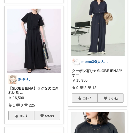
momo3❁大人のちょうどいいもの選び
クーポン有り✨ SLOBE IENA♡
オー
...
さゆり、
￥
15,950
0
2
13
【SLOBE IENA】ラクなのにき
れい見
...
￥
16,500
コレ
いいね
1
0
225
コレ
いいね