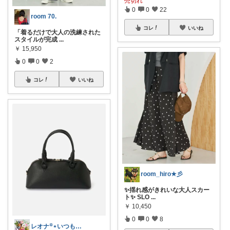
売切れ
0
0
22
room 70.
コレ
いいね
「着るだけで大人の洗練された
スタイルが完成
...
￥
15,950
0
0
2
コレ
いいね
room_hiro★彡
✨揺れ感がきれいな大人スカー
ト✨ SLO
...
￥
10,450
0
0
8
レオナ꙳⋆いつもありがとうございます🌼