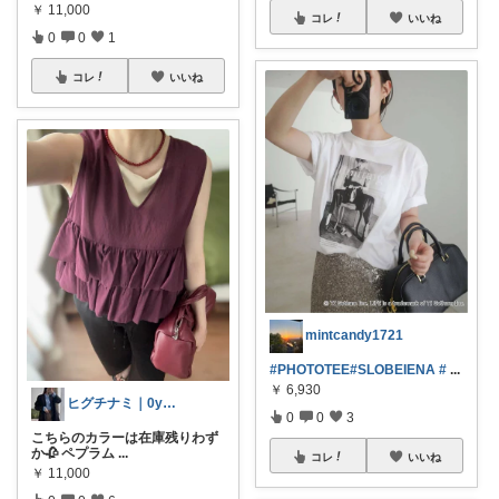
￥
11,000
コレ
いいね
0
0
1
コレ
いいね
mintcandy1721
#PHOTOTEE
#SLOBEIENA
#
...
￥
6,930
ヒグチナミ｜0y boy mom🥛
0
0
3
こちらのカラーは在庫残りわず
か🥀 ペプラム
...
コレ
いいね
￥
11,000