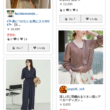
￥
13,200
0
0
6
🦢Littlemombird 🦢
コレ
いいね
#𓅪身につけたいお気に入り202
6𓅪
【S
...
￥
18,480
売切れ
0
0
14
コレ
いいね
ysg145_s15
涼しげに羽織れるリネン混シア
ーカーディガン
...
￥
8,855