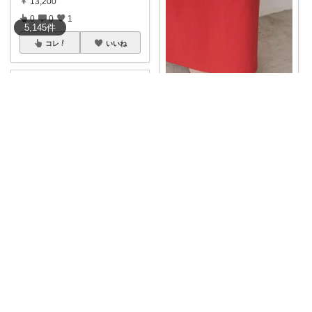
￥
13,200
0
0
1
5,145
件
コレ
いいね
とりちゃん🐤
大好きSLOBE IENAのビーチサ
ンダル
...
￥
6,050
0
0
2
mintcandy1721
コレ
いいね
#SLOBEIENA
#LETRA
#メルカ
ド
...
￥
8,250
0
0
6