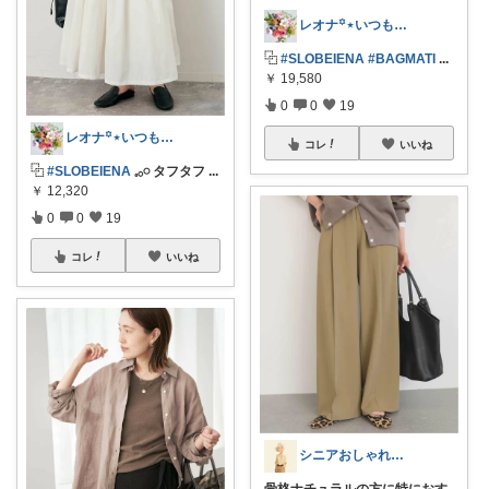
レオナ꙳⋆いつもありがとうございます🌼
⿻
#SLOBEIENA
#BAGMATI
...
￥
19,580
0
0
19
レオナ꙳⋆いつもありがとうございます🌼
コレ
いいね
⿻
#SLOBEIENA
𓈒𓂂𓏸 タフタフ
...
￥
12,320
0
0
19
コレ
いいね
シニアおしゃれ相談室|シニアファッション