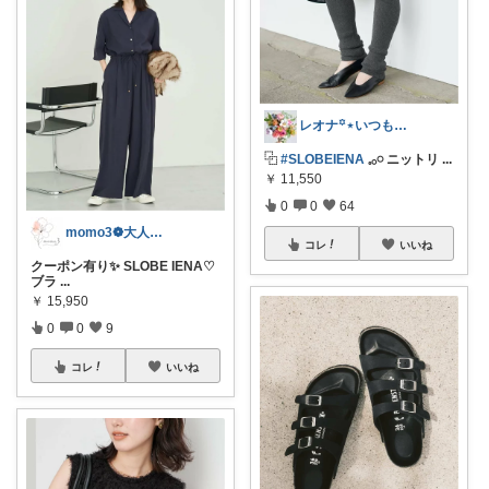
レオナ꙳⋆いつもありがとうございます🌼
⿻
#SLOBEIENA
𓈒𓂂𓏸 ニットリ
...
￥
11,550
0
0
64
momo3❁大人のちょうどいいもの選び
コレ
いいね
クーポン有り✨ SLOBE IENA♡
ブラ
...
￥
15,950
0
0
9
コレ
いいね