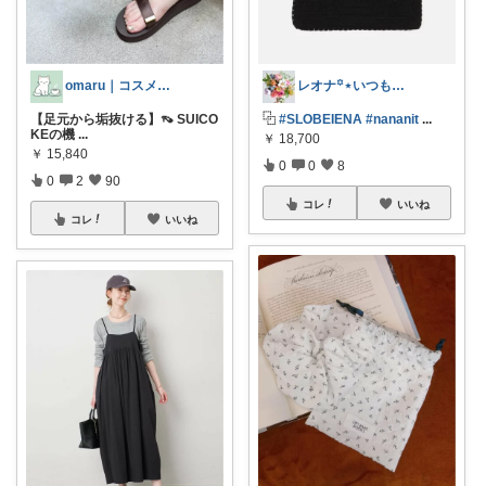
omaru｜コスメと大人女子の暮らし
レオナ꙳⋆いつもありがとうございます🌼
【足元から垢抜ける】👡 SUICO
⿻
#SLOBEIENA
#nananit
...
KEの機
...
￥
18,700
￥
15,840
0
0
8
0
2
90
コレ
いいね
コレ
いいね