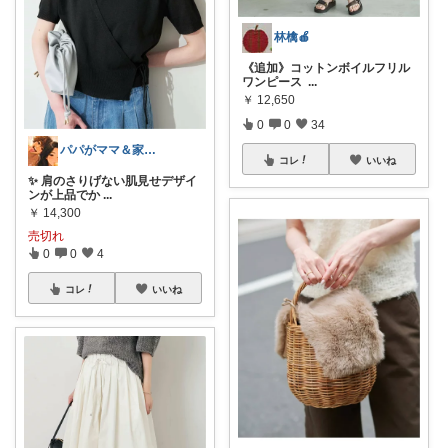
林檎🍎
《追加》コットンボイルフリル
ワンピース ⁡
...
￥
12,650
0
0
34
パパがママ＆家族の笑顔の為に選ぶ品😆
コレ
いいね
✨ 肩のさりげない肌見せデザイ
ンが上品でか
...
￥
14,300
売切れ
0
0
4
コレ
いいね