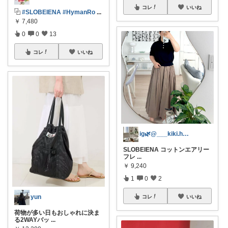
コレ
いいね
⿻
#SLOBEIENA
#HymanRo
...
￥
7,480
0
0
13
コレ
いいね
ig🌿@___kiki.home___
SLOBEIENA コットンエアリー
フレ
...
￥
9,240
1
0
2
yun
コレ
いいね
荷物が多い日もおしゃれに決ま
る2WAYバッ
...