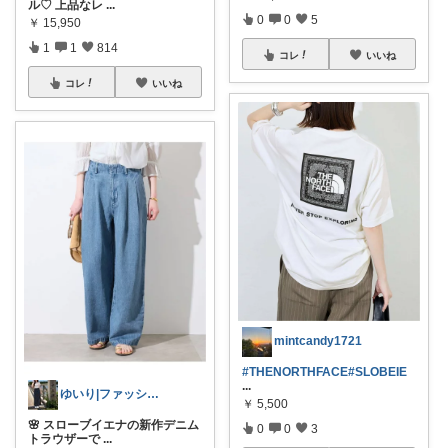
ル♡ 上品なレ
...
0
0
5
￥
15,950
1
1
814
コレ
いいね
コレ
いいね
mintcandy1721
#THENORTHFACE
#SLOBEIE
...
ゆいり|ファッション👗
￥
5,500
🌸 スローブイエナの新作デニム
0
0
3
トラウザーで
...